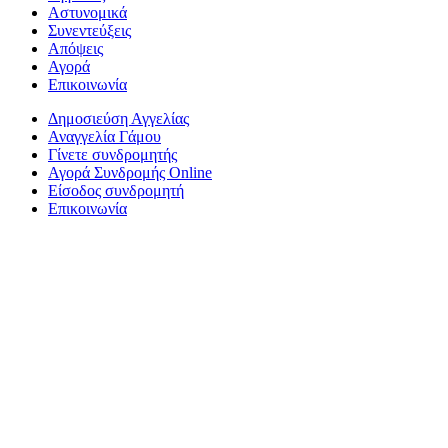
Αστυνομικά
Συνεντεύξεις
Απόψεις
Αγορά
Επικοινωνία
Δημοσιεύση Αγγελίας
Αναγγελία Γάμου
Γίνετε συνδρομητής
Αγορά Συνδρομής Online
Είσοδος συνδρομητή
Επικοινωνία