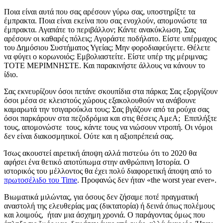
Ποια είναι αυτά που σας αρέσουν γύρω σας, υποστηρίξτε τα
έμπρακτα. Ποια είναι εκείνα που σας ενοχλούν, απομονώστε τα
έμπρακτα. Αγαπάτε το περιβάλλον; Κάντε ανακύκλωση. Σας
αρέσουν οι καθαρές πόλεις; Αγοράστε ποδήλατο. Είστε υπέρμαχος
του Δημόσιου Συστήματος Υγείας; Μην φοροδιαφεύγετε. Θέλετε
να φύγει ο κορωνοιός; Εμβολιαστείτε. Είστε υπέρ της μέριμνας;
ΤΟΤΕ ΜΕΡΙΜΝΗΣΤΕ. Και παρακινήστε άλλους να κάνουν το
ίδιο.
Σας εκνευρίζουν όσοι πετάνε σκουπίδια στα πάρκα; Σας εξοργίζουν
όσοι μέσα σε κλειστούς χώρους εξακολουθούν να ανάβουνε
καμαρωτά την τσιγαρούκλα τους; Σας βγάζουν από τα ρούχα σας
όσοι παρκάρουν στα πεζοδρόμια και στις θέσεις ΑμεΑ; Επιπλήξτε
τους, απομονώστε τους, κάντε τους να νιώσουν ντροπή. Οι νόμοι
δεν είναι διακοσμητικοί. Ούτε και η αξιοπρέπειά σας.
Ίσως ακουστεί αιρετική άποψη αλλά πιστεύω ότι το 2020 θα
αφήσει ένα θετικό αποτύπωμα στην ανθρώπινη Ιστορία. Ο
ιστορικός του μέλλοντος θα έχει πολύ διαφορετική άποψη από το
πρωτοσέλιδο του Time
. Προφανώς δεν ήταν «the worst year ever».
Βιωματικά μιλώντας, για όσους δεν ζήσαμε ποτέ πραγματική
αναστολή της ελευθερίας μας (δικτατορία) ή δεινά όπως πολέμους
και λοιμούς, ήταν μια άσχημη χρονιά. Ο παράγοντας όμως που