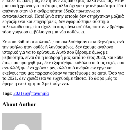
έπληξε τις ζωές μας, δεν ήταν ένας από εμάς, αλλά ένας ιός. Ήταν
μια κακή χρονιά για το άτομο, αλλά όχι για την ανθρωπότητα. Γιατί
απέναντι στον ιό η ανθρωπότητα έδειξε πρωτόγνωρα
αντανακλαστικά. Ποτέ ξανά στην ιστορία δεν στηρίχτηκαν μαζικά
εργαζόμενοι και επιχειρήσεις, δεν εφαρμόστηκε σύστημα
τηλεκπαίδευσης στα σχολεία και, πάνω απ’ όλα, ποτέ δεν βρέθηκε
τόσο γρήγορα εμβόλιο για μια νέα ασθένεια.
Σε ποιο βαθμό οι πολιτικές που ακολούθησαν οι κυβερνήσεις ανά
την υφήλιο ήταν ορθές ή λανθασμένες, δεν έχουμε ανάλογο
ιστορικό για να το κρίνουμε. Αυτό που ξέρουμε όμως με
βεβαιότητα, είναι ότι η διαδρομή μας κατά το έτος 2020, και κάθε
έτος που προηγήθηκε, δεν εξαρτήθηκε καθόλου από τις ευχές που
ανταλλάξαμε ένα χρόνο πριν, αλλά από ανθρώπων έργα και
εκείνους που μας παρακινούσαν να πιστέψουμε σε αυτά. Όσο για
το 2021, δεν χρειάζεται να ευχηθούμε τίποτα. Το δώρο μάς το
έφερε η επιστήμη τα Χριστούγεννα.
Tags:
2021
ευχή
πανδημία
About Author