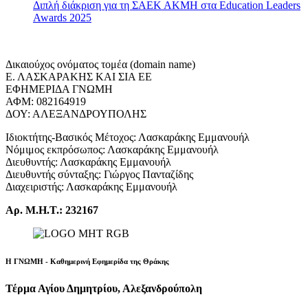
Διπλή διάκριση για τη ΣΑΕΚ ΑΚΜΗ στα Education Leaders
Awards 2025
Δικαιούχος ονόματος τομέα (domain name)
Ε. ΛΑΣΚΑΡΑΚΗΣ ΚΑΙ ΣΙΑ ΕΕ
ΕΦΗΜΕΡΙΔΑ ΓΝΩΜΗ
ΑΦΜ: 082164919
ΔΟΥ: ΑΛΕΞΑΝΔΡΟΥΠΟΛΗΣ
Ιδιοκτήτης-Βασικός Μέτοχος: Λασκαράκης Εμμανουήλ
Νόμιμος εκπρόσωπος: Λασκαράκης Εμμανουήλ
Διευθυντής: Λασκαράκης Εμμανουήλ
Διευθυντής σύνταξης: Γιώργος Πανταζίδης
Διαχειριστής: Λασκαράκης Εμμανουήλ
Αρ. Μ.Η.Τ.: 232167
Η ΓΝΩΜΗ - Καθημερινή Εφημερίδα της Θράκης
Τέρμα Αγίου Δημητρίου, Αλεξανδρούπολη