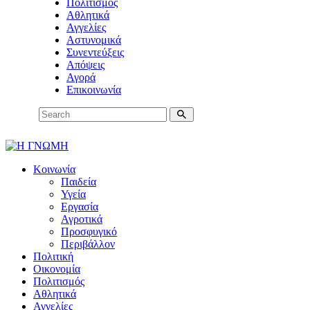
Πολιτισμός
Αθλητικά
Αγγελίες
Αστυνομικά
Συνεντεύξεις
Απόψεις
Αγορά
Επικοινωνία
Κοινωνία
Παιδεία
Υγεία
Εργασία
Αγροτικά
Προσφυγικό
Περιβάλλον
Πολιτική
Οικονομία
Πολιτισμός
Αθλητικά
Αγγελίες