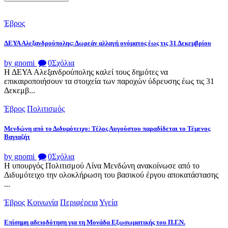
Έβρος
ΔΕΥΑ Αλεξανδρούπολης: Δωρεάν αλλαγή ονόματος έως τις 31 Δεκεμβρίου
by gnomi
0
Σχόλια
Η ΔΕΥΑ Αλεξανδρούπολης καλεί τους δημότες να
επικαιροποιήσουν τα στοιχεία των παροχών ύδρευσης έως τις 31
Δεκεμβ...
Έβρος
Πολιτισμός
Μενδώνη από το Διδυμότειχο: Τέλος Αυγούστου παραδίδεται το Τέμενος
Βαγιαζήτ
by gnomi
0
Σχόλια
Η υπουργός Πολιτισμού Λίνα Μενδώνη ανακοίνωσε από το
Διδυμότειχο την ολοκλήρωση του βασικού έργου αποκατάστασης
...
Έβρος
Κοινωνία
Περιφέρεια
Υγεία
Επίσημη αδειοδότηση για τη Μονάδα Εξωσωματικής του Π.Γ.Ν.