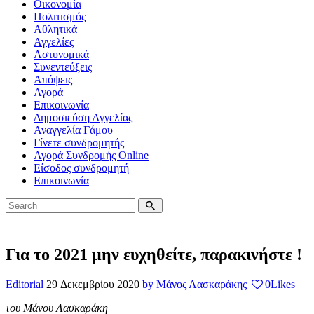
Οικονομία
Πολιτισμός
Αθλητικά
Αγγελίες
Αστυνομικά
Συνεντεύξεις
Απόψεις
Αγορά
Επικοινωνία
Δημοσιεύση Αγγελίας
Αναγγελία Γάμου
Γίνετε συνδρομητής
Αγορά Συνδρομής Online
Είσοδος συνδρομητή
Επικοινωνία
Για το 2021 μην ευχηθείτε, παρακινήστε !
Editorial
29 Δεκεμβρίου 2020
by Μάνος Λασκαράκης
0
Likes
του Μάνου Λασκαράκη