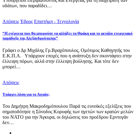
Υπουργείου Περιβάλλοντος και Ενέργειας για τη διαχείριση των
υδάτων, που παραδίδει…
Απόψεις
Έβρος
Επιστήμη - Τεχνολογία
“Η ενέργεια που θα μπορούσε να αλλάξει τη Θράκη και το μεγάλο ενεργειακό
παράδοξο της Αλεξανδρούπολης”
Γράφει ο Δρ Μιχάλης Γρ.Βραχόπουλος, Ομότιμος Καθηγητής του
Ε.Κ.Π.Α. Υπάρχουν εποχές που η ανάπτυξη δεν σκοντάφτει στην
έλλειψη πόρων, αλλά στην έλλειψη βούλησης. Και τότε δεν
μπορεί…
Απόψεις
Υπάρχει λύση για το Αιγαίο;
Του Δημήτρη Μακροδημόπουλου Παρά τις ευνοϊκές εξελίξεις που
σηματοδότησε η Σύνοδος Κορυφής των ηγετών των κρατών μελών
του ΝΑΤΟ για την Άγκυρα, οι δηλώσεις του προέδρου Ερντογάν
δεν…