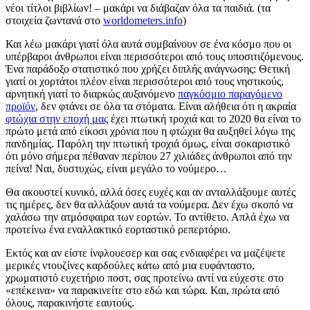
νέοι τίτλοι βιβλίων! – μακάρι να διάβαζαν όλα τα παιδιά. (τα
στοιχεία ζωντανά στο
worldometers.info
)
Και λέω μακάρι γιατί όλα αυτά συμβαίνουν σε ένα κόσμο που οι
υπέρβαροι άνθρωποι είναι περισσότεροι από τους υποσιτιζόμενους.
Ένα παράδοξο στατιστικό που χρήζει διπλής ανάγνωσης: Θετική
γιατί οι χορτάτοι πλέον είναι περισσότεροι από τους νηστικούς,
αρνητική γιατί το διαρκώς αυξανόμενο
παγκόσμιο παραγόμενο
προϊόν
, δεν φτάνει σε όλα τα στόματα. Είναι αλήθεια ότι η ακραία
φτώχια στην εποχή μας
έχει πτωτική τροχιά και το 2020 θα είναι το
πρώτο μετά από είκοσι χρόνια που η φτώχια θα αυξηθεί λόγω της
πανδημίας. Παρόλη την πτωτική τροχιά όμως, είναι σοκαριστικό
ότι μόνο σήμερα πέθαναν περίπου 27 χιλιάδες άνθρωποι από την
πείνα! Ναι, δυστυχώς, είναι μεγάλο το νούμερο…
Θα ακουστεί κυνικό, αλλά όσες ευχές και αν ανταλλάξουμε αυτές
τις ημέρες, δεν θα αλλάξουν αυτά τα νούμερα. Δεν έχω σκοπό να
χαλάσω την ατμόσφαιρα των εορτών. Το αντίθετο. Απλά έχω να
προτείνω ένα εναλλακτικό εορταστικό ρεπερτόριο.
Εκτός και αν είστε ίνφλουεσερ και σας ενδιαφέρει να μαζέψετε
μερικές ντουζίνες καρδούλες κάτω από μια ευφάνταστο,
χρωματιστό ευχετήριο ποστ, σας προτείνω αντί να εύχεστε στο
«επέκεινα» να παρακινείτε στο εδώ και τώρα. Και, πρώτα από
όλους, παρακινήστε εαυτούς.