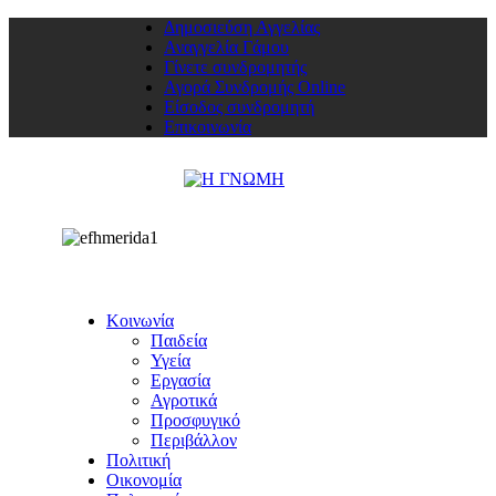
Δημοσιεύση Αγγελίας
Αναγγελία Γάμου
Γίνετε συνδρομητής
Αγορά Συνδρομής Online
Είσοδος συνδρομητή
Επικοινωνία
Κοινωνία
Παιδεία
Υγεία
Εργασία
Αγροτικά
Προσφυγικό
Περιβάλλον
Πολιτική
Οικονομία