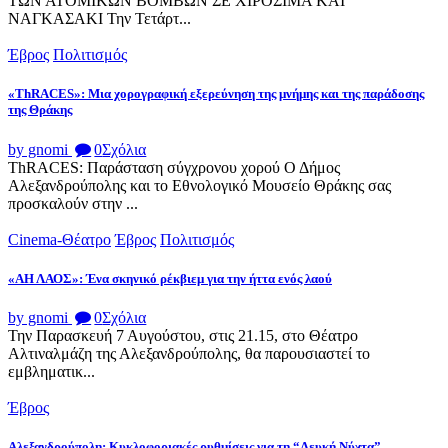
ΤΩΝ ΑΤΟΜΙΚΩΝ ΒΟΜΒΩΝ ΣΕ ΧΙΡΟΣΙΜΑ ΚΑΙ
ΝΑΓΚΑΣΑΚΙ Την Τετάρτ...
Έβρος
Πολιτισμός
«ThRACES»: Μια χορογραφική εξερεύνηση της μνήμης και της παράδοσης
της Θράκης
by gnomi
0
Σχόλια
ThRACES: Παράσταση σύγχρονου χορού Ο Δήμος
Αλεξανδρούπολης και το Εθνολογικό Μουσείο Θράκης σας
προσκαλούν στην ...
Cinema-Θέατρο
Έβρος
Πολιτισμός
«ΑΗ ΛΑΟΣ»: Ένα σκηνικό ρέκβιεμ για την ήττα ενός λαού
by gnomi
0
Σχόλια
Την Παρασκευή 7 Αυγούστου, στις 21.15, στο Θέατρο
Αλτιναλμάζη της Αλεξανδρούπολης, θα παρουσιαστεί το
εμβληματικ...
Έβρος
Αλεξανδρούπολη: Κυκλοφοριακές ρυθμίσεις για τη “Λευκή Νύχτα”