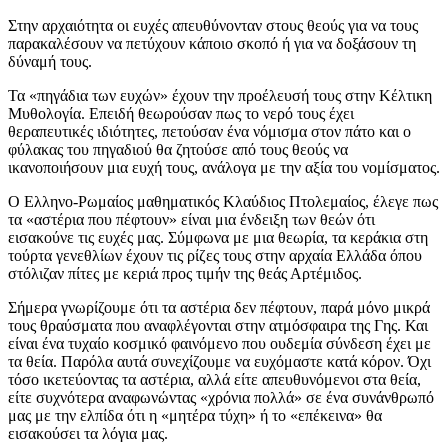
Στην αρχαιότητα οι ευχές απευθύνονταν στους θεούς για να τους
παρακαλέσουν να πετύχουν κάποιο σκοπό ή για να δοξάσουν τη
δύναμή τους.
Τα «πηγάδια των ευχών» έχουν την προέλευσή τους στην Κέλτικη
Μυθολογία. Επειδή θεωρούσαν πως το νερό τους έχει
θεραπευτικές ιδιότητες, πετούσαν ένα νόμισμα στον πάτο και ο
φύλακας του πηγαδιού θα ζητούσε από τους θεούς να
ικανοποιήσουν μια ευχή τους, ανάλογα με την αξία του νομίσματος.
Ο Ελληνο-Ρωμαίος μαθηματικός Κλαύδιος Πτολεμαίος, έλεγε πως
τα «αστέρια που πέφτουν» είναι μια ένδειξη των θεών ότι
εισακούνε τις ευχές μας. Σύμφωνα με μια θεωρία, τα κεράκια στη
τούρτα γενεθλίων έχουν τις ρίζες τους στην αρχαία Ελλάδα όπου
στόλιζαν πίτες με κεριά προς τιμήν της θεάς Αρτέμιδος.
Σήμερα γνωρίζουμε ότι τα αστέρια δεν πέφτουν, παρά μόνο μικρά
τους θραύσματα που αναφλέγονται στην ατμόσφαιρα της Γης. Και
είναι ένα τυχαίο κοσμικό φαινόμενο που ουδεμία σύνδεση έχει με
τα θεία. Παρόλα αυτά συνεχίζουμε να ευχόμαστε κατά κόρον. Όχι
τόσο ικετεύοντας τα αστέρια, αλλά είτε απευθυνόμενοι στα θεία,
είτε συχνότερα αναφωνώντας «χρόνια πολλά» σε ένα συνάνθρωπό
μας με την ελπίδα ότι η «μητέρα τύχη» ή το «επέκεινα» θα
εισακούσει τα λόγια μας.