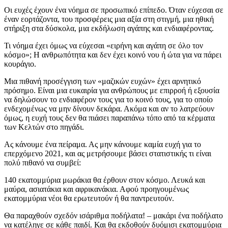
Οι ευχές έχουν ένα νόημα σε προσωπικό επίπεδο. Όταν εύχεσαι σε
έναν εορτάζοντα, του προσφέρεις μια αξία στη στιγμή, μια ηθική
στήριξη στα δύσκολα, μια εκδήλωση αγάπης και ενδιαφέροντας.
Τι νόημα έχει όμως να εύχεσαι «ειρήνη και αγάπη σε όλο τον
κόσμο»; Η ανθρωπότητα και δεν έχει κοινό νου ή ώτα για να πάρει
κουράγιο.
Μια πιθανή προσέγγιση των «μαζικών ευχών» έχει αρνητικό
πρόσημο. Είναι μια ευκαιρία για ανθρώπους με επιρροή ή εξουσία
να δηλώσουν το ενδιαφέρον τους για το κοινό τους, για το οποίο
ενδεχομένως να μην δίνουν δεκάρα. Ακόμα και αν το λατρεύουν
όμως, η ευχή τους δεν θα πιάσει παραπάνω τόπο από τα κέρματα
των Κελτών στο πηγάδι.
Ας κάνουμε ένα πείραμα. Ας μην κάνουμε καμία ευχή για το
επερχόμενο 2021, και ας μετρήσουμε βάσει στατιστικής τι είναι
πολύ πιθανό να συμβεί:
140 εκατομμύρια μωράκια θα έρθουν στον κόσμο. Λευκά και
μαύρα, ασιατάκια και αφρικανάκια. Αφού προηγουμένως
εκατομμύρια νέοι θα ερωτευτούν ή θα παντρευτούν.
Θα παραχθούν σχεδόν ισάριθμα ποδήλατα! – μακάρι ένα ποδήλατο
να κατέληγε σε κάθε παιδί. Και θα εκδοθούν δυόμισι εκατομμύρια