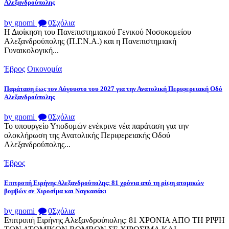
Αλεξανδρούπολης
by gnomi
0
Σχόλια
Η Διοίκηση του Πανεπιστημιακού Γενικού Νοσοκομείου
Αλεξανδρούπολης (Π.Γ.Ν.Α.) και η Πανεπιστημιακή
Γυναικολογική...
Έβρος
Οικονομία
Παράταση έως τον Αύγουστο του 2027 για την Ανατολική Περιφερειακή Οδό
Αλεξανδρούπολης
by gnomi
0
Σχόλια
Το υπουργείο Υποδομών ενέκρινε νέα παράταση για την
ολοκλήρωση της Ανατολικής Περιφερειακής Οδού
Αλεξανδρούπολης...
Έβρος
Επιτροπή Ειρήνης Αλεξανδρούπολης: 81 χρόνια από τη ρίψη ατομικών
βομβών σε Χιροσίμα και Ναγκασάκι
by gnomi
0
Σχόλια
Επιτροπή Ειρήνης Αλεξανδρούπολης: 81 ΧΡΟΝΙΑ ΑΠΟ ΤΗ ΡΙΨΗ