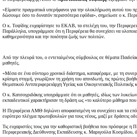
«Είμαστε πραγματικά υπερήφανοι για την ολοκλήρωση αυτού του προγ
δώσουμε όσο το δυνατόν περισσότερα εφόδια», σημείωσε ο κ. Περι
Ο κ. Τοψίδης ευχαρίστησε το ΕΚΑΒ, τα στελέχη του, την Περιφερεια
Παράλληλα, υπογράμμισε ότι η Περιφέρεια θα συνεχίσει να υλοποιεί
καθημερινότητα και την ποιότητα ζωής των πολιτών.
Από την πλευρά του, ο εντεταλμένος σύμβουλος σε θέματα Παιδεί
μαθητές.
«Μέσα σε ένα σύντομο χρονικό διάστημα, καταφέραμε, με τη συνερ
κρίσιμη στιγμή, γνωρίζουν τη χρήση του απινιδωτή, τις πρώτες βοή
Θεματικού Αντιπεριφερειάρχη Υγείας και Οικογενειακής Πολιτικής 
Ο κ. Κατσογριδάκης υπογράμμισε ότι οι μαθητές, ιδίως των λυκείω
εκπαιδευτικοί χαρακτήρισαν τη δράση ως «το καλύτερο μάθημα που
Η Περιφέρεια ΑΜΘ δηλώνει αποφασισμένη να συνεχίσει και τα επόμε
ευρύτερο πλέγμα πρωτοβουλιών για τους νέους, μαζί με δράσεις ο
Τις ευχαριστίες τους για την καθοριστική βοήθεια που πρόσφερε η 
Περιφερειακής Διεύθυνσης Εκπαίδευσης κ. Μαριγούλα Κοσμίδου, ό