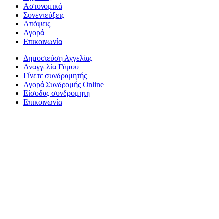
Αστυνομικά
Συνεντεύξεις
Απόψεις
Αγορά
Επικοινωνία
Δημοσιεύση Αγγελίας
Αναγγελία Γάμου
Γίνετε συνδρομητής
Αγορά Συνδρομής Online
Είσοδος συνδρομητή
Επικοινωνία