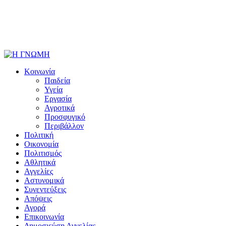
Κοινωνία
Παιδεία
Υγεία
Εργασία
Αγροτικά
Προσφυγικό
Περιβάλλον
Πολιτική
Οικονομία
Πολιτισμός
Αθλητικά
Αγγελίες
Αστυνομικά
Συνεντεύξεις
Απόψεις
Αγορά
Επικοινωνία
Δημοσιεύση Αγγελίας