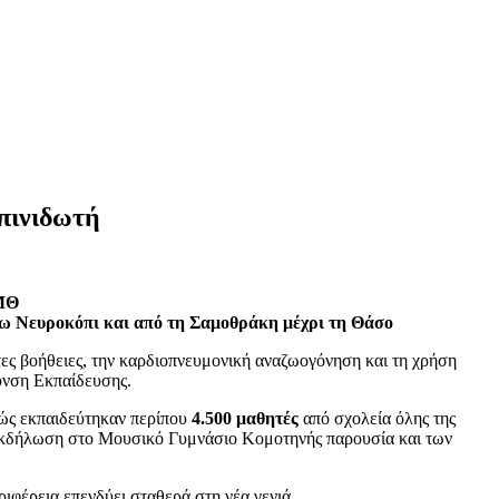
πινιδωτή
ΑΜΘ
ο Κάτω Νευροκόπι και από τη Σαμοθράκη μέχρι τη Θάσο
ς βοήθειες, την καρδιοπνευμονική αναζωογόνηση και τη χρήση
υνση Εκπαίδευσης.
θώς εκπαιδεύτηκαν περίπου
4.500 μαθητές
από σχολεία όλης της
 εκδήλωση στο Μουσικό Γυμνάσιο Κομοτηνής παρουσία και των
ριφέρεια επενδύει σταθερά στη νέα γενιά.