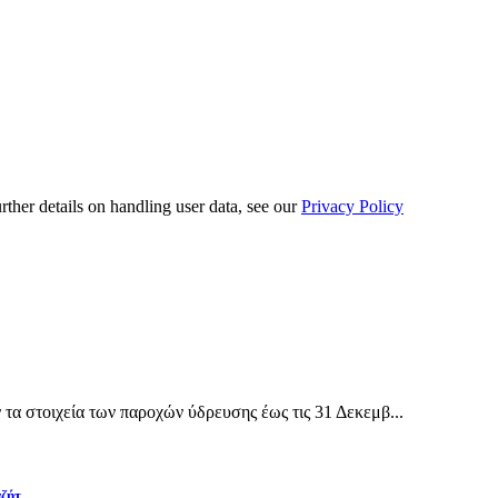
urther details on handling user data, see our
Privacy Policy
α στοιχεία των παροχών ύδρευσης έως τις 31 Δεκεμβ...
αζήτ