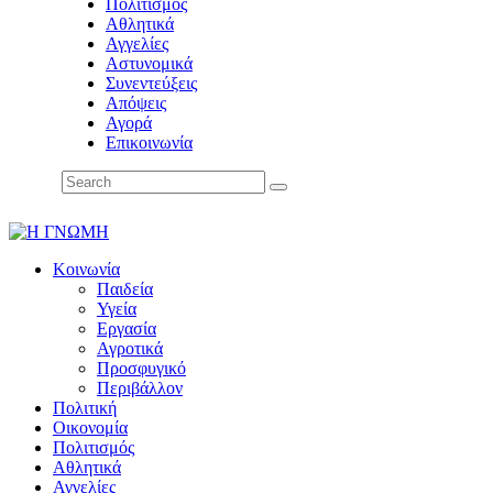
Πολιτισμός
Αθλητικά
Αγγελίες
Αστυνομικά
Συνεντεύξεις
Απόψεις
Αγορά
Επικοινωνία
Κοινωνία
Παιδεία
Υγεία
Εργασία
Αγροτικά
Προσφυγικό
Περιβάλλον
Πολιτική
Οικονομία
Πολιτισμός
Αθλητικά
Αγγελίες