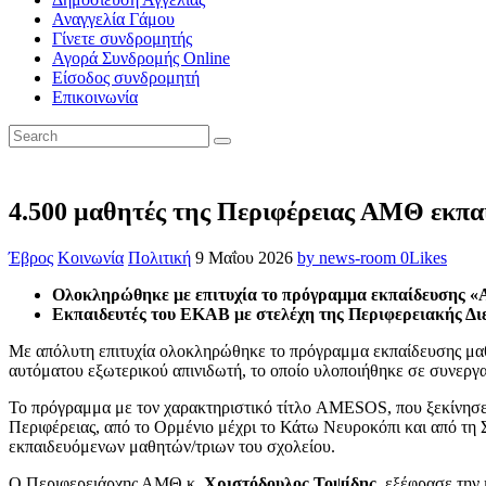
Αναγγελία Γάμου
Γίνετε συνδρομητής
Αγορά Συνδρομής Online
Είσοδος συνδρομητή
Επικοινωνία
4.500 μαθητές της Περιφέρειας ΑΜΘ εκπα
Έβρος
Κοινωνία
Πολιτική
9 Μαΐου 2026
by news-room
0
Likes
Ολοκληρώθηκε με επιτυχία το πρόγραμμα εκπαίδευσης «
Εκπαιδευτές του ΕΚΑΒ με στελέχη της Περιφερειακής 
Με απόλυτη επιτυχία ολοκληρώθηκε το πρόγραμμα εκπαίδευσης μαθη
αυτόματου εξωτερικού απινιδωτή, το οποίο υλοποιήθηκε σε συνερ
Το πρόγραμμα με τον χαρακτηριστικό τίτλο AMESOS, που ξεκίνησε 
Περιφέρειας, από το Ορμένιο μέχρι το Κάτω Νευροκόπι και από τ
εκπαιδευόμενων μαθητών/τριων του σχολείου.
Ο Περιφερειάρχης ΑΜΘ κ.
Χριστόδουλος Τοψίδης
, εξέφρασε την 