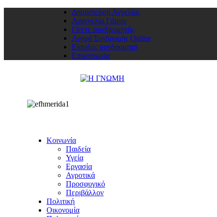
Δημοσιεύση Αγγελίας
Αναγγελία Γάμου
Γίνετε συνδρομητής
Αγορά Συνδρομής Online
Είσοδος συνδρομητή
Επικοινωνία
Κοινωνία
Παιδεία
Υγεία
Εργασία
Αγροτικά
Προσφυγικό
Περιβάλλον
Πολιτική
Οικονομία