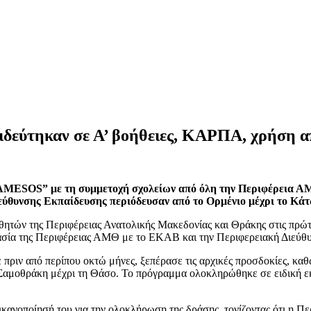
ιδεύτηκαν σε Α’ βοήθειες, ΚΑΡΠΑ, χρήση α
AMESOS” με τη συμμετοχή σχολείων από όλη την Περιφέρεια 
Διεύθυνσης Εκπαίδευσης περιόδευσαν από το Ορμένιο μέχρι τ
τών της Περιφέρειας Ανατολικής Μακεδονίας και Θράκης στις πρώτε
γασία της Περιφέρειας ΑΜΘ με το ΕΚΑΒ και την Περιφερειακή Διεύθ
πριν από περίπου οκτώ μήνες, ξεπέρασε τις αρχικές προσδοκίες, κα
η Σαμοθράκη μέχρι τη Θάσο. Το πρόγραμμα ολοκληρώθηκε σε ειδική
ικανοποίησή του για την ολοκλήρωση της δράσης, τονίζοντας ότι η Πε