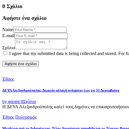
0 Σχόλιο
Αφήστε ένα σχόλιο
Name
E-mail
Σχόλιο
I agree that my submitted data is being collected and stored. For f
Έβρος
ΔΕΥΑ Αλεξανδρούπολης: Δωρεάν αλλαγή ονόματος έως τις 31 Δεκεμβρίου
by gnomi
0
Σχόλια
Η ΔΕΥΑ Αλεξανδρούπολης καλεί τους δημότες να επικαιροποιήσουν τ
Έβρος
Πολιτισμός
Μενδώνη από το Διδυμότειχο: Τέλος Αυγούστου παραδίδεται το Τέμενος Βαγι