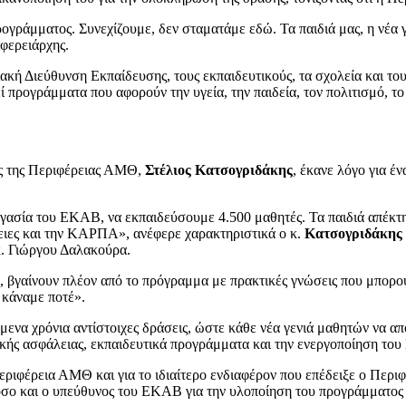
ράμματος. Συνεχίζουμε, δεν σταματάμε εδώ. Τα παιδιά μας, η νέα γε
φερειάρχης.
κή Διεύθυνση Εκπαίδευσης, τους εκπαιδευτικούς, τα σχολεία και του
 προγράμματα που αφορούν την υγεία, την παιδεία, τον πολιτισμό, το
ας της Περιφέρειας ΑΜΘ,
Στέλιος Κατσογριδάκης
, έκανε λόγο για έ
γασία του ΕΚΑΒ, να εκπαιδεύσουμε 4.500 μαθητές. Τα παιδιά απέκτη
θειες και την ΚΑΡΠΑ», ανέφερε χαρακτηριστικά ο κ.
Κατσογριδάκης
κ. Γιώργου Δαλακούρα.
ν, βγαίνουν πλέον από το πρόγραμμα με πρακτικές γνώσεις που μπορο
 κάναμε ποτέ».
να χρόνια αντίστοιχες δράσεις, ώστε κάθε νέα γενιά μαθητών να απ
δικής ασφάλειας, εκπαιδευτικά προγράμματα και την ενεργοποίηση τ
Περιφέρεια ΑΜΘ και για το ιδιαίτερο ενδιαφέρον που επέδειξε ο Περι
σο και ο υπεύθυνος του ΕΚΑΒ για την υλοποίηση του προγράμματος