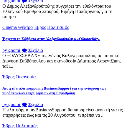
by gnomi
0
Σχόλια
Ο Δήμος Αλεξανδρούπολης συγχαίρει την εθελόντρια του
Ελληνικού Ερυθρού Σταυρού, Ειρήνη Παπάζογλου, για τη
συμμετ...
Cinema-Θέατρο
Έβρος
Πολιτισμός
Έρχεται το Σάββατο στην Αλεξανδρούπολη ο «Οδυσσεβάχ»
by gnomi
0
Σχόλια
Ο «ΟΔΥΣΣΕΒΑΧ» της Ξένιας Καλογεροπούλου, με μουσική
Διονύση Σαββόπουλου και σκηνοθεσία Δήμητρας Λαρεντζάκη,
ταξι...
Έβρος
Οικονομία
Ανοιχτή η πλατφόρμα myBusinessSupport για την ενίσχυση των
πυρόπληκτων επιχειρήσεων στη Σαμοθράκη
by gnomi
0
Σχόλια
Η πλατφόρμα myBusinessSupport θα παραμείνει ανοικτή για τις
επιχειρήσεις έως και τις 20 Αυγούστου, τι πρέπει να ...
Έβρος
Πολιτισμός