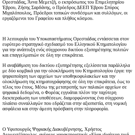
Ορεστιάδας, Άννα Μεμετζή, ο εκπρόσωπος του Επιμελητηρίου
Έβρου, Ζήσης Σαρδάνης, ο Πρόεδρος ΔΕΕΠ Έβρου Σπύρος
Μιχαλόπουλος, Πρόεδροι τοπικών συνδέσμων και συλλόγων, οι
εργαζόμενοι του Γραφείου και πλήθος κόσμου.
Η λειτουργία του Υποκαταστήματος Ορεστιάδας εντάσσεται στον
ευρύτερο στρατηγικό σχεδιασμό του Ελληνικού Κτηματολογίου
για την ανάπτυξη ενός σύγχρονου δικτύου εξυπηρέτησης πολιτών
και επαγγελματιών σε όλη την επικράτεια.
Η αναβάθμιση του δικτύου εξυπηρέτησης εξελίσσεται παράλληλα
με δύο κομβικά για την ολοκλήρωση του Κτηματολογίου έργα: την
ψηφιοποίηση των αρχείων των υποθηκοφυλακείων και την
ολοκλήρωση της κτηματογράφησης σε όλη την επικράτεια, έως το
τέλος του έτους. Μέσω της μετατροπής των παλαιών αρχείων σε
ψηφιακά δεδομένα, ο Φορέας εγγυάται πλέον την ταχύτερη
διεκπεραίωση των υποθέσεων, διαμορφώνοντας ένα σύγχρονο
πλαίσιο συναλλαγών που εδράζεται στην αξιοπιστία, στη νομική
ασφάλεια και στην άμεση πρόσβαση στην πληροφορία.
Ο Υφυπουργός Ψηφιακής Διακυβέρνησης, Χρήστος
Δερμεντζόπουλος, ανέφερε χαρακτηριστικά: «Είναι ιδιαίτερη τιμή