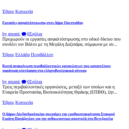
Έβρος
Κοινωνία
Εργασίες ασφαλτόστρωσης στον Δήμο Ορεστιάδας
by gnomi
0
Σχόλια
Προχωρούν οι εργασίες ασφαλτόστρωσης στο οδικό δίκτυο που
συνδέει τον Βάλτο με τη Μεγάλη Δοξιπάρα, σύμφωνα με αν...
Έβρος
Ελλάδα
Περιβάλλον
Κοινή ανακοίνωση περιβαλλοντικών οργανώσεων που καταγγέλουν
παράνομη υλοτόμηση στα ελληνοβουλγαρικά σύνορα
by gnomi
0
Σχόλια
Τρεις περιβαλλοντικές οργανώσεις, μεταξύ των οποίων και η
Εταιρεία Προστασίας Βιοποικιλότητας Θράκης (ΕΠΒΘ), ζητ...
Έβρος
Κοινωνία
Ο Δήμος Αλεξανδρούπολης συγχαίρει την ερυθροσταυρίτισσα Σταυρού
Ειρήνη Παπάζογλου για την ανθρωπιστικη αποστολή στη Βενεζουέλα