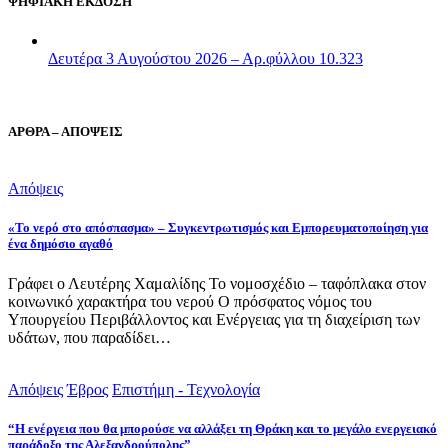
ΨΗΦΙΑΚΗ ΕΚΔΟΣΗ
Δευτέρα 3 Αυγούστου 2026 – Αρ.φύλλου 10.323
ΑΡΘΡΑ – ΑΠΟΨΕΙΣ
Απόψεις
«Το νερό στο απόσπασμα» – Συγκεντρωτισμός και Εμπορευματοποίηση για
ένα δημόσιο αγαθό
Γράφει ο Λευτέρης Χαμαλίδης Το νομοσχέδιο – ταφόπλακα στον
κοινωνικό χαρακτήρα του νερού Ο πρόσφατος νόμος του
Υπουργείου Περιβάλλοντος και Ενέργειας για τη διαχείριση των
υδάτων, που παραδίδει…
Απόψεις
Έβρος
Επιστήμη - Τεχνολογία
“Η ενέργεια που θα μπορούσε να αλλάξει τη Θράκη και το μεγάλο ενεργειακό
παράδοξο της Αλεξανδρούπολης”