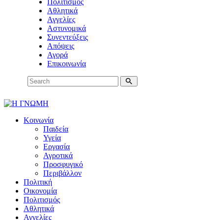
Πολιτισμός
Αθλητικά
Αγγελίες
Αστυνομικά
Συνεντεύξεις
Απόψεις
Αγορά
Επικοινωνία
Κοινωνία
Παιδεία
Υγεία
Εργασία
Αγροτικά
Προσφυγικό
Περιβάλλον
Πολιτική
Οικονομία
Πολιτισμός
Αθλητικά
Αγγελίες