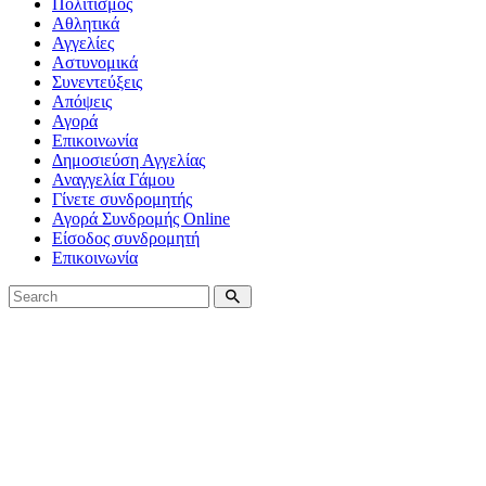
Πολιτισμός
Αθλητικά
Αγγελίες
Αστυνομικά
Συνεντεύξεις
Απόψεις
Αγορά
Επικοινωνία
Δημοσιεύση Αγγελίας
Αναγγελία Γάμου
Γίνετε συνδρομητής
Αγορά Συνδρομής Online
Είσοδος συνδρομητή
Επικοινωνία