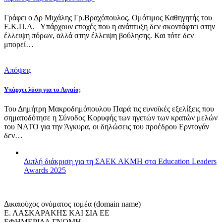
Γράφει ο Δρ Μιχάλης Γρ.Βραχόπουλος, Ομότιμος Καθηγητής του
Ε.Κ.Π.Α. Υπάρχουν εποχές που η ανάπτυξη δεν σκοντάφτει στην
έλλειψη πόρων, αλλά στην έλλειψη βούλησης. Και τότε δεν
μπορεί…
Απόψεις
Υπάρχει λύση για το Αιγαίο;
Του Δημήτρη Μακροδημόπουλου Παρά τις ευνοϊκές εξελίξεις που
σηματοδότησε η Σύνοδος Κορυφής των ηγετών των κρατών μελών
του ΝΑΤΟ για την Άγκυρα, οι δηλώσεις του προέδρου Ερντογάν
δεν…
Διπλή διάκριση για τη ΣΑΕΚ ΑΚΜΗ στα Education Leaders
Awards 2025
Δικαιούχος ονόματος τομέα (domain name)
Ε. ΛΑΣΚΑΡΑΚΗΣ ΚΑΙ ΣΙΑ ΕΕ
ΕΦΗΜΕΡΙΔΑ ΓΝΩΜΗ