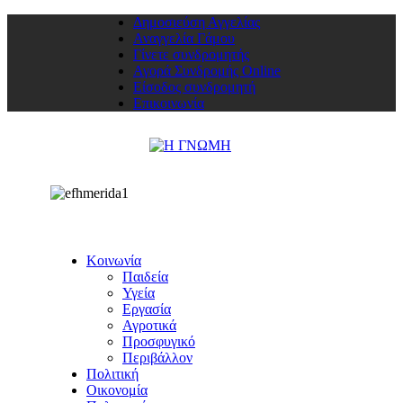
Δημοσιεύση Αγγελίας
Αναγγελία Γάμου
Γίνετε συνδρομητής
Αγορά Συνδρομής Online
Είσοδος συνδρομητή
Επικοινωνία
Κοινωνία
Παιδεία
Υγεία
Εργασία
Αγροτικά
Προσφυγικό
Περιβάλλον
Πολιτική
Οικονομία