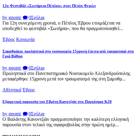
12ο Φεστιβάλ «Σωτήρεια Πέπλου» στον Πέπλο Φερών
by gnomi
0
Σχόλια
Για 12η συνεχόμενη χρονιά, ο Πέπλος Έβρου ετοιμάζεται να
υποδεχθεί το φεστιβάλ «Σωτήρια», που θα πραγματοποιηθεί...
Έβρος
Κοινωνία
Σαμοθράκη: προληπτικά στο νοσοκομείο 15χρονη έπειτα από ταυματισμό στη
Γριά Βάθρα
by gnomi
0
Σχόλια
Προληπτικά στο Πανεπιστημιακό Νοσοκομείο Αλεξανδρούπολης
μεταφέρθηκε 15χρονη μετά τον τραυματισμό της στη Σαμοθρ...
Αθλητικά
Έβρος
Εξαιρετική παρουσία του Εβρίτη Κανοτζιάν στο Παγκόσμιο Κ20
by gnomi
0
Σχόλια
Ο Βαλάντης Κανοντζιάν πραγματοποίησε την καλύτερη ελληνική
παρουσία στον τελικό της σφαιροβολίας στην πρώτη ημέρ...