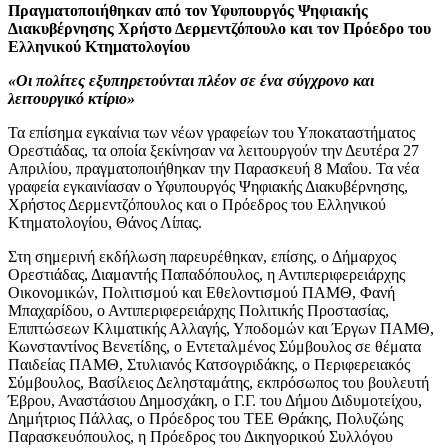
Πραγματοποιήθηκαν από τον Υφυπουργός Ψηφιακής
Διακυβέρνησης Χρήστο Δερμεντζόπουλο και τον Πρόεδρο του
Ελληνικού Κτηματολογίου
«Οι πολίτες εξυπηρετούνται πλέον σε ένα σύγχρονο και
λειτουργικό κτίριο»
Τα επίσημα εγκαίνια των νέων γραφείων του Υποκαταστήματος
Ορεστιάδας, τα οποία ξεκίνησαν να λειτουργούν την Δευτέρα 27
Απριλίου, πραγματοποιήθηκαν την Παρασκευή 8 Μαΐου. Τα νέα
γραφεία εγκαινίασαν ο Υφυπουργός Ψηφιακής Διακυβέρνησης,
Χρήστος Δερμεντζόπουλος και ο Πρόεδρος του Ελληνικού
Κτηματολογίου, Θάνος Λίπας.
Στη σημερινή εκδήλωση παρευρέθηκαν, επίσης, ο Δήμαρχος
Ορεστιάδας, Διαμαντής Παπαδόπουλος, η Αντιπεριφερειάρχης
Οικονομικών, Πολιτισμού και Εθελοντισμού ΠΑΜΘ, Φανή
Μπαχαρίδου, ο Αντιπεριφερειάρχης Πολιτικής Προστασίας,
Επιπτώσεων Κλιματικής Αλλαγής, Υποδομών και Έργων ΠΑΜΘ,
Κωνσταντίνος Βενετίδης, ο Εντεταλμένος Σύμβουλος σε θέματα
Παιδείας ΠΑΜΘ, Στυλιανός Κατσογριδάκης, ο Περιφερειακός
Σύμβουλος, Βασίλειος Δελησταμάτης, εκπρόσωπος του βουλευτή
Έβρου, Αναστάσιου Δημοσχάκη, ο Γ.Γ. του Δήμου Διδυμοτείχου,
Δημήτριος Πάλλας, ο Πρόεδρος του ΤΕΕ Θράκης, Πολυζώης
Παρασκευόπουλος, η Πρόεδρος του Δικηγορικού Συλλόγου