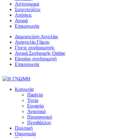
Αστυνομικά
Συνεντεύξεις
Απόψεις
Αγορά
Επικοινωνία
Δημοσιεύση Αγγελίας
Αναγγελία Γάμου
Γίνετε συνδρομητής
Αγορά Συνδρομής Online
Είσοδος συνδρομητή
Επικοινωνία
Κοινωνία
Παιδεία
Υγεία
Εργασία
Αγροτικά
Προσφυγικό
Περιβάλλον
Πολιτική
Οικονομία