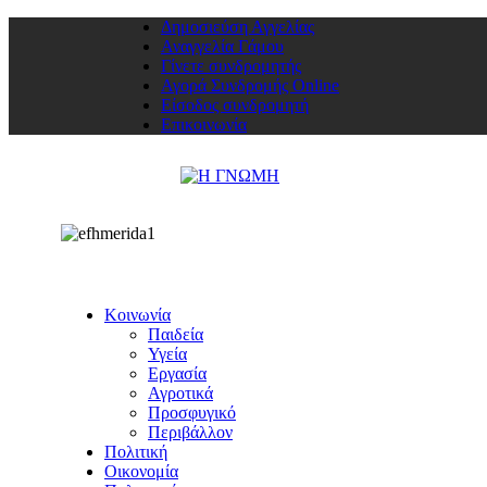
Δημοσιεύση Αγγελίας
Αναγγελία Γάμου
Γίνετε συνδρομητής
Αγορά Συνδρομής Online
Είσοδος συνδρομητή
Επικοινωνία
Κοινωνία
Παιδεία
Υγεία
Εργασία
Αγροτικά
Προσφυγικό
Περιβάλλον
Πολιτική
Οικονομία