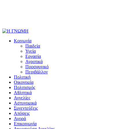
Κοινωνία
Παιδεία
Υγεία
Εργασία
Αγροτικά
Προσφυγικό
Περιβάλλον
Πολιτική
Οικονομία
Πολιτισμός
Αθλητικά
Αγγελίες
Αστυνομικά
Συνεντεύξεις
Απόψεις
Αγορά
Επικοινωνία
Δημοσιεύση Αγγελίας