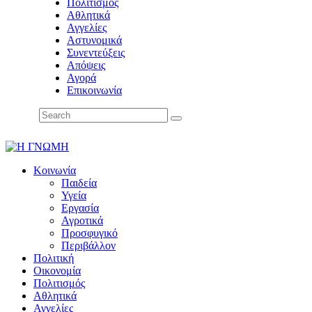
Πολιτισμός
Αθλητικά
Αγγελίες
Αστυνομικά
Συνεντεύξεις
Απόψεις
Αγορά
Επικοινωνία
Κοινωνία
Παιδεία
Υγεία
Εργασία
Αγροτικά
Προσφυγικό
Περιβάλλον
Πολιτική
Οικονομία
Πολιτισμός
Αθλητικά
Αγγελίες