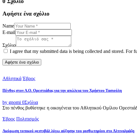
0 Σχόλιο
Αφήστε ένα σχόλιο
Name
E-mail
Σχόλιο
I agree that my submitted data is being collected and stored. For f
Αθλητικά
Έβρος
Πένθος στον Α.Ο. Ορεστιάδας για την απώλεια του Χρήστου Τασιούλη
by gnomi
0
Σχόλια
Στο πένθος βυθίστηκε η οικογένεια του Αθλητικού Ομίλου Ορεστιά
Έβρος
Πολιτισμός
Ακύρωση τοπικού φεστιβάλ λόγω αύξησης του μισθωτηρίου στο Αλτιναλμάζη