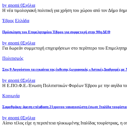
by gnomi
0
Σχόλια
Η νέα τιμολογιακή πολιτική για χρήση του χώρου από τον Δήμο δημι
Έβρος
Ελλάδα
Πρόσκληση του Επιμελητηρίου Έβρου για συμμετοχή στην 90η ΔΕΘ
by gnomi
0
Σχόλια
Για δωρεάν συμμετοχή επιχειρήσεων στο περίπτερο του Επιμελητηρ
Πολιτισμός
Στις 9 Αυγούστου τα εγκαίνια της έκθεσης ζωγραφικής «Αστικές Διαδρομές με
by gnomi
0
Σχόλια
Η Ε.ΠΟ.Φ.Ε.-Ένωση Πολιτιστικών Φορέων Έβρου με την αιγίδα του
Κοινωνία
Σαμοθράκη: άμεση επέμβαση 21χρονου ναυαγοσώστη έσωσε Ιταλίδα τουρίστρ
by gnomi
0
Σχόλια
Αίσιο τέλος είχε η περιπέτεια ηλικιωμένης Ιταλίδας τουρίστριας, η 