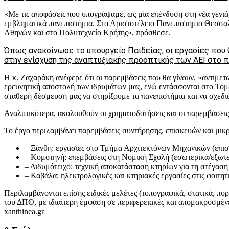
«Με τις αποφάσεις που υπογράψαμε, ως μία επένδυση στη νέα γεν
εμβληματικά πανεπιστήμια. Στο Αριστοτέλειο Πανεπιστήμιο Θεσσαλ
Αθηνών και στο Πολυτεχνείο Κρήτης», πρόσθεσε.
Όπως ανακοίνωσε το υπουργείο Παιδείας, οι εργασίες που
στην ενίσχυση της αναπτυξιακής προοπτικής των ΑΕΙ στο π
Η κ. Ζαχαράκη ανέφερε ότι οι παρεμβάσεις που θα γίνουν, «αντιμετω
ερευνητική αποστολή των ιδρυμάτων μας, ενώ εντάσσονται στο Το
σταθερή δέσμευσή μας να στηρίξουμε τα πανεπιστήμια και να σχεδι
Αναλυτικότερα, ακολουθούν οι χρηματοδοτήσεις και οι παρεμβάσεις
Το έργο περιλαμβάνει παρεμβάσεις συντήρησης, επισκευών και μικρ
– Ξάνθη: εργασίες στο Τμήμα Αρχιτεκτόνων Μηχανικών (επισκ
– Κομοτηνή: επεμβάσεις στη Νομική Σχολή (εσωτερικά/εξωτε
– Διδυμότειχο: τεχνική αποκατάσταση κτηρίων για τη στέγασ
– Καβάλα: ηλεκτρολογικές και κτηριακές εργασίες στις φοιτητι
Περιλαμβάνονται επίσης ειδικές μελέτες (τοπογραφικά, στατικά, πυ
του ΔΠΘ, με ιδιαίτερη έμφαση σε περιφερειακές και απομακρυσμέν
xanthinea.gr