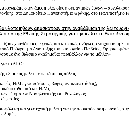
ιά, προχωράμε στην άμεση υλοποίηση σημαντικών έργων – συνολικού
ονίκης, στο Δημοκρίτειο Πανεπιστήμιο Θράκης, στο Πανεπιστήμιο Ι
 θα υλοποιηθούν, αποσκοπούν στην αναβάθμιση της λειτουργ
λαίσιο της Εθνικής Στρατηγικής για την Ανώτατη Εκπαίδευση
πίζουν χρονίζουσες τεχνικές και κτιριακές ανάγκες, ενισχύουν τη λε
μεακό Πρόγραμμα Ανάπτυξης του υπουργείου Παιδείας, Θρησκευμάτων
άσουμε ένα βιώσιμο ακαδημαϊκό περιβάλλον για το μέλλον».
 για το ΔΠΘ:
ής κλίμακας μελετών σε τέσσερις πόλεις:
ευές, Η/Μ εγκαταστάσεις, βαφές, αντικαταστάσεις),
ρικά οικοδομικά και Η/Μ),
η των Τμημάτων Νοσηλευτικής και Ψυχολογίας,
κές εστίες.
ρασφάλεια) και γεωτεχνική μελέτη για την αποκατάσταση πρανούς στη
ες δομές.