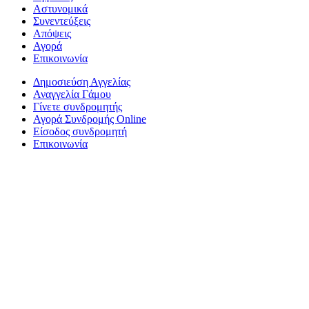
Αστυνομικά
Συνεντεύξεις
Απόψεις
Αγορά
Επικοινωνία
Δημοσιεύση Αγγελίας
Αναγγελία Γάμου
Γίνετε συνδρομητής
Αγορά Συνδρομής Online
Είσοδος συνδρομητή
Επικοινωνία