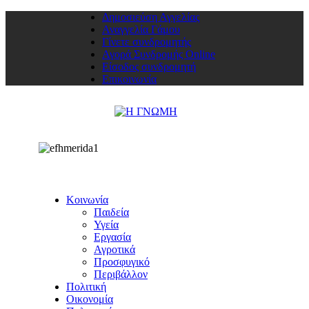
Δημοσιεύση Αγγελίας
Αναγγελία Γάμου
Γίνετε συνδρομητής
Αγορά Συνδρομής Online
Είσοδος συνδρομητή
Επικοινωνία
Κοινωνία
Παιδεία
Υγεία
Εργασία
Αγροτικά
Προσφυγικό
Περιβάλλον
Πολιτική
Οικονομία