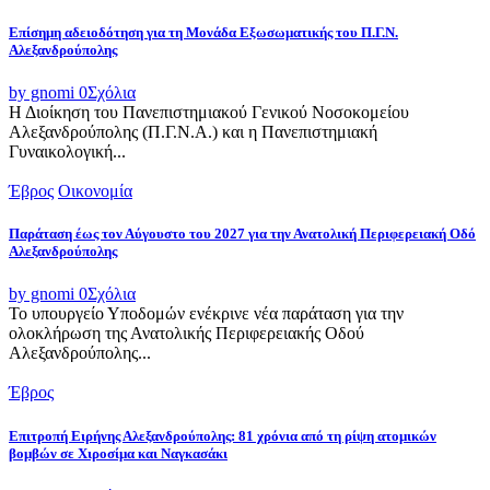
Επίσημη αδειοδότηση για τη Μονάδα Εξωσωματικής του Π.Γ.Ν.
Αλεξανδρούπολης
by gnomi
0
Σχόλια
Η Διοίκηση του Πανεπιστημιακού Γενικού Νοσοκομείου
Αλεξανδρούπολης (Π.Γ.Ν.Α.) και η Πανεπιστημιακή
Γυναικολογική...
Έβρος
Οικονομία
Παράταση έως τον Αύγουστο του 2027 για την Ανατολική Περιφερειακή Οδό
Αλεξανδρούπολης
by gnomi
0
Σχόλια
Το υπουργείο Υποδομών ενέκρινε νέα παράταση για την
ολοκλήρωση της Ανατολικής Περιφερειακής Οδού
Αλεξανδρούπολης...
Έβρος
Επιτροπή Ειρήνης Αλεξανδρούπολης: 81 χρόνια από τη ρίψη ατομικών
βομβών σε Χιροσίμα και Ναγκασάκι