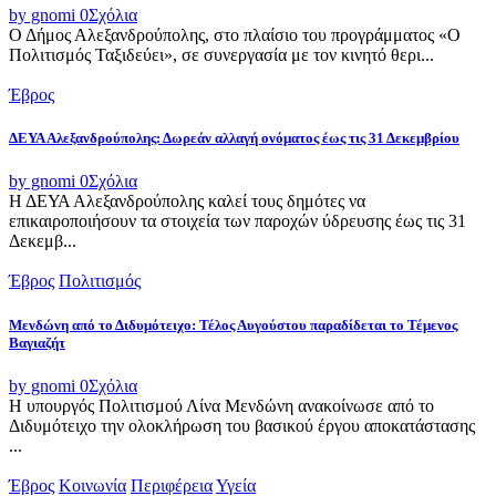
by gnomi
0
Σχόλια
Ο Δήμος Αλεξανδρούπολης, στο πλαίσιο του προγράμματος «Ο
Πολιτισμός Ταξιδεύει», σε συνεργασία με τον κινητό θερι...
Έβρος
ΔΕΥΑ Αλεξανδρούπολης: Δωρεάν αλλαγή ονόματος έως τις 31 Δεκεμβρίου
by gnomi
0
Σχόλια
Η ΔΕΥΑ Αλεξανδρούπολης καλεί τους δημότες να
επικαιροποιήσουν τα στοιχεία των παροχών ύδρευσης έως τις 31
Δεκεμβ...
Έβρος
Πολιτισμός
Μενδώνη από το Διδυμότειχο: Τέλος Αυγούστου παραδίδεται το Τέμενος
Βαγιαζήτ
by gnomi
0
Σχόλια
Η υπουργός Πολιτισμού Λίνα Μενδώνη ανακοίνωσε από το
Διδυμότειχο την ολοκλήρωση του βασικού έργου αποκατάστασης
...
Έβρος
Κοινωνία
Περιφέρεια
Υγεία