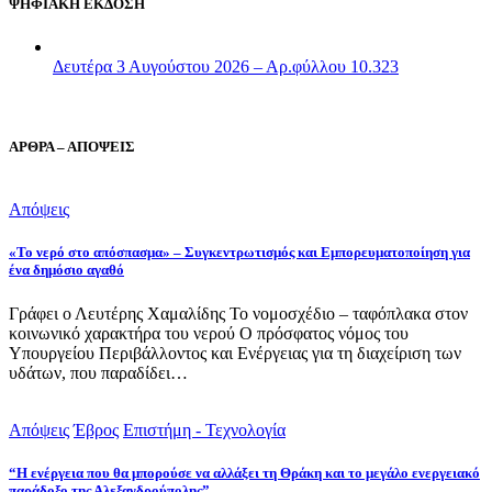
ΨΗΦΙΑΚΗ ΕΚΔΟΣΗ
Δευτέρα 3 Αυγούστου 2026 – Αρ.φύλλου 10.323
ΑΡΘΡΑ – ΑΠΟΨΕΙΣ
Απόψεις
«Το νερό στο απόσπασμα» – Συγκεντρωτισμός και Εμπορευματοποίηση για
ένα δημόσιο αγαθό
Γράφει ο Λευτέρης Χαμαλίδης Το νομοσχέδιο – ταφόπλακα στον
κοινωνικό χαρακτήρα του νερού Ο πρόσφατος νόμος του
Υπουργείου Περιβάλλοντος και Ενέργειας για τη διαχείριση των
υδάτων, που παραδίδει…
Απόψεις
Έβρος
Επιστήμη - Τεχνολογία
“Η ενέργεια που θα μπορούσε να αλλάξει τη Θράκη και το μεγάλο ενεργειακό
παράδοξο της Αλεξανδρούπολης”