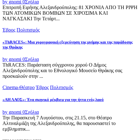
by gnomi
0
Σχόλια
Επιτροπή Ειρήνης Αλεξανδρούπολης: 81 ΧΡΟΝΙΑ ΑΠΟ ΤΗ ΡΙΨΗ
ΤΩΝ ΑΤΟΜΙΚΩΝ ΒΟΜΒΩΝ ΣΕ ΧΙΡΟΣΙΜΑ ΚΑΙ
ΝΑΓΚΑΣΑΚΙ Την Τετάρτ...
Έβρος
Πολιτισμός
«ThRACES»: Μια χορογραφική εξερεύνηση της μνήμης και της παράδοσης
της Θράκης
by gnomi
0
Σχόλια
ThRACES: Παράσταση σύγχρονου χορού Ο Δήμος
Αλεξανδρούπολης και το Εθνολογικό Μουσείο Θράκης σας
προσκαλούν στην ...
Cinema-Θέατρο
Έβρος
Πολιτισμός
«ΑΗ ΛΑΟΣ»: Ένα σκηνικό ρέκβιεμ για την ήττα ενός λαού
by gnomi
0
Σχόλια
Την Παρασκευή 7 Αυγούστου, στις 21.15, στο Θέατρο
Αλτιναλμάζη της Αλεξανδρούπολης, θα παρουσιαστεί το
εμβληματικ...