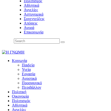
Πολιτισμός
Αθλητικά
Αγγελίες
Αστυνομικά
Συνεντεύξεις
Απόψεις
Αγορά
Επικοινωνία
Κοινωνία
Παιδεία
Υγεία
Εργασία
Αγροτικά
Προσφυγικό
Περιβάλλον
Πολιτική
Οικονομία
Πολιτισμός
Αθλητικά
Αγγελίες