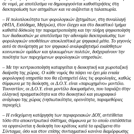
σε νομό, με αποτέλεσμα να δημιουργούνται καθυστερήσεις στη
διεκπεραίωση των αιτημάτων και να αυξάνεται η ταλαιπωρία.
– Η πολυπλοκότητα των φορολογικών ζητημάτων, στη συναλλαγή
(ΦΠΑ, Εισόδημα, Μητρώο), στον έλεγχο και στο δικαστικό τμήμα
καθιστά δύσκολη την παραμετροποίηση και την πλήρη ψηφιοποίηση
των διαδικασιών με αποτέλεσμα την αδυναμία διεκπεραίωσης των
φορολογικών υποθέσεων αποκλειστικά με ψηφιακά μέσα. Το γεγονός
αυτό σε συνάρτηση με τον ψηφιακό αναλφαβητισμό ευαίσθητων
κοινωνικών ομάδων και ηλικιωμένων πολιτών, δυσχεραίνουν την
ποιότητα των παρεχόμενων φορολογικών υπηρεσιών.
– Με την κεντρικοποίηση καταργείται η διοικητική και χωροταξική
διαίρεση της χώρας. Ο κάθε νομός θα πάψει να έχει μία ενιαία
φορολογική υπηρεσία που θα εξυπηρετεί όλες τις φορολογίες, καθώς
σύμφωνα με τη διοίκηση, οι Δ.Ο.Υ. είναι «παρωχημένο» μοντέλο.
Τουναντίον, οι Δ.Ο.Υ. είναι μοντέλο δοκιμασμένο, που ταιριάζει στην
ελληνική πραγματικότητα και στο διοικητικό και γεωγραφικό
ανάγλυφο της χώρας (νησιωτικότητα, ορεινότητα, παραμεθόριες
περιοχές).
– Η ενδεχόμενη κατάργηση των περιφερειακών ΔΟΥ, αντιτίθεται
τόσο στο αποκεντρωτικό σύστημα, σύμφωνα με το οποίο επιτάσσεται
να οργανώνεται η διοίκηση του κράτους κατά τα οριζόμενα στο
Σύνταγμα, όσο και στον επίσης συνταγματικό κανόνα διαμόρφωσης