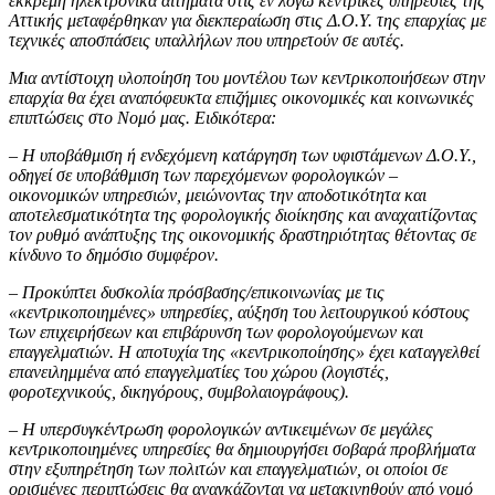
εκκρεμή ηλεκτρονικά αιτήματα στις εν λόγω κεντρικές υπηρεσίες της
Αττικής μεταφέρθηκαν για διεκπεραίωση στις Δ.Ο.Υ. της επαρχίας με
τεχνικές αποσπάσεις υπαλλήλων που υπηρετούν σε αυτές.
Μια αντίστοιχη υλοποίηση του μοντέλου των κεντρικοποιήσεων στην
επαρχία θα έχει αναπόφευκτα επιζήμιες οικονομικές και κοινωνικές
επιπτώσεις στο Νομό μας. Ειδικότερα:
– Η υποβάθμιση ή ενδεχόμενη κατάργηση των υφιστάμενων Δ.Ο.Υ.,
οδηγεί σε υποβάθμιση των παρεχόμενων φορολογικών –
οικονομικών υπηρεσιών, μειώνοντας την αποδοτικότητα και
αποτελεσματικότητα της φορολογικής διοίκησης και αναχαιτίζοντας
τον ρυθμό ανάπτυξης της οικονομικής δραστηριότητας θέτοντας σε
κίνδυνο το δημόσιο συμφέρον.
– Προκύπτει δυσκολία πρόσβασης/επικοινωνίας με τις
«κεντρικοποιημένες» υπηρεσίες, αύξηση του λειτουργικού κόστους
των επιχειρήσεων και επιβάρυνση των φορολογούμενων και
επαγγελματιών. Η αποτυχία της «κεντρικοποίησης» έχει καταγγελθεί
επανειλημμένα από επαγγελματίες του χώρου (λογιστές,
φοροτεχνικούς, δικηγόρους, συμβολαιογράφους).
– Η υπερσυγκέντρωση φορολογικών αντικειμένων σε μεγάλες
κεντρικοποιημένες υπηρεσίες θα δημιουργήσει σοβαρά προβλήματα
στην εξυπηρέτηση των πολιτών και επαγγελματιών, οι οποίοι σε
ορισμένες περιπτώσεις θα αναγκάζονται να μετακινηθούν από νομό