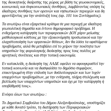
της διοικητικής διαίρεσης της χώρας με βάση τις γεωοικονομικές,
κοινωνικές και συγκοινωνιακές συνθήκες, λαμβάνοντας υπόψη τις
ιδιαίτερες συνθήκες των ορεινών και νησιωτικών περιοχών και δη
φροντίζοντας για την ανάπτυξή τους (αρ. 101 του Συντάγματος).
Τα ανωτέρω είναι εξαιρετικά κρίσιμα σε μια περιοχή με ιδιαίτερη
γεωπολιτική σημασία και έντονο δημογραφικό πρόβλημα. Η
ενδεχόμενη κατάργηση των περιφερειακών ΔΟΥ χάριν μείωσης
μισθολογικού κόστους με την εξοικονόμηση προσωπικού και την
ελαχιστοποίηση των οργανικών θέσεων, δεν θα λύσει τα υφιστάμενα
προβλήματα, αλλά θα μεταβάλει επί το χείρον την ποιότητα των
υπηρεσιών της φορολογικής διοίκησης προς τους πολίτες με
αρνητικές συνέπειες και στην τοπική οικονομία.
Εν κατακλείδι, η διοίκηση της ΑΑΔΕ οφείλει να αφουγκραστεί την
τοπική κοινωνία και να διασφαλίσει το δημόσιο συμφέρον,
επικεντρωμένη στην επίλυση των δυσλειτουργιών και των τυχόν
υπαρχόντων προβλημάτων, με την ενίσχυση, πλήρη στελέχωση και
βελτίωση των υπαρχόντων υπηρεσιών και όχι με την κατάργηση ή
υποβάθμισή τους».
Ενόψει όλων των ανωτέρω :
Το Δημοτικό Συμβούλιο του Δήμου Αλεξανδρούπολης, υποστηρίζει
με κάθε δυνατό τρόπο, τη διατήρηση των Περιφερειακών