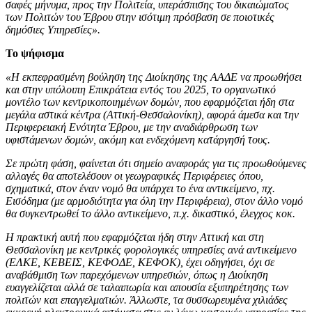
σαφές μήνυμα, προς την Πολιτεία, υπεράσπισης του δικαιώματος
των Πολιτών του Έβρου στην ισότιμη πρόσβαση σε ποιοτικές
δημόσιες Υπηρεσίες».
Το ψήφισμα
«H εκπεφρασμένη βούληση της Διοίκησης της ΑΑΔΕ να προωθήσει
και στην υπόλοιπη Επικράτεια εντός του 2025, το οργανωτικό
μοντέλο των κεντρικοποιημένων δομών, που εφαρμόζεται ήδη στα
μεγάλα αστικά κέντρα (Αττική-Θεσσαλονίκη), αφορά άμεσα και την
Περιφερειακή Ενότητα Έβρου, με την αναδιάρθρωση των
υφιστάμενων δομών, ακόμη και ενδεχόμενη κατάργησή τους.
Σε πρώτη φάση, φαίνεται ότι σημείο αναφοράς για τις προωθούμενες
αλλαγές θα αποτελέσουν οι γεωγραφικές Περιφέρειες όπου,
σχηματικά, στον έναν νομό θα υπάρχει το ένα αντικείμενο, πχ.
Εισόδημα (με αρμοδιότητα για όλη την Περιφέρεια), στον άλλο νομό
θα συγκεντρωθεί το άλλο αντικείμενο, π.χ. δικαστικό, έλεγχος κοκ.
Η πρακτική αυτή που εφαρμόζεται ήδη στην Αττική και στη
Θεσσαλονίκη με κεντρικές φορολογικές υπηρεσίες ανά αντικείμενο
(ΕΛΚΕ, ΚΕΒΕΙΣ, ΚΕΦΟΔΕ, ΚΕΦΟΚ), έχει οδηγήσει, όχι σε
αναβάθμιση των παρεχόμενων υπηρεσιών, όπως η Διοίκηση
ευαγγελίζεται αλλά σε ταλαιπωρία και απουσία εξυπηρέτησης των
πολιτών και επαγγελματιών. Άλλωστε, τα συσσωρευμένα χιλιάδες