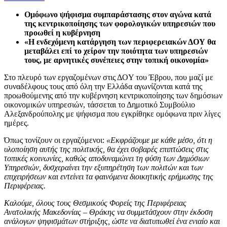
Ομόφωνο ψήφισμα συμπαράστασης στον αγώνα κατά
της κεντρικοποίησης των φορολογικών υπηρεσιών που
προωθεί η κυβέρνηση
«Η ενδεχόμενη κατάργηση των περιφερειακών ΔΟΥ θα
μεταβάλει επί το χείρον την ποιότητα των υπηρεσιών
τους, με αρνητικές συνέπειες στην τοπική οικονομία»
Στο πλευρό των εργαζομένων στις ΔΟY του Έβρου, που μαζί με
συναδέλφους τους από όλη την Ελλάδα αγωνίζονται κατά της
προωθούμενης από την κυβέρνηση κεντρικοποίησης των δημόσιων
οικονομικών υπηρεσιών, τάσσεται το Δημοτικό Συμβούλιο
Αλεξανδρούπολης με ψήφισμα που εγκρίθηκε ομόφωνα πριν λίγες
ημέρες.
Όπως τονίζουν οι εργαζόμενοι:
«Εκφράζουμε με κάθε μέσο, ότι η
υλοποίηση αυτής της πολιτικής, θα έχει σοβαρές επιπτώσεις στις
τοπικές κοινωνίες, καθώς αποδυναμώνει τη φύση των Δημόσιων
Υπηρεσιών, δυσχεραίνει την εξυπηρέτηση των πολιτών και των
επιχειρήσεων και εντείνει τα φαινόμενα διοικητικής ερήμωσης της
Περιφέρειας.
Καλούμε, όλους τους Θεσμικούς
Φορείς της Περιφέρειας
Ανατολικής Μακεδονίας – Θράκης να συμμετάσχουν στην έκδοση
ανάλογων ψηφισμάτων στήριξης, ώστε να διατυπωθεί ένα ενιαίο και