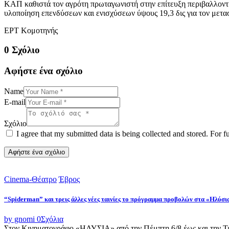
ΚΑΠ καθιστά τον αγρότη πρωταγωνιστή στην επίτευξη περιβαλλοντ
υλοποίηση επενδύσεων και ενισχύσεων ύψους 19,3 δις για τον μετ
EΡΤ Κομοτηνής
0 Σχόλιο
Αφήστε ένα σχόλιο
Name
E-mail
Σχόλιο
I agree that my submitted data is being collected and stored. For f
Cinema-Θέατρο
Έβρος
“Spiderman” και τρεις άλλες νέες ταινίες το πρόγραμμα προβολών στα «Ηλύσι
by gnomi
0
Σχόλια
Στον Κινηματογράφο «ΗΛΥΣΙΑ» από την Πέμπτη 6/8 έως και την Τετ