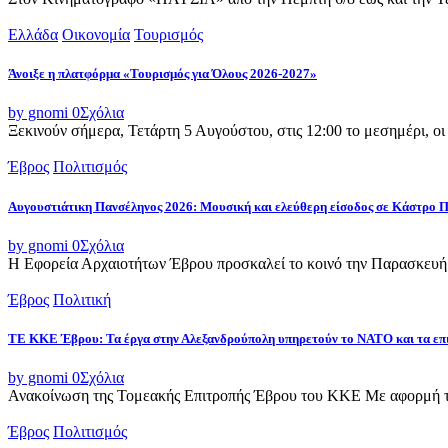
Ελλάδα
Οικονομία
Τουρισμός
Άνοιξε η πλατφόρμα «Τουρισμός για Όλους 2026-2027»
by gnomi
0
Σχόλια
Ξεκινούν σήμερα, Τετάρτη 5 Αυγούστου, στις 12:00 το μεσημέρι, ο
Έβρος
Πολιτισμός
Αυγουστιάτικη Πανσέληνος 2026: Μουσική και ελεύθερη είσοδος σε Κάστρο 
by gnomi
0
Σχόλια
Η Εφορεία Αρχαιοτήτων Έβρου προσκαλεί το κοινό την Παρασκευή 
Έβρος
Πολιτική
ΤΕ ΚΚΕ Έβρου: Τα έργα στην Αλεξανδρούπολη υπηρετούν το ΝΑΤΟ και τα επ
by gnomi
0
Σχόλια
Ανακοίνωση της Τομεακής Επιτροπής Έβρου του ΚΚΕ Με αφορμή τ
Έβρος
Πολιτισμός