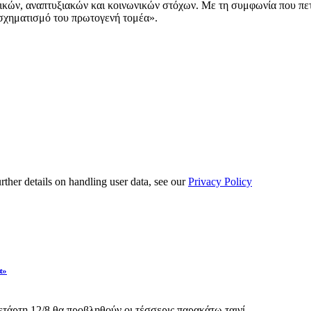
ικών, αναπτυξιακών και κοινωνικών στόχων. Με τη συμφωνία που πε
ασχηματισμό του πρωτογενή τομέα».
urther details on handling user data, see our
Privacy Policy
α»
άρτη 12/8 θα προβληθούν οι τέσσερις παρακάτω ταινί...