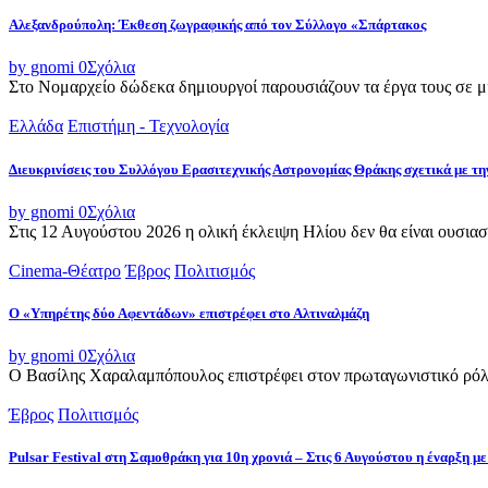
Αλεξανδρούπολη: Έκθεση ζωγραφικής από τον Σύλλογο «Σπάρτακος
by gnomi
0
Σχόλια
Στο Νομαρχείο δώδεκα δημιουργοί παρουσιάζουν τα έργα τους σε μια
Ελλάδα
Επιστήμη - Τεχνολογία
Διευκρινίσεις του Συλλόγου Ερασιτεχνικής Αστρονομίας Θράκης σχετικά με τη
by gnomi
0
Σχόλια
Στις 12 Αυγούστου 2026 η ολική έκλειψη Ηλίου δεν θα είναι ουσιασ
Cinema-Θέατρο
Έβρος
Πολιτισμός
Ο «Υπηρέτης δύο Αφεντάδων» επιστρέφει στο Αλτιναλμάζη
by gnomi
0
Σχόλια
Ο Βασίλης Χαραλαμπόπουλος επιστρέφει στον πρωταγωνιστικό ρόλο
Έβρος
Πολιτισμός
Pulsar Festival στη Σαμοθράκη για 10η χρονιά – Στις 6 Αυγούστου η έναρξη με