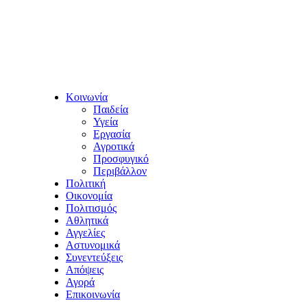
Κοινωνία
Παιδεία
Υγεία
Εργασία
Αγροτικά
Προσφυγικό
Περιβάλλον
Πολιτική
Οικονομία
Πολιτισμός
Αθλητικά
Αγγελίες
Αστυνομικά
Συνεντεύξεις
Απόψεις
Αγορά
Επικοινωνία