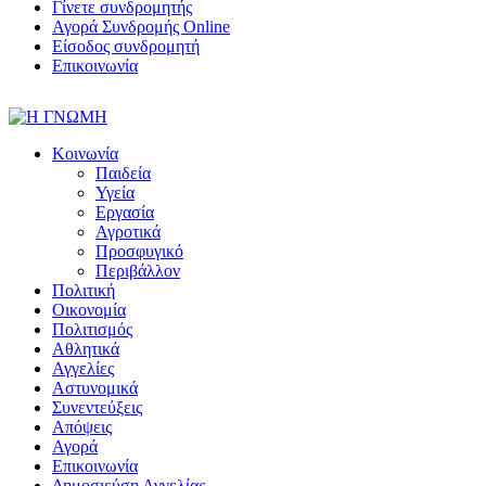
Γίνετε συνδρομητής
Αγορά Συνδρομής Online
Είσοδος συνδρομητή
Επικοινωνία
Κοινωνία
Παιδεία
Υγεία
Εργασία
Αγροτικά
Προσφυγικό
Περιβάλλον
Πολιτική
Οικονομία
Πολιτισμός
Αθλητικά
Αγγελίες
Αστυνομικά
Συνεντεύξεις
Απόψεις
Αγορά
Επικοινωνία
Δημοσιεύση Αγγελίας