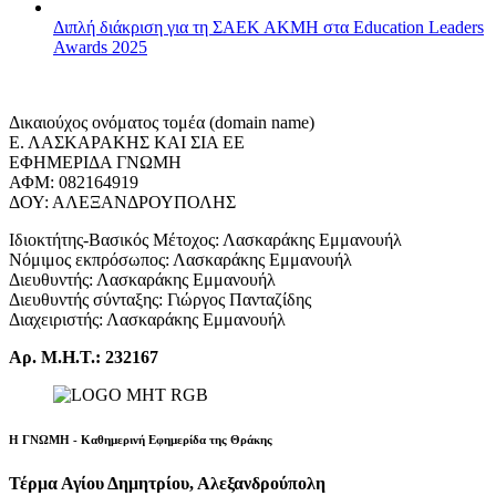
Διπλή διάκριση για τη ΣΑΕΚ ΑΚΜΗ στα Education Leaders
Awards 2025
Δικαιούχος ονόματος τομέα (domain name)
Ε. ΛΑΣΚΑΡΑΚΗΣ ΚΑΙ ΣΙΑ ΕΕ
ΕΦΗΜΕΡΙΔΑ ΓΝΩΜΗ
ΑΦΜ: 082164919
ΔΟΥ: ΑΛΕΞΑΝΔΡΟΥΠΟΛΗΣ
Ιδιοκτήτης-Βασικός Μέτοχος: Λασκαράκης Εμμανουήλ
Νόμιμος εκπρόσωπος: Λασκαράκης Εμμανουήλ
Διευθυντής: Λασκαράκης Εμμανουήλ
Διευθυντής σύνταξης: Γιώργος Πανταζίδης
Διαχειριστής: Λασκαράκης Εμμανουήλ
Αρ. Μ.Η.Τ.: 232167
Η ΓΝΩΜΗ - Καθημερινή Εφημερίδα της Θράκης
Τέρμα Αγίου Δημητρίου, Αλεξανδρούπολη