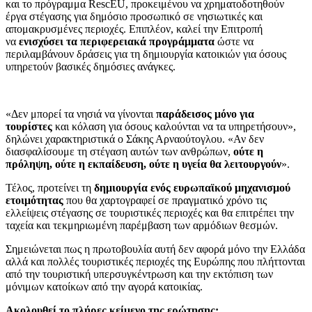
και το πρόγραμμα RescEU, προκειμένου να χρηματοδοτηθούν
έργα στέγασης για δημόσιο προσωπικό σε νησιωτικές και
απομακρυσμένες περιοχές. Επιπλέον, καλεί την Επιτροπή
να
ενισχύσει τα περιφερειακά προγράμματα
ώστε να
περιλαμβάνουν δράσεις για τη δημιουργία κατοικιών για όσους
υπηρετούν βασικές δημόσιες ανάγκες.
«Δεν μπορεί τα νησιά να γίνονται
παράδεισος μόνο για
τουρίστες
και κόλαση για όσους καλούνται να τα υπηρετήσουν»,
δηλώνει χαρακτηριστικά ο Σάκης Αρναούτογλου. «Αν δεν
διασφαλίσουμε τη στέγαση αυτών των ανθρώπων,
ούτε η
πρόληψη, ούτε η εκπαίδευση, ούτε η υγεία θα λειτουργούν
».
Τέλος, προτείνει τη
δημιουργία ενός ευρωπαϊκού μηχανισμού
ετοιμότητας
που θα χαρτογραφεί σε πραγματικό χρόνο τις
ελλείψεις στέγασης σε τουριστικές περιοχές και θα επιτρέπει την
ταχεία και τεκμηριωμένη παρέμβαση των αρμόδιων θεσμών.
Σημειώνεται πως η πρωτοβουλία αυτή δεν αφορά μόνο την Ελλάδα
αλλά και πολλές τουριστικές περιοχές της Ευρώπης που πλήττονται
από την τουριστική υπερσυγκέντρωση και την εκτόπιση των
μόνιμων κατοίκων από την αγορά κατοικίας.
Ακολουθεί το πλήρες κείμενο της ερώτησης: