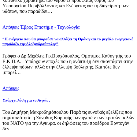
κοινωνικό χαρακτήρα του νερού Ο πρόσφατος νόμος του
Υπουργείου Περιβάλλοντος και Ενέργειας για τη διαχείριση των
υδάτων, που παραδίδει…
Απόψεις
Έβρος
Επιστήμη - Τεχνολογία
“Η ενέργεια που θα μπορούσε να αλλάξει τη Θράκη και το μεγάλο ενεργειακό
παράδοξο της Αλεξανδρούπολης”
Γράφει ο Δρ Μιχάλης Γρ.Βραχόπουλος, Ομότιμος Καθηγητής του
Ε.Κ.Π.Α. Υπάρχουν εποχές που η ανάπτυξη δεν σκοντάφτει στην
έλλειψη πόρων, αλλά στην έλλειψη βούλησης. Και τότε δεν
μπορεί…
Απόψεις
Υπάρχει λύση για το Αιγαίο;
Του Δημήτρη Μακροδημόπουλου Παρά τις ευνοϊκές εξελίξεις που
σηματοδότησε η Σύνοδος Κορυφής των ηγετών των κρατών μελών
του ΝΑΤΟ για την Άγκυρα, οι δηλώσεις του προέδρου Ερντογάν
δεν…