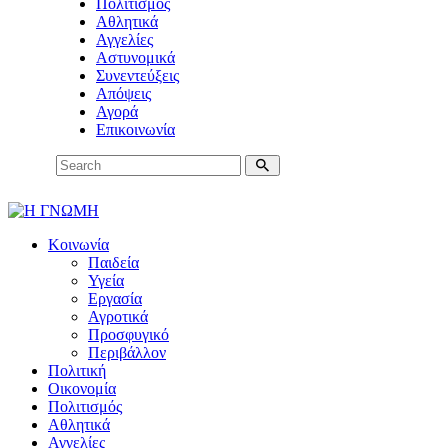
Πολιτισμός
Αθλητικά
Αγγελίες
Αστυνομικά
Συνεντεύξεις
Απόψεις
Αγορά
Επικοινωνία
Κοινωνία
Παιδεία
Υγεία
Εργασία
Αγροτικά
Προσφυγικό
Περιβάλλον
Πολιτική
Οικονομία
Πολιτισμός
Αθλητικά
Αγγελίες