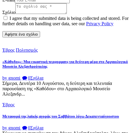
Σχόλιο
I agree that my submitted data is being collected and stored. For
further details on handling user data, see our
Privacy Policy
Έβρος
Πολιτισμός
«Κάθοδος»: Μια εικαστική περφορμανς για δεύτερη μέρα στο Αρχαιολογικό
Μουσείο Αλεξανδρούπολης
by gnomi
0
Σχόλια
Σήμερα, Δευτέρα 10 Αυγούστου, η δεύτερη και τελευταία
παρουσίαση της «Καθόδου» στο Αρχαιολογικό Μουσείο
Αλεξανδρ...
Έβρος
Μεταφορά της λαϊκής αγοράς του Σαββάτου λόγω Δεκαπενταύγουστου
by gnomi
0
Σχόλια