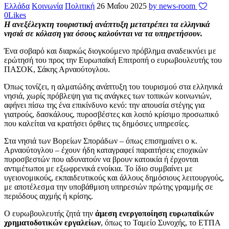
Ελλάδα
Κοινωνία
Πολιτική
26 Μαΐου 2025
by news-room
0
Likes
Η ανεξέλεγκτη τουριστική ανάπτυξη μετατρέπει τα ελληνικά
νησιά σε κόλαση για όσους καλούνται να τα υπηρετήσουν.
Ένα σοβαρό και διαρκώς διογκούμενο πρόβλημα αναδεικνύει με
ερώτησή του προς την Ευρωπαϊκή Επιτροπή ο ευρωβουλευτής του
ΠΑΣΟΚ, Σάκης Αρναούτογλου.
Όπως τονίζει, η αλματώδης ανάπτυξη του τουρισμού στα ελληνικά
νησιά, χωρίς πρόβλεψη για τις ανάγκες των τοπικών κοινωνιών,
αφήνει πίσω της ένα επικίνδυνο κενό: την απουσία στέγης για
γιατρούς, δασκάλους, πυροσβέστες και λοιπό κρίσιμο προσωπικό
που καλείται να κρατήσει όρθιες τις δημόσιες υπηρεσίες.
Στα νησιά των Βορείων Σποράδων – όπως επισημαίνει ο κ.
Αρναούτογλου – έχουν ήδη καταγραφεί παραιτήσεις εποχικών
πυροσβεστών που αδυνατούν να βρουν κατοικία ή έρχονται
αντιμέτωποι με εξωφρενικά ενοίκια. Το ίδιο συμβαίνει με
υγειονομικούς, εκπαιδευτικούς και άλλους δημόσιους λειτουργούς,
με αποτέλεσμα την υποβάθμιση υπηρεσιών πρώτης γραμμής σε
περιόδους αιχμής ή κρίσης.
Ο ευρωβουλευτής ζητά την
άμεση ενεργοποίηση ευρωπαϊκών
χρηματοδοτικών εργαλείων
, όπως το Ταμείο Συνοχής, το ΕΤΠΑ