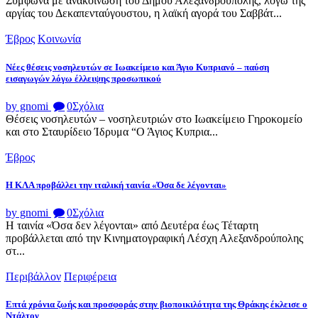
Σύμφωνα με ανακοίνωση του Δήμου Αλεξανδρούπολης, λόγω της
αργίας του Δεκαπενταύγουστου, η λαϊκή αγορά του Σαββάτ...
Έβρος
Κοινωνία
Νέες θέσεις νοσηλευτών σε Ιωακείμειο και Άγιο Κυπριανό – παύση
εισαγωγών λόγω έλλειψης προσωπικού
by gnomi
0
Σχόλια
Θέσεις νοσηλευτών – νοσηλευτριών στο Ιωακείμειο Γηροκομείο
και στο Σταυρίδειο Ίδρυμα “Ο Άγιος Κυπρια...
Έβρος
Η ΚΛΑ προβάλλει την ιταλική ταινία «Όσα δε λέγονται»
by gnomi
0
Σχόλια
Η ταινία «Όσα δεν λέγονται» από Δευτέρα έως Τέταρτη
προβάλλεται από την Κινηματογραφική Λέσχη Αλεξανδρούπολης
στ...
Περιβάλλον
Περιφέρεια
Επτά χρόνια ζωής και προσφοράς στην βιοποικιλότητα της Θράκης έκλεισε ο
Ντάλτον