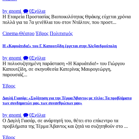
by gnomi
0
Σχόλια
Η Εταιρεία Προστασίας Βιοποικιλότητας Θράκης εύχεται χρόνια
πολλά για τα 7α γενέθλια του στον Ντάλτον, που προστ...
Cinema-Θέατρο
Έβρος
Πολιτισμός
Η «Καρυάτιδα!» του Γ. Καπουτζίδη έρχεται στην Αλεξανδρούπολη
by gnomi
0
Σχόλια
Η πολυσυζητημένη παράσταση «Η Καρυάτιδα!» του Γιώργου
Καπουτζίδη, σε σκηνοθεσία Κατερίνας Μαυρογεώργη,
παρουσιάζ...
Έβρος
Δαγλή Γιασάρ: «Συζήτηση για την Τέρμα Άβαντος με τίτλο: Τα προβλήματα
των συνδημοτών μας, των συνανθρώπων μας»
by gnomi
0
Σχόλια
Ο Δαγλή Γιασάρ, σε ανάρτησή του, θέτει στο επίκεντρο τα
προβλήματα της Τέρμα Άβαντος και ζητά να συζητηθούν στο ...
Έβρος