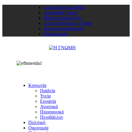
Δημοσιεύση Αγγελίας
Αναγγελία Γάμου
Γίνετε συνδρομητής
Αγορά Συνδρομής Online
Είσοδος συνδρομητή
Επικοινωνία
Κοινωνία
Παιδεία
Υγεία
Εργασία
Αγροτικά
Προσφυγικό
Περιβάλλον
Πολιτική
Οικονομία