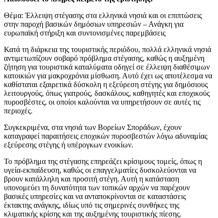
Θέμα: Έλλειψη στέγασης στα ελληνικά νησιά και οι επιπτώσεις
στην παροχή βασικών δημόσιων υπηρεσιών – Ανάγκη για
ευρωπαϊκή στήριξη και συντονισμένες παρεμβάσεις
Κατά τη διάρκεια της τουριστικής περιόδου, πολλά ελληνικά νησιά
αντιμετωπίζουν σοβαρό πρόβλημα στέγασης, καθώς η αυξημένη
ζήτηση για τουριστικά καταλύματα οδηγεί σε έλλειψη διαθέσιμων
κατοικιών για μακροχρόνια μίσθωση. Αυτό έχει ως αποτέλεσμα να
καθίσταται εξαιρετικά δύσκολη η εξεύρεση στέγης για δημόσιους
λειτουργούς, όπως γιατρούς, δασκάλους, καθηγητές και εποχικούς
πυροσβέστες, οι οποίοι καλούνται να υπηρετήσουν σε αυτές τις
περιοχές.
Συγκεκριμένα, στα νησιά των Βορείων Σποράδων, έχουν
καταγραφεί παραιτήσεις εποχικών πυροσβεστών λόγω αδυναμίας
εξεύρεσης στέγης ή υπέρογκων ενοικίων.
Το πρόβλημα της στέγασης επηρεάζει κρίσιμους τομείς, όπως η
υγεία-εκπαίδευση, καθώς οι επαγγελματίες δυσκολεύονται να
βρουν κατάλληλη και προσιτή στέγη. Αυτή η κατάσταση
υπονομεύει τη δυνατότητα των τοπικών αρχών να παρέχουν
βασικές υπηρεσίες και να ανταποκρίνονται σε καταστάσεις
έκτακτης ανάγκης, ιδίως υπό τις σημερινές συνθήκες της
κλιματικής κρίσης και της αυξημένης τουριστικής πίεσης.