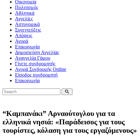
Οικονομία
Πολιτισμός
Αθλητικά
Αγγελίες
Αστυνομικά
Συνεντεύξεις
Απόψεις
Αγορά
Επικοινωνία
Δημοσιεύση Αγγελίας
Αναγγελία Γάμου
Γίνετε συνδρομητής
Αγορά Συνδρομής Online
Είσοδος συνδρομητή
Επικοινωνία
“Καμπανάκι” Αρναούτογλου για τα
ελληνικά νησιά: «Παράδεισος για τους
τουρίστες, κόλαση για τους εργαζόμενους»