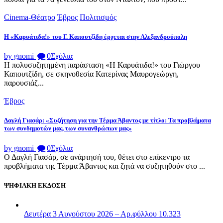
Cinema-Θέατρο
Έβρος
Πολιτισμός
Η «Καρυάτιδα!» του Γ. Καπουτζίδη έρχεται στην Αλεξανδρούπολη
by gnomi
0
Σχόλια
Η πολυσυζητημένη παράσταση «Η Καρυάτιδα!» του Γιώργου
Καπουτζίδη, σε σκηνοθεσία Κατερίνας Μαυρογεώργη,
παρουσιάζ...
Έβρος
Δαγλή Γιασάρ: «Συζήτηση για την Τέρμα Άβαντος με τίτλο: Τα προβλήματα
των συνδημοτών μας, των συνανθρώπων μας»
by gnomi
0
Σχόλια
Ο Δαγλή Γιασάρ, σε ανάρτησή του, θέτει στο επίκεντρο τα
προβλήματα της Τέρμα Άβαντος και ζητά να συζητηθούν στο ...
ΨΗΦΙΑΚΗ ΕΚΔΟΣΗ
Δευτέρα 3 Αυγούστου 2026 – Αρ.φύλλου 10.323