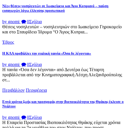
Νέες θέσεις νοσηλευτών σε Ιωακείμειο και Άγιο Κυπριανό – παύση
εισαγωγών λόγω έλλειψης προσωπικού
by gnomi
0
Σχόλια
Θέσεις νοσηλευτών – νοσηλευτριών στο Ιωακείμειο Γηροκομείο
και στο Σταυρίδειο Ίδρυμα “Ο Άγιος Κυπρια...
Έβρος
Η ΚΛΑ προβάλλει την ιταλική ταινία «Όσα δε λέγονται»
by gnomi
0
Σχόλια
Η ταινία «Όσα δεν λέγονται» από Δευτέρα έως Τέταρτη
προβάλλεται από την Κινηματογραφική Λέσχη Αλεξανδρούπολης
στ...
Περιβάλλον
Περιφέρεια
Επτά χρόνια ζωής και προσφοράς στην βιοποικιλότητα της Θράκης έκλεισε ο
Ντάλτον
by gnomi
0
Σχόλια
Η Εταιρεία Προστασίας Βιοποικιλότητας Θράκης εύχεται χρόνια
πολλά για τα 7α γενέθλια του στον Ντάλτον, που προστ...