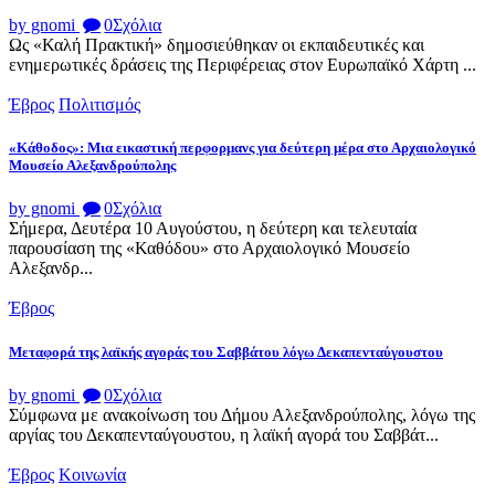
by gnomi
0
Σχόλια
Ως «Καλή Πρακτική» δημοσιεύθηκαν οι εκπαιδευτικές και
ενημερωτικές δράσεις της Περιφέρειας στον Ευρωπαϊκό Χάρτη ...
Έβρος
Πολιτισμός
«Κάθοδος»: Μια εικαστική περφορμανς για δεύτερη μέρα στο Αρχαιολογικό
Μουσείο Αλεξανδρούπολης
by gnomi
0
Σχόλια
Σήμερα, Δευτέρα 10 Αυγούστου, η δεύτερη και τελευταία
παρουσίαση της «Καθόδου» στο Αρχαιολογικό Μουσείο
Αλεξανδρ...
Έβρος
Μεταφορά της λαϊκής αγοράς του Σαββάτου λόγω Δεκαπενταύγουστου
by gnomi
0
Σχόλια
Σύμφωνα με ανακοίνωση του Δήμου Αλεξανδρούπολης, λόγω της
αργίας του Δεκαπενταύγουστου, η λαϊκή αγορά του Σαββάτ...
Έβρος
Κοινωνία