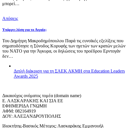
μπορεί…
Απόψεις
Υπάρχει λύση για το Αιγαίο;
Του Δημήτρη Μακροδημόπουλου Παρά τις ευνοϊκές εξελίξεις που
σηματοδότησε η Σύνοδος Κορυφής των ηγετών των κρατών μελών
του ΝΑΤΟ για την Άγκυρα, οι δηλώσεις του προέδρου Ερντογάν
δεν…
Διπλή διάκριση για τη ΣΑΕΚ ΑΚΜΗ στα Education Leaders
Awards 2025
Δικαιούχος ονόματος τομέα (domain name)
Ε. ΛΑΣΚΑΡΑΚΗΣ ΚΑΙ ΣΙΑ ΕΕ
ΕΦΗΜΕΡΙΔΑ ΓΝΩΜΗ
ΑΦΜ: 082164919
ΔΟΥ: ΑΛΕΞΑΝΔΡΟΥΠΟΛΗΣ
Ιδιοκτήτης-Βασικός Μέτοχος: Λασκαράκης Εμμανουήλ