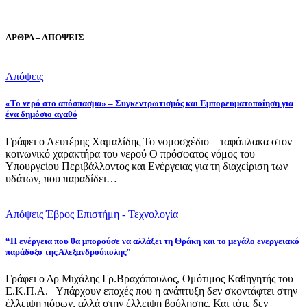
ΑΡΘΡΑ – ΑΠΟΨΕΙΣ
Απόψεις
«Το νερό στο απόσπασμα» – Συγκεντρωτισμός και Εμπορευματοποίηση για
ένα δημόσιο αγαθό
Γράφει ο Λευτέρης Χαμαλίδης Το νομοσχέδιο – ταφόπλακα στον
κοινωνικό χαρακτήρα του νερού Ο πρόσφατος νόμος του
Υπουργείου Περιβάλλοντος και Ενέργειας για τη διαχείριση των
υδάτων, που παραδίδει…
Απόψεις
Έβρος
Επιστήμη - Τεχνολογία
“Η ενέργεια που θα μπορούσε να αλλάξει τη Θράκη και το μεγάλο ενεργειακό
παράδοξο της Αλεξανδρούπολης”
Γράφει ο Δρ Μιχάλης Γρ.Βραχόπουλος, Ομότιμος Καθηγητής του
Ε.Κ.Π.Α. Υπάρχουν εποχές που η ανάπτυξη δεν σκοντάφτει στην
έλλειψη πόρων, αλλά στην έλλειψη βούλησης. Και τότε δεν