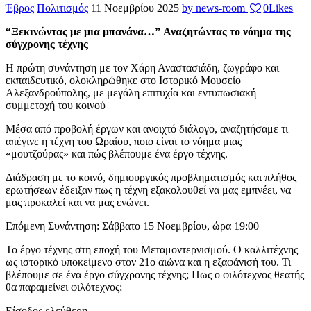
Έβρος
Πολιτισμός
11 Νοεμβρίου 2025
by news-room
0
Likes
“Ξεκινώντας με μια μπανάνα…”
Αναζητώντας το νόημα της
σύγχρονης τέχνης
Η πρώτη συνάντηση με τον Χάρη Αναστασιάδη, ζωγράφο και
εκπαιδευτικό, ολοκληρώθηκε στο Ιστορικό Μουσείο
Αλεξανδρούπολης, με μεγάλη επιτυχία και εντυπωσιακή
συμμετοχή του κοινού
Μέσα από προβολή έργων και ανοιχτό διάλογο, αναζητήσαμε τι
απέγινε η τέχνη του Ωραίου, ποιο είναι το νόημα μιας
«μουτζούρας» και πώς βλέπουμε ένα έργο τέχνης.
Διάδραση με το κοινό, δημιουργικός προβληματισμός και πλήθος
ερωτήσεων έδειξαν πως η τέχνη εξακολουθεί να μας εμπνέει, να
μας προκαλεί και να μας ενώνει.
Επόμενη Συνάντηση: Σάββατο 15 Νοεμβρίου, ώρα 19:00
Το έργο τέχνης στη εποχή του Μεταμοντερνισμού. Ο καλλιτέχνης
ως ιστορικό υποκείμενο στον 21ο αιώνα και η εξαφάνισή του. Τι
βλέπουμε σε ένα έργο σύγχρονης τέχνης; Πως ο φιλότεχνος θεατής
θα παραμείνει φιλότεχνος;
Είσοδος ελεύθερη