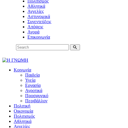
Πολιτισμός
Αθλητικά
Αγγελίες
Αστυνομικά
Συνεντεύξεις
Απόψεις
Αγορά
Επικοινωνία
Κοινωνία
Παιδεία
Υγεία
Εργασία
Αγροτικά
Προσφυγικό
Περιβάλλον
Πολιτική
Οικονομία
Πολιτισμός
Αθλητικά
Αγγελίες