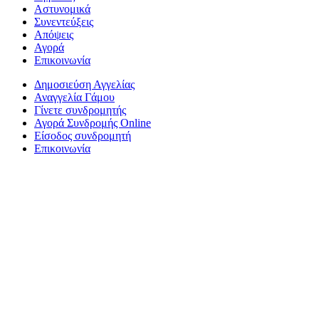
Αστυνομικά
Συνεντεύξεις
Απόψεις
Αγορά
Επικοινωνία
Δημοσιεύση Αγγελίας
Αναγγελία Γάμου
Γίνετε συνδρομητής
Αγορά Συνδρομής Online
Είσοδος συνδρομητή
Επικοινωνία