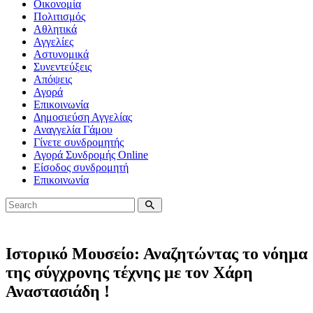
Οικονομία
Πολιτισμός
Αθλητικά
Αγγελίες
Αστυνομικά
Συνεντεύξεις
Απόψεις
Αγορά
Επικοινωνία
Δημοσιεύση Αγγελίας
Αναγγελία Γάμου
Γίνετε συνδρομητής
Αγορά Συνδρομής Online
Είσοδος συνδρομητή
Επικοινωνία
Ιστορικό Μουσείο: Αναζητώντας το νόημα
της σύγχρονης τέχνης με τον Χάρη
Αναστασιάδη !