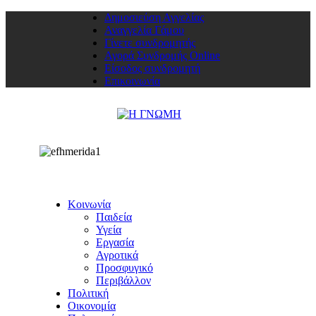
Δημοσιεύση Αγγελίας
Αναγγελία Γάμου
Γίνετε συνδρομητής
Αγορά Συνδρομής Online
Είσοδος συνδρομητή
Επικοινωνία
Κοινωνία
Παιδεία
Υγεία
Εργασία
Αγροτικά
Προσφυγικό
Περιβάλλον
Πολιτική
Οικονομία