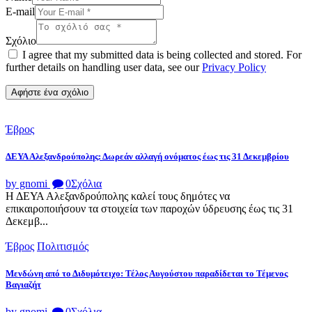
E-mail
Σχόλιο
I agree that my submitted data is being collected and stored. For
further details on handling user data, see our
Privacy Policy
Έβρος
ΔΕΥΑ Αλεξανδρούπολης: Δωρεάν αλλαγή ονόματος έως τις 31 Δεκεμβρίου
by gnomi
0
Σχόλια
Η ΔΕΥΑ Αλεξανδρούπολης καλεί τους δημότες να
επικαιροποιήσουν τα στοιχεία των παροχών ύδρευσης έως τις 31
Δεκεμβ...
Έβρος
Πολιτισμός
Μενδώνη από το Διδυμότειχο: Τέλος Αυγούστου παραδίδεται το Τέμενος
Βαγιαζήτ
by gnomi
0
Σχόλια