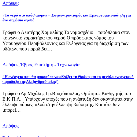
Απόψεις
«Το νερό στο απόσπασμα» – Συγκεντρωτισμός και Εμπορευματοποίηση για
ένα δημόσιο αγαθό
Γράφει ο Λευτέρης Χαμαλίδης Το νομοσχέδιο – ταφόπλακα στον
κοινωνικό χαρακτήρα του νερού Ο πρόσφατος νόμος του
Υπουργείου Περιβάλλοντος και Ενέργειας για τη διαχείριση των
υδάτων, που παραδίδει…
Απόψεις
Έβρος
Επιστήμη - Τεχνολογία
“Η ενέργεια που θα μπορούσε να αλλάξει τη Θράκη και το μεγάλο ενεργειακό
παράδοξο της Αλεξανδρούπολης”
Γράφει ο Δρ Μιχάλης Γρ.Βραχόπουλος, Ομότιμος Καθηγητής του
Ε.Κ.Π.Α. Υπάρχουν εποχές που η ανάπτυξη δεν σκοντάφτει στην
έλλειψη πόρων, αλλά στην έλλειψη βούλησης. Και τότε δεν
μπορεί…
Απόψεις