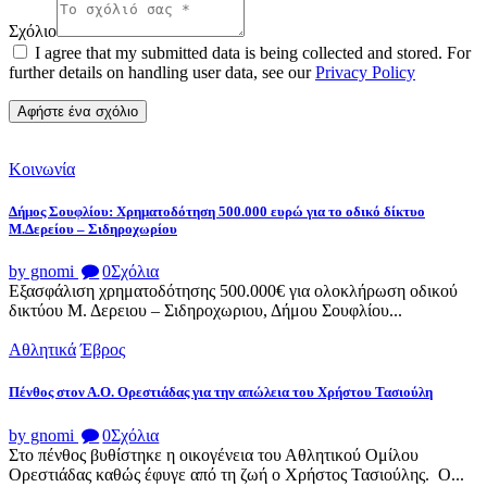
Σχόλιο
I agree that my submitted data is being collected and stored. For
further details on handling user data, see our
Privacy Policy
Κοινωνία
Δήμος Σουφλίου: Χρηματοδότηση 500.000 ευρώ για το οδικό δίκτυο
Μ.Δερείου – Σιδηροχωρίου
by gnomi
0
Σχόλια
Εξασφάλιση χρηματοδότησης 500.000€ για ολοκλήρωση οδικού
δικτύου Μ. Δερειου – Σιδηροχωριου, Δήμου Σουφλίου...
Αθλητικά
Έβρος
Πένθος στον Α.Ο. Ορεστιάδας για την απώλεια του Χρήστου Τασιούλη
by gnomi
0
Σχόλια
Στο πένθος βυθίστηκε η οικογένεια του Αθλητικού Ομίλου
Ορεστιάδας καθώς έφυγε από τη ζωή ο Χρήστος Τασιούλης. Ο...