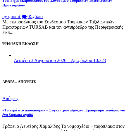
Τοψίδη με εκπροσώπους του Συνδέσμου Τουρκικών Ταξιδιωτικών
Πρακτορείων
by gnomi
0
Σχόλια
Με εκπροσώπους του Συνδέσμου Τουρκικών Ταξιδιωτικών
Πρακτορείων TÜRSAB και τον αντιπρόεδρο της Περιφερειακής
Εκπ...
ΨΗΦΙΑΚΗ ΕΚΔΟΣΗ
Δευτέρα 3 Αυγούστου 2026 – Αρ.φύλλου 10.323
ΑΡΘΡΑ – ΑΠΟΨΕΙΣ
Απόψεις
«Το νερό στο απόσπασμα» – Συγκεντρωτισμός και Εμπορευματοποίηση για
ένα δημόσιο αγαθό
Γράφει ο Λευτέρης Χαμαλίδης Το νομοσχέδιο – ταφόπλακα στον