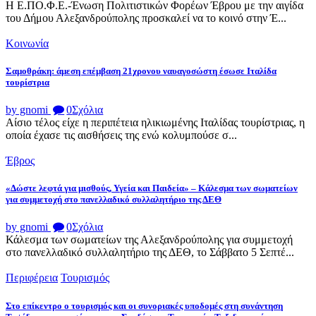
Η Ε.ΠΟ.Φ.Ε.-Ένωση Πολιτιστικών Φορέων Έβρου με την αιγίδα
του Δήμου Αλεξανδρούπολης προσκαλεί να το κοινό στην Έ...
Κοινωνία
Σαμοθράκη: άμεση επέμβαση 21χρονου ναυαγοσώστη έσωσε Ιταλίδα
τουρίστρια
by gnomi
0
Σχόλια
Αίσιο τέλος είχε η περιπέτεια ηλικιωμένης Ιταλίδας τουρίστριας, η
οποία έχασε τις αισθήσεις της ενώ κολυμπούσε σ...
Έβρος
«Δώστε λεφτά για μισθούς, Υγεία και Παιδεία» – Κάλεσμα των σωματείων
για συμμετοχή στο πανελλαδικό συλλαλητήριο της ΔΕΘ
by gnomi
0
Σχόλια
Κάλεσμα των σωματείων της Αλεξανδρούπολης για συμμετοχή
στο πανελλαδικό συλλαλητήριο της ΔΕΘ, το Σάββατο 5 Σεπτέ...
Περιφέρεια
Τουρισμός
Στο επίκεντρο ο τουρισμός και οι συνοριακές υποδομές στη συνάντηση