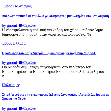
Έβρος
Πολιτισμός
Ακύρωση τοπικού φεστιβάλ λόγω αύξησης του μισθωτηρίου στο Αλτιναλμάζη
by gnomi
0
Σχόλια
Η νέα τιμολογιακή πολιτική για χρήση του χώρου από τον Δήμο
δημιουργεί ήδη προβλήματα γκρίνιες και ακυρώσεις. Φε...
Έβρος
Ελλάδα
Πρόσκληση του Επιμελητηρίου Έβρου για συμμετοχή στην 90η ΔΕΘ
by gnomi
0
Σχόλια
Για δωρεάν συμμετοχή επιχειρήσεων στο περίπτερο του
Επιμελητηρίου Το Επιμελητήριο Έβρου προσκαλεί τα μέλη του
ν...
Πολιτισμός
Στις 9 Αυγούστου τα εγκαίνια της έκθεσης ζωγραφικής «Αστικές Διαδρομές με
Χρώμα και Νερό»
by gnomi
0
Σχόλια