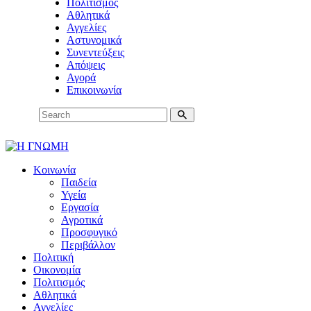
Πολιτισμός
Αθλητικά
Αγγελίες
Αστυνομικά
Συνεντεύξεις
Απόψεις
Αγορά
Επικοινωνία
Κοινωνία
Παιδεία
Υγεία
Εργασία
Αγροτικά
Προσφυγικό
Περιβάλλον
Πολιτική
Οικονομία
Πολιτισμός
Αθλητικά
Αγγελίες