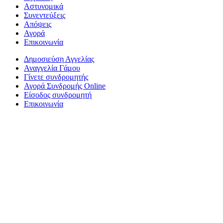
Αστυνομικά
Συνεντεύξεις
Απόψεις
Αγορά
Επικοινωνία
Δημοσιεύση Αγγελίας
Αναγγελία Γάμου
Γίνετε συνδρομητής
Αγορά Συνδρομής Online
Είσοδος συνδρομητή
Επικοινωνία