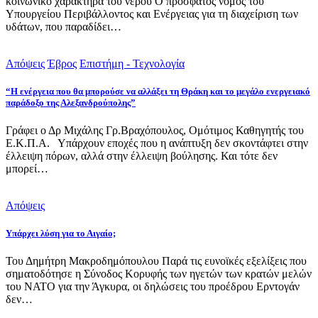
κοινωνικό χαρακτήρα του νερού Ο πρόσφατος νόμος του
Υπουργείου Περιβάλλοντος και Ενέργειας για τη διαχείριση των
υδάτων, που παραδίδει…
Απόψεις
Έβρος
Επιστήμη - Τεχνολογία
“Η ενέργεια που θα μπορούσε να αλλάξει τη Θράκη και το μεγάλο ενεργειακό
παράδοξο της Αλεξανδρούπολης”
Γράφει ο Δρ Μιχάλης Γρ.Βραχόπουλος, Ομότιμος Καθηγητής του
Ε.Κ.Π.Α. Υπάρχουν εποχές που η ανάπτυξη δεν σκοντάφτει στην
έλλειψη πόρων, αλλά στην έλλειψη βούλησης. Και τότε δεν
μπορεί…
Απόψεις
Υπάρχει λύση για το Αιγαίο;
Του Δημήτρη Μακροδημόπουλου Παρά τις ευνοϊκές εξελίξεις που
σηματοδότησε η Σύνοδος Κορυφής των ηγετών των κρατών μελών
του ΝΑΤΟ για την Άγκυρα, οι δηλώσεις του προέδρου Ερντογάν
δεν…