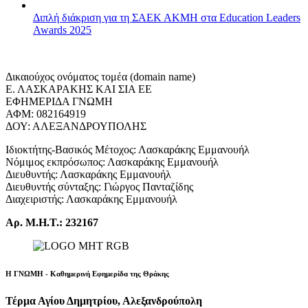
Διπλή διάκριση για τη ΣΑΕΚ ΑΚΜΗ στα Education Leaders
Awards 2025
Δικαιούχος ονόματος τομέα (domain name)
Ε. ΛΑΣΚΑΡΑΚΗΣ ΚΑΙ ΣΙΑ ΕΕ
ΕΦΗΜΕΡΙΔΑ ΓΝΩΜΗ
ΑΦΜ: 082164919
ΔΟΥ: ΑΛΕΞΑΝΔΡΟΥΠΟΛΗΣ
Ιδιοκτήτης-Βασικός Μέτοχος: Λασκαράκης Εμμανουήλ
Νόμιμος εκπρόσωπος: Λασκαράκης Εμμανουήλ
Διευθυντής: Λασκαράκης Εμμανουήλ
Διευθυντής σύνταξης: Γιώργος Πανταζίδης
Διαχειριστής: Λασκαράκης Εμμανουήλ
Αρ. Μ.Η.Τ.: 232167
Η ΓΝΩΜΗ - Καθημερινή Εφημερίδα της Θράκης
Τέρμα Αγίου Δημητρίου, Αλεξανδρούπολη