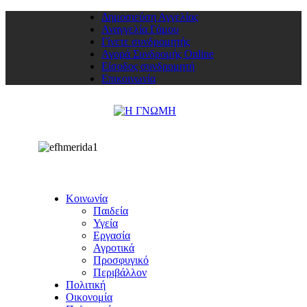
Δημοσιεύση Αγγελίας
Αναγγελία Γάμου
Γίνετε συνδρομητής
Αγορά Συνδρομής Online
Είσοδος συνδρομητή
Επικοινωνία
Κοινωνία
Παιδεία
Υγεία
Εργασία
Αγροτικά
Προσφυγικό
Περιβάλλον
Πολιτική
Οικονομία