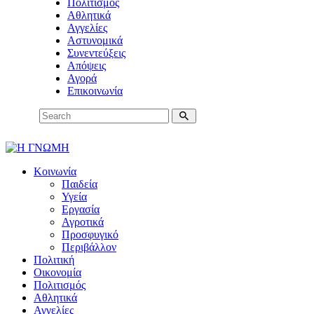
Πολιτισμός
Αθλητικά
Αγγελίες
Αστυνομικά
Συνεντεύξεις
Απόψεις
Αγορά
Επικοινωνία
Κοινωνία
Παιδεία
Υγεία
Εργασία
Αγροτικά
Προσφυγικό
Περιβάλλον
Πολιτική
Οικονομία
Πολιτισμός
Αθλητικά
Αγγελίες