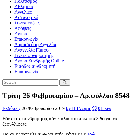
Πολιτισμός
Αθλητικά
Αγγελίες
Αστυνομικά
Συνεντεύξεις
Απόψεις
Αγορά
Επικοινωνία
Δημοσιεύση Αγγελίας
Αναγγελία Γάμου
Γίνετε συνδρομητής
Αγορά Συνδρομής Online
Είσοδος συνδρομητή
Επικοινωνία
Τρίτη 26 Φεβρουαρίου – Αρ.φύλλου 8548
Εκδόσεις
26 Φεβρουαρίου 2019
by Η Γνωμη
0
Likes
Εάν είστε συνδρομητής κάντε κλικ στο πρωτοσέλιδο για να
ξεφυλλίσετε.
Για να εγγραφείτε συνδρομητής, κάντε κλικ
εδώ