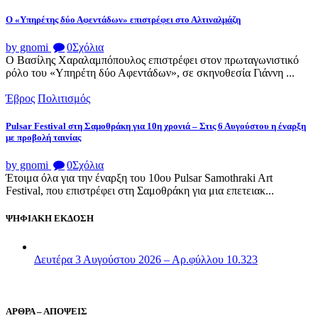
Ο «Υπηρέτης δύο Αφεντάδων» επιστρέφει στο Αλτιναλμάζη
by gnomi
0
Σχόλια
Ο Βασίλης Χαραλαμπόπουλος επιστρέφει στον πρωταγωνιστικό
ρόλο του «Υπηρέτη δύο Αφεντάδων», σε σκηνοθεσία Γιάννη ...
Έβρος
Πολιτισμός
Pulsar Festival στη Σαμοθράκη για 10η χρονιά – Στις 6 Αυγούστου η έναρξη
με προβολή ταινίας
by gnomi
0
Σχόλια
Έτοιμα όλα για την έναρξη του 10ου Pulsar Samothraki Art
Festival, που επιστρέφει στη Σαμοθράκη για μια επετειακ...
ΨΗΦΙΑΚΗ ΕΚΔΟΣΗ
Δευτέρα 3 Αυγούστου 2026 – Αρ.φύλλου 10.323
ΑΡΘΡΑ – ΑΠΟΨΕΙΣ