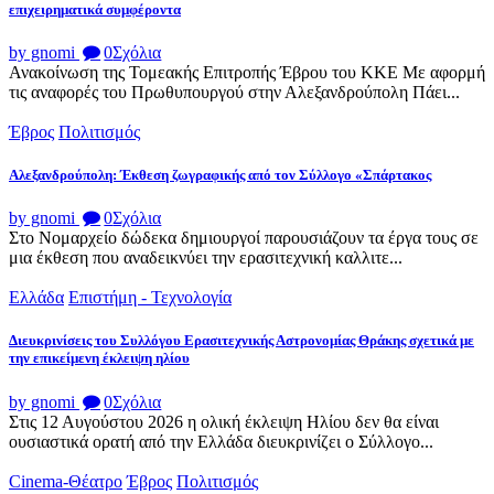
επιχειρηματικά συμφέροντα
by gnomi
0
Σχόλια
Ανακοίνωση της Τομεακής Επιτροπής Έβρου του ΚΚΕ Με αφορμή
τις αναφορές του Πρωθυπουργού στην Αλεξανδρούπολη Πάει...
Έβρος
Πολιτισμός
Αλεξανδρούπολη: Έκθεση ζωγραφικής από τον Σύλλογο «Σπάρτακος
by gnomi
0
Σχόλια
Στο Νομαρχείο δώδεκα δημιουργοί παρουσιάζουν τα έργα τους σε
μια έκθεση που αναδεικνύει την ερασιτεχνική καλλιτε...
Ελλάδα
Επιστήμη - Τεχνολογία
Διευκρινίσεις του Συλλόγου Ερασιτεχνικής Αστρονομίας Θράκης σχετικά με
την επικείμενη έκλειψη ηλίου
by gnomi
0
Σχόλια
Στις 12 Αυγούστου 2026 η ολική έκλειψη Ηλίου δεν θα είναι
ουσιαστικά ορατή από την Ελλάδα διευκρινίζει ο Σύλλογο...
Cinema-Θέατρο
Έβρος
Πολιτισμός