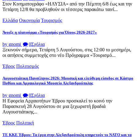
Στον Κινηματογράφο «ΗΛΥΣΙΑ» από την Πέμπτη 6/8 έως και την
Τετάρτη 12/8 θα προβληθούν οι τέσσερις παρακάτω ταινί...
Ελλάδα
Οικονομία
Τουρισμός
Άνοιξε η πλατφόρμα «Τουρισμός για Όλους 2026-2027»
by gnomi
0
Σχόλια
Ξεκινούν σήμερα, Τετάρτη 5 Αυγούστου, στις 12:00 το μεσημέρι,
οι αιτήσεις συμμετοχής στο νέο Πρόγραμμα «Τουρισμό...
Έβρος
Πολιτισμός
Αυγουστιάτικη Πανσέληνος 2026: Μουσική και ελεύθερη είσοδος σε Κάστρο
Πυθίου και Αρχαιολογικό Μουσείο Αλεξανδρούπολης
by gnomi
0
Σχόλια
Η Εφορεία Αρχαιοτήτων Έβρου προσκαλεί το κοινό την
Παρασκευή 28 Αυγούστου σε μια ξεχωριστή βραδιά
Αυγουστιάτικης...
Έβρος
Πολιτική
ΤΕ ΚΚΕ Έβρου: Τα έργα στην Αλεξανδρούπολη υπηρετούν το ΝΑΤΟ και τα