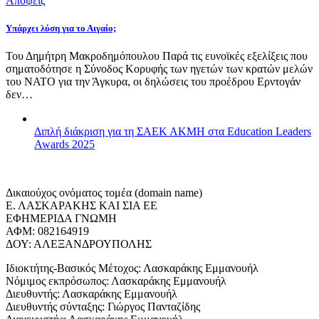
Απόψεις
Υπάρχει λύση για το Αιγαίο;
Του Δημήτρη Μακροδημόπουλου Παρά τις ευνοϊκές εξελίξεις που
σηματοδότησε η Σύνοδος Κορυφής των ηγετών των κρατών μελών
του ΝΑΤΟ για την Άγκυρα, οι δηλώσεις του προέδρου Ερντογάν
δεν…
Διπλή διάκριση για τη ΣΑΕΚ ΑΚΜΗ στα Education Leaders
Awards 2025
Δικαιούχος ονόματος τομέα (domain name)
Ε. ΛΑΣΚΑΡΑΚΗΣ ΚΑΙ ΣΙΑ ΕΕ
ΕΦΗΜΕΡΙΔΑ ΓΝΩΜΗ
ΑΦΜ: 082164919
ΔΟΥ: ΑΛΕΞΑΝΔΡΟΥΠΟΛΗΣ
Ιδιοκτήτης-Βασικός Μέτοχος: Λασκαράκης Εμμανουήλ
Νόμιμος εκπρόσωπος: Λασκαράκης Εμμανουήλ
Διευθυντής: Λασκαράκης Εμμανουήλ
Διευθυντής σύνταξης: Γιώργος Πανταζίδης