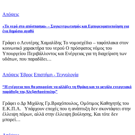
Απόψεις
«Το νερό στο απόσπασμα» – Συγκεντρωτισμός και Εμπορευματοποίηση για
ένα δημόσιο αγαθό
Γράφει ο Λευτέρης Χαμαλίδης Το νομοσχέδιο – ταφόπλακα στον
κοινωνικό χαρακτήρα του νερού Ο πρόσφατος νόμος του
Υπουργείου Περιβάλλοντος και Ενέργειας για τη διαχείριση των
υδάτων, που παραδίδει…
Απόψεις
Έβρος
Επιστήμη - Τεχνολογία
“Η ενέργεια που θα μπορούσε να αλλάξει τη Θράκη και το μεγάλο ενεργειακό
παράδοξο της Αλεξανδρούπολης”
Γράφει ο Δρ Μιχάλης Γρ.Βραχόπουλος, Ομότιμος Καθηγητής του
Ε.Κ.Π.Α. Υπάρχουν εποχές που η ανάπτυξη δεν σκοντάφτει στην
έλλειψη πόρων, αλλά στην έλλειψη βούλησης. Και τότε δεν
μπορεί…