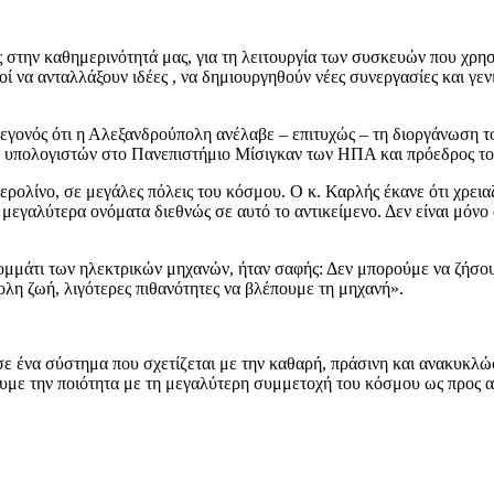
ας στην καθημερινότητά μας, για τη λειτουργία των συσκευών που χρ
κοί να ανταλλάξουν ιδέες , να δημιουργηθούν νέες συνεργασίες και γε
γεγονός ότι η Αλεξανδρούπολη ανέλαβε – επιτυχώς – τη διοργάνωση το
υπολογιστών στο Πανεπιστήμιο Μίσιγκαν των ΗΠΑ και πρόεδρος το
ερολίνο, σε μεγάλες πόλεις του κόσμου. Ο κ. Καρλής έκανε ότι χρεια
 μεγαλύτερα ονόματα διεθνώς σε αυτό το αντικείμενο. Δεν είναι μό
ομμάτι των ηλεκτρικών μηχανών, ήταν σαφής: Δεν μπορούμε να ζήσουμ
ολη ζωή, λιγότερες πιθανότητες να βλέπουμε τη μηχανή».
 σε ένα σύστημα που σχετίζεται με την καθαρή, πράσινη και ανακυκλ
ουμε την ποιότητα με τη μεγαλύτερη συμμετοχή του κόσμου ως προς 