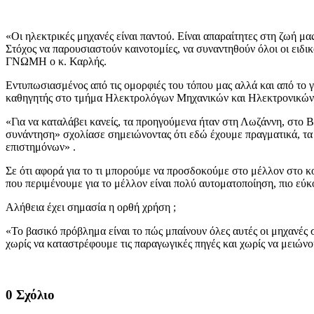
«Οι ηλεκτρικές μηχανές είναι παντού. Είναι απαραίτητες στη ζωή μ
Στόχος να παρουσιαστούν καινοτομίες, να συναντηθούν όλοι οι ειδι
ΓΝΩΜΗ ο κ. Καρλής.
Εντυπωσιασμένος από τις ομορφιές του τόπου μας αλλά και από το 
καθηγητής στο τμήμα Ηλεκτρολόγων Μηχανικών και Ηλεκτρονικών 
«Για να καταλάβει κανείς, τα προηγούμενα ήταν στη Λωζάννη, στο Β
συνάντηση» σχολίασε σημειώνοντας ότι εδώ έχουμε πραγματικά, τα
επιστημόνων» .
Σε ότι αφορά για το τι μπορούμε να προσδοκούμε στο μέλλον στο κ
που περιμένουμε για το μέλλον είναι πολύ αυτοματοποίηση, πιο εύκ
Αλήθεια έχει σημασία η ορθή χρήση ;
«Το βασικό πρόβλημα είναι το πώς μπαίνουν όλες αυτές οι μηχανές
χωρίς να καταστρέφουμε τις παραγωγικές πηγές και χωρίς να μειών
0 Σχόλιο