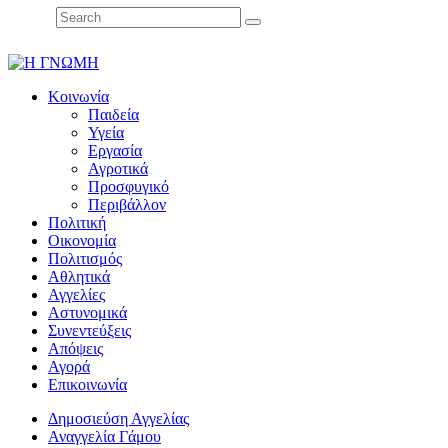
Κοινωνία
Παιδεία
Υγεία
Εργασία
Αγροτικά
Προσφυγικό
Περιβάλλον
Πολιτική
Οικονομία
Πολιτισμός
Αθλητικά
Αγγελίες
Αστυνομικά
Συνεντεύξεις
Απόψεις
Αγορά
Επικοινωνία
Δημοσιεύση Αγγελίας
Αναγγελία Γάμου