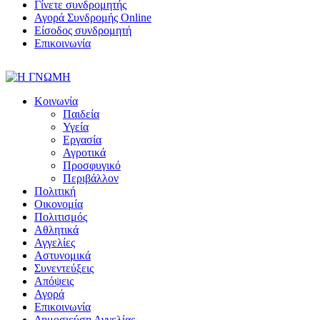
Γίνετε συνδρομητής
Αγορά Συνδρομής Online
Είσοδος συνδρομητή
Επικοινωνία
Κοινωνία
Παιδεία
Υγεία
Εργασία
Αγροτικά
Προσφυγικό
Περιβάλλον
Πολιτική
Οικονομία
Πολιτισμός
Αθλητικά
Αγγελίες
Αστυνομικά
Συνεντεύξεις
Απόψεις
Αγορά
Επικοινωνία
Δημοσιεύση Αγγελίας