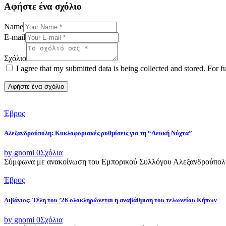
Αφήστε ένα σχόλιο
Name
E-mail
Σχόλιο
I agree that my submitted data is being collected and stored. For f
Έβρος
Αλεξανδρούπολη: Κυκλοφοριακές ρυθμίσεις για τη “Λευκή Νύχτα”
by gnomi
0
Σχόλια
Σύμφωνα με ανακοίνωση του Εμπορικού Συλλόγου Αλεξανδρούπολης,
Έβρος
Λιβάνιος: Τέλη του ’26 ολοκληρώνεται η αναβάθμιση του τελωνείου Κήπων
by gnomi
0
Σχόλια