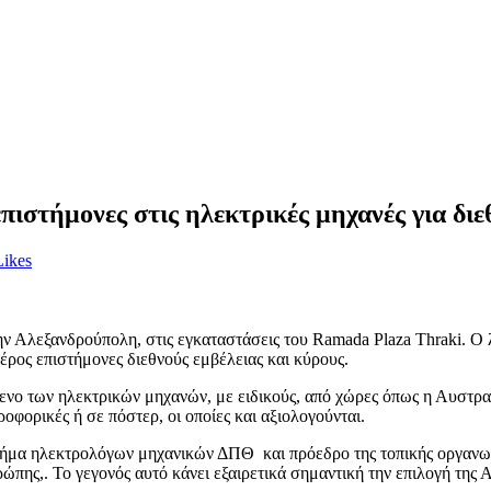
ιστήμονες στις ηλεκτρικές μηχανές για διε
Likes
ν Αλεξανδρούπολη, στις εγκαταστάσεις του Ramada Plaza Thraki. Ο 
ρος επιστήμονες διεθνούς εμβέλειας και κύρους.
ενο των ηλεκτρικών μηχανών, με ειδικούς, από χώρες όπως η Αυστραλί
φορικές ή σε πόστερ, οι οποίες και αξιολογούνται.
α ηλεκτρολόγων μηχανικών ΔΠΘ και πρόεδρο της τοπικής οργανωτική
ρώπης,. Το γεγονός αυτό κάνει εξαιρετικά σημαντική την επιλογή τη