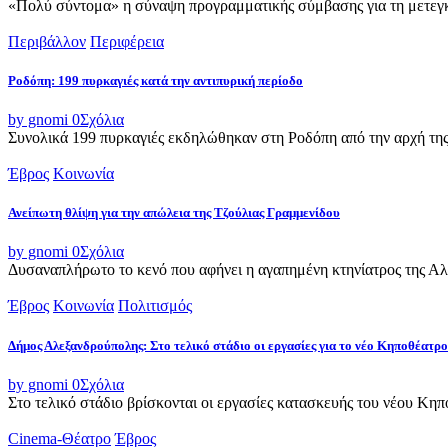
«Πολύ σύντομα» η σύναψη προγραμματικής σύμβασης για τη μετεγκ
Περιβάλλον
Περιφέρεια
Ροδόπη: 199 πυρκαγιές κατά την αντιπυρική περίοδο
by gnomi
0
Σχόλια
Συνολικά 199 πυρκαγιές εκδηλώθηκαν στη Ροδόπη από την αρχή της α
Έβρος
Κοινωνία
Ανείπωτη θλίψη για την απώλεια της Τζούλιας Γραμμενίδου
by gnomi
0
Σχόλια
Δυσαναπλήρωτο το κενό που αφήνει η αγαπημένη κτηνίατρος της Αλεξ
Έβρος
Κοινωνία
Πολιτισμός
Δήμος Αλεξανδρούπολης: Στο τελικό στάδιο οι εργασίες για το νέο Κηποθέατρο
by gnomi
0
Σχόλια
Στο τελικό στάδιο βρίσκονται οι εργασίες κατασκευής του νέου Κ
Cinema-Θέατρο
Έβρος