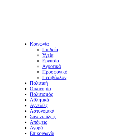
Κοινωνία
Παιδεία
Υγεία
Εργασία
Αγροτικά
Προσφυγικό
Περιβάλλον
Πολιτική
Οικονομία
Πολιτισμός
Αθλητικά
Αγγελίες
Αστυνομικά
Συνεντεύξεις
Απόψεις
Αγορά
Επικοινωνία