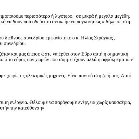
ησιμοποιούμε περισσότερο ή λιγότερο, σε μικρά ή μεγάλα μεγέθη.
νικά να δουν πού οδεύει το αντικείμενο παγκοσμίως.» δήλωσε στη
υ διεθνούς συνεδρίου εμφανίστηκε ο κ. Ηλίας Στράγκας ,
υ συνεδρίου.
ζόταν και μας έπεισε ώστε να έρθει στον Έβρο αυτή η σημαντική
νο από το εύρος των χωρών που συμμετέχουν αλλά η αφρόκρεμα των
ε χωρίς τις ηλεκτρικές μηχανές. Είναι παντού στη ζωή μας. Αυτό
ώσιμη ενέργεια. Θέλουμε να παράγουμε ενέργεια χωρίς καυσαέρια,
αυτήν την κατεύθυνση».