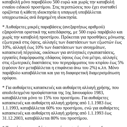
καταβολή μόνο παραβόλου 500 ευρώ και χωρίς την καταβολή
ενιαίου ειδικού προστίμου. Στις περιπτώσεις που έχει συσταθεί
οριζόντια ή κάθετη ιδιοκτησία η υπαγωγή υποβάλλεται
υποχρεωτικώς ανά διηρημένη ιδιοκτησία.
* Αυθαίρετες μικρές παραβάσεις (ανεξαρτήτως αριθμού)
εξαιρούνται οριστικά της κατεδάφισης, με 500 ευρώ παράβολο και
χωρίς την καταβολή προστίμου. Πρόκειται για προσθήκες μόνωσης
εξωτερικά στις όψεις, αλλαγές των διαστάσεων των εξωστών έως
10%, αλλαγή έως 10% των διαστάσεων των ανοιγμάτων,
κατασκευή πέργολας, οικίσκων για αντλητικές εγκαταστάσεις,
εργασίες διαμόρφωσης εδάφους ύψους έως ένα μέτρο, αλλαγές
στις εξωτερικές διαστάσεις του περιγράμματος του κτιρίου έως 5%
(εφόσον δεν μεταβάλλεται η επιφάνεια άνω του 2%) κ.λπ. Μόνο
παράβολο καταβάλλεται και για τη διαφορετική διαμερισμάτωση
ορόφου.
* Για αυθαίρετες κατασκευές και αυθαίρετη αλλαγή χρήσης, που
αποδεδειγμένα προϋφίστανται της 1ης Ιανουαρίου 1983,
καταβάλλεται μόνο το 15% του προστίμου. Για αυθαίρετες
κατασκευές και αυθαίρετη αλλαγή χρήσης από 1.1.1983 έως
1.1.1993, καταβάλλεται 60% του προστίμου, ενώ για αυθαίρετες
κατασκευές και αυθαίρετη αλλαγή χρήσης από 1.1.1993 έως
31.12.2003, καταβάλλεται 80% του προστίμου.