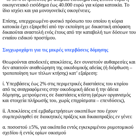
οικογενειακό εισόδημα έως 40.000 ευρώ για κύρια κατοικία. Το
ίδιο ισχύει και για μονογονεϊκές οικογένειες.
Επίσης, υπερχρεωμένο φυσικό πρόσωπο του οποίου η κύρια
κατοικία έχει εξαιρεθεί από την εκποίηση με δικαστική απόφαση
δικαιούται αναστολή ενός έτους από την καταβολή των δόσεων του
ενιαίου ειδικού προστίμου.
Συγχωροχάρτι για τις μικρές υπερβάσεις δόμησης
Θεωρούνται αποδεκτές αποκλίσεις, δεν συνιστούν αυθαιρεσίες και
δεν απαιτούν αναθεώρηση της οικοδομικής αδείας (ή διόρθωση –
τροποποίηση των τίτλων κτήσης) κατ’ εξαίρεση:
ί. Υπερβάσεις έως 2% στις περιμετρικές διαστάσεις του κτιρίου
από τις αναγραφόμενες στην οικοδομική άδεια ή την άδεια
δόμησης, μετρούμενες σε διαστάσεις κτίστη (φέρων οργανισμός
και στοιχεία πλήρωσής του, χωρίς επιχρίσματα – επενδύσεις),
ίί. Αποκλίσεις επί εμβαδμετρήσεων οικοπέδων που έχουν
συμπεριληφθεί σε διοικητικές πράξεις και δικαιοπραξίες εν γένει:
α. ποσοστού ±5%, για οικόπεδα εντός εγκεκριμένου ρυμοτομικού
σχεδίου ή εντός ορίων οικισμού