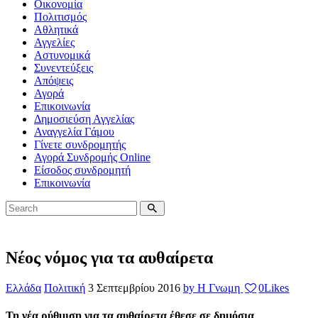
Οικονομία
Πολιτισμός
Αθλητικά
Αγγελίες
Αστυνομικά
Συνεντεύξεις
Απόψεις
Αγορά
Επικοινωνία
Δημοσιεύση Αγγελίας
Αναγγελία Γάμου
Γίνετε συνδρομητής
Αγορά Συνδρομής Online
Είσοδος συνδρομητή
Επικοινωνία
Νέος νόμος για τα αυθαίρετα
Ελλάδα
Πολιτική
3 Σεπτεμβρίου 2016
by Η Γνωμη
0
Likes
Τη νέα ρύθμιση για τα αυθαίρετα έθεσε σε δημόσια