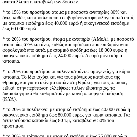
αναστέλλεται η καταβολή των δόσεων.
* το 15% του προστίμου άτομα με ποσοστό αναπηρίας 80% και
άνω, καθώς και πρόσωπα που επιβαρύνονται φορολογικά από αυτά,
με ατομικό εισόδημα έως 40.000 ευρώ ή οικογενειακό εισόδημα
έως 60.000 ευρώ.
* το 20% του προστίμου, άτομα με αναπηρία (ΑΜεΑ), με ποσοστό
αναπηρίας 67% και άνω, καθώς και πρόσωπα που επιβαρύνονται
φορολογικά από αυτά, με ατομικό εισόδημα έως 18.000 ευρώ ή
οικογενειακό εισόδημα έως 24.000 ευρώ. Αφορά μόνο κύρια
κατοικία.
* το 20% του προστίμου οι παλιννοστούντες ομογενείς, για κύρια
κατοικία. Το ίδιο ισχύει και για τους μόνιμους κατοίκους της
Θράκης, και για τα ακίνητα αυτών στη Θράκη, για τους οποίους,
ειδικά, στην περίπτωση ελλείψεως τίτλων ιδιοκτησίας, τα
δικαιολογητικά θα καθοριστούν με κοινή υπουργική απόφαση
(ΚΥΑ).
* το 20% οι πολύτεκνοι με ατομικό εισόδημα έως 40.000 ευρώ ή
οικογενειακό εισόδημα έως 80.000 ευρώ, για κύρια κατοικία. Για
δευτερεύουσα κατοικία έως 80 τ.μ, καταβάλουν 50% του
προστίμου.
* το 30% οι τρίτεκνοι, με ατομικό εισόδημα έως 25.000 ευρώ ή