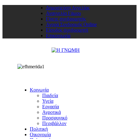
Δημοσιεύση Αγγελίας
Αναγγελία Γάμου
Γίνετε συνδρομητής
Αγορά Συνδρομής Online
Είσοδος συνδρομητή
Επικοινωνία
Κοινωνία
Παιδεία
Υγεία
Εργασία
Αγροτικά
Προσφυγικό
Περιβάλλον
Πολιτική
Οικονομία