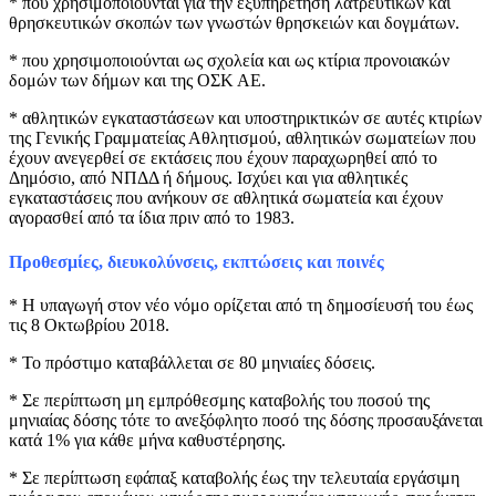
* πoυ χρησιμοποιούνται για την εξυπηρέτηση λατρευτικών και
θρησκευτικών σκοπών των γνωστών θρησκειών και δογμάτων.
* που χρησιμοποιούνται ως σχολεία και ως κτίρια προνοιακών
δομών των δήμων και της ΟΣΚ ΑΕ.
* αθλητικών εγκαταστάσεων και υποστηρικτικών σε αυτές κτιρίων
της Γενικής Γραμματείας Αθλητισμού, αθλητικών σωματείων που
έχουν ανεγερθεί σε εκτάσεις που έχουν παραχωρηθεί από το
Δημόσιο, από ΝΠΔΔ ή δήμους. Ισχύει και για αθλητικές
εγκαταστάσεις που ανήκουν σε αθλητικά σωματεία και έχουν
αγορασθεί από τα ίδια πριν από το 1983.
Προθεσμίες, διευκολύνσεις, εκπτώσεις και ποινές
* Η υπαγωγή στον νέο νόμο ορίζεται από τη δημοσίευσή του έως
τις 8 Οκτωβρίου 2018.
* Το πρόστιμο καταβάλλεται σε 80 μηνιαίες δόσεις.
* Σε περίπτωση μη εμπρόθεσμης καταβολής του ποσού της
μηνιαίας δόσης τότε το ανεξόφλητο ποσό της δόσης προσαυξάνεται
κατά 1% για κάθε μήνα καθυστέρησης.
* Σε περίπτωση εφάπαξ καταβολής έως την τελευταία εργάσιμη