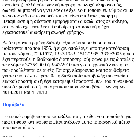
ενοικίαση), αλλά ούτε γονική παροχή, αποδοχή κληρονομιάς,
δωρεά θα μπορεί να γίνει εάν δεν έχει νομιμοποιηθεί. Σύμφωνα με
το νομοσχέδιο «απαγορεύεται και είναι απολύτως άκυρη η
μεταβίβαση ή η σύσταση εμπράγματου δικαιώματος σε ακίνητο,
στο οποίο έχει εκτελεστεί αυθαίρετη κατασκευή ή έχει
εγκατασταθεί αυθαίρετη αλλαγή χρήσης».
Από τη συγκεκριμένη διάταξη εξαιρούνται αυθαίρετα που
υφίστανται προ του 1955, ή είχαν απαλλαγεί από την κατεδάφιση
με τους νόμους 720/1977, 1337/1983, 1512/1985, 3399/2005 ή που
έχει περατωθεί η διαδικασία διατήρησης, σύμφωνα με τις διατάξεις
των νόμων 3775/2009 ή 3843/2010 και για το χρονικό διάστημα
που προβλέπεται σε αυτές, Επίσης, εξαιρούνται και τα αυθαίρετα
για τα οποία έχει περατωθεί η διαδικασία καταβολής του ενιαίου
ειδικού προστίμου ή έχει καταβληθεί ποσοστό 30% του συνολικού
ποσού προστίμου ή του σχετικού παραβόλου βάσει των νόμων
4014/2011 και 4178/13.
Παράβολα
Το ειδικό παράβολο που καταβάλλεται για κάθε νομιμοποίηση για
πρώτη φορά κατηγοριοποιείται ανάλογα με τα τετραγωνικά μέτρα
του αυθαιρέτου: