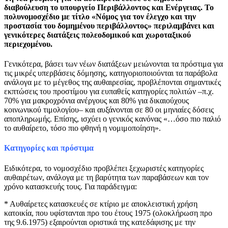
διαβούλευση το υπουργείο Περιβάλλοντος και Ενέργειας. Το
πολυνομοσχέδιο με τίτλο «Νόμος για τον έλεγχο και την
προστασία του δομημένου περιβάλλοντος» περιλαμβάνει και
γενικότερες διατάξεις πολεοδομικού και χωροταξικού
περιεχομένου.
Γενικότερα, βάσει των νέων διατάξεων μειώνονται τα πρόστιμα για
τις μικρές υπερβάσεις δόμησης, κατηγοριοποιούνται τα παράβολα
ανάλογα με το μέγεθος της αυθαιρεσίας, προβλέπονται σημαντικές
εκπτώσεις του προστίμου για ευπαθείς κατηγορίες πολιτών –π.χ.
70% για μακροχρόνια ανέργους και 80% για δικαιούχους
κοινωνικού τιμολογίου– και αυξάνονται σε 80 οι μηνιαίες δόσεις
αποπληρωμής. Επίσης, ισχύει ο γενικός κανόνας «…όσο πιο παλιό
το αυθαίρετο, τόσο πιο φθηνή η νομιμοποίηση».
Κατηγορίες και πρόστιμα
Ειδικότερα, το νομοσχέδιο προβλέπει ξεχωριστές κατηγορίες
αυθαιρέτων, ανάλογα με τη βαρύτητα των παραβάσεων και τον
χρόνο κατασκευής τους. Για παράδειγμα:
* Αυθαίρετες κατασκευές σε κτίριο με αποκλειστική χρήση
κατοικία, που υφίστανται προ του έτους 1975 (ολοκλήρωση προ
της 9.6.1975) εξαιρούνται οριστικά της κατεδάφισης με την