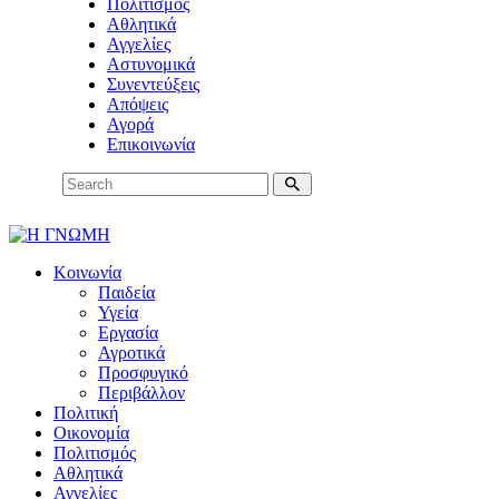
Πολιτισμός
Αθλητικά
Αγγελίες
Αστυνομικά
Συνεντεύξεις
Απόψεις
Αγορά
Επικοινωνία
Κοινωνία
Παιδεία
Υγεία
Εργασία
Αγροτικά
Προσφυγικό
Περιβάλλον
Πολιτική
Οικονομία
Πολιτισμός
Αθλητικά
Αγγελίες