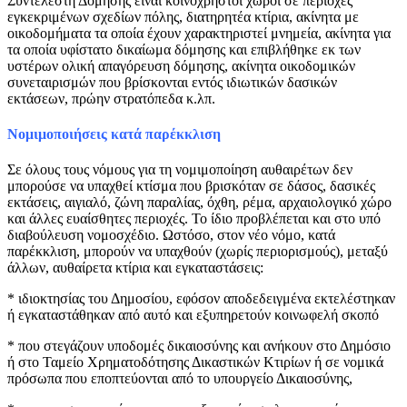
Συντελεστή Δόμησης είναι κοινόχρηστοι χώροι σε περιοχές
εγκεκριμένων σχεδίων πόλης, διατηρητέα κτίρια, ακίνητα με
οικοδομήματα τα οποία έχουν χαρακτηριστεί μνημεία, ακίνητα για
τα οποία υφίστατο δικαίωμα δόμησης και επιβλήθηκε εκ των
υστέρων ολική απαγόρευση δόμησης, ακίνητα οικοδομικών
συνεταιρισμών που βρίσκονται εντός ιδιωτικών δασικών
εκτάσεων, πρώην στρατόπεδα κ.λπ.
Νομιμοποιήσεις κατά παρέκκλιση
Σε όλους τους νόμους για τη νομιμοποίηση αυθαιρέτων δεν
μπορούσε να υπαχθεί κτίσμα που βρισκόταν σε δάσος, δασικές
εκτάσεις, αιγιαλό, ζώνη παραλίας, όχθη, ρέμα, αρχαιολογικό χώρο
και άλλες ευαίσθητες περιοχές. Το ίδιο προβλέπεται και στο υπό
διαβούλευση νομοσχέδιο. Ωστόσο, στον νέο νόμο, κατά
παρέκκλιση, μπορούν να υπαχθούν (χωρίς περιορισμούς), μεταξύ
άλλων, αυθαίρετα κτίρια και εγκαταστάσεις:
* ιδιοκτησίας του Δημοσίου, εφόσον αποδεδειγμένα εκτελέστηκαν
ή εγκαταστάθηκαν από αυτό και εξυπηρετούν κοινωφελή σκοπό
* που στεγάζουν υποδομές δικαιοσύνης και ανήκουν στο Δημόσιο
ή στο Ταμείο Χρηματοδότησης Δικαστικών Κτιρίων ή σε νομικά
πρόσωπα που εποπτεύονται από το υπουργείο Δικαιοσύνης,