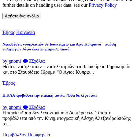
further details on handling user data, see our
Privacy Policy
Έβρος
Κοινωνία
Νέες θέσεις νοσηλευτών σε Ιωακείμειο και Άγιο Κυπριανό – παύση
εισαγωγών λόγω έλλειψης προσωπικού
by gnomi
0
Σχόλια
Θέσεις νοσηλευτών – νοσηλευτριών στο Ιωακείμειο Γηροκομείο
και στο Σταυρίδειο Ίδρυμα “Ο Άγιος Κυπρια...
Έβρος
Η ΚΛΑ προβάλλει την ιταλική ταινία «Όσα δε λέγονται»
by gnomi
0
Σχόλια
Η ταινία «Όσα δεν λέγονται» από Δευτέρα έως Τέταρτη
προβάλλεται από την Κινηματογραφική Λέσχη Αλεξανδρούπολης
στ...
Περιβάλλον
Περιφέρεια