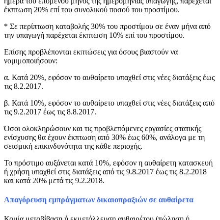
ημέρα του επομένου μηνός της ημερομηνίας υπαγωγής, παρέχεται
έκπτωση 20% επί του συνολικού ποσού του προστίμου.
* Σε περίπτωση καταβολής 30% του προστίμου σε έναν μήνα από
την υπαγωγή παρέχεται έκπτωση 10% επί του προστίμου.
Επίσης προβλέπονται εκπτώσεις για όσους βιαστούν να
νομιμοποιήσουν:
α. Κατά 20%, εφόσον το αυθαίρετο υπαχθεί στις νέες διατάξεις έως
τις 8.2.2017.
β. Κατά 10%, εφόσον το αυθαίρετο υπαχθεί στις νέες διατάξεις από
τις 9.2.2017 έως τις 8.8.2017.
Όσοι ολοκληρώσουν και τις προβλεπόμενες εργασίες στατικής
ενίσχυσης θα έχουν έκπτωση από 30% έως 60%, ανάλογα με τη
σεισμική επικινδυνότητα της κάθε περιοχής.
Το πρόστιμο αυξάνεται κατά 10%, εφόσον η αυθαίρετη κατασκευή
ή χρήση υπαχθεί στις διατάξεις από τις 9.8.2017 έως τις 8.2.2018
και κατά 20% μετά τις 9.2.2018.
Απαγόρευση εμπράγματων δικαιοπραξιών σε αυθαίρετα
Καμία μεταβίβαση ή εκμετάλλευση αυθαιρέτου (πώληση ή