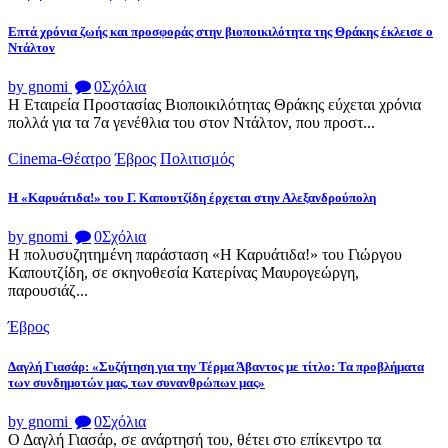
Επτά χρόνια ζωής και προσφοράς στην βιοποικιλότητα της Θράκης έκλεισε ο
Ντάλτον
by gnomi
0
Σχόλια
Η Εταιρεία Προστασίας Βιοποικιλότητας Θράκης εύχεται χρόνια
πολλά για τα 7α γενέθλια του στον Ντάλτον, που προστ...
Cinema-Θέατρο
Έβρος
Πολιτισμός
Η «Καρυάτιδα!» του Γ. Καπουτζίδη έρχεται στην Αλεξανδρούπολη
by gnomi
0
Σχόλια
Η πολυσυζητημένη παράσταση «Η Καρυάτιδα!» του Γιώργου
Καπουτζίδη, σε σκηνοθεσία Κατερίνας Μαυρογεώργη,
παρουσιάζ...
Έβρος
Δαγλή Γιασάρ: «Συζήτηση για την Τέρμα Άβαντος με τίτλο: Τα προβλήματα
των συνδημοτών μας, των συνανθρώπων μας»
by gnomi
0
Σχόλια
Ο Δαγλή Γιασάρ, σε ανάρτησή του, θέτει στο επίκεντρο τα