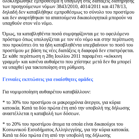
ολοκληρώθηκε εμπρόθεσμα η υπαγωγή στις διατάξεις διατήρησης
των προηγούμενων νόμων 3843/2010, 4014/2011 και 4178/13,
δηλαδή δεν καταβλήθηκε εμπροθέσμως το σύνολο του προστίμου
και δεν αναρτήθηκαν τα απαιτούμενα δικαιολογητικά μπορούν να
υπαχθούν στον νέο νόμο.
Όμως, τα καταβληθέντα ποσά συμψηφίζονται με το οφειλόμενο
πρόστιμο όπως υπολογίζεται με τον νέο νόμο και στην περίπτωση
που προκύπτει ότι τα ήδη καταβληθέντα υπερβαίνουν το ποσό του
προστίμου με βάση τις νέες διατάξεις η διαφορά δεν επιστρέφεται.
Σε κάθε περίπτωση η 28η Ιουλίου 2011 παραμένει «κόκκινη
γραμμή» και κανένα αυθαίρετο που χτίστηκε μετά δεν θα μπορεί
να υπαχθεί για τακτοποίηση στη ρύθμιση.
Γενναίες εκπτώσεις για ευαίσθητες ομάδες
Για νομιμοποίηση αυθαιρέτου καταβάλλουν:
* το 30% του προστίμου οι μακροχρόνια άνεργοι, για κύρια
κατοικία. Κατά τα δύο πρώτα έτη από την υποβολή της δήλωσης
αναστέλλεται η καταβολή των δόσεων.
* το 20% του προστίμου άτομα τα οποία είναι δικαιούχοι του
Κοινωνικού Εισοδήματος Αλληλεγγύης, για την κύρια κατοικία.
Κατά τα δύο πρώτα έτη από την υποβολή της δήλωσης