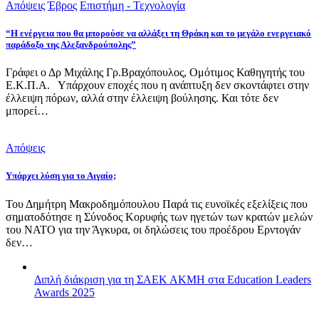
Απόψεις
Έβρος
Επιστήμη - Τεχνολογία
“Η ενέργεια που θα μπορούσε να αλλάξει τη Θράκη και το μεγάλο ενεργειακό
παράδοξο της Αλεξανδρούπολης”
Γράφει ο Δρ Μιχάλης Γρ.Βραχόπουλος, Ομότιμος Καθηγητής του
Ε.Κ.Π.Α. Υπάρχουν εποχές που η ανάπτυξη δεν σκοντάφτει στην
έλλειψη πόρων, αλλά στην έλλειψη βούλησης. Και τότε δεν
μπορεί…
Απόψεις
Υπάρχει λύση για το Αιγαίο;
Του Δημήτρη Μακροδημόπουλου Παρά τις ευνοϊκές εξελίξεις που
σηματοδότησε η Σύνοδος Κορυφής των ηγετών των κρατών μελών
του ΝΑΤΟ για την Άγκυρα, οι δηλώσεις του προέδρου Ερντογάν
δεν…
Διπλή διάκριση για τη ΣΑΕΚ ΑΚΜΗ στα Education Leaders
Awards 2025