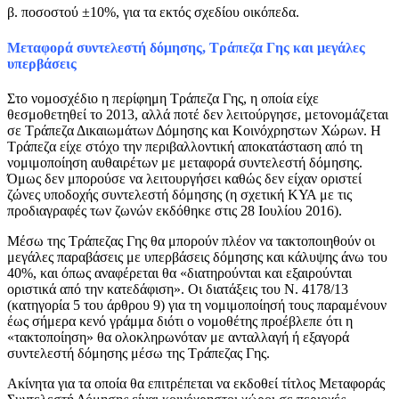
β. ποσοστού ±10%, για τα εκτός σχεδίου οικόπεδα.
Μεταφορά συντελεστή δόμησης, Τράπεζα Γης και μεγάλες
υπερβάσεις
Στο νομοσχέδιο η περίφημη Τράπεζα Γης, η οποία είχε
θεσμοθετηθεί το 2013, αλλά ποτέ δεν λειτούργησε, μετονομάζεται
σε Τράπεζα Δικαιωμάτων Δόμησης και Κοινόχρηστων Χώρων. Η
Τράπεζα είχε στόχο την περιβαλλοντική αποκατάσταση από τη
νομιμοποίηση αυθαιρέτων με μεταφορά συντελεστή δόμησης.
Όμως δεν μπορούσε να λειτουργήσει καθώς δεν είχαν οριστεί
ζώνες υποδοχής συντελεστή δόμησης (η σχετική ΚΥΑ με τις
προδιαγραφές των ζωνών εκδόθηκε στις 28 Ιουλίου 2016).
Μέσω της Τράπεζας Γης θα μπορούν πλέον να τακτοποιηθούν οι
μεγάλες παραβάσεις με υπερβάσεις δόμησης και κάλυψης άνω του
40%, και όπως αναφέρεται θα «διατηρούνται και εξαιρούνται
οριστικά από την κατεδάφιση». Οι διατάξεις του Ν. 4178/13
(κατηγορία 5 του άρθρου 9) για τη νομιμοποίησή τους παραμένουν
έως σήμερα κενό γράμμα διότι ο νομοθέτης προέβλεπε ότι η
«τακτοποίηση» θα ολοκληρωνόταν με ανταλλαγή ή εξαγορά
συντελεστή δόμησης μέσω της Τράπεζας Γης.
Ακίνητα για τα οποία θα επιτρέπεται να εκδοθεί τίτλος Μεταφοράς