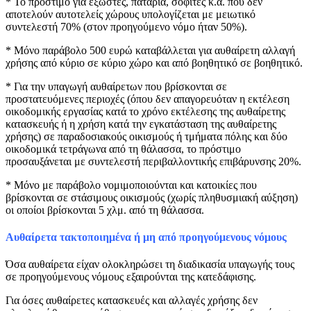
* Το πρόστιμο για εξώστες, πατάρια, σοφίτες κ.ά. που δεν
αποτελούν αυτοτελείς χώρους υπολογίζεται με μειωτικό
συντελεστή 70% (στον προηγούμενο νόμο ήταν 50%).
* Μόνο παράβολο 500 ευρώ καταβάλλεται για αυθαίρετη αλλαγή
χρήσης από κύριο σε κύριο χώρο και από βοηθητικό σε βοηθητικό.
* Για την υπαγωγή αυθαίρετων που βρίσκονται σε
προστατευόμενες περιοχές (όπου δεν απαγορευόταν η εκτέλεση
οικοδομικής εργασίας κατά το χρόνο εκτέλεσης της αυθαίρετης
κατασκευής ή η χρήση κατά την εγκατάσταση της αυθαίρετης
χρήσης) σε παραδοσιακούς οικισμούς ή τμήματα πόλης και δύο
οικοδομικά τετράγωνα από τη θάλασσα, το πρόστιμο
προσαυξάνεται με συντελεστή περιβαλλοντικής επιβάρυνσης 20%.
* Μόνο με παράβολο νομιμοποιούνται και κατοικίες που
βρίσκονται σε στάσιμους οικισμούς (χωρίς πληθυσμιακή αύξηση)
οι οποίοι βρίσκονται 5 χλμ. από τη θάλασσα.
Αυθαίρετα τακτοποιημένα ή μη από προηγούμενους νόμους
Όσα αυθαίρετα είχαν ολοκληρώσει τη διαδικασία υπαγωγής τους
σε προηγούμενους νόμους εξαιρούνται της κατεδάφισης.
Για όσες αυθαίρετες κατασκευές και αλλαγές χρήσης δεν