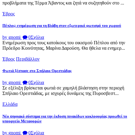
προβλήματα της Τέρμα Άβαντος και ζητά να συζητηθούν στο ...
Έβρος
Πέπλος: ενημέρωση για τη βλάβη στον εξωτερικό φωτισμό του χωριού
by gnomi
0
Σχόλια
Ενημέρωση προς τους κατοίκους του οικισμού Πέπλου από την
Πρόεδρο Κοινότητας, Μαρίνα Δαρούση. Θα ήθελα να ενημερ...
Έβρος
Περιβάλλον
Φωτιά ξέσπασε στο Σπήλαιο Ορεστιάδας
by gnomi
0
Σχόλια
Σε εξέλιξη βρίσκεται φωτιά σε χαμηλή βλάστηση στην περιοχή
Σπήλαιο Ορεστιάδας, με ισχυρές δυνάμεις της Πυροσβεστ...
Ελλάδα
Νέο ψηφιακό σύστημα για την έκδοση πινακίδων κυκλοφορίας προωθεί το
υπουργείο Μεταφορών
by gnomi
0
Σχόλια