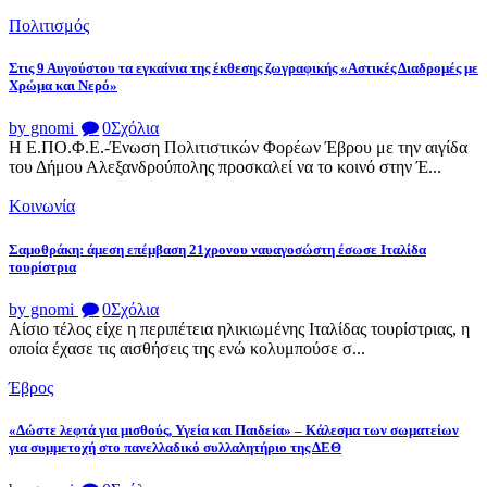
Πολιτισμός
Στις 9 Αυγούστου τα εγκαίνια της έκθεσης ζωγραφικής «Αστικές Διαδρομές με
Χρώμα και Νερό»
by gnomi
0
Σχόλια
Η Ε.ΠΟ.Φ.Ε.-Ένωση Πολιτιστικών Φορέων Έβρου με την αιγίδα
του Δήμου Αλεξανδρούπολης προσκαλεί να το κοινό στην Έ...
Κοινωνία
Σαμοθράκη: άμεση επέμβαση 21χρονου ναυαγοσώστη έσωσε Ιταλίδα
τουρίστρια
by gnomi
0
Σχόλια
Αίσιο τέλος είχε η περιπέτεια ηλικιωμένης Ιταλίδας τουρίστριας, η
οποία έχασε τις αισθήσεις της ενώ κολυμπούσε σ...
Έβρος
«Δώστε λεφτά για μισθούς, Υγεία και Παιδεία» – Κάλεσμα των σωματείων
για συμμετοχή στο πανελλαδικό συλλαλητήριο της ΔΕΘ