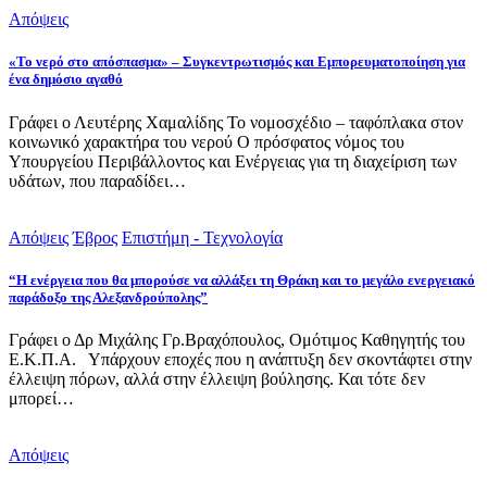
Απόψεις
«Το νερό στο απόσπασμα» – Συγκεντρωτισμός και Εμπορευματοποίηση για
ένα δημόσιο αγαθό
Γράφει ο Λευτέρης Χαμαλίδης Το νομοσχέδιο – ταφόπλακα στον
κοινωνικό χαρακτήρα του νερού Ο πρόσφατος νόμος του
Υπουργείου Περιβάλλοντος και Ενέργειας για τη διαχείριση των
υδάτων, που παραδίδει…
Απόψεις
Έβρος
Επιστήμη - Τεχνολογία
“Η ενέργεια που θα μπορούσε να αλλάξει τη Θράκη και το μεγάλο ενεργειακό
παράδοξο της Αλεξανδρούπολης”
Γράφει ο Δρ Μιχάλης Γρ.Βραχόπουλος, Ομότιμος Καθηγητής του
Ε.Κ.Π.Α. Υπάρχουν εποχές που η ανάπτυξη δεν σκοντάφτει στην
έλλειψη πόρων, αλλά στην έλλειψη βούλησης. Και τότε δεν
μπορεί…
Απόψεις