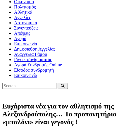
Οικονομία
Πολιτισμός
Αθλητικά
Αγγελίες
Αστυνομικά
Συνεντεύξεις
Απόψεις
Αγορά
Επικοινωνία
Δημοσιεύση Αγγελίας
Αναγγελία Γάμου
Γίνετε συνδρομητής
Αγορά Συνδρομής Online
Είσοδος συνδρομητή
Επικοινωνία
Ευχάριστα νέα για τον αθλητισμό της
Αλεξανδρούπολης… Το προπονητήριο
«μπαλόνι» είναι γεγονός !