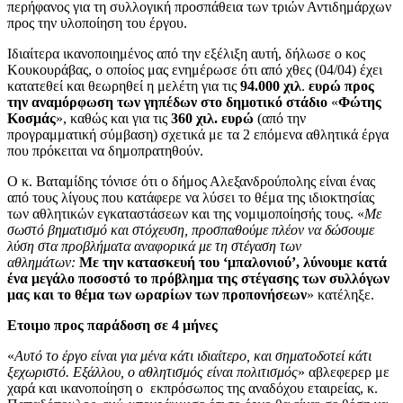
περήφανος για τη συλλογική προσπάθεια των τριών Αντιδημάρχων
προς την υλοποίηση του έργου.
Ιδιαίτερα ικανοποιημένος από την εξέλιξη αυτή, δήλωσε ο κος
Κουκουράβας, ο οποίος μας ενημέρωσε ότι από χθες (04/04) έχει
κατατεθεί και θεωρηθεί η μελέτη για τις
94.000 χιλ
.
ευρώ
προς
την αναμόρφωση των γηπέδων στο δημοτικό στάδιο
«
Φώτης
Κοσμάς
», καθώς και για τις
360 χιλ. ευρώ
(από την
προγραμματική σύμβαση) σχετικά με τα 2 επόμενα αθλητικά έργα
που πρόκειται να δημοπρατηθούν.
Ο κ. Βαταμίδης τόνισε ότι ο δήμος Αλεξανδρούπολης είναι ένας
από τους λίγους που κατάφερε να λύσει το θέμα της ιδιοκτησίας
των αθλητικών εγκαταστάσεων και της νομιμοποίησής τους. «
Με
σωστό βηματισμό και στόχευση, προσπαθούμε πλέον να δώσουμε
λύση στα προβλήματα αναφορικά με τη στέγαση των
αθλημάτων:
Με την κατασκευή του ‘μπαλονιού’, λύνουμε κατά
ένα μεγάλο ποσοστό το πρόβλημα της στέγασης των συλλόγων
μας και το θέμα των ωραρίων των προπονήσεων
» κατέληξε.
Ετοιμο προς παράδοση σε 4 μήνες
«
Αυτό το έργο είναι για μένα κάτι ιδιαίτερο, και σηματοδοτεί κάτι
ξεχωριστό. Εξάλλου, ο αθλητισμός είναι πολιτισμός
» αβλεφερερ με
χαρά και ικανοποίηση ο εκπρόσωπος της αναδόχου εταιρείας, κ.