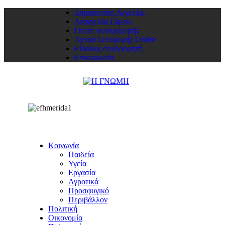
Δημοσιεύση Αγγελίας
Αναγγελία Γάμου
Γίνετε συνδρομητής
Αγορά Συνδρομής Online
Είσοδος συνδρομητή
Επικοινωνία
Κοινωνία
Παιδεία
Υγεία
Εργασία
Αγροτικά
Προσφυγικό
Περιβάλλον
Πολιτική
Οικονομία