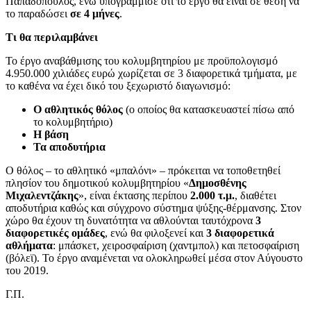
Παπαδόπουλος, ενώ υπογράμμισε ότι το έργο θα είναι σε θέση να
το παραδώσει
σε 4 μήνες
.
Τι θα περιλαμβάνει
Το έργο αναβάθμισης του κολυμβητηρίου με προϋπολογισμό
4.950.000 χιλιάδες ευρώ χωρίζεται σε 3 διαφορετικά τμήματα, με
το καθένα να έχει δικό του ξεχωριστό διαγωνισμό:
Ο αθλητικός θόλος
(ο οποίος θα κατασκευαστεί πίσω από
το κολυμβητήριο)
Η βάση
Τα αποδυτήρια
Ο θόλος – το αθλητικό «μπαλόνι» – πρόκειται να τοποθετηθεί
πλησίον του δημοτικού κολυμβητηρίου «
Δημοσθένης
Μιχαλεντζάκης
», είναι έκτασης περίπου
2.000 τ.μ.
, διαθέτει
αποδυτήρια καθώς και σύγχρονο σύστημα ψύξης-θέρμανσης. Στον
χώρο θα έχουν τη δυνατότητα να αθλούνται ταυτόχρονα
3
διαφορετικές ομάδες
, ενώ θα φιλοξενεί και
3 διαφορετικά
αθλήματα
: μπάσκετ, χειροσφαίριση (χαντμπολ) και πετοσφαίριση
(βόλεϊ). Το έργο αναμένεται να ολοκληρωθεί μέσα στον Αύγουστο
του 2019.
Γ.Π.