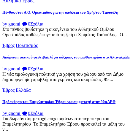
Αθλητικά
Έβρος
Πένθος στον Α.Ο. Ορεστιάδας για την απώλεια του Χρήστου Τασιούλη
by gnomi
0
Σχόλια
Στο πένθος βυθίστηκε η οικογένεια του Αθλητικού Ομίλου
Ορεστιάδας καθώς έφυγε από τη ζωή ο Χρήστος Τασιούλης. Ο...
Έβρος
Πολιτισμός
Ακύρωση τοπικού φεστιβάλ λόγω αύξησης του μισθωτηρίου στο Αλτιναλμάζη
by gnomi
0
Σχόλια
Η νέα τιμολογιακή πολιτική για χρήση του χώρου από τον Δήμο
δημιουργεί ήδη προβλήματα γκρίνιες και ακυρώσεις. Φε...
Έβρος
Ελλάδα
Πρόσκληση του Επιμελητηρίου Έβρου για συμμετοχή στην 90η ΔΕΘ
by gnomi
0
Σχόλια
Για δωρεάν συμμετοχή επιχειρήσεων στο περίπτερο του
Επιμελητηρίου Το Επιμελητήριο Έβρου προσκαλεί τα μέλη του
ν...