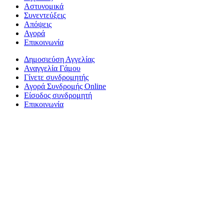
Αστυνομικά
Συνεντεύξεις
Απόψεις
Αγορά
Επικοινωνία
Δημοσιεύση Αγγελίας
Αναγγελία Γάμου
Γίνετε συνδρομητής
Αγορά Συνδρομής Online
Είσοδος συνδρομητή
Επικοινωνία