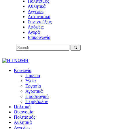
Πολιτισμός
Αθλητικά
Αγγελίες
Αστυνομικά
Συνεντεύξεις
Απόψεις
Αγορά
Επικοινωνία
Κοινωνία
Παιδεία
Υγεία
Εργασία
Αγροτικά
Προσφυγικό
Περιβάλλον
Πολιτική
Οικονομία
Πολιτισμός
Αθλητικά
Αγγελίες