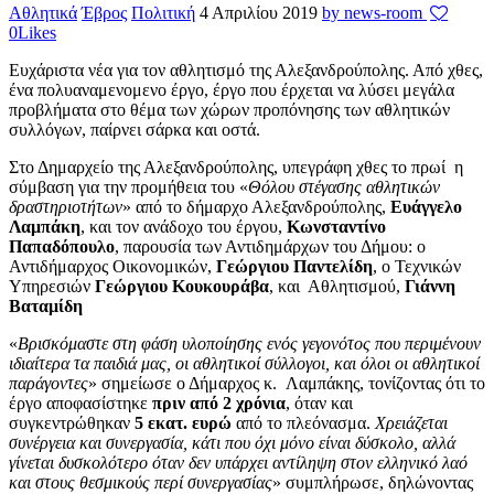
Αθλητικά
Έβρος
Πολιτική
4 Απριλίου 2019
by news-room
0
Likes
Ευχάριστα νέα για τον αθλητισμό της Αλεξανδρούπολης. Από χθες,
ένα πολυαναμενομενο έργο, έργο που έρχεται να λύσει μεγάλα
προβλήματα στο θέμα των χώρων προπόνησης των αθλητικών
συλλόγων, παίρνει σάρκα και οστά.
Στο Δημαρχείο της Αλεξανδρούπολης, υπεγράφη χθες το πρωί η
σύμβαση για την προμήθεια του «
Θόλου στέγασης αθλητικών
δραστηριοτήτων
» από το δήμαρχο Αλεξανδρούπολης,
Ευάγγελο
Λαμπάκη
, και τον ανάδοχο του έργου,
Κωνσταντίνο
Παπαδόπουλο
, παρουσία των Αντιδημάρχων του Δήμου: ο
Αντιδήμαρχος Οικονομικών,
Γεώργιου Παντελίδη
, ο Τεχνικών
Υπηρεσιών
Γεώργιου Κουκουράβα
, και Αθλητισμού,
Γιάννη
Βαταμίδη
«
Βρισκόμαστε στη φάση υλοποίησης ενός γεγονότος που περιμένουν
ιδιαίτερα τα παιδιά μας, οι αθλητικοί σύλλογοι, και όλοι οι αθλητικοί
παράγοντες
» σημείωσε ο Δήμαρχος κ. Λαμπάκης, τονίζοντας ότι το
έργο αποφασίστηκε
πριν από 2 χρόνια
, όταν και
συγκεντρώθηκαν
5 εκατ. ευρώ
από το πλεόνασμα.
Χρειάζεται
συνέργεια και συνεργασία, κάτι που όχι μόνο είναι δύσκολο, αλλά
γίνεται δυσκολότερο όταν δεν υπάρχει αντίληψη στον ελληνικό λαό
και στους θεσμικούς περί συνεργασίας
» συμπλήρωσε, δηλώνοντας