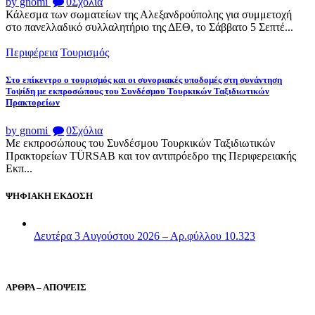
by gnomi
0
Σχόλια
Κάλεσμα των σωματείων της Αλεξανδρούπολης για συμμετοχή
στο πανελλαδικό συλλαλητήριο της ΔΕΘ, το Σάββατο 5 Σεπτέ...
Περιφέρεια
Τουρισμός
Στο επίκεντρο ο τουρισμός και οι συνοριακές υποδομές στη συνάντηση
Τοψίδη με εκπροσώπους του Συνδέσμου Τουρκικών Ταξιδιωτικών
Πρακτορείων
by gnomi
0
Σχόλια
Με εκπροσώπους του Συνδέσμου Τουρκικών Ταξιδιωτικών
Πρακτορείων TÜRSAB και τον αντιπρόεδρο της Περιφερειακής
Εκπ...
ΨΗΦΙΑΚΗ ΕΚΔΟΣΗ
Δευτέρα 3 Αυγούστου 2026 – Αρ.φύλλου 10.323
ΑΡΘΡΑ – ΑΠΟΨΕΙΣ