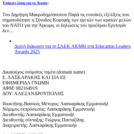
Υπάρχει λύση για το Αιγαίο;
Του Δημήτρη Μακροδημόπουλου Παρά τις ευνοϊκές εξελίξεις που
σηματοδότησε η Σύνοδος Κορυφής των ηγετών των κρατών μελών
του ΝΑΤΟ για την Άγκυρα, οι δηλώσεις του προέδρου Ερντογάν
δεν…
Διπλή διάκριση για τη ΣΑΕΚ ΑΚΜΗ στα Education Leaders
Awards 2025
Δικαιούχος ονόματος τομέα (domain name)
Ε. ΛΑΣΚΑΡΑΚΗΣ ΚΑΙ ΣΙΑ ΕΕ
ΕΦΗΜΕΡΙΔΑ ΓΝΩΜΗ
ΑΦΜ: 082164919
ΔΟΥ: ΑΛΕΞΑΝΔΡΟΥΠΟΛΗΣ
Ιδιοκτήτης-Βασικός Μέτοχος: Λασκαράκης Εμμανουήλ
Νόμιμος εκπρόσωπος: Λασκαράκης Εμμανουήλ
Διευθυντής: Λασκαράκης Εμμανουήλ
Διευθυντής σύνταξης: Γιώργος Πανταζίδης
Διαχειριστής: Λασκαράκης Εμμανουήλ