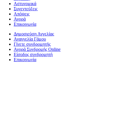
Αστυνομικά
Συνεντεύξεις
Απόψεις
Αγορά
Επικοινωνία
Δημοσιεύση Αγγελίας
Αναγγελία Γάμου
Γίνετε συνδρομητής
Αγορά Συνδρομής Online
Είσοδος συνδρομητή
Επικοινωνία