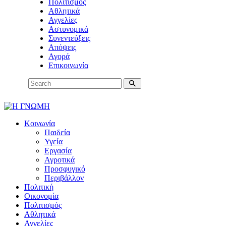
Πολιτισμός
Αθλητικά
Αγγελίες
Αστυνομικά
Συνεντεύξεις
Απόψεις
Αγορά
Επικοινωνία
Κοινωνία
Παιδεία
Υγεία
Εργασία
Αγροτικά
Προσφυγικό
Περιβάλλον
Πολιτική
Οικονομία
Πολιτισμός
Αθλητικά
Αγγελίες