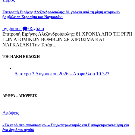
Επιτροπή Ειρήνης Αλεξανδρούπολης: 81 χρόνια από τη ρίψη ατομικών
βομβών σε Χιροσίμα και Ναγκασάκι
by gnomi
0
Σχόλια
Επιτροπή Ειρήνης Αλεξανδρούπολης: 81 ΧΡΟΝΙΑ ΑΠΟ ΤΗ ΡΙΨΗ
ΤΩΝ ΑΤΟΜΙΚΩΝ ΒΟΜΒΩΝ ΣΕ ΧΙΡΟΣΙΜΑ ΚΑΙ
ΝΑΓΚΑΣΑΚΙ Την Τετάρτ...
ΨΗΦΙΑΚΗ ΕΚΔΟΣΗ
Δευτέρα 3 Αυγούστου 2026 – Αρ.φύλλου 10.323
ΑΡΘΡΑ – ΑΠΟΨΕΙΣ
Απόψεις
«Το νερό στο απόσπασμα» – Συγκεντρωτισμός και Εμπορευματοποίηση για
ένα δημόσιο αγαθό