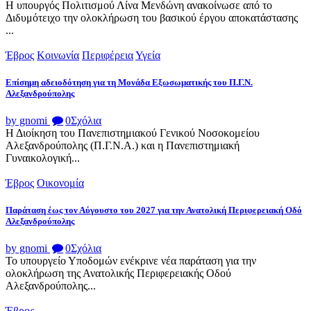
Η υπουργός Πολιτισμού Λίνα Μενδώνη ανακοίνωσε από το
Διδυμότειχο την ολοκλήρωση του βασικού έργου αποκατάστασης
...
Έβρος
Κοινωνία
Περιφέρεια
Υγεία
Επίσημη αδειοδότηση για τη Μονάδα Εξωσωματικής του Π.Γ.Ν.
Αλεξανδρούπολης
by gnomi
0
Σχόλια
Η Διοίκηση του Πανεπιστημιακού Γενικού Νοσοκομείου
Αλεξανδρούπολης (Π.Γ.Ν.Α.) και η Πανεπιστημιακή
Γυναικολογική...
Έβρος
Οικονομία
Παράταση έως τον Αύγουστο του 2027 για την Ανατολική Περιφερειακή Οδό
Αλεξανδρούπολης
by gnomi
0
Σχόλια
Το υπουργείο Υποδομών ενέκρινε νέα παράταση για την
ολοκλήρωση της Ανατολικής Περιφερειακής Οδού
Αλεξανδρούπολης...
Έβρος