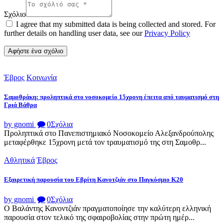
Σχόλιο
I agree that my submitted data is being collected and stored. For
further details on handling user data, see our
Privacy Policy
Έβρος
Κοινωνία
Σαμοθράκη: προληπτικά στο νοσοκομείο 15χρονη έπειτα από ταυματισμό στη
Γριά Βάθρα
by gnomi
0
Σχόλια
Προληπτικά στο Πανεπιστημιακό Νοσοκομείο Αλεξανδρούπολης
μεταφέρθηκε 15χρονη μετά τον τραυματισμό της στη Σαμοθρ...
Αθλητικά
Έβρος
Εξαιρετική παρουσία του Εβρίτη Κανοτζιάν στο Παγκόσμιο Κ20
by gnomi
0
Σχόλια
Ο Βαλάντης Κανοντζιάν πραγματοποίησε την καλύτερη ελληνική
παρουσία στον τελικό της σφαιροβολίας στην πρώτη ημέρ...