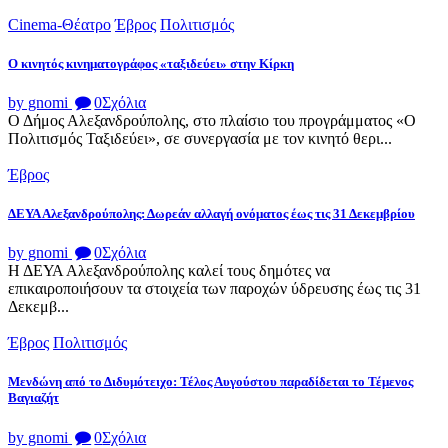
Cinema-Θέατρο
Έβρος
Πολιτισμός
Ο κινητός κινηματογράφος «ταξιδεύει» στην Κίρκη
by gnomi
0
Σχόλια
Ο Δήμος Αλεξανδρούπολης, στο πλαίσιο του προγράμματος «Ο
Πολιτισμός Ταξιδεύει», σε συνεργασία με τον κινητό θερι...
Έβρος
ΔΕΥΑ Αλεξανδρούπολης: Δωρεάν αλλαγή ονόματος έως τις 31 Δεκεμβρίου
by gnomi
0
Σχόλια
Η ΔΕΥΑ Αλεξανδρούπολης καλεί τους δημότες να
επικαιροποιήσουν τα στοιχεία των παροχών ύδρευσης έως τις 31
Δεκεμβ...
Έβρος
Πολιτισμός
Μενδώνη από το Διδυμότειχο: Τέλος Αυγούστου παραδίδεται το Τέμενος
Βαγιαζήτ
by gnomi
0
Σχόλια