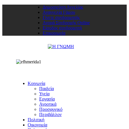
Δημοσιεύση Αγγελίας
Αναγγελία Γάμου
Γίνετε συνδρομητής
Αγορά Συνδρομής Online
Είσοδος συνδρομητή
Επικοινωνία
Κοινωνία
Παιδεία
Υγεία
Εργασία
Αγροτικά
Προσφυγικό
Περιβάλλον
Πολιτική
Οικονομία