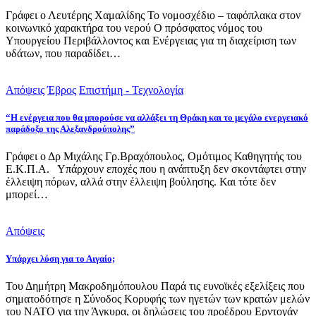
Γράφει ο Λευτέρης Χαμαλίδης Το νομοσχέδιο – ταφόπλακα στον
κοινωνικό χαρακτήρα του νερού Ο πρόσφατος νόμος του
Υπουργείου Περιβάλλοντος και Ενέργειας για τη διαχείριση των
υδάτων, που παραδίδει…
Απόψεις
Έβρος
Επιστήμη - Τεχνολογία
“Η ενέργεια που θα μπορούσε να αλλάξει τη Θράκη και το μεγάλο ενεργειακό
παράδοξο της Αλεξανδρούπολης”
Γράφει ο Δρ Μιχάλης Γρ.Βραχόπουλος, Ομότιμος Καθηγητής του
Ε.Κ.Π.Α. Υπάρχουν εποχές που η ανάπτυξη δεν σκοντάφτει στην
έλλειψη πόρων, αλλά στην έλλειψη βούλησης. Και τότε δεν
μπορεί…
Απόψεις
Υπάρχει λύση για το Αιγαίο;
Του Δημήτρη Μακροδημόπουλου Παρά τις ευνοϊκές εξελίξεις που
σηματοδότησε η Σύνοδος Κορυφής των ηγετών των κρατών μελών
του ΝΑΤΟ για την Άγκυρα, οι δηλώσεις του προέδρου Ερντογάν