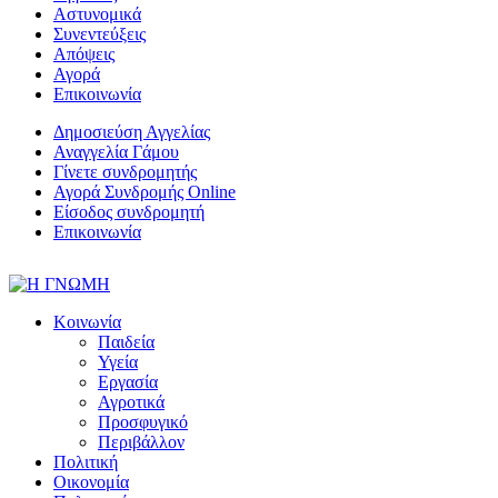
Αστυνομικά
Συνεντεύξεις
Απόψεις
Αγορά
Επικοινωνία
Δημοσιεύση Αγγελίας
Αναγγελία Γάμου
Γίνετε συνδρομητής
Αγορά Συνδρομής Online
Είσοδος συνδρομητή
Επικοινωνία
Κοινωνία
Παιδεία
Υγεία
Εργασία
Αγροτικά
Προσφυγικό
Περιβάλλον
Πολιτική
Οικονομία