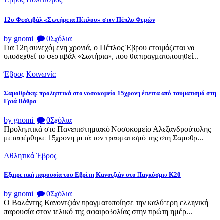
12ο Φεστιβάλ «Σωτήρεια Πέπλου» στον Πέπλο Φερών
by gnomi
0
Σχόλια
Για 12η συνεχόμενη χρονιά, ο Πέπλος Έβρου ετοιμάζεται να
υποδεχθεί το φεστιβάλ «Σωτήρια», που θα πραγματοποιηθεί...
Έβρος
Κοινωνία
Σαμοθράκη: προληπτικά στο νοσοκομείο 15χρονη έπειτα από ταυματισμό στη
Γριά Βάθρα
by gnomi
0
Σχόλια
Προληπτικά στο Πανεπιστημιακό Νοσοκομείο Αλεξανδρούπολης
μεταφέρθηκε 15χρονη μετά τον τραυματισμό της στη Σαμοθρ...
Αθλητικά
Έβρος
Εξαιρετική παρουσία του Εβρίτη Κανοτζιάν στο Παγκόσμιο Κ20
by gnomi
0
Σχόλια
Ο Βαλάντης Κανοντζιάν πραγματοποίησε την καλύτερη ελληνική
παρουσία στον τελικό της σφαιροβολίας στην πρώτη ημέρ...