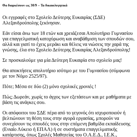
Θα διαρκέσουν ως 30/9 – Τα δικαιολογητικά
Οι εγγραφές στο Σχολείο Δεύτερης Ευκαιρίας (ΣΔΕ)
Αλεξανδρούπολης ξεκίνησαν.
Εάν είσαι άνω των 18 ετών και χρειάζεσαι Απολυτήριο Γυμνασίου
για επαγγελματική κατοχύρωση και αναβάθμιση των σπουδών σου,
αλλά και γιατί το έχεις μεράκι και θέλεις να νιώσεις την χαρά της
γνώσης, έλα στο Σχολείο Δεύτερης Ευκαιρίας Αλεξανδρούπολης!
Σε προσκαλούμε για μία Δεύτερη Ευκαιρία στο σχολείο μας!
Θα αποκτήσεις απολυτήριο ισότιμο με του Γυμνασίου (σύμφωνα
με τον Νόμο 2525/97).
Πότε; Μέσα σε δύο (2) μόνο σχολικές χρονιές !
Πώς; Δωρεάν, χωρίς το άγχος των εξετάσεων και με μαθήματα με
βάση τις ανάγκες σου.
Οι απόφοιτοι του ΣΔΕ πέρα από το γεγονός ότι ισχυροποιούν ή
βελτιώνουν τη θέση τους στην αγορά εργασίας, μπορούν να
συνεχίσουν τις σπουδές τους στην επόμενη βαθμίδα εκπαίδευσης
(Ενιαίο Λύκειο ή ΕΠΑΛ) ή σε συστήματα επαγγελματικής
κατάρτισης, όπως Σχολές Μαθητείας του Ο.Α.Ε.Δ., Ι.Ε.Κ.,