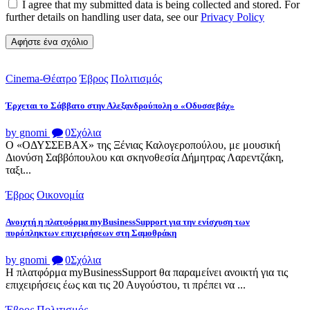
I agree that my submitted data is being collected and stored. For
further details on handling user data, see our
Privacy Policy
Cinema-Θέατρο
Έβρος
Πολιτισμός
Έρχεται το Σάββατο στην Αλεξανδρούπολη ο «Οδυσσεβάχ»
by gnomi
0
Σχόλια
Ο «ΟΔΥΣΣΕΒΑΧ» της Ξένιας Καλογεροπούλου, με μουσική
Διονύση Σαββόπουλου και σκηνοθεσία Δήμητρας Λαρεντζάκη,
ταξι...
Έβρος
Οικονομία
Ανοιχτή η πλατφόρμα myBusinessSupport για την ενίσχυση των
πυρόπληκτων επιχειρήσεων στη Σαμοθράκη
by gnomi
0
Σχόλια
Η πλατφόρμα myBusinessSupport θα παραμείνει ανοικτή για τις
επιχειρήσεις έως και τις 20 Αυγούστου, τι πρέπει να ...
Έβρος
Πολιτισμός