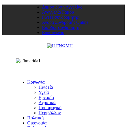
Δημοσιεύση Αγγελίας
Αναγγελία Γάμου
Γίνετε συνδρομητής
Αγορά Συνδρομής Online
Είσοδος συνδρομητή
Επικοινωνία
Κοινωνία
Παιδεία
Υγεία
Εργασία
Αγροτικά
Προσφυγικό
Περιβάλλον
Πολιτική
Οικονομία