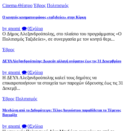
Cinema-Θέατρο
Έβρος
Πολιτισμός
Ο κινητός κινηματογράφος «ταξιδεύει» στην Κίρκη
by gnomi
0
Σχόλια
Ο Δήμος Αλεξανδρούπολης, στο πλαίσιο του προγράμματος «Ο
Πολιτισμός Ταξιδεύει», σε συνεργασία με τον κινητό θερι...
Έβρος
ΔΕΥΑ Αλεξανδρούπολης: Δωρεάν αλλαγή ονόματος έως τις 31 Δεκεμβρίου
by gnomi
0
Σχόλια
Η ΔΕΥΑ Αλεξανδρούπολης καλεί τους δημότες να
επικαιροποιήσουν τα στοιχεία των παροχών ύδρευσης έως τις 31
Δεκεμβ...
Έβρος
Πολιτισμός
Μενδώνη από το Διδυμότειχο: Τέλος Αυγούστου παραδίδεται το Τέμενος
Βαγιαζήτ
by gnomi
0
Σχόλια