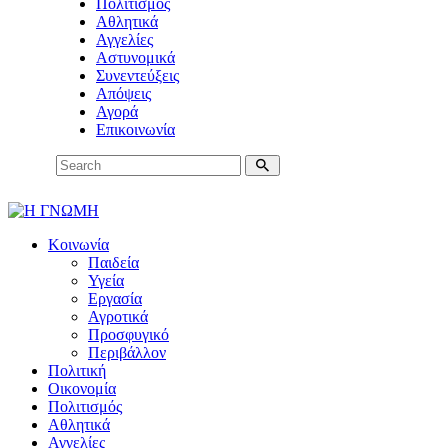
Πολιτισμός
Αθλητικά
Αγγελίες
Αστυνομικά
Συνεντεύξεις
Απόψεις
Αγορά
Επικοινωνία
Κοινωνία
Παιδεία
Υγεία
Εργασία
Αγροτικά
Προσφυγικό
Περιβάλλον
Πολιτική
Οικονομία
Πολιτισμός
Αθλητικά
Αγγελίες