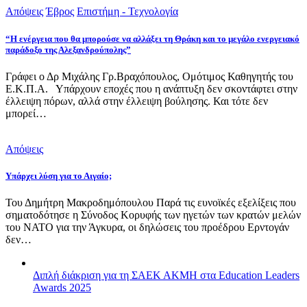
Απόψεις
Έβρος
Επιστήμη - Τεχνολογία
“Η ενέργεια που θα μπορούσε να αλλάξει τη Θράκη και το μεγάλο ενεργειακό
παράδοξο της Αλεξανδρούπολης”
Γράφει ο Δρ Μιχάλης Γρ.Βραχόπουλος, Ομότιμος Καθηγητής του
Ε.Κ.Π.Α. Υπάρχουν εποχές που η ανάπτυξη δεν σκοντάφτει στην
έλλειψη πόρων, αλλά στην έλλειψη βούλησης. Και τότε δεν
μπορεί…
Απόψεις
Υπάρχει λύση για το Αιγαίο;
Του Δημήτρη Μακροδημόπουλου Παρά τις ευνοϊκές εξελίξεις που
σηματοδότησε η Σύνοδος Κορυφής των ηγετών των κρατών μελών
του ΝΑΤΟ για την Άγκυρα, οι δηλώσεις του προέδρου Ερντογάν
δεν…
Διπλή διάκριση για τη ΣΑΕΚ ΑΚΜΗ στα Education Leaders
Awards 2025