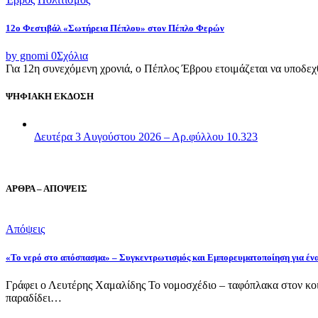
12ο Φεστιβάλ «Σωτήρεια Πέπλου» στον Πέπλο Φερών
by gnomi
0
Σχόλια
Για 12η συνεχόμενη χρονιά, ο Πέπλος Έβρου ετοιμάζεται να υποδεχθ
ΨΗΦΙΑΚΗ ΕΚΔΟΣΗ
Δευτέρα 3 Αυγούστου 2026 – Αρ.φύλλου 10.323
ΑΡΘΡΑ – ΑΠΟΨΕΙΣ
Απόψεις
«Το νερό στο απόσπασμα» – Συγκεντρωτισμός και Εμπορευματοποίηση για έν
Γράφει ο Λευτέρης Χαμαλίδης Το νομοσχέδιο – ταφόπλακα στον κοι
παραδίδει…