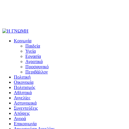
Κοινωνία
Παιδεία
Υγεία
Εργασία
Αγροτικά
Προσφυγικό
Περιβάλλον
Πολιτική
Οικονομία
Πολιτισμός
Αθλητικά
Αγγελίες
Αστυνομικά
Συνεντεύξεις
Απόψεις
Αγορά
Επικοινωνία
Δημοσιεύση Αγγελίας