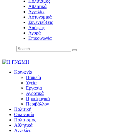
Πολιτισμός
Αθλητικά
Αγγελίες
Αστυνομικά
Συνεντεύξεις
Απόψεις
Αγορά
Επικοινωνία
Κοινωνία
Παιδεία
Υγεία
Εργασία
Αγροτικά
Προσφυγικό
Περιβάλλον
Πολιτική
Οικονομία
Πολιτισμός
Αθλητικά
Αγγελίες