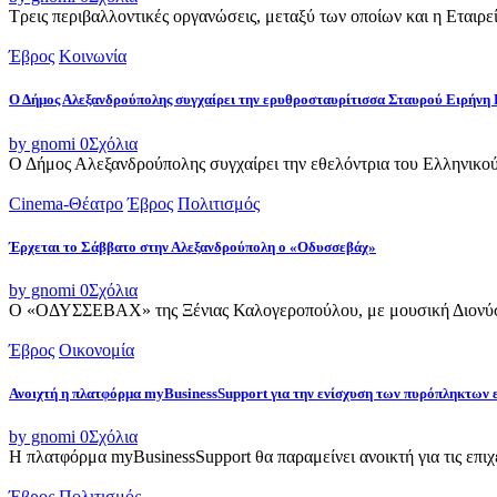
Τρεις περιβαλλοντικές οργανώσεις, μεταξύ των οποίων και η Εταιρ
Έβρος
Κοινωνία
Ο Δήμος Αλεξανδρούπολης συγχαίρει την ερυθροσταυρίτισσα Σταυρού Ειρήνη 
by gnomi
0
Σχόλια
Ο Δήμος Αλεξανδρούπολης συγχαίρει την εθελόντρια του Ελληνικού
Cinema-Θέατρο
Έβρος
Πολιτισμός
Έρχεται το Σάββατο στην Αλεξανδρούπολη ο «Οδυσσεβάχ»
by gnomi
0
Σχόλια
Ο «ΟΔΥΣΣΕΒΑΧ» της Ξένιας Καλογεροπούλου, με μουσική Διονύση 
Έβρος
Οικονομία
Ανοιχτή η πλατφόρμα myBusinessSupport για την ενίσχυση των πυρόπληκτων
by gnomi
0
Σχόλια
Η πλατφόρμα myBusinessSupport θα παραμείνει ανοικτή για τις επιχει
Έβρος
Πολιτισμός