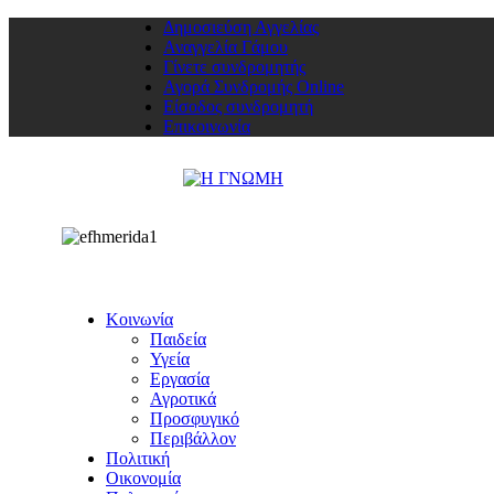
Δημοσιεύση Αγγελίας
Αναγγελία Γάμου
Γίνετε συνδρομητής
Αγορά Συνδρομής Online
Είσοδος συνδρομητή
Επικοινωνία
Κοινωνία
Παιδεία
Υγεία
Εργασία
Αγροτικά
Προσφυγικό
Περιβάλλον
Πολιτική
Οικονομία