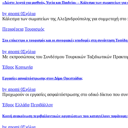
«Δώστε λεφτά για μισθούς, Υγεία και Παιδεία» – Κάλεσμα των σωματείων για
by gnomi
0
Σχόλια
Κάλεσμα των σωματείων της Αλεξανδρούπολης για συμμετοχή στο π
Περιφέρεια
Τουρισμός
Στο επίκεντρο ο τουρισμός και οι συνοριακές υποδομές στη συνάντηση Τοψ
by gnomi
0
Σχόλια
Με εκπροσώπους του Συνδέσμου Τουρκικών Ταξιδιωτικών Πρακτορε
Έβρος
Κοινωνία
Εργασίες ασφαλτόστρωσης στον Δήμο Ορεστιάδας
by gnomi
0
Σχόλια
Προχωρούν οι εργασίες ασφαλτόστρωσης στο οδικό δίκτυο που συνδ
Έβρος
Ελλάδα
Περιβάλλον
Κοινή ανακοίνωση περιβαλλοντικών οργανώσεων που καταγγέλουν παράνομη 
by gnomi
0
Σχόλια