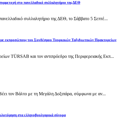
 συμμετοχή στο πανελλαδικό συλλαλητήριο της ΔΕΘ
ανελλαδικό συλλαλητήριο της ΔΕΘ, το Σάββατο 5 Σεπτέ...
ίδη με εκπροσώπους του Συνδέσμου Τουρκικών Ταξιδιωτικών Πρακτορείων
ίων TÜRSAB και τον αντιπρόεδρο της Περιφερειακής Εκπ...
έει τον Βάλτο με τη Μεγάλη Δοξιπάρα, σύμφωνα με αν...
υλοτόμηση στα ελληνοβουλγαρικά σύνορα