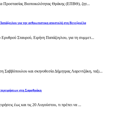
εία Προστασίας Βιοποικιλότητας Θράκης (ΕΠΒΘ), ζητ...
Παπάζογλου για την ανθρωπιστικη αποστολή στη Βενεζουέλα
 Ερυθρού Σταυρού, Ειρήνη Παπάζογλου, για τη συμμετ...
Σαββόπουλου και σκηνοθεσία Δήμητρας Λαρεντζάκη, ταξι...
 επιχειρήσεων στη Σαμοθράκη
ρήσεις έως και τις 20 Αυγούστου, τι πρέπει να ...