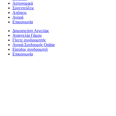
Αστυνομικά
Συνεντεύξεις
Απόψεις
Αγορά
Επικοινωνία
Δημοσιεύση Αγγελίας
Αναγγελία Γάμου
Γίνετε συνδρομητής
Αγορά Συνδρομής Online
Είσοδος συνδρομητή
Επικοινωνία