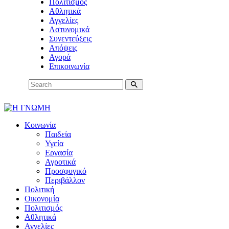
Πολιτισμός
Αθλητικά
Αγγελίες
Αστυνομικά
Συνεντεύξεις
Απόψεις
Αγορά
Επικοινωνία
Κοινωνία
Παιδεία
Υγεία
Εργασία
Αγροτικά
Προσφυγικό
Περιβάλλον
Πολιτική
Οικονομία
Πολιτισμός
Αθλητικά
Αγγελίες