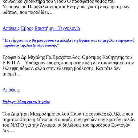
κοινωνικό χαρακτήρα του νερού Ο πρόσφατος νόμος του
Υπουργείου Περιβάλλοντος και Ενέργειας για τη διαχείριση των
υδάτων, που παραδίδει…
Απόψεις
Έβρος
Επιστήμη - Τεχνολογία
“Η ενέργεια που θα μπορούσε να αλλάξει τη Θράκη και το μεγάλο ενεργειακό
παράδοξο της Αλεξανδρούπολης”
Γράφει ο Δρ Μιχάλης Γρ.Βραχόπουλος, Ομότιμος Καθηγητής του
Ε.Κ.Π.Α. Υπάρχουν εποχές που η ανάπτυξη δεν σκοντάφτει στην
έλλειψη πόρων, αλλά στην έλλειψη βούλησης. Και τότε δεν
μπορεί…
Απόψεις
Υπάρχει λύση για το Αιγαίο;
Του Δημήτρη Μακροδημόπουλου Παρά τις ευνοϊκές εξελίξεις που
σηματοδότησε η Σύνοδος Κορυφής των ηγετών των κρατών μελών
του ΝΑΤΟ για την Άγκυρα, οι δηλώσεις του προέδρου Ερντογάν
δεν…