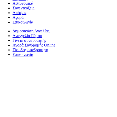
Αστυνομικά
Συνεντεύξεις
Απόψεις
Αγορά
Επικοινωνία
Δημοσιεύση Αγγελίας
Αναγγελία Γάμου
Γίνετε συνδρομητής
Αγορά Συνδρομής Online
Είσοδος συνδρομητή
Επικοινωνία