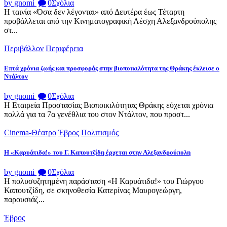
by gnomi
0
Σχόλια
Η ταινία «Όσα δεν λέγονται» από Δευτέρα έως Τέταρτη
προβάλλεται από την Κινηματογραφική Λέσχη Αλεξανδρούπολης
στ...
Περιβάλλον
Περιφέρεια
Επτά χρόνια ζωής και προσφοράς στην βιοποικιλότητα της Θράκης έκλεισε ο
Ντάλτον
by gnomi
0
Σχόλια
Η Εταιρεία Προστασίας Βιοποικιλότητας Θράκης εύχεται χρόνια
πολλά για τα 7α γενέθλια του στον Ντάλτον, που προστ...
Cinema-Θέατρο
Έβρος
Πολιτισμός
Η «Καρυάτιδα!» του Γ. Καπουτζίδη έρχεται στην Αλεξανδρούπολη
by gnomi
0
Σχόλια
Η πολυσυζητημένη παράσταση «Η Καρυάτιδα!» του Γιώργου
Καπουτζίδη, σε σκηνοθεσία Κατερίνας Μαυρογεώργη,
παρουσιάζ...
Έβρος