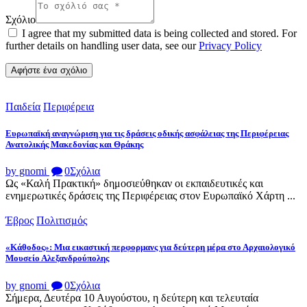
Σχόλιο
I agree that my submitted data is being collected and stored. For
further details on handling user data, see our
Privacy Policy
Παιδεία
Περιφέρεια
Ευρωπαϊκή αναγνώριση για τις δράσεις οδικής ασφάλειας της Περιφέρειας
Ανατολικής Μακεδονίας και Θράκης
by gnomi
0
Σχόλια
Ως «Καλή Πρακτική» δημοσιεύθηκαν οι εκπαιδευτικές και
ενημερωτικές δράσεις της Περιφέρειας στον Ευρωπαϊκό Χάρτη ...
Έβρος
Πολιτισμός
«Κάθοδος»: Μια εικαστική περφορμανς για δεύτερη μέρα στο Αρχαιολογικό
Μουσείο Αλεξανδρούπολης
by gnomi
0
Σχόλια
Σήμερα, Δευτέρα 10 Αυγούστου, η δεύτερη και τελευταία