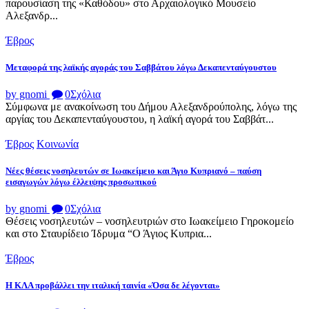
παρουσίαση της «Καθόδου» στο Αρχαιολογικό Μουσείο
Αλεξανδρ...
Έβρος
Μεταφορά της λαϊκής αγοράς του Σαββάτου λόγω Δεκαπενταύγουστου
by gnomi
0
Σχόλια
Σύμφωνα με ανακοίνωση του Δήμου Αλεξανδρούπολης, λόγω της
αργίας του Δεκαπενταύγουστου, η λαϊκή αγορά του Σαββάτ...
Έβρος
Κοινωνία
Νέες θέσεις νοσηλευτών σε Ιωακείμειο και Άγιο Κυπριανό – παύση
εισαγωγών λόγω έλλειψης προσωπικού
by gnomi
0
Σχόλια
Θέσεις νοσηλευτών – νοσηλευτριών στο Ιωακείμειο Γηροκομείο
και στο Σταυρίδειο Ίδρυμα “Ο Άγιος Κυπρια...
Έβρος
Η ΚΛΑ προβάλλει την ιταλική ταινία «Όσα δε λέγονται»