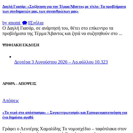
Δαγλή Γιασάρ: «Συζήτηση για την Τέρμα Άβαντος με τίτλο: Τα προβλήματα
των συνδημοτών μας, των συνανθρώπων μας»
by gnomi
0
Σχόλια
Ο Δαγλή Γιασάρ, σε ανάρτησή του, θέτει στο επίκεντρο τα
προβλήματα της Τέρμα Άβαντος και ζητά να συζητηθούν στο ...
ΨΗΦΙΑΚΗ ΕΚΔΟΣΗ
Δευτέρα 3 Αυγούστου 2026 – Αρ.φύλλου 10.323
ΑΡΘΡΑ – ΑΠΟΨΕΙΣ
Απόψεις
«Το νερό στο απόσπασμα» – Συγκεντρωτισμός και Εμπορευματοποίηση για
ένα δημόσιο αγαθό
Γράφει ο Λευτέρης Χαμαλίδης Το νομοσχέδιο – ταφόπλακα στον