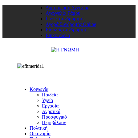
Δημοσιεύση Αγγελίας
Αναγγελία Γάμου
Γίνετε συνδρομητής
Αγορά Συνδρομής Online
Είσοδος συνδρομητή
Επικοινωνία
Κοινωνία
Παιδεία
Υγεία
Εργασία
Αγροτικά
Προσφυγικό
Περιβάλλον
Πολιτική
Οικονομία