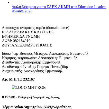
Διπλή διάκριση για τη ΣΑΕΚ ΑΚΜΗ στα Education Leaders
Awards 2025
Δικαιούχος ονόματος τομέα (domain name)
Ε. ΛΑΣΚΑΡΑΚΗΣ ΚΑΙ ΣΙΑ ΕΕ
ΕΦΗΜΕΡΙΔΑ ΓΝΩΜΗ
ΑΦΜ: 082164919
ΔΟΥ: ΑΛΕΞΑΝΔΡΟΥΠΟΛΗΣ
Ιδιοκτήτης-Βασικός Μέτοχος: Λασκαράκης Εμμανουήλ
Νόμιμος εκπρόσωπος: Λασκαράκης Εμμανουήλ
Διευθυντής: Λασκαράκης Εμμανουήλ
Διευθυντής σύνταξης: Γιώργος Πανταζίδης
Διαχειριστής: Λασκαράκης Εμμανουήλ
Αρ. Μ.Η.Τ.: 232167
Η ΓΝΩΜΗ - Καθημερινή Εφημερίδα της Θράκης
Τέρμα Αγίου Δημητρίου, Αλεξανδρούπολη