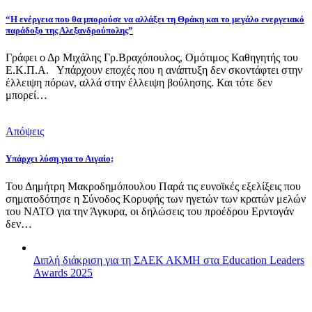
“Η ενέργεια που θα μπορούσε να αλλάξει τη Θράκη και το μεγάλο ενεργειακό
παράδοξο της Αλεξανδρούπολης”
Γράφει ο Δρ Μιχάλης Γρ.Βραχόπουλος, Ομότιμος Καθηγητής του
Ε.Κ.Π.Α. Υπάρχουν εποχές που η ανάπτυξη δεν σκοντάφτει στην
έλλειψη πόρων, αλλά στην έλλειψη βούλησης. Και τότε δεν
μπορεί…
Απόψεις
Υπάρχει λύση για το Αιγαίο;
Του Δημήτρη Μακροδημόπουλου Παρά τις ευνοϊκές εξελίξεις που
σηματοδότησε η Σύνοδος Κορυφής των ηγετών των κρατών μελών
του ΝΑΤΟ για την Άγκυρα, οι δηλώσεις του προέδρου Ερντογάν
δεν…
Διπλή διάκριση για τη ΣΑΕΚ ΑΚΜΗ στα Education Leaders
Awards 2025