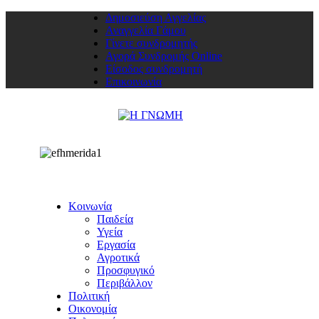
Δημοσιεύση Αγγελίας
Αναγγελία Γάμου
Γίνετε συνδρομητής
Αγορά Συνδρομής Online
Είσοδος συνδρομητή
Επικοινωνία
Κοινωνία
Παιδεία
Υγεία
Εργασία
Αγροτικά
Προσφυγικό
Περιβάλλον
Πολιτική
Οικονομία