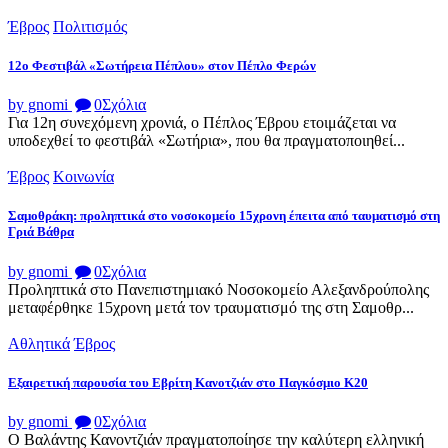
Έβρος
Πολιτισμός
12ο Φεστιβάλ «Σωτήρεια Πέπλου» στον Πέπλο Φερών
by gnomi
0
Σχόλια
Για 12η συνεχόμενη χρονιά, ο Πέπλος Έβρου ετοιμάζεται να
υποδεχθεί το φεστιβάλ «Σωτήρια», που θα πραγματοποιηθεί...
Έβρος
Κοινωνία
Σαμοθράκη: προληπτικά στο νοσοκομείο 15χρονη έπειτα από ταυματισμό στη
Γριά Βάθρα
by gnomi
0
Σχόλια
Προληπτικά στο Πανεπιστημιακό Νοσοκομείο Αλεξανδρούπολης
μεταφέρθηκε 15χρονη μετά τον τραυματισμό της στη Σαμοθρ...
Αθλητικά
Έβρος
Εξαιρετική παρουσία του Εβρίτη Κανοτζιάν στο Παγκόσμιο Κ20
by gnomi
0
Σχόλια
Ο Βαλάντης Κανοντζιάν πραγματοποίησε την καλύτερη ελληνική