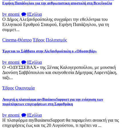
Ειρήνη Παπάζογλου για την ανθρωπιστικη αποστολή στη Βενεζουέλα
by gnomi
0
Σχόλια
Ο Δήμος Αλεξανδρούπολης συγχαίρει την εθελόντρια του
Ελληνικού Ερυθρού Σταυρού, Ειρήνη Παπάζογλου, για τη
συμμετ...
Cinema-Θέατρο
Έβρος
Πολιτισμός
Έρχεται το Σάββατο στην Αλεξανδρούπολη ο «Οδυσσεβάχ»
by gnomi
0
Σχόλια
Ο «ΟΔΥΣΣΕΒΑΧ» της Ξένιας Καλογεροπούλου, με μουσική
Διονύση Σαββόπουλου και σκηνοθεσία Δήμητρας Λαρεντζάκη,
ταξι...
Έβρος
Οικονομία
Ανοιχτή η πλατφόρμα myBusinessSupport για την ενίσχυση των
πυρόπληκτων επιχειρήσεων στη Σαμοθράκη
by gnomi
0
Σχόλια
Η πλατφόρμα myBusinessSupport θα παραμείνει ανοικτή για τις
επιχειρήσεις έως και τις 20 Αυγούστου, τι πρέπει να ...