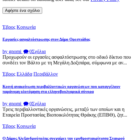
Έβρος
Κοινωνία
Εργασίες ασφαλτόστρωσης στον Δήμο Ορεστιάδας
by gnomi
0
Σχόλια
Προχωρούν οι εργασίες ασφαλτόστρωσης στο οδικό δίκτυο που
συνδέει τον Βάλτο με τη Μεγάλη Δοξιπάρα, σύμφωνα με αν...
Έβρος
Ελλάδα
Περιβάλλον
Κοινή ανακοίνωση περιβαλλοντικών οργανώσεων που καταγγέλουν
παράνομη υλοτόμηση στα ελληνοβουλγαρικά σύνορα
by gnomi
0
Σχόλια
Τρεις περιβαλλοντικές οργανώσεις, μεταξύ των οποίων και η
Εταιρεία Προστασίας Βιοποικιλότητας Θράκης (ΕΠΒΘ), ζητ...
Έβρος
Κοινωνία
Ο Δήμος Αλεξανδρούπολης συγχαίρει την ερυθροσταυρίτισσα Σταυρού