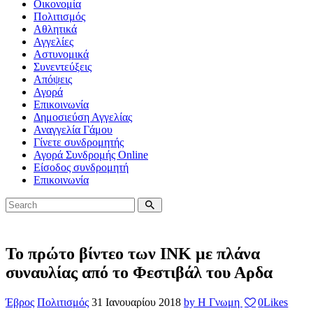
Οικονομία
Πολιτισμός
Αθλητικά
Αγγελίες
Αστυνομικά
Συνεντεύξεις
Απόψεις
Αγορά
Επικοινωνία
Δημοσιεύση Αγγελίας
Αναγγελία Γάμου
Γίνετε συνδρομητής
Αγορά Συνδρομής Online
Είσοδος συνδρομητή
Επικοινωνία
Το πρώτο βίντεο των ΙΝΚ με πλάνα
συναυλίας από το Φεστιβάλ του Αρδα
Έβρος
Πολιτισμός
31 Ιανουαρίου 2018
by Η Γνωμη
0
Likes