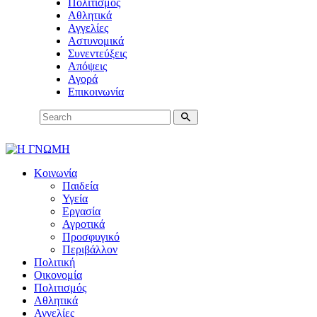
Πολιτισμός
Αθλητικά
Αγγελίες
Αστυνομικά
Συνεντεύξεις
Απόψεις
Αγορά
Επικοινωνία
Κοινωνία
Παιδεία
Υγεία
Εργασία
Αγροτικά
Προσφυγικό
Περιβάλλον
Πολιτική
Οικονομία
Πολιτισμός
Αθλητικά
Αγγελίες