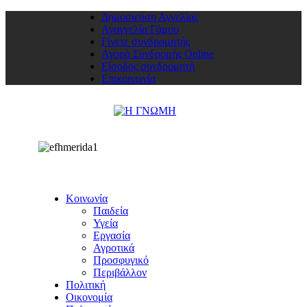
Δημοσιεύση Αγγελίας
Αναγγελία Γάμου
Γίνετε συνδρομητής
Αγορά Συνδρομής Online
Είσοδος συνδρομητή
Επικοινωνία
Κοινωνία
Παιδεία
Υγεία
Εργασία
Αγροτικά
Προσφυγικό
Περιβάλλον
Πολιτική
Οικονομία