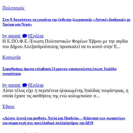
Πολιτισμός
Στις 9 Αυγούστου τα εγκαίνια της έκθεσης ζωγραφικής «Αστικές Διαδρομές με
Χρώμα και Νερό»
by gnomi
0
Σχόλια
Η Ε.ΠΟ.Φ.Ε.-Ένωση Πολιτιστικών Φορέων Έβρου με την αιγίδα
του Δήμου Αλεξανδρούπολης προσκαλεί να το κοινό στην Έ...
Κοινωνία
Σαμοθράκη: άμεση επέμβαση 21χρονου ναυαγοσώστη έσωσε Ιταλίδα
τουρίστρια
by gnomi
0
Σχόλια
Αίσιο τέλος είχε η περιπέτεια ηλικιωμένης Ιταλίδας τουρίστριας, η
οποία έχασε τις αισθήσεις της ενώ κολυμπούσε σ...
Έβρος
«Δώστε λεφτά για μισθούς, Υγεία και Παιδεία» – Κάλεσμα των σωματείων
για συμμετοχή στο πανελλαδικό συλλαλητήριο της ΔΕΘ