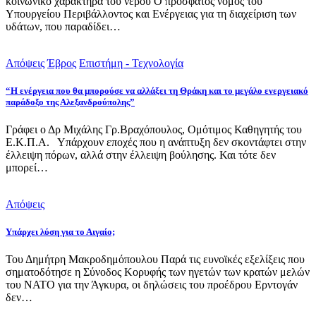
κοινωνικό χαρακτήρα του νερού Ο πρόσφατος νόμος του
Υπουργείου Περιβάλλοντος και Ενέργειας για τη διαχείριση των
υδάτων, που παραδίδει…
Απόψεις
Έβρος
Επιστήμη - Τεχνολογία
“Η ενέργεια που θα μπορούσε να αλλάξει τη Θράκη και το μεγάλο ενεργειακό
παράδοξο της Αλεξανδρούπολης”
Γράφει ο Δρ Μιχάλης Γρ.Βραχόπουλος, Ομότιμος Καθηγητής του
Ε.Κ.Π.Α. Υπάρχουν εποχές που η ανάπτυξη δεν σκοντάφτει στην
έλλειψη πόρων, αλλά στην έλλειψη βούλησης. Και τότε δεν
μπορεί…
Απόψεις
Υπάρχει λύση για το Αιγαίο;
Του Δημήτρη Μακροδημόπουλου Παρά τις ευνοϊκές εξελίξεις που
σηματοδότησε η Σύνοδος Κορυφής των ηγετών των κρατών μελών
του ΝΑΤΟ για την Άγκυρα, οι δηλώσεις του προέδρου Ερντογάν
δεν…