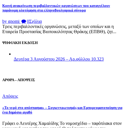
Κοινή ανακοίνωση περιβαλλοντικών οργανώσεων που καταγγέλουν
παράνομη υλοτόμηση στα ελληνοβουλγαρικά σύνορα
by gnomi
0
Σχόλια
Τρεις περιβαλλοντικές οργανώσεις, μεταξύ των οποίων και η
Εταιρεία Προστασίας Βιοποικιλότητας Θράκης (ΕΠΒΘ), ζητ...
ΨΗΦΙΑΚΗ ΕΚΔΟΣΗ
Δευτέρα 3 Αυγούστου 2026 – Αρ.φύλλου 10.323
ΑΡΘΡΑ – ΑΠΟΨΕΙΣ
Απόψεις
«Το νερό στο απόσπασμα» – Συγκεντρωτισμός και Εμπορευματοποίηση για
ένα δημόσιο αγαθό
Γράφει ο Λευτέρης Χαμαλίδης Το νομοσχέδιο – ταφόπλακα στον