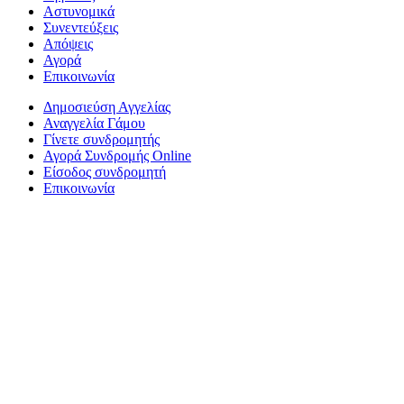
Αστυνομικά
Συνεντεύξεις
Απόψεις
Αγορά
Επικοινωνία
Δημοσιεύση Αγγελίας
Αναγγελία Γάμου
Γίνετε συνδρομητής
Αγορά Συνδρομής Online
Είσοδος συνδρομητή
Επικοινωνία