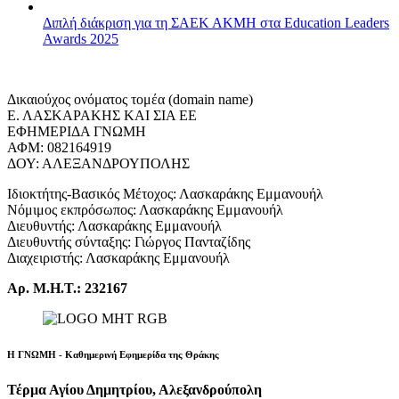
Διπλή διάκριση για τη ΣΑΕΚ ΑΚΜΗ στα Education Leaders
Awards 2025
Δικαιούχος ονόματος τομέα (domain name)
Ε. ΛΑΣΚΑΡΑΚΗΣ ΚΑΙ ΣΙΑ ΕΕ
ΕΦΗΜΕΡΙΔΑ ΓΝΩΜΗ
ΑΦΜ: 082164919
ΔΟΥ: ΑΛΕΞΑΝΔΡΟΥΠΟΛΗΣ
Ιδιοκτήτης-Βασικός Μέτοχος: Λασκαράκης Εμμανουήλ
Νόμιμος εκπρόσωπος: Λασκαράκης Εμμανουήλ
Διευθυντής: Λασκαράκης Εμμανουήλ
Διευθυντής σύνταξης: Γιώργος Πανταζίδης
Διαχειριστής: Λασκαράκης Εμμανουήλ
Αρ. Μ.Η.Τ.: 232167
Η ΓΝΩΜΗ - Καθημερινή Εφημερίδα της Θράκης
Τέρμα Αγίου Δημητρίου, Αλεξανδρούπολη