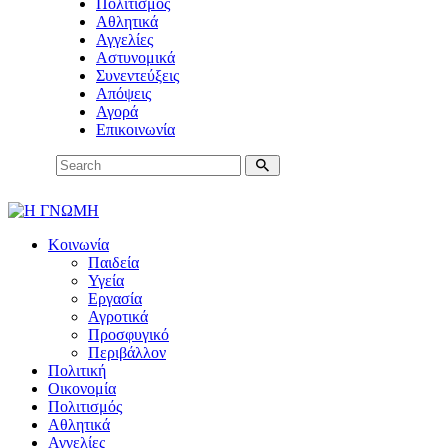
Πολιτισμός
Αθλητικά
Αγγελίες
Αστυνομικά
Συνεντεύξεις
Απόψεις
Αγορά
Επικοινωνία
Κοινωνία
Παιδεία
Υγεία
Εργασία
Αγροτικά
Προσφυγικό
Περιβάλλον
Πολιτική
Οικονομία
Πολιτισμός
Αθλητικά
Αγγελίες