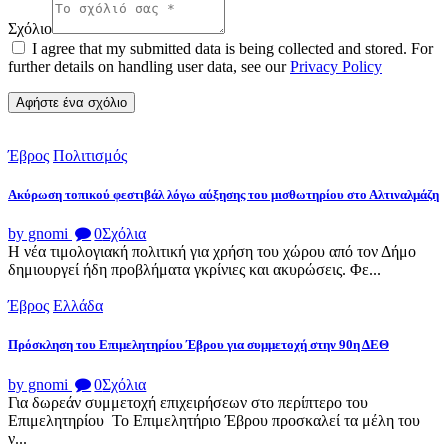
Σχόλιο
I agree that my submitted data is being collected and stored. For
further details on handling user data, see our
Privacy Policy
Έβρος
Πολιτισμός
Ακύρωση τοπικού φεστιβάλ λόγω αύξησης του μισθωτηρίου στο Αλτιναλμάζη
by gnomi
0
Σχόλια
Η νέα τιμολογιακή πολιτική για χρήση του χώρου από τον Δήμο
δημιουργεί ήδη προβλήματα γκρίνιες και ακυρώσεις. Φε...
Έβρος
Ελλάδα
Πρόσκληση του Επιμελητηρίου Έβρου για συμμετοχή στην 90η ΔΕΘ
by gnomi
0
Σχόλια
Για δωρεάν συμμετοχή επιχειρήσεων στο περίπτερο του
Επιμελητηρίου Το Επιμελητήριο Έβρου προσκαλεί τα μέλη του
ν...