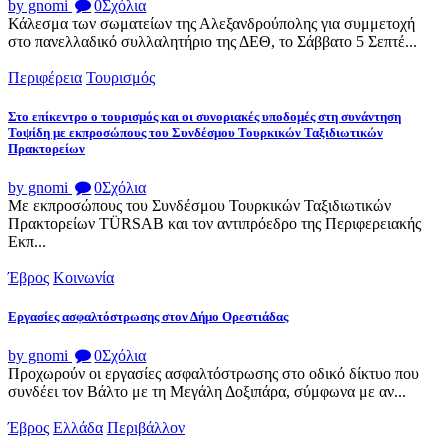
by gnomi
0
Σχόλια
Κάλεσμα των σωματείων της Αλεξανδρούπολης για συμμετοχή
στο πανελλαδικό συλλαλητήριο της ΔΕΘ, το Σάββατο 5 Σεπτέ...
Περιφέρεια
Τουρισμός
Στο επίκεντρο ο τουρισμός και οι συνοριακές υποδομές στη συνάντηση
Τοψίδη με εκπροσώπους του Συνδέσμου Τουρκικών Ταξιδιωτικών
Πρακτορείων
by gnomi
0
Σχόλια
Με εκπροσώπους του Συνδέσμου Τουρκικών Ταξιδιωτικών
Πρακτορείων TÜRSAB και τον αντιπρόεδρο της Περιφερειακής
Εκπ...
Έβρος
Κοινωνία
Εργασίες ασφαλτόστρωσης στον Δήμο Ορεστιάδας
by gnomi
0
Σχόλια
Προχωρούν οι εργασίες ασφαλτόστρωσης στο οδικό δίκτυο που
συνδέει τον Βάλτο με τη Μεγάλη Δοξιπάρα, σύμφωνα με αν...
Έβρος
Ελλάδα
Περιβάλλον