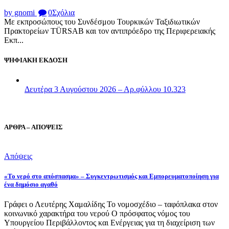
by gnomi
0
Σχόλια
Με εκπροσώπους του Συνδέσμου Τουρκικών Ταξιδιωτικών
Πρακτορείων TÜRSAB και τον αντιπρόεδρο της Περιφερειακής
Εκπ...
ΨΗΦΙΑΚΗ ΕΚΔΟΣΗ
Δευτέρα 3 Αυγούστου 2026 – Αρ.φύλλου 10.323
ΑΡΘΡΑ – ΑΠΟΨΕΙΣ
Απόψεις
«Το νερό στο απόσπασμα» – Συγκεντρωτισμός και Εμπορευματοποίηση για
ένα δημόσιο αγαθό
Γράφει ο Λευτέρης Χαμαλίδης Το νομοσχέδιο – ταφόπλακα στον
κοινωνικό χαρακτήρα του νερού Ο πρόσφατος νόμος του
Υπουργείου Περιβάλλοντος και Ενέργειας για τη διαχείριση των