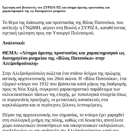
Ερώτηση από βουλευτές του ΣΥΡΙΖΑ-ΠΣ και αίτημα άμεσης προστασίας και
χαρακτηρισμού της ως διατηρητέου μνημείου
Το θέμα της διάσωσης και προστασίας της Βίλας Πατσούκα, που
ανέδειξε η ΓΝΩΜΗ, φέρνει στη Βουλή ο ΣΥΡΙΖΑ, καταθέτοντας
σχετική ερώτηση προς την Υπουργό Πολιτισμού.
Αναλυτικά:
ΘΕΜΑ: «Αίτημα άμεσης προστασίας και χαρακτηρισμού ως
διατηρητέου μνημείου της «Βίλας Πατσούκα» στην
Αλεξανδρούπολη»
Στην Αλεξανδρούπολη σώζεται ένα σπάνιο δείγμα της πρώιμης
αστικής αρχιτεκτονικής του 20ού αιώνα. Η «Βίλα Πατσούκα», ένα
εξοχικό κτίσμα του 1932 που βρίσκεται κατά μήκος της διαδρομής
προς τη Νέα Χηλή, συγκροτεί χαρακτηριστικό παράδειγμα των
εκλεκτικιστικών τάσεων της εποχής, με τυπολογικά στοιχεία όπως
οι πυργοειδείς προεξοχές, οι μεταλλικές κατασκευές στα
κιγκλιδώματα και οι περίτεχνες ξύλινες λεπτομέρειες.
Πέραν της αρχιτεκτονικής του σημασίας, το κτίσμα έχει χαραχθεί
στη συλλογική μνήμη της πόλης, καθώς επί δεκαετίες αποτέλεσε
χώρο κοινωνικών συναντήσεων και οικογενειακών εκδηλώσεων,
συνδεδεμένο με την ανάπτυξη της Αλεξανδρούπολης κατά τον