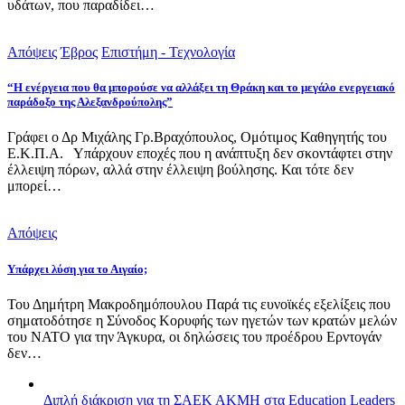
υδάτων, που παραδίδει…
Απόψεις
Έβρος
Επιστήμη - Τεχνολογία
“Η ενέργεια που θα μπορούσε να αλλάξει τη Θράκη και το μεγάλο ενεργειακό
παράδοξο της Αλεξανδρούπολης”
Γράφει ο Δρ Μιχάλης Γρ.Βραχόπουλος, Ομότιμος Καθηγητής του
Ε.Κ.Π.Α. Υπάρχουν εποχές που η ανάπτυξη δεν σκοντάφτει στην
έλλειψη πόρων, αλλά στην έλλειψη βούλησης. Και τότε δεν
μπορεί…
Απόψεις
Υπάρχει λύση για το Αιγαίο;
Του Δημήτρη Μακροδημόπουλου Παρά τις ευνοϊκές εξελίξεις που
σηματοδότησε η Σύνοδος Κορυφής των ηγετών των κρατών μελών
του ΝΑΤΟ για την Άγκυρα, οι δηλώσεις του προέδρου Ερντογάν
δεν…
Διπλή διάκριση για τη ΣΑΕΚ ΑΚΜΗ στα Education Leaders