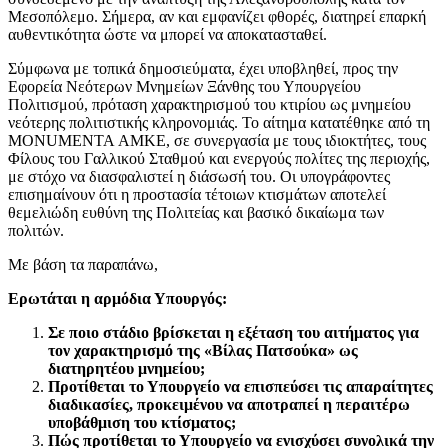
Μεσοπόλεμο. Σήμερα, αν και εμφανίζει φθορές, διατηρεί επαρκή
αυθεντικότητα ώστε να μπορεί να αποκατασταθεί.
Σύμφωνα με τοπικά δημοσιεύματα, έχει υποβληθεί, προς την
Εφορεία Νεότερων Μνημείων Ξάνθης του Υπουργείου
Πολιτισμού, πρόταση χαρακτηρισμού του κτιρίου ως μνημείου
νεότερης πολιτιστικής κληρονομιάς. Το αίτημα κατατέθηκε από τη
MONUMENTA ΑΜΚΕ, σε συνεργασία με τους ιδιοκτήτες, τους
Φίλους του Γαλλικού Σταθμού και ενεργούς πολίτες της περιοχής,
με στόχο να διασφαλιστεί η διάσωσή του. Οι υπογράφοντες
επισημαίνουν ότι η προστασία τέτοιων κτισμάτων αποτελεί
θεμελιώδη ευθύνη της Πολιτείας και βασικό δικαίωμα των
πολιτών.
Με βάση τα παραπάνω,
Ερωτάται η αρμόδια Υπουργός:
Σε ποιο στάδιο βρίσκεται η εξέταση του αιτήματος για
τον χαρακτηρισμό της «Βίλας Πατσούκα» ως
διατηρητέου μνημείου;
Προτίθεται το Υπουργείο να επισπεύσει τις απαραίτητες
διαδικασίες, προκειμένου να αποτραπεί η περαιτέρω
υποβάθμιση του κτίσματος;
Πώς προτίθεται το Υπουργείο να ενισχύσει συνολικά την