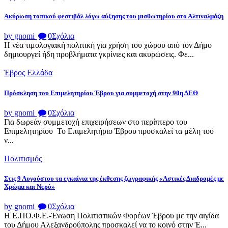
Ακύρωση τοπικού φεστιβάλ λόγω αύξησης του μισθωτηρίου στο Αλτιναλμάζη
by gnomi
0
Σχόλια
Η νέα τιμολογιακή πολιτική για χρήση του χώρου από τον Δήμο
δημιουργεί ήδη προβλήματα γκρίνιες και ακυρώσεις. Φε...
Έβρος
Ελλάδα
Πρόσκληση του Επιμελητηρίου Έβρου για συμμετοχή στην 90η ΔΕΘ
by gnomi
0
Σχόλια
Για δωρεάν συμμετοχή επιχειρήσεων στο περίπτερο του
Επιμελητηρίου Το Επιμελητήριο Έβρου προσκαλεί τα μέλη του
ν...
Πολιτισμός
Στις 9 Αυγούστου τα εγκαίνια της έκθεσης ζωγραφικής «Αστικές Διαδρομές με
Χρώμα και Νερό»
by gnomi
0
Σχόλια
Η Ε.ΠΟ.Φ.Ε.-Ένωση Πολιτιστικών Φορέων Έβρου με την αιγίδα
του Δήμου Αλεξανδρούπολης προσκαλεί να το κοινό στην Έ...