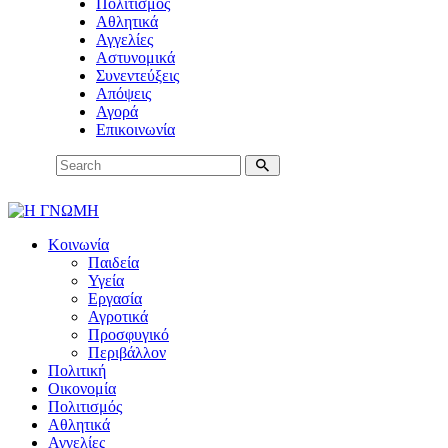
Πολιτισμός
Αθλητικά
Αγγελίες
Αστυνομικά
Συνεντεύξεις
Απόψεις
Αγορά
Επικοινωνία
Κοινωνία
Παιδεία
Υγεία
Εργασία
Αγροτικά
Προσφυγικό
Περιβάλλον
Πολιτική
Οικονομία
Πολιτισμός
Αθλητικά
Αγγελίες