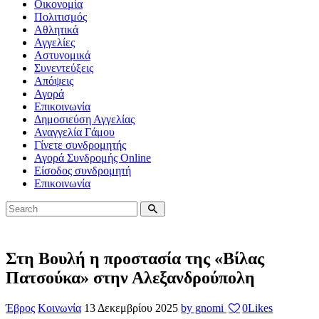
Οικονομία
Πολιτισμός
Αθλητικά
Αγγελίες
Αστυνομικά
Συνεντεύξεις
Απόψεις
Αγορά
Επικοινωνία
Δημοσιεύση Αγγελίας
Αναγγελία Γάμου
Γίνετε συνδρομητής
Αγορά Συνδρομής Online
Είσοδος συνδρομητή
Επικοινωνία
Στη Βουλή η προστασία της «Βίλας
Πατσούκα» στην Αλεξανδρούπολη
Έβρος
Κοινωνία
13 Δεκεμβρίου 2025
by gnomi
0
Likes