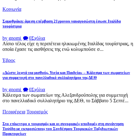
Κοινωνία
Σαμοθράκη: άμεση επέμβαση 21χρονου ναυαγοσώστη έσωσε Ιταλίδα
τουρίστρια
by gnomi
0
Σχόλια
Αίσιο τέλος είχε η περιπέτεια ηλικιωμένης Ιταλίδας τουρίστριας, η
οποία έχασε τις αισθήσεις της ενώ κολυμπούσε σ...
Έβρος
«Δώστε λεφτά για μισθούς, Υγεία και Παιδεία» – Κάλεσμα των σωματείων
για συμμετοχή στο πανελλαδικό συλλαλητήριο της ΔΕΘ
by gnomi
0
Σχόλια
Κάλεσμα των σωματείων της Αλεξανδρούπολης για συμμετοχή
στο πανελλαδικό συλλαλητήριο της ΔΕΘ, το Σάββατο 5 Σεπτέ...
Περιφέρεια
Τουρισμός
Στο επίκεντρο ο τουρισμός και οι συνοριακές υποδομές στη συνάντηση
Τοψίδη με εκπροσώπους του Συνδέσμου Τουρκικών Ταξιδιωτικών
Πρακτορείων