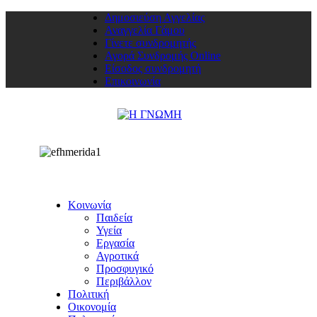
Δημοσιεύση Αγγελίας
Αναγγελία Γάμου
Γίνετε συνδρομητής
Αγορά Συνδρομής Online
Είσοδος συνδρομητή
Επικοινωνία
Κοινωνία
Παιδεία
Υγεία
Εργασία
Αγροτικά
Προσφυγικό
Περιβάλλον
Πολιτική
Οικονομία