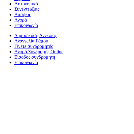
Αστυνομικά
Συνεντεύξεις
Απόψεις
Αγορά
Επικοινωνία
Δημοσιεύση Αγγελίας
Αναγγελία Γάμου
Γίνετε συνδρομητής
Αγορά Συνδρομής Online
Είσοδος συνδρομητή
Επικοινωνία