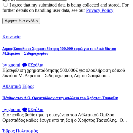
I agree that my submitted data is being collected and stored. For
further details on handling user data, see our
Privacy Policy
Κοινωνία
Δήμος Σουφλίου: Χρηματοδότηση 500.000 ευρώ για το οδικό δίκτυο
Μ.Δερείου – Σιδηροχωρίου
by gnomi
0
Σχόλια
Εξασφάλιση χρηματοδότησης 500.000€ για ολοκλήρωση οδικού
δικτύου Μ. Δερειου – Σιδηροχωριου, Δήμου Σουφλίου...
Αθλητικά
Έβρος
Πένθος στον Α.Ο. Ορεστιάδας για την απώλεια του Χρήστου Τασιούλη
by gnomi
0
Σχόλια
Στο πένθος βυθίστηκε η οικογένεια του Αθλητικού Ομίλου
Ορεστιάδας καθώς έφυγε από τη ζωή ο Χρήστος Τασιούλης. Ο...
Έβρος
Πολιτισμός