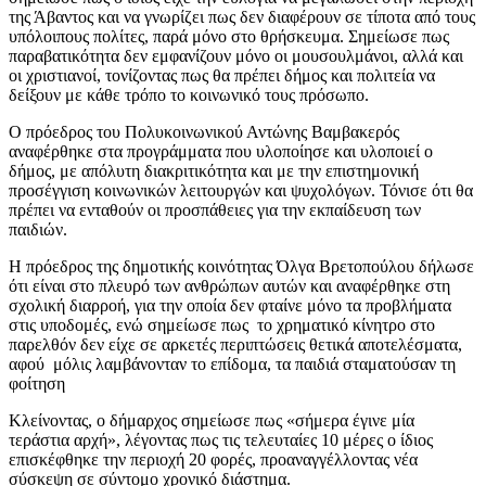
της Άβαντος και να γνωρίζει πως δεν διαφέρουν σε τίποτα από τους
υπόλοιπους πολίτες, παρά μόνο στο θρήσκευμα. Σημείωσε πως
παραβατικότητα δεν εμφανίζουν μόνο οι μουσουλμάνοι, αλλά και
οι χριστιανοί, τονίζοντας πως θα πρέπει δήμος και πολιτεία να
δείξουν με κάθε τρόπο το κοινωνικό τους πρόσωπο.
Ο πρόεδρος του Πολυκοινωνικού Αντώνης Βαμβακερός
αναφέρθηκε στα προγράμματα που υλοποίησε και υλοποιεί ο
δήμος, με απόλυτη διακριτικότητα και με την επιστημονική
προσέγγιση κοινωνικών λειτουργών και ψυχολόγων. Τόνισε ότι θα
πρέπει να ενταθούν οι προσπάθειες για την εκπαίδευση των
παιδιών.
Η πρόεδρος της δημοτικής κοινότητας Όλγα Βρετοπούλου δήλωσε
ότι είναι στο πλευρό των ανθρώπων αυτών και αναφέρθηκε στη
σχολική διαρροή, για την οποία δεν φταίνε μόνο τα προβλήματα
στις υποδομές, ενώ σημείωσε πως το χρηματικό κίνητρο στο
παρελθόν δεν είχε σε αρκετές περιπτώσεις θετικά αποτελέσματα,
αφού μόλις λαμβάνονταν το επίδομα, τα παιδιά σταματούσαν τη
φοίτηση
Κλείνοντας, ο δήμαρχος σημείωσε πως «σήμερα έγινε μία
τεράστια αρχή», λέγοντας πως τις τελευταίες 10 μέρες ο ίδιος
επισκέφθηκε την περιοχή 20 φορές, προαναγγέλλοντας νέα
σύσκεψη σε σύντομο χρονικό διάστημα.