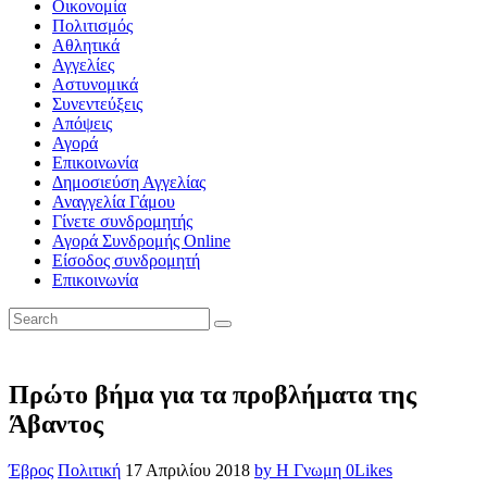
Οικονομία
Πολιτισμός
Αθλητικά
Αγγελίες
Αστυνομικά
Συνεντεύξεις
Απόψεις
Αγορά
Επικοινωνία
Δημοσιεύση Αγγελίας
Αναγγελία Γάμου
Γίνετε συνδρομητής
Αγορά Συνδρομής Online
Είσοδος συνδρομητή
Επικοινωνία
Πρώτο βήμα για τα προβλήματα της
Άβαντος
Έβρος
Πολιτική
17 Απριλίου 2018
by Η Γνωμη
0
Likes