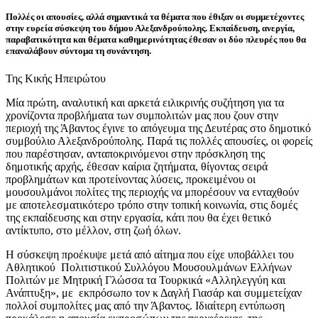
Πολλές οι απουσίες, αλλά σημαντικά τα θέματα που έθιξαν οι συμμετέχοντες
στην ευρεία σύσκεψη του δήμου Αλεξανδρούπολης.
Εκπαίδευση, ανεργία,
παραβατικότητα και θέματα καθημερινότητας έθεσαν οι δύο πλευρές που θα
επαναλάβουν σύντομα τη συνάντηση.
Της Κικής Ηπειρώτου
Μία πρώτη, αναλυτική και αρκετά ειλικρινής συζήτηση για τα
χρονίζοντα προβλήματα των συμπολιτών μας που ζουν στην
περιοχή της Άβαντος έγινε το απόγευμα της Δευτέρας στο δημοτικό
συμβούλιο Αλεξανδρούπολης. Παρά τις πολλές απουσίες, οι φορείς
που παρέστησαν, ανταποκρινόμενοι στην πρόσκληση της
δημοτικής αρχής, έθεσαν καίρια ζητήματα, θίγοντας σειρά
προβλημάτων και προτείνοντας λύσεις, προκειμένου οι
μουσουλμάνοι πολίτες της περιοχής να μπορέσουν να ενταχθούν
με αποτελεσματικότερο τρόπο στην τοπική κοινωνία, στις δομές
της εκπαίδευσης και στην εργασία, κάτι που θα έχει θετικό
αντίκτυπο, στο μέλλον, στη ζωή όλων.
Η σύσκεψη προέκυψε μετά από αίτημα που είχε υποβάλλει του
Αθλητικού Πολιτιστικού Συλλόγου Μουσουλμάνων Ελλήνων
Πολιτών με Μητρική Γλώσσα τα Τουρκικά «Αλληλεγγύη και
Ανάπτυξη», με εκπρόσωπο τον κ Δαγλή Γιασάρ και συμμετείχαν
πολλοί συμπολίτες μας από την Άβαντος. Ιδιαίτερη εντύπωση