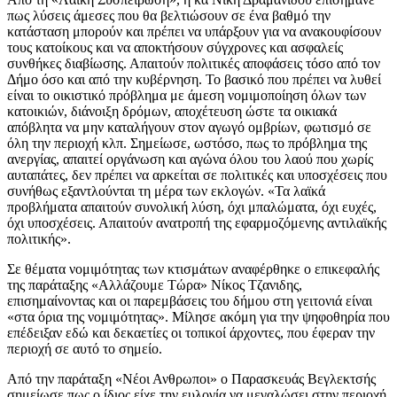
πως λύσεις άμεσες που θα βελτιώσουν σε ένα βαθμό την
κατάσταση μπορούν και πρέπει να υπάρξουν για να ανακουφίσουν
τους κατοίκους και να αποκτήσουν σύγχρονες και ασφαλείς
συνθήκες διαβίωσης. Απαιτούν πολιτικές αποφάσεις τόσο από τον
Δήμο όσο και από την κυβέρνηση. Το βασικό που πρέπει να λυθεί
είναι το οικιστικό πρόβλημα με άμεση νομιμοποίηση όλων των
κατοικιών, διάνοιξη δρόμων, αποχέτευση ώστε τα οικιακά
απόβλητα να μην καταλήγουν στον αγωγό ομβρίων, φωτισμό σε
όλη την περιοχή κλπ. Σημείωσε, ωστόσο, πως το πρόβλημα της
ανεργίας, απαιτεί οργάνωση και αγώνα όλου του λαού που χωρίς
αυταπάτες, δεν πρέπει να αρκείται σε πολιτικές και υποσχέσεις που
συνήθως εξαντλούνται τη μέρα των εκλογών. «Τα λαϊκά
προβλήματα απαιτούν συνολική λύση, όχι μπαλώματα, όχι ευχές,
όχι υποσχέσεις. Απαιτούν ανατροπή της εφαρμοζόμενης αντιλαϊκής
πολιτικής».
Σε θέματα νομιμότητας των κτισμάτων αναφέρθηκε ο επικεφαλής
της παράταξης «Αλλάζουμε Τώρα» Νίκος Τζανιδης,
επισημαίνοντας και οι παρεμβάσεις του δήμου στη γειτονιά είναι
«στα όρια της νομιμότητας». Μίλησε ακόμη για την ψηφοθηρία που
επέδειξαν εδώ και δεκαετίες οι τοπικοί άρχοντες, που έφεραν την
περιοχή σε αυτό το σημείο.
Από την παράταξη «Νέοι Ανθρωποι» ο Παρασκευάς Βεγλεκτσής
σημείωσε πως ο ίδιος είχε την ευλογία να μεγαλώσει στην περιοχή