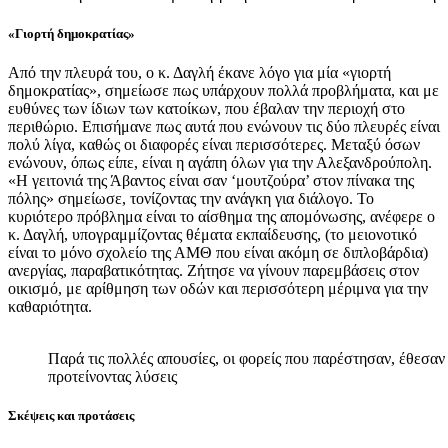
«Γιορτή δημοκρατίας»
Από την πλευρά του, ο κ. Δαγλή έκανε λόγο για μία «γιορτή
δημοκρατίας», σημείωσε πως υπάρχουν πολλά προβλήματα, και με
ευθύνες των ίδιων των κατοίκων, που έβαλαν την περιοχή στο
περιθώριο. Επισήμανε πως αυτά που ενώνουν τις δύο πλευρές είναι
πολύ λίγα, καθώς οι διαφορές είναι περισσότερες. Μεταξύ όσων
ενώνουν, όπως είπε, είναι η αγάπη όλων για την Αλεξανδρούπολη.
«Η γειτονιά της Άβαντος είναι σαν ‘μουτζούρα’ στον πίνακα της
πόλης» σημείωσε, τονίζοντας την ανάγκη για διάλογο. Το
κυριότερο πρόβλημα είναι το αίσθημα της απομόνωσης, ανέφερε ο
κ. Δαγλή, υπογραμμίζοντας θέματα εκπαίδευσης, (το μειονοτικό
είναι το μόνο σχολείο της ΑΜΘ που είναι ακόμη σε διπλοβάρδια)
ανεργίας, παραβατικότητας. Ζήτησε να γίνουν παρεμβάσεις στον
οικισμό, με αρίθμηση των οδών και περισσότερη μέριμνα για την
καθαριότητα.
Παρά τις πολλές απουσίες, οι φορείς που παρέστησαν, έθεσαν
προτείνοντας λύσεις
Σκέψεις και προτάσεις