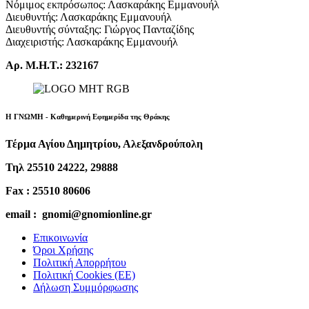
Νόμιμος εκπρόσωπος: Λασκαράκης Εμμανουήλ
Διευθυντής: Λασκαράκης Εμμανουήλ
Διευθυντής σύνταξης: Γιώργος Πανταζίδης
Διαχειριστής: Λασκαράκης Εμμανουήλ
Αρ. Μ.Η.Τ.: 232167
Η ΓΝΩΜΗ - Καθημερινή Εφημερίδα της Θράκης
Τέρμα Αγίου Δημητρίου, Αλεξανδρούπολη
Τηλ 25510 24222, 29888
Fax : 25510 80606
email : gnomi@gnomionline.gr
Επικοινωνία
Όροι Χρήσης
Πολιτική Απορρήτου
Πολιτική Cookies (ΕΕ)
Δήλωση Συμμόρφωσης