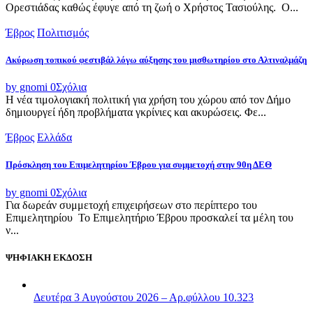
Ορεστιάδας καθώς έφυγε από τη ζωή ο Χρήστος Τασιούλης. Ο...
Έβρος
Πολιτισμός
Ακύρωση τοπικού φεστιβάλ λόγω αύξησης του μισθωτηρίου στο Αλτιναλμάζη
by gnomi
0
Σχόλια
Η νέα τιμολογιακή πολιτική για χρήση του χώρου από τον Δήμο
δημιουργεί ήδη προβλήματα γκρίνιες και ακυρώσεις. Φε...
Έβρος
Ελλάδα
Πρόσκληση του Επιμελητηρίου Έβρου για συμμετοχή στην 90η ΔΕΘ
by gnomi
0
Σχόλια
Για δωρεάν συμμετοχή επιχειρήσεων στο περίπτερο του
Επιμελητηρίου Το Επιμελητήριο Έβρου προσκαλεί τα μέλη του
ν...
ΨΗΦΙΑΚΗ ΕΚΔΟΣΗ
Δευτέρα 3 Αυγούστου 2026 – Αρ.φύλλου 10.323