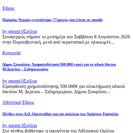
Έβρος
Παλαγία: Νεκρός εντοπίστηκε 77χρονος που έπεσε σε πηγάδι
by gnomi
0
Σχόλια
Συναγερμός σήμανε το μεσημέρι του Σαββάτου 8 Αυγούστου 2026
στην Πυροσβεστική, μετά από περιστατικό με ηλικιωμέν...
Κοινωνία
Δήμος Σουφλίου: Χρηματοδότηση 500.000 ευρώ για το οδικό δίκτυο
Μ.Δερείου – Σιδηροχωρίου
by gnomi
0
Σχόλια
Εξασφάλιση χρηματοδότησης 500.000€ για ολοκλήρωση οδικού
δικτύου Μ. Δερειου – Σιδηροχωριου, Δήμου Σουφλίου...
Αθλητικά
Έβρος
Πένθος στον Α.Ο. Ορεστιάδας για την απώλεια του Χρήστου Τασιούλη
by gnomi
0
Σχόλια
Στο πένθος βυθίστηκε η οικογένεια του Αθλητικού Ομίλου