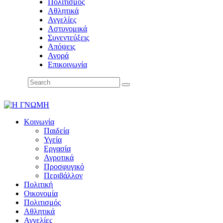
Πολιτισμός
Αθλητικά
Αγγελίες
Αστυνομικά
Συνεντεύξεις
Απόψεις
Αγορά
Επικοινωνία
Κοινωνία
Παιδεία
Υγεία
Εργασία
Αγροτικά
Προσφυγικό
Περιβάλλον
Πολιτική
Οικονομία
Πολιτισμός
Αθλητικά
Αγγελίες