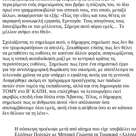
περιεχόμενο ενός σημειώματος που βρήκε η σύζυγός του, το ίδιο
πρωί στο γραμματοκιβώτιό του σπιτιού τους, στο οποίο, μεταξύ
άλλων, αναφέρονταν τα εξής: «Πώς την είδες και τους θέτεις σε
ακραιφνή κοινωφελή εργασία, Ερντογάν. Τους απογόνους τους
δανειζόμεθα εκ του μέλλοντος. Σήμερα αυτό αύριο εμείς… Το
μέλλον ανήκει στο Θεό».
Σχολιάζοντας το σημείωμα αυτό, ο δήμαρχος σημείωσε πως δεν θα
τον τρομοκρατήσουν οι απειλές. Ξεκαθάρισε επίσης πως δεν θέλει
να μεταθέσει τις ευθύνες σε κανέναν άλλον φορέα, αναγνωρίζοντας
πως η τοπική αυτοδιοίκηση μαζί με το κεντρικό κράτος τις
περισσότερες ευθύνες. Σημείωσε πως έγινε ένα σημαντικό έργο
για την αντιπλημμυρική θωράκιση του οικισμού, με αποτέλεσμα τα
τελευταία χρόνια να μην υπάρχει ο εφιάλτης αυτός για τη γειτονιά.
Αναφέρθηκε ακόμη σε πρόγραμμα προσέγγισης των παιδιών
αυτών στον τομέα της εκπαίδευσης, αλλά και στη δημιουργία του
ΤΟΜΥ στο Β’ ΚΑΠΗ, που επιλέχθηκε να λειτουργήσει εκεί
ακριβώς επειδή είναι δίπλα στην Άβαντος. Τέλος, ο δήμαρχος
σημείωσε πως οι άνθρωποι αυτοί «δεν απόλαυσαν όσα
απολαμβάνουμε όλοι εμείς, αυτή είναι η αλήθεια όσο κι αν κάποιοι
δεν θέλουν να τη λένε».
Η σύσκεψη προέκυψε μετά από αίτημα που είχε υποβάλλει 
Ελλήνων Πολιτών με Μητρική Γλώσσα τα Τουρκικά «Αλληλεγ