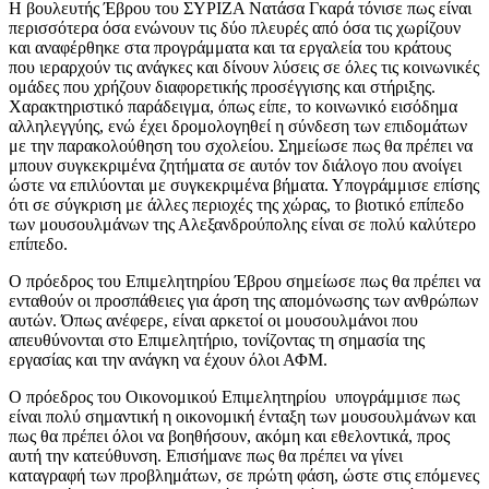
Η βουλευτής Έβρου του ΣΥΡΙΖΑ Νατάσα Γκαρά τόνισε πως είναι
περισσότερα όσα ενώνουν τις δύο πλευρές από όσα τις χωρίζουν
και αναφέρθηκε στα προγράμματα και τα εργαλεία του κράτους
που ιεραρχούν τις ανάγκες και δίνουν λύσεις σε όλες τις κοινωνικές
ομάδες που χρήζουν διαφορετικής προσέγγισης και στήριξης.
Χαρακτηριστικό παράδειγμα, όπως είπε, το κοινωνικό εισόδημα
αλληλεγγύης, ενώ έχει δρομολογηθεί η σύνδεση των επιδομάτων
με την παρακολούθηση του σχολείου. Σημείωσε πως θα πρέπει να
μπουν συγκεκριμένα ζητήματα σε αυτόν τον διάλογο που ανοίγει
ώστε να επιλύονται με συγκεκριμένα βήματα. Υπογράμμισε επίσης
ότι σε σύγκριση με άλλες περιοχές της χώρας, το βιοτικό επίπεδο
των μουσουλμάνων της Αλεξανδρούπολης είναι σε πολύ καλύτερο
επίπεδο.
Ο πρόεδρος του Επιμελητηρίου Έβρου σημείωσε πως θα πρέπει να
ενταθούν οι προσπάθειες για άρση της απομόνωσης των ανθρώπων
αυτών. Όπως ανέφερε, είναι αρκετοί οι μουσουλμάνοι που
απευθύνονται στο Επιμελητήριο, τονίζοντας τη σημασία της
εργασίας και την ανάγκη να έχουν όλοι ΑΦΜ.
Ο πρόεδρος του Οικονομικού Επιμελητηρίου υπογράμμισε πως
είναι πολύ σημαντική η οικονομική ένταξη των μουσουλμάνων και
πως θα πρέπει όλοι να βοηθήσουν, ακόμη και εθελοντικά, προς
αυτή την κατεύθυνση. Επισήμανε πως θα πρέπει να γίνει
καταγραφή των προβλημάτων, σε πρώτη φάση, ώστε στις επόμενες