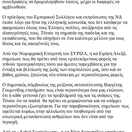
συνεδριάσεις να δρομολογηθούν λύσεις, μέχρι οι διαφορές να
αμβλυνθούν.
Ο πρόεδρος του Εμπορικού Συλλόγου και εκπρόσωπος της ΝΔ
έκανε λόγο για ήττα της ελληνικής κοινωνίας που δεν κατάφερε να
αφομοιώσει όλους τους Έλληνες πολίτες, ανεξάρτητα από τις
ιδιαιτερότητές τους. Τόνισε τη σημασία της παιδείας και της
εκπαίδευσης, που θα οδηγήσει σε ένα καλύτερο μέλλον για τους
ίδιους και τις οικογένειές τους.
Από την Νομαρχιακή Επιτροπή του ΣΥΡΙΖΑ, η κα Ειρήνη Αλεξά,
σημείωσε πως θα πρέπει από τους εμπλεκόμενους φορείς να
τεθούν προτεραιότητες τόσο για άμεσες παρεμβάσεις για την
ένταξη και βελτίωση της ζωής των συμπολιτών μας, όσο και σε
βάθος χρόνου, ζητώντας νέα σύσκεψη με περισσότερους φορείς.
Ο δημοτικός σύμβουλος της μείζονος αντιπολίτευσης Βαγγέλης
Γουμενίδης επισήμανε πως είναι περισσότερα όσα μας ενώνουν,
ότι η κάθε γειτονιά έχει τα προβλήματά της και τις ανάγκες της.
Τόνισε ότι τα παιδιά θα πρέπει να μορφώνονται και να υπάρχει
περισσότερη εξωστρέφεια. Για την παραβατικότητα, σημείωσε πως
οφείλεται κυρίως στην αλλοίωση του πληθυσμού από την
εσωτερική μετανάστευση ανθρώπων που δεν είναι από την
περιοχή.
Από τη «Λαϊκή Συσπείρωση», η κα Νίκη Δραμανίδου επισήμανε