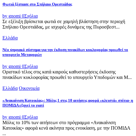
Φωτιά ξέσπασε στο Σπήλαιο Ορεστιάδας
by gnomi
0
Σχόλια
Σε εξέλιξη βρίσκεται φωτιά σε χαμηλή βλάστηση στην περιοχή
Σπήλαιο Ορεστιάδας, με ισχυρές δυνάμεις της Πυροσβεστ...
Ελλάδα
Νέο ψηφιακό σύστημα για την έκδοση πινακίδων κυκλοφορίας προωθεί το
υπουργείο Μεταφορών
by gnomi
0
Σχόλια
Οριστικό τέλος στις κατά καιρούς καθυστερήσεις έκδοσης
πινακίδων κυκλοφορίας προωθεί το υπουργείο Υποδομών και Μ...
Ελλάδα
Οικονομία
«Ανακαίνιση Κατοικίας»: Μόλις 1 στις 10 αιτήσεις αφορά «κλειστά» σπίτια- η
ΠΟΜΙΔΑ εξηγεί το γιατί
by gnomi
0
Σχόλια
Μόλις το 10% των αιτήσεων στο πρόγραμμα «Ανακαίνιση
Κατοικίας» αφορά κενά ακίνητα προς ενοικίαση, με την ΠΟΜΙΔΑ
...