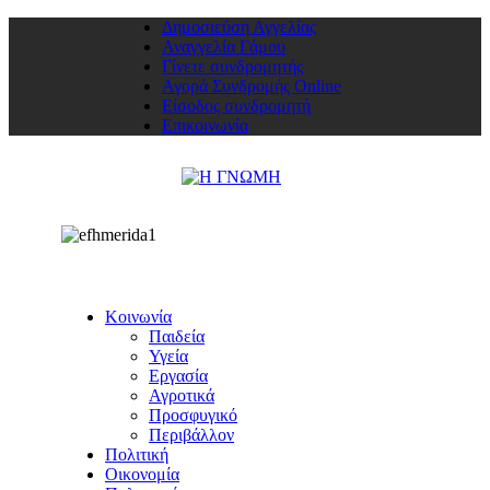
Δημοσιεύση Αγγελίας
Αναγγελία Γάμου
Γίνετε συνδρομητής
Αγορά Συνδρομής Online
Είσοδος συνδρομητή
Επικοινωνία
Κοινωνία
Παιδεία
Υγεία
Εργασία
Αγροτικά
Προσφυγικό
Περιβάλλον
Πολιτική
Οικονομία