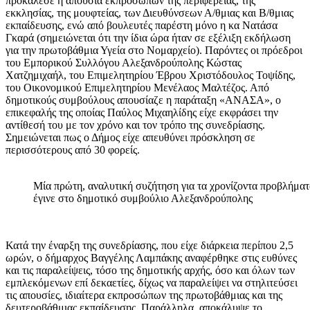
προκάλεσε η απουσία εκπροσώπων της περιφέρειας, της
εκκλησίας, της μουφτείας, των Διευθύνσεων Α/θμιας και Β/θμιας
εκπαίδευσης, ενώ από βουλευτές παρέστη μόνο η κα Νατάσα
Γκαρά (σημειώνεται ότι την ίδια ώρα ήταν σε εξέλιξη εκδήλωση
για την πρωτοβάθμια Υγεία στο Νομαρχείο). Παρόντες οι πρόεδροι
του Εμπορικού Συλλόγου Αλεξανδρούπολης Κώστας
Χατζημιχαήλ, του Επιμελητηρίου Έβρου Χριστόδουλος Τοψίδης,
του Οικονομικού Επιμελητηρίου Μενέλαος Μαλτέζος. Από
δημοτικούς συμβούλους απουσίαζε η παράταξη «ΑΝΑΣΑ», ο
επικεφαλής της οποίας Παύλος Μιχαηλίδης είχε εκφράσει την
αντίθεσή του με τον χρόνο και τον τρόπο της συνεδρίασης.
Σημειώνεται πως ο Δήμος είχε απευθύνει πρόσκληση σε
περισσότερους από 30 φορείς.
Μία πρώτη, αναλυτική συζήτηση για τα χρονίζοντα προβλήματ
έγινε στο δημοτικό συμβούλιο Αλεξανδρούπολης
Κατά την έναρξη της συνεδρίασης, που είχε διάρκεια περίπου 2,5
ωρών, ο δήμαρχος Βαγγέλης Λαμπάκης αναφέρθηκε στις ευθύνες
και τις παραλείψεις, τόσο της δημοτικής αρχής, όσο και όλων των
εμπλεκόμενων επί δεκαετίες, δίχως να παραλείψει να στηλιτεύσει
τις απουσίες, ιδιαίτερα εκπροσώπων της πρωτοβάθμιας και της
δευτεροβάθμιας εκπαίδευσης. Παράλληλα, αποκάλυψε το