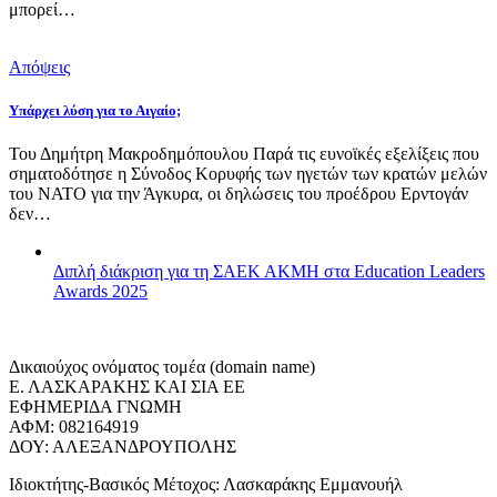
μπορεί…
Απόψεις
Υπάρχει λύση για το Αιγαίο;
Του Δημήτρη Μακροδημόπουλου Παρά τις ευνοϊκές εξελίξεις που
σηματοδότησε η Σύνοδος Κορυφής των ηγετών των κρατών μελών
του ΝΑΤΟ για την Άγκυρα, οι δηλώσεις του προέδρου Ερντογάν
δεν…
Διπλή διάκριση για τη ΣΑΕΚ ΑΚΜΗ στα Education Leaders
Awards 2025
Δικαιούχος ονόματος τομέα (domain name)
Ε. ΛΑΣΚΑΡΑΚΗΣ ΚΑΙ ΣΙΑ ΕΕ
ΕΦΗΜΕΡΙΔΑ ΓΝΩΜΗ
ΑΦΜ: 082164919
ΔΟΥ: ΑΛΕΞΑΝΔΡΟΥΠΟΛΗΣ
Ιδιοκτήτης-Βασικός Μέτοχος: Λασκαράκης Εμμανουήλ