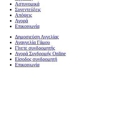
Αστυνομικά
Συνεντεύξεις
Απόψεις
Αγορά
Επικοινωνία
Δημοσιεύση Αγγελίας
Αναγγελία Γάμου
Γίνετε συνδρομητής
Αγορά Συνδρομής Online
Είσοδος συνδρομητή
Επικοινωνία