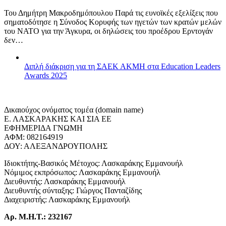
Του Δημήτρη Μακροδημόπουλου Παρά τις ευνοϊκές εξελίξεις που
σηματοδότησε η Σύνοδος Κορυφής των ηγετών των κρατών μελών
του ΝΑΤΟ για την Άγκυρα, οι δηλώσεις του προέδρου Ερντογάν
δεν…
Διπλή διάκριση για τη ΣΑΕΚ ΑΚΜΗ στα Education Leaders
Awards 2025
Δικαιούχος ονόματος τομέα (domain name)
Ε. ΛΑΣΚΑΡΑΚΗΣ ΚΑΙ ΣΙΑ ΕΕ
ΕΦΗΜΕΡΙΔΑ ΓΝΩΜΗ
ΑΦΜ: 082164919
ΔΟΥ: ΑΛΕΞΑΝΔΡΟΥΠΟΛΗΣ
Ιδιοκτήτης-Βασικός Μέτοχος: Λασκαράκης Εμμανουήλ
Νόμιμος εκπρόσωπος: Λασκαράκης Εμμανουήλ
Διευθυντής: Λασκαράκης Εμμανουήλ
Διευθυντής σύνταξης: Γιώργος Πανταζίδης
Διαχειριστής: Λασκαράκης Εμμανουήλ
Αρ. Μ.Η.Τ.: 232167