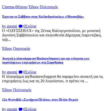
Cinema-Θέατρο
Έβρος
Πολιτισμός
Έρχεται το Σάββατο στην Αλεξανδρούπολη ο «Οδυσσεβάχ»
by gnomi
0
Σχόλια
Ο «ΟΔΥΣΣΕΒΑΧ» της Ξένιας Καλογεροπούλου, με μουσική
Διονύση Σαββόπουλου και σκηνοθεσία Δήμητρας Λαρεντζάκη,
ταξι...
Έβρος
Οικονομία
Ανοιχτή η πλατφόρμα myBusinessSupport για την ενίσχυση των
πυρόπληκτων επιχειρήσεων στη Σαμοθράκη
by gnomi
0
Σχόλια
Η πλατφόρμα myBusinessSupport θα παραμείνει ανοικτή για τις
επιχειρήσεις έως και τις 20 Αυγούστου, τι πρέπει να ...
Έβρος
Πολιτισμός
12ο Φεστιβάλ «Σωτήρεια Πέπλου» στον Πέπλο Φερών
by gnomi
0
Σχόλια