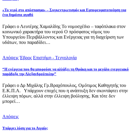
«Το νερό στο απόσπασμα» – Συγκεντρωτισμός και Εμπορευματοποίηση για
ένα δημόσιο αγαθό
Γράφει ο Λευτέρης Χαμαλίδης Το νομοσχέδιο – ταφόπλακα στον
κοινωνικό χαρακτήρα του νερού Ο πρόσφατος νόμος του
Υπουργείου Περιβάλλοντος και Ενέργειας για τη διαχείριση των
υδάτων, που παραδίδει…
Απόψεις
Έβρος
Επιστήμη - Τεχνολογία
“Η ενέργεια που θα μπορούσε να αλλάξει τη Θράκη και το μεγάλο ενεργειακό
παράδοξο της Αλεξανδρούπολης”
Γράφει ο Δρ Μιχάλης Γρ.Βραχόπουλος, Ομότιμος Καθηγητής του
Ε.Κ.Π.Α. Υπάρχουν εποχές που η ανάπτυξη δεν σκοντάφτει στην
έλλειψη πόρων, αλλά στην έλλειψη βούλησης. Και τότε δεν
μπορεί…
Απόψεις
Υπάρχει λύση για το Αιγαίο;