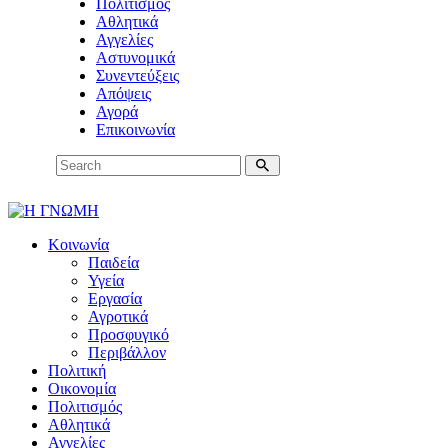
Πολιτισμός
Αθλητικά
Αγγελίες
Αστυνομικά
Συνεντεύξεις
Απόψεις
Αγορά
Επικοινωνία
Κοινωνία
Παιδεία
Υγεία
Εργασία
Αγροτικά
Προσφυγικό
Περιβάλλον
Πολιτική
Οικονομία
Πολιτισμός
Αθλητικά
Αγγελίες