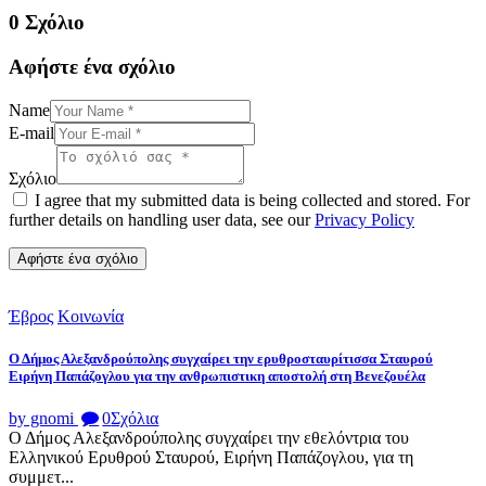
0 Σχόλιο
Αφήστε ένα σχόλιο
Name
E-mail
Σχόλιο
I agree that my submitted data is being collected and stored. For
further details on handling user data, see our
Privacy Policy
Έβρος
Κοινωνία
Ο Δήμος Αλεξανδρούπολης συγχαίρει την ερυθροσταυρίτισσα Σταυρού
Ειρήνη Παπάζογλου για την ανθρωπιστικη αποστολή στη Βενεζουέλα
by gnomi
0
Σχόλια
Ο Δήμος Αλεξανδρούπολης συγχαίρει την εθελόντρια του
Ελληνικού Ερυθρού Σταυρού, Ειρήνη Παπάζογλου, για τη
συμμετ...