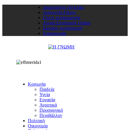
Δημοσιεύση Αγγελίας
Αναγγελία Γάμου
Γίνετε συνδρομητής
Αγορά Συνδρομής Online
Είσοδος συνδρομητή
Επικοινωνία
Κοινωνία
Παιδεία
Υγεία
Εργασία
Αγροτικά
Προσφυγικό
Περιβάλλον
Πολιτική
Οικονομία