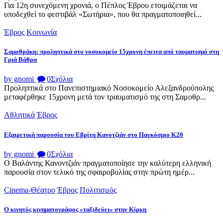
Για 12η συνεχόμενη χρονιά, ο Πέπλος Έβρου ετοιμάζεται να
υποδεχθεί το φεστιβάλ «Σωτήρια», που θα πραγματοποιηθεί...
Έβρος
Κοινωνία
Σαμοθράκη: προληπτικά στο νοσοκομείο 15χρονη έπειτα από ταυματισμό στη
Γριά Βάθρα
by gnomi
0
Σχόλια
Προληπτικά στο Πανεπιστημιακό Νοσοκομείο Αλεξανδρούπολης
μεταφέρθηκε 15χρονη μετά τον τραυματισμό της στη Σαμοθρ...
Αθλητικά
Έβρος
Εξαιρετική παρουσία του Εβρίτη Κανοτζιάν στο Παγκόσμιο Κ20
by gnomi
0
Σχόλια
Ο Βαλάντης Κανοντζιάν πραγματοποίησε την καλύτερη ελληνική
παρουσία στον τελικό της σφαιροβολίας στην πρώτη ημέρ...
Cinema-Θέατρο
Έβρος
Πολιτισμός
Ο κινητός κινηματογράφος «ταξιδεύει» στην Κίρκη