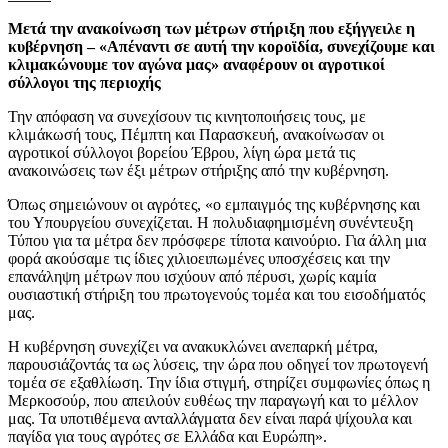
Μετά την ανακοίνωση των μέτρων στήριξη που εξήγγειλε η
κυβέρνηση –
«Απέναντι σε αυτή την κοροϊδία, συνεχίζουμε και
κλιμακώνουμε τον αγώνα μας» αναφέρουν οι αγροτικοί
σύλλογοι της περιοχής
Την απόφαση να συνεχίσουν τις κινητοποιήσεις τους, με
κλιμάκωσή τους, Πέμπτη και Παρασκευή, ανακοίνωσαν οι
αγροτικοί σύλλογοι βορείου Έβρου, λίγη ώρα μετά τις
ανακοινώσεις των έξι μέτρων στήριξης από την κυβέρνηση.
Όπως σημειώνουν οι αγρότες, «ο εμπαιγμός της κυβέρνησης και
του Υπουργείου συνεχίζεται. Η πολυδιαφημισμένη συνέντευξη
Τύπου για τα μέτρα δεν πρόσφερε τίποτα καινούριο. Για άλλη μια
φορά ακούσαμε τις ίδιες χιλιοειπωμένες υποσχέσεις και την
επανάληψη μέτρων που ισχύουν από πέρυσι, χωρίς καμία
ουσιαστική στήριξη του πρωτογενούς τομέα και του εισοδήματός
μας.
Η κυβέρνηση συνεχίζει να ανακυκλώνει ανεπαρκή μέτρα,
παρουσιάζοντάς τα ως λύσεις, την ώρα που οδηγεί τον πρωτογενή
τομέα σε εξαθλίωση. Την ίδια στιγμή, στηρίζει συμφωνίες όπως η
Μερκοσούρ, που απειλούν ευθέως την παραγωγή και το μέλλον
μας. Τα υποτιθέμενα ανταλλάγματα δεν είναι παρά ψίχουλα και
παγίδα για τους αγρότες σε Ελλάδα και Ευρώπη».