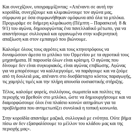
Και συνεχίζουν, υπογραμμίζοντας: «Απέναντι σε αυτή την
κοροϊδία, συνεχίζουμε και κλιμακώνουμε τον αγώνα μας,
σύμφωνα με όσα συμφωνήθηκαν ομόφωνα από όλα τα μπλόκα.
Προχωράμε σε διήμερη κλιμάκωση (Πέμπτη – Παρασκευή 8 &
9/1) του αγώνα, δημιουργώντας ένα πανελλαδικό μέτωπο, για να
απαντήσουμε συλλογικά και οργανωμένα στην κυβερνητική
απαξίωση και στον εμπαιγμό που βιώνουμε.
Καλούμε όλους τους αγρότες και τους κτηνοτρόφους να
δυναμώσουν άμεσα το μπλόκο του Ορμενίου με τα αγροτικά τους
μηχανήματα. Η παρουσία όλων είναι κρίσιμη. Ο αγώνας που
δίνουμε δεν είναι συγκυριακός, είναι αγώνας επιβίωσης. Αγώνας
για να μπορέσουμε να καλλιεργούμε, να παράγουμε και να ζούμε
από τη δουλειά μας, απέναντι στο δυσβάσταχτο κόστος παραγωγής,
τις χαμηλές τιμές και την πλήρη απουσία ουσιαστικής στήριξης.
Τέλος, καλούμε φορείς, συλλόγους, σωματεία και πολίτες της
περιοχής να βρεθούν στο μπλόκο, ώστε να δημιουργήσουμε και να
διαμορφώσουμε όλοι ένα πλαίσιο κοινών αιτημάτων για τα
προβλήματα που αντιμετωπίζει συνολικά η τοπική κοινωνία.
Στην κοροϊδία απαντάμε μαζικά, συλλογικά με ενότητα. Ούτε βήμα
πίσω αν δεν εξασφαλίσουμε το μέλλον του κλάδου μας και της
περιοχής μας».