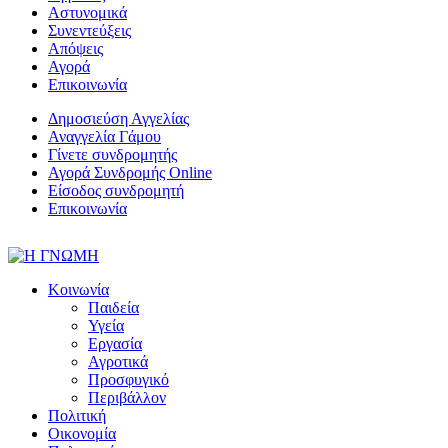
Αστυνομικά
Συνεντεύξεις
Απόψεις
Αγορά
Επικοινωνία
Δημοσιεύση Αγγελίας
Αναγγελία Γάμου
Γίνετε συνδρομητής
Αγορά Συνδρομής Online
Είσοδος συνδρομητή
Επικοινωνία
Κοινωνία
Παιδεία
Υγεία
Εργασία
Αγροτικά
Προσφυγικό
Περιβάλλον
Πολιτική
Οικονομία