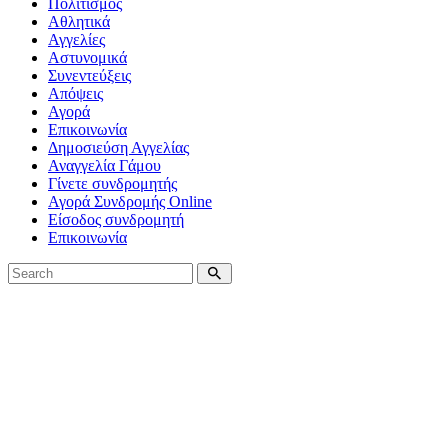
Πολιτισμός
Αθλητικά
Αγγελίες
Αστυνομικά
Συνεντεύξεις
Απόψεις
Αγορά
Επικοινωνία
Δημοσιεύση Αγγελίας
Αναγγελία Γάμου
Γίνετε συνδρομητής
Αγορά Συνδρομής Online
Είσοδος συνδρομητή
Επικοινωνία