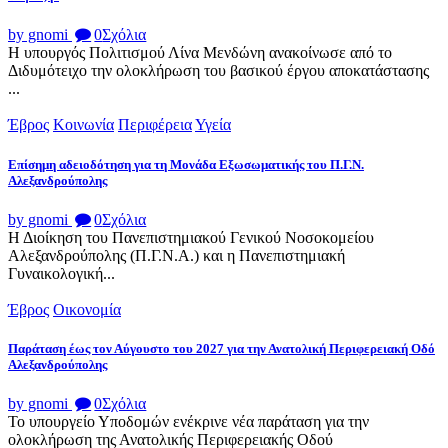
by gnomi
0
Σχόλια
Η υπουργός Πολιτισμού Λίνα Μενδώνη ανακοίνωσε από το
Διδυμότειχο την ολοκλήρωση του βασικού έργου αποκατάστασης
...
Έβρος
Κοινωνία
Περιφέρεια
Υγεία
Επίσημη αδειοδότηση για τη Μονάδα Εξωσωματικής του Π.Γ.Ν.
Αλεξανδρούπολης
by gnomi
0
Σχόλια
Η Διοίκηση του Πανεπιστημιακού Γενικού Νοσοκομείου
Αλεξανδρούπολης (Π.Γ.Ν.Α.) και η Πανεπιστημιακή
Γυναικολογική...
Έβρος
Οικονομία
Παράταση έως τον Αύγουστο του 2027 για την Ανατολική Περιφερειακή Οδό
Αλεξανδρούπολης
by gnomi
0
Σχόλια
Το υπουργείο Υποδομών ενέκρινε νέα παράταση για την
ολοκλήρωση της Ανατολικής Περιφερειακής Οδού