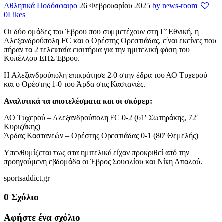
Αθλητικά
Ποδόσφαιρο
26 Φεβρουαρίου 2025
by news-room
0
Likes
Οι δύο ομάδες του Έβρου που συμμετέχουν στη Γ’ Εθνική, η
Αλεξανδρούπολη FC και ο Ορέστης Ορεστιάδας, είναι εκείνες που
πήραν τα 2 τελευταία εισιτήρια για την ημιτελική φάση του
Κυπέλλου ΕΠΣ Έβρου.
Η Αλεξανδρούπολη επικράτησε 2-0 στην έδρα του ΑΟ Τυχερού
και ο Ορέστης 1-0 του Άρδα στις Καστανιές.
Αναλυτικά τα αποτελέσματα και οι σκόρερ:
ΑΟ Τυχερού – Αλεξανδρούπολη FC 0-2 (61′ Σωτηράκης, 72′
Κυριζάκης)
Άρδας Καστανεών – Ορέστης Ορεστιάδας 0-1 (80′ Θεμελής)
Υπενθυμίζεται πως στα ημιτελικά είχαν προκριθεί από την
προηγούμενη εβδομάδα οι Έβρος Σουφλίου και Νίκη Απαλού.
sportsaddict.gr
0 Σχόλιο
Αφήστε ένα σχόλιο