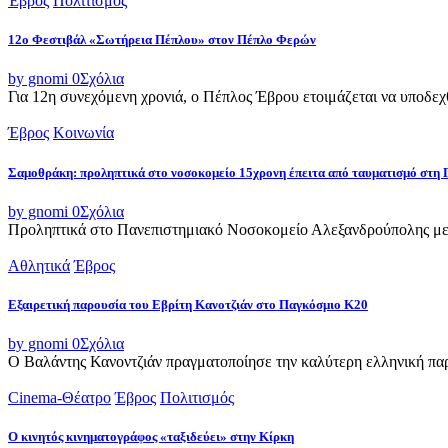
Έβρος
Πολιτισμός
12ο Φεστιβάλ «Σωτήρεια Πέπλου» στον Πέπλο Φερών
by gnomi
0
Σχόλια
Για 12η συνεχόμενη χρονιά, ο Πέπλος Έβρου ετοιμάζεται να υποδεχθ
Έβρος
Κοινωνία
Σαμοθράκη: προληπτικά στο νοσοκομείο 15χρονη έπειτα από ταυματισμό στη 
by gnomi
0
Σχόλια
Προληπτικά στο Πανεπιστημιακό Νοσοκομείο Αλεξανδρούπολης μετ
Αθλητικά
Έβρος
Εξαιρετική παρουσία του Εβρίτη Κανοτζιάν στο Παγκόσμιο Κ20
by gnomi
0
Σχόλια
Ο Βαλάντης Κανοντζιάν πραγματοποίησε την καλύτερη ελληνική παρο
Cinema-Θέατρο
Έβρος
Πολιτισμός
Ο κινητός κινηματογράφος «ταξιδεύει» στην Κίρκη