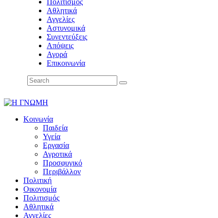
Πολιτισμός
Αθλητικά
Αγγελίες
Αστυνομικά
Συνεντεύξεις
Απόψεις
Αγορά
Επικοινωνία
Κοινωνία
Παιδεία
Υγεία
Εργασία
Αγροτικά
Προσφυγικό
Περιβάλλον
Πολιτική
Οικονομία
Πολιτισμός
Αθλητικά
Αγγελίες