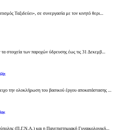
σμός Ταξιδεύει», σε συνεργασία με τον κινητό θερι...
α στοιχεία των παροχών ύδρευσης έως τις 31 Δεκεμβ...
αζήτ
ιχο την ολοκλήρωση του βασικού έργου αποκατάστασης ...
λης
πολης (Π.Γ.Ν.Α.) και η Πανεπιστημιακή Γυναικολογική...