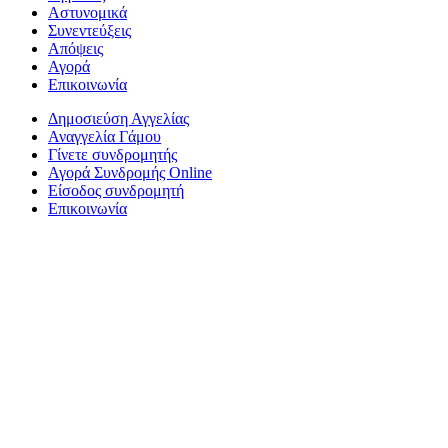
Αστυνομικά
Συνεντεύξεις
Απόψεις
Αγορά
Επικοινωνία
Δημοσιεύση Αγγελίας
Αναγγελία Γάμου
Γίνετε συνδρομητής
Αγορά Συνδρομής Online
Είσοδος συνδρομητή
Επικοινωνία