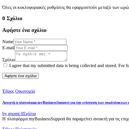
Όλες οι κυκλοφοριακές ρυθμίσεις θα εφαρμοστούν μεταξύ των ωρ
0 Σχόλιο
Αφήστε ένα σχόλιο
Name
E-mail
Σχόλιο
I agree that my submitted data is being collected and stored. For f
Έβρος
Οικονομία
Ανοιχτή η πλατφόρμα myBusinessSupport για την ενίσχυση των πυρόπληκτων
by gnomi
0
Σχόλια
Η πλατφόρμα myBusinessSupport θα παραμείνει ανοικτή για τις επιχει