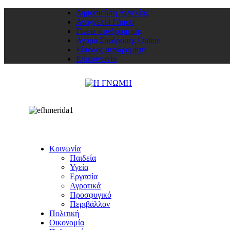
Δημοσιεύση Αγγελίας
Αναγγελία Γάμου
Γίνετε συνδρομητής
Αγορά Συνδρομής Online
Είσοδος συνδρομητή
Επικοινωνία
Κοινωνία
Παιδεία
Υγεία
Εργασία
Αγροτικά
Προσφυγικό
Περιβάλλον
Πολιτική
Οικονομία