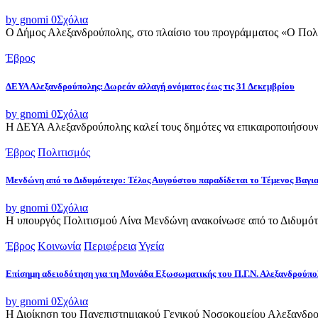
by gnomi
0
Σχόλια
Ο Δήμος Αλεξανδρούπολης, στο πλαίσιο του προγράμματος «Ο Πολιτι
Έβρος
ΔΕΥΑ Αλεξανδρούπολης: Δωρεάν αλλαγή ονόματος έως τις 31 Δεκεμβρίου
by gnomi
0
Σχόλια
Η ΔΕΥΑ Αλεξανδρούπολης καλεί τους δημότες να επικαιροποιήσουν τ
Έβρος
Πολιτισμός
Μενδώνη από το Διδυμότειχο: Τέλος Αυγούστου παραδίδεται το Τέμενος Βαγι
by gnomi
0
Σχόλια
Η υπουργός Πολιτισμού Λίνα Μενδώνη ανακοίνωσε από το Διδυμότε
Έβρος
Κοινωνία
Περιφέρεια
Υγεία
Επίσημη αδειοδότηση για τη Μονάδα Εξωσωματικής του Π.Γ.Ν. Αλεξανδρούπο
by gnomi
0
Σχόλια
Η Διοίκηση του Πανεπιστημιακού Γενικού Νοσοκομείου Αλεξανδρού