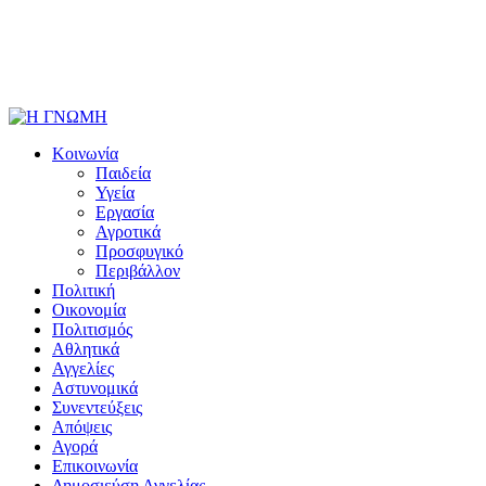
Κοινωνία
Παιδεία
Υγεία
Εργασία
Αγροτικά
Προσφυγικό
Περιβάλλον
Πολιτική
Οικονομία
Πολιτισμός
Αθλητικά
Αγγελίες
Αστυνομικά
Συνεντεύξεις
Απόψεις
Αγορά
Επικοινωνία
Δημοσιεύση Αγγελίας