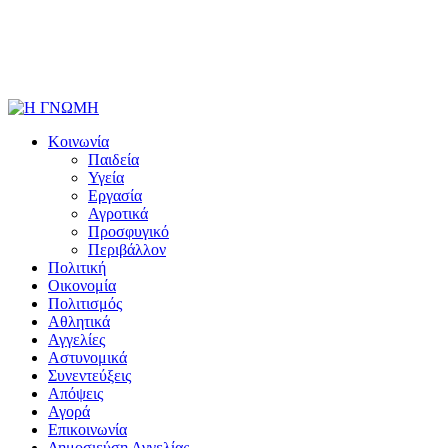
Κοινωνία
Παιδεία
Υγεία
Εργασία
Αγροτικά
Προσφυγικό
Περιβάλλον
Πολιτική
Οικονομία
Πολιτισμός
Αθλητικά
Αγγελίες
Αστυνομικά
Συνεντεύξεις
Απόψεις
Αγορά
Επικοινωνία
Δημοσιεύση Αγγελίας