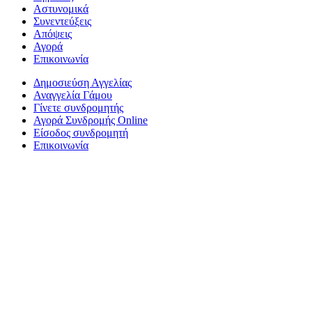
Αστυνομικά
Συνεντεύξεις
Απόψεις
Αγορά
Επικοινωνία
Δημοσιεύση Αγγελίας
Αναγγελία Γάμου
Γίνετε συνδρομητής
Αγορά Συνδρομής Online
Είσοδος συνδρομητή
Επικοινωνία