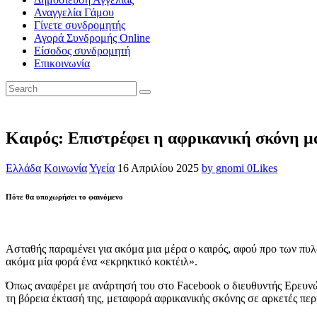
Αναγγελία Γάμου
Γίνετε συνδρομητής
Αγορά Συνδρομής Online
Είσοδος συνδρομητή
Επικοινωνία
Καιρός: Επιστρέφει η αφρικανική σκόνη μα
Ελλάδα
Κοινωνία
Υγεία
16 Απριλίου 2025
by gnomi
0
Likes
Πότε θα υποχωρήσει το φαινόμενο
Ασταθής παραμένει για ακόμα μια μέρα ο καιρός, αφού προ των πυλ
ακόμα μία φορά ένα «εκρηκτικό κοκτέιλ».
Όπως αναφέρει με ανάρτησή του στο Facebook ο διευθυντής Ερευν
τη βόρεια έκτασή της, μεταφορά αφρικανικής σκόνης σε αρκετές περ