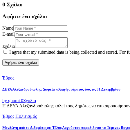
0 Σχόλιο
Αφήστε ένα σχόλιο
Name
E-mail
Σχόλιο
I agree that my submitted data is being collected and stored. For f
Έβρος
ΔΕΥΑ Αλεξανδρούπολης: Δωρεάν αλλαγή ονόματος έως τις 31 Δεκεμβρίου
by gnomi
0
Σχόλια
Η ΔΕΥΑ Αλεξανδρούπολης καλεί τους δημότες να επικαιροποιήσουν τ
Έβρος
Πολιτισμός
Μενδώνη από το Διδυμότειχο: Τέλος Αυγούστου παραδίδεται το Τέμενος Βαγι