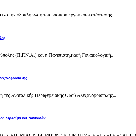
ιχο την ολοκλήρωση του βασικού έργου αποκατάστασης ...
λης
πολης (Π.Γ.Ν.Α.) και η Πανεπιστημιακή Γυναικολογική...
Αλεξανδρούπολης
η της Ανατολικής Περιφερειακής Οδού Αλεξανδρούπολης...
 σε Χιροσίμα και Ναγκασάκι
ΙΨΗ ΤΩΝ ΑΤΟΜΙΚΩΝ ΒΟΜΒΩΝ ΣΕ ΧΙΡΟΣΙΜΑ ΚΑΙ ΝΑΓΚΑΣΑΚΙ Την 