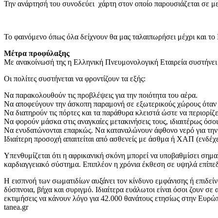
Την ανάρτησή του συνοδεύει χάρτη στον οποίο παρουσιάζεται σε με
Το φαινόμενο όπως όλα δείχνουν θα μας ταλαιπωρήσει μέχρι και το
Μέτρα προφύλαξης
Με ανακοίνωσή της η Ελληνική Πνευμονολογική Εταιρεία συστήνει 
Οι πολίτες συστήνεται να φροντίζουν τα εξής:
Να παρακολουθούν τις προβλέψεις για την ποιότητα του αέρα.
Να αποφεύγουν την άσκοπη παραμονή σε εξωτερικούς χώρους όταν τ
Να διατηρούν τις πόρτες και τα παράθυρα κλειστά ώστε να περιορίζ
Να φορούν μάσκα στις αναγκαίες μετακινήσεις τους, ιδιαιτέρως όσο
Να ενυδατώνονται επαρκώς. Να καταναλώνουν άφθονο νερό για την
Ιδιαίτερη προσοχή απαιτείται από ασθενείς με άσθμα ή ΧΑΠ (ενδέχ
Υπενθυμίζεται ότι η αφρικανική σκόνη μπορεί να υποβαθμίσει σημαν
καρδιαγγειακό σύστημα. Επιπλέον η χρόνια έκθεση σε υψηλά επίπεδ
Η εισπνοή των σωματιδίων αυξάνει τον κίνδυνο εμφάνισης ή επιδε
δύσπνοια, βήχα και συριγμό. Ιδιαίτερα ευάλωτοι είναι όσοι ζουν 
εκτιμήσεις να κάνουν λόγο για 42.000 θανάτους ετησίως στην Ευρώ
tanea.gr