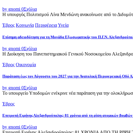
by gnomi
0
Σχόλια
Η υπουργός Πολιτισμού Λίνα Μενδώνη ανακοίνωσε από το Διδυμότε
Έβρος
Κοινωνία
Περιφέρεια
Υγεία
Επίσημη αδειοδότηση για τη Μονάδα Εξωσωματικής του Π.Γ.Ν. Αλεξανδρούπο
by gnomi
0
Σχόλια
Η Διοίκηση του Πανεπιστημιακού Γενικού Νοσοκομείου Αλεξανδρού
Έβρος
Οικονομία
Παράταση έως τον Αύγουστο του 2027 για την Ανατολική Περιφερειακή Οδό 
by gnomi
0
Σχόλια
Το υπουργείο Υποδομών ενέκρινε νέα παράταση για την ολοκλήρωσ
Έβρος
Επιτροπή Ειρήνης Αλεξανδρούπολης: 81 χρόνια από τη ρίψη ατομικών βομβών
by gnomi
0
Σχόλια
Επιτροπή Ειρήνης Αλεξανδρούπολης: 81 ΧΡΟΝΙΑ ΑΠΟ ΤΗ Ρ