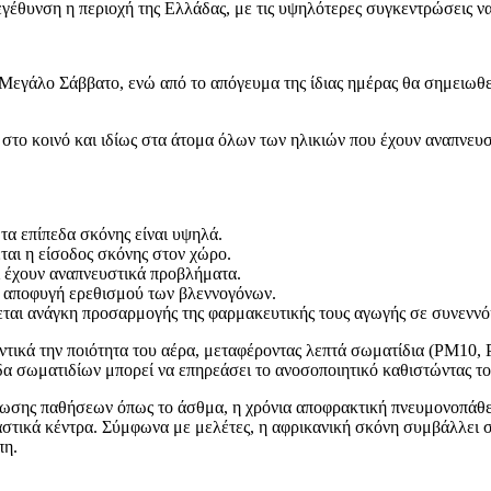
γέθυνση η περιοχή της Ελλάδας, με τις υψηλότερες συγκεντρώσεις να
 Μεγάλο Σάββατο, ενώ από το απόγευμα της ίδιας ημέρας θα σημειωθ
στο κοινό και ιδίως στα άτομα όλων των ηλικιών που έχουν αναπνευ
α επίπεδα σκόνης είναι υψηλά.
εται η είσοδος σκόνης στον χώρο.
ι έχουν αναπνευστικά προβλήματα.
 αποφυγή ερεθισμού των βλεννογόνων.
εται ανάγκη προσαρμογής της φαρμακευτικής τους αγωγής σε συνεννό
τικά την ποιότητα του αέρα, μεταφέροντας λεπτά σωματίδια (PM10, P
α σωματιδίων μπορεί να επηρεάσει το ανοσοποιητικό καθιστώντας το
ίνωσης παθήσεων όπως το άσθμα, η χρόνια αποφρακτική πνευμονοπάθ
σε αστικά κέντρα. Σύμφωνα με μελέτες, η αφρικανική σκόνη συμβάλλε
πη.