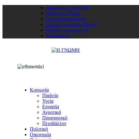
Δημοσιεύση Αγγελίας
Αναγγελία Γάμου
Γίνετε συνδρομητής
Αγορά Συνδρομής Online
Είσοδος συνδρομητή
Επικοινωνία
Κοινωνία
Παιδεία
Υγεία
Εργασία
Αγροτικά
Προσφυγικό
Περιβάλλον
Πολιτική
Οικονομία