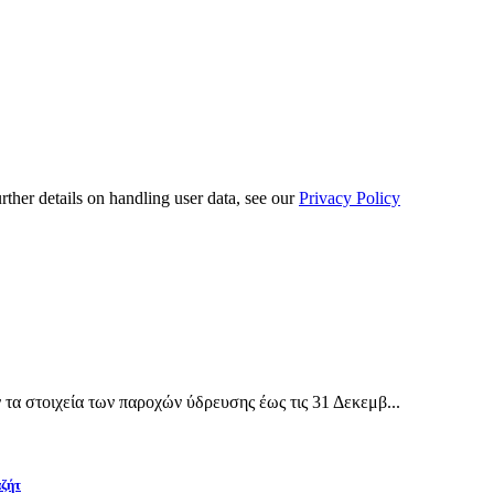
urther details on handling user data, see our
Privacy Policy
α στοιχεία των παροχών ύδρευσης έως τις 31 Δεκεμβ...
αζήτ