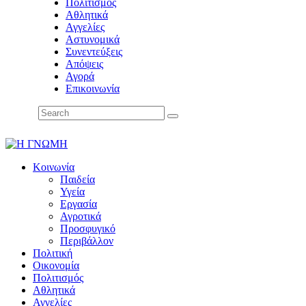
Πολιτισμός
Αθλητικά
Αγγελίες
Αστυνομικά
Συνεντεύξεις
Απόψεις
Αγορά
Επικοινωνία
Κοινωνία
Παιδεία
Υγεία
Εργασία
Αγροτικά
Προσφυγικό
Περιβάλλον
Πολιτική
Οικονομία
Πολιτισμός
Αθλητικά
Αγγελίες