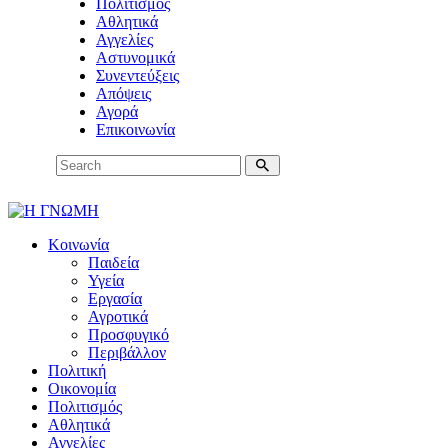
Πολιτισμός
Αθλητικά
Αγγελίες
Αστυνομικά
Συνεντεύξεις
Απόψεις
Αγορά
Επικοινωνία
Κοινωνία
Παιδεία
Υγεία
Εργασία
Αγροτικά
Προσφυγικό
Περιβάλλον
Πολιτική
Οικονομία
Πολιτισμός
Αθλητικά
Αγγελίες