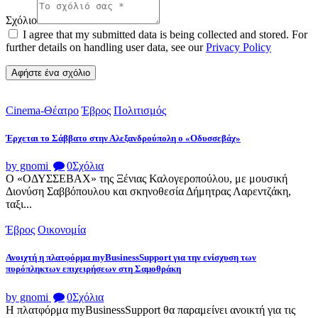
Σχόλιο
I agree that my submitted data is being collected and stored. For
further details on handling user data, see our
Privacy Policy
Cinema-Θέατρο
Έβρος
Πολιτισμός
Έρχεται το Σάββατο στην Αλεξανδρούπολη ο «Οδυσσεβάχ»
by gnomi
0
Σχόλια
Ο «ΟΔΥΣΣΕΒΑΧ» της Ξένιας Καλογεροπούλου, με μουσική
Διονύση Σαββόπουλου και σκηνοθεσία Δήμητρας Λαρεντζάκη,
ταξι...
Έβρος
Οικονομία
Ανοιχτή η πλατφόρμα myBusinessSupport για την ενίσχυση των
πυρόπληκτων επιχειρήσεων στη Σαμοθράκη
by gnomi
0
Σχόλια
Η πλατφόρμα myBusinessSupport θα παραμείνει ανοικτή για τις