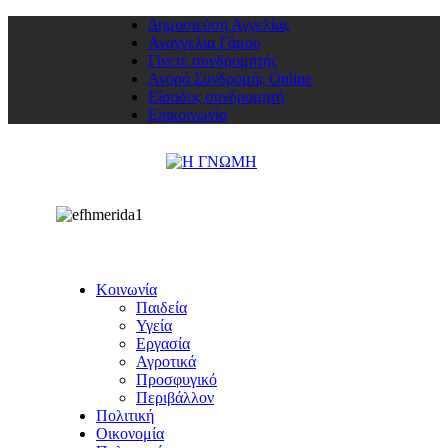
Δημοσιεύση Αγγελίας
Αναγγελία Γάμου
Γίνετε συνδρομητής
Αγορά Συνδρομής Online
Είσοδος συνδρομητή
Επικοινωνία
Κοινωνία
Παιδεία
Υγεία
Εργασία
Αγροτικά
Προσφυγικό
Περιβάλλον
Πολιτική
Οικονομία