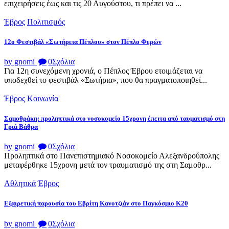
επιχειρήσεις έως και τις 20 Αυγούστου, τι πρέπει να ...
Έβρος
Πολιτισμός
12ο Φεστιβάλ «Σωτήρεια Πέπλου» στον Πέπλο Φερών
by gnomi
0
Σχόλια
Για 12η συνεχόμενη χρονιά, ο Πέπλος Έβρου ετοιμάζεται να
υποδεχθεί το φεστιβάλ «Σωτήρια», που θα πραγματοποιηθεί...
Έβρος
Κοινωνία
Σαμοθράκη: προληπτικά στο νοσοκομείο 15χρονη έπειτα από ταυματισμό στη
Γριά Βάθρα
by gnomi
0
Σχόλια
Προληπτικά στο Πανεπιστημιακό Νοσοκομείο Αλεξανδρούπολης
μεταφέρθηκε 15χρονη μετά τον τραυματισμό της στη Σαμοθρ...
Αθλητικά
Έβρος
Εξαιρετική παρουσία του Εβρίτη Κανοτζιάν στο Παγκόσμιο Κ20
by gnomi
0
Σχόλια