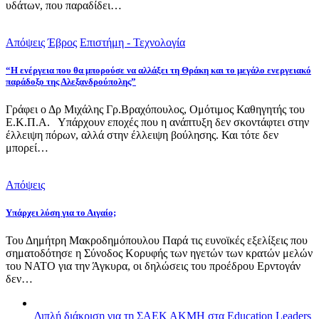
υδάτων, που παραδίδει…
Απόψεις
Έβρος
Επιστήμη - Τεχνολογία
“Η ενέργεια που θα μπορούσε να αλλάξει τη Θράκη και το μεγάλο ενεργειακό
παράδοξο της Αλεξανδρούπολης”
Γράφει ο Δρ Μιχάλης Γρ.Βραχόπουλος, Ομότιμος Καθηγητής του
Ε.Κ.Π.Α. Υπάρχουν εποχές που η ανάπτυξη δεν σκοντάφτει στην
έλλειψη πόρων, αλλά στην έλλειψη βούλησης. Και τότε δεν
μπορεί…
Απόψεις
Υπάρχει λύση για το Αιγαίο;
Του Δημήτρη Μακροδημόπουλου Παρά τις ευνοϊκές εξελίξεις που
σηματοδότησε η Σύνοδος Κορυφής των ηγετών των κρατών μελών
του ΝΑΤΟ για την Άγκυρα, οι δηλώσεις του προέδρου Ερντογάν
δεν…
Διπλή διάκριση για τη ΣΑΕΚ ΑΚΜΗ στα Education Leaders