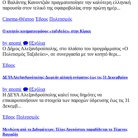
Ο Βαλάντης Κανοντζιάν πραγματοποίησε την καλύτερη ελληνική
παρουσία στον τελικό της σφαιροβολίας στην πρώτη ημέρ...
Cinema-Θέατρο
Έβρος
Πολιτισμός
Ο κινητός κινηματογράφος «ταξιδεύει» στην Κίρκη
by gnomi
0
Σχόλια
Ο Δήμος Αλεξανδρούπολης, στο πλαίσιο του προγράμματος «Ο
Πολιτισμός Ταξιδεύει», σε συνεργασία με τον κινητό θερι...
Έβρος
ΔΕΥΑ Αλεξανδρούπολης: Δωρεάν αλλαγή ονόματος έως τις 31 Δεκεμβρίου
by gnomi
0
Σχόλια
Η ΔΕΥΑ Αλεξανδρούπολης καλεί τους δημότες να
επικαιροποιήσουν τα στοιχεία των παροχών ύδρευσης έως τις 31
Δεκεμβ...
Έβρος
Πολιτισμός
Μενδώνη από το Διδυμότειχο: Τέλος Αυγούστου παραδίδεται το Τέμενος
Βαγιαζήτ