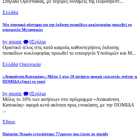
Σπήλαιο Ορεστιάδας, με ισχυρές δυνάμεις της Πυροσβεστ...
Ελλάδα
Νέο ψηφιακό σύστημα για την έκδοση πινακίδων κυκλοφορίας προωθεί το
υπουργείο Μεταφορών
by gnomi
0
Σχόλια
Οριστικό τέλος στις κατά καιρούς καθυστερήσεις έκδοσης
πινακίδων κυκλοφορίας προωθεί το υπουργείο Υποδομών και Μ...
Ελλάδα
Οικονομία
«Ανακαίνιση Κατοικίας»: Μόλις 1 στις 10 αιτήσεις αφορά «κλειστά» σπίτια- η
ΠΟΜΙΔΑ εξηγεί το γιατί
by gnomi
0
Σχόλια
Μόλις το 10% των αιτήσεων στο πρόγραμμα «Ανακαίνιση
Κατοικίας» αφορά κενά ακίνητα προς ενοικίαση, με την ΠΟΜΙΔΑ
...
Έβρος
Παλαγία: Νεκρός εντοπίστηκε 77χρονος που έπεσε σε πηγάδι