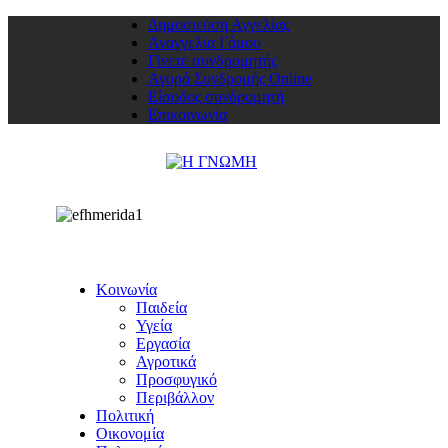
Δημοσιεύση Αγγελίας
Αναγγελία Γάμου
Γίνετε συνδρομητής
Αγορά Συνδρομής Online
Είσοδος συνδρομητή
Επικοινωνία
Κοινωνία
Παιδεία
Υγεία
Εργασία
Αγροτικά
Προσφυγικό
Περιβάλλον
Πολιτική
Οικονομία