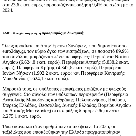
στα 23,6 εκατ. ευρώ, παρουσιάζοντας αύξηση 9,4% σε σχέση με το
2024.
προορισμός με δυναμική;
ΑΜΘ: Φτωχός συγγενής ή
Όπως προκύπτει από την Έρευνα Συνόρων, που δημοσίευσε το
euro2day.gr, τον κύριο όγκο των εισπράξεων, σε ποσοστό 89,9%
του συνόλου, μοιράζονται πέντε περιφέρειες: Περιφέρεια Νοτίου
Αιγαίου (6.624,8 εκατ. ευρώ), Περιφέρεια Αττικής (5.838,2 εκατ.
ευρώ), Περιφέρεια Κρήτης (4.342,6 εκατ. ευρώ), Περιφέρεια
Ιονίων Νήσων (1.902,2 εκατ. ευρώ) και Περιφέρεια Κεντρικής
Μακεδονίας (1.624,1 εκατ. ευρώ).
Μπροστά τους, οι υπόλοιπες περιφέρειες μοιάζουν με φτωχούς
συγγενείς: Στο σύνολο των υπόλοιπων περιφερειών (Περιφέρεια
Ανατολικής Μακεδονίας και Θράκης, Πελοποννήσου, Ηπείρου,
Στερεάς Ελλάδας, Θεσσαλίας, Δυτικής Ελλάδας, Βορείου Αιγαίου
και Δυτικής Μακεδονίας) οι εισπράξεις διαμορφώθηκαν στα
2.275,1 εκατ. ευρώ.
Ίδια εικόνα και στον αριθμό των επισκέψεων. Το 2025, οι
ταξιδιώτες που επισκέφθηκαν την Ελλάδα πραγματοποίησαν