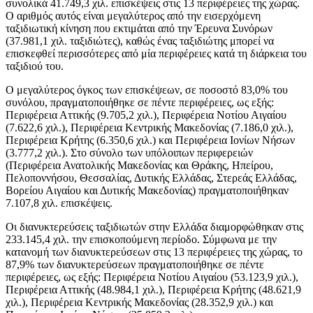
συνολικά 41.749,3 χιλ. επισκέψεις στις 13 περιφέρειες της χώρας.
Ο αριθμός αυτός είναι μεγαλύτερος από την εισερχόμενη
ταξιδιωτική κίνηση που εκτιμάται από την Έρευνα Συνόρων
(37.981,1 χιλ. ταξιδιώτες), καθώς ένας ταξιδιώτης μπορεί να
επισκεφθεί περισσότερες από μία περιφέρειες κατά τη διάρκεια του
ταξιδιού του.
Ο μεγαλύτερος όγκος των επισκέψεων, σε ποσοστό 83,0% του
συνόλου, πραγματοποιήθηκε σε πέντε περιφέρειες, ως εξής:
Περιφέρεια Αττικής (9.705,2 χιλ.), Περιφέρεια Νοτίου Αιγαίου
(7.622,6 χιλ.), Περιφέρεια Κεντρικής Μακεδονίας (7.186,0 χιλ.),
Περιφέρεια Κρήτης (6.350,6 χιλ.) και Περιφέρεια Ιονίων Νήσων
(3.777,2 χιλ.). Στο σύνολο των υπόλοιπων περιφερειών
(Περιφέρεια Ανατολικής Μακεδονίας και Θράκης, Ηπείρου,
Πελοποννήσου, Θεσσαλίας, Δυτικής Ελλάδας, Στερεάς Ελλάδας,
Βορείου Αιγαίου και Δυτικής Μακεδονίας) πραγματοποιήθηκαν
7.107,8 χιλ. επισκέψεις.
Οι διανυκτερεύσεις ταξιδιωτών στην Ελλάδα διαμορφώθηκαν στις
233.145,4 χιλ. την επισκοπούμενη περίοδο. Σύμφωνα με την
κατανομή των διανυκτερεύσεων στις 13 περιφέρειες της χώρας, το
87,9% των διανυκτερεύσεων πραγματοποιήθηκε σε πέντε
περιφέρειες, ως εξής: Περιφέρεια Νοτίου Αιγαίου (53.123,9 χιλ.),
Περιφέρεια Αττικής (48.984,1 χιλ.), Περιφέρεια Κρήτης (48.621,9
χιλ.), Περιφέρεια Κεντρικής Μακεδονίας (28.352,9 χιλ.) και