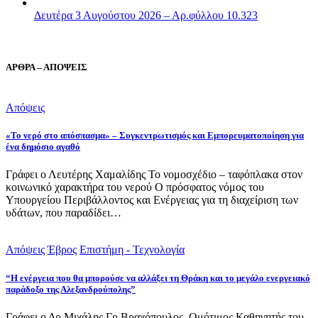
Δευτέρα 3 Αυγούστου 2026 – Αρ.φύλλου 10.323
ΑΡΘΡΑ – ΑΠΟΨΕΙΣ
Απόψεις
«Το νερό στο απόσπασμα» – Συγκεντρωτισμός και Εμπορευματοποίηση για
ένα δημόσιο αγαθό
Γράφει ο Λευτέρης Χαμαλίδης Το νομοσχέδιο – ταφόπλακα στον
κοινωνικό χαρακτήρα του νερού Ο πρόσφατος νόμος του
Υπουργείου Περιβάλλοντος και Ενέργειας για τη διαχείριση των
υδάτων, που παραδίδει…
Απόψεις
Έβρος
Επιστήμη - Τεχνολογία
“Η ενέργεια που θα μπορούσε να αλλάξει τη Θράκη και το μεγάλο ενεργειακό
παράδοξο της Αλεξανδρούπολης”
Γράφει ο Δρ Μιχάλης Γρ.Βραχόπουλος, Ομότιμος Καθηγητής του