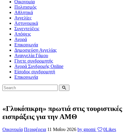
Οικονομία
Πολιτισμός
Αθλητικά
Αγγελίες
Αστυνομικά
Συνεντεύξεις
Απόψεις
Αγορά
Επικοινωνία
Δημοσιεύση Αγγελίας
Αναγγελία Γάμου
Γίνετε συνδρομητής
Αγορά Συνδρομής Online
Είσοδος συνδρομητή
Επικοινωνία
«Γλυκόπικρη» πρωτιά στις τουριστικές
εισπράξεις για την ΑΜΘ
Οικονομία
Περιφέρεια
11 Μαΐου 2026
by gnomi
0
Likes