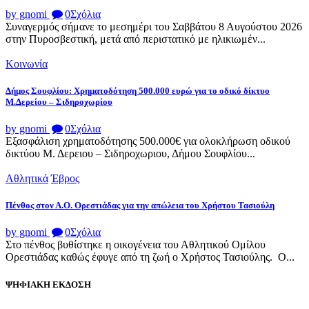
by gnomi
0
Σχόλια
Συναγερμός σήμανε το μεσημέρι του Σαββάτου 8 Αυγούστου 2026
στην Πυροσβεστική, μετά από περιστατικό με ηλικιωμέν...
Κοινωνία
Δήμος Σουφλίου: Χρηματοδότηση 500.000 ευρώ για το οδικό δίκτυο
Μ.Δερείου – Σιδηροχωρίου
by gnomi
0
Σχόλια
Εξασφάλιση χρηματοδότησης 500.000€ για ολοκλήρωση οδικού
δικτύου Μ. Δερειου – Σιδηροχωριου, Δήμου Σουφλίου...
Αθλητικά
Έβρος
Πένθος στον Α.Ο. Ορεστιάδας για την απώλεια του Χρήστου Τασιούλη
by gnomi
0
Σχόλια
Στο πένθος βυθίστηκε η οικογένεια του Αθλητικού Ομίλου
Ορεστιάδας καθώς έφυγε από τη ζωή ο Χρήστος Τασιούλης. Ο...
ΨΗΦΙΑΚΗ ΕΚΔΟΣΗ