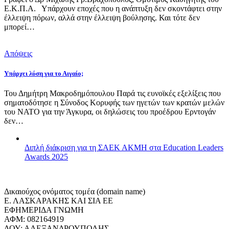
Ε.Κ.Π.Α. Υπάρχουν εποχές που η ανάπτυξη δεν σκοντάφτει στην
έλλειψη πόρων, αλλά στην έλλειψη βούλησης. Και τότε δεν
μπορεί…
Απόψεις
Υπάρχει λύση για το Αιγαίο;
Του Δημήτρη Μακροδημόπουλου Παρά τις ευνοϊκές εξελίξεις που
σηματοδότησε η Σύνοδος Κορυφής των ηγετών των κρατών μελών
του ΝΑΤΟ για την Άγκυρα, οι δηλώσεις του προέδρου Ερντογάν
δεν…
Διπλή διάκριση για τη ΣΑΕΚ ΑΚΜΗ στα Education Leaders
Awards 2025
Δικαιούχος ονόματος τομέα (domain name)
Ε. ΛΑΣΚΑΡΑΚΗΣ ΚΑΙ ΣΙΑ ΕΕ
ΕΦΗΜΕΡΙΔΑ ΓΝΩΜΗ
ΑΦΜ: 082164919
ΔΟΥ: ΑΛΕΞΑΝΔΡΟΥΠΟΛΗΣ