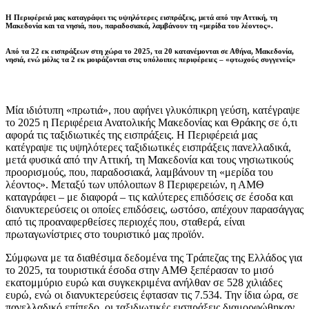
Η Περιφέρειά μας καταγράφει τις υψηλότερες εισπράξεις, μετά από την Αττική, τη
Μακεδονία και τα νησιά, που, παραδοσιακά, λαμβάνουν τη «μερίδα του λέοντος».
Από τα 22 εκ εισπράξεων στη χώρα το 2025, τα 20 κατανέμονται σε Αθήνα, Μακεδονία,
νησιά, ενώ μόλις τα 2 εκ μοιράζονται στις υπόλοιπες περιφέρειες – «φτωχούς συγγενείς»
Μία ιδιότυπη «πρωτιά», που αφήνει γλυκόπικρη γεύση, κατέγραψε
το 2025 η Περιφέρεια Ανατολικής Μακεδονίας και Θράκης σε ό,τι
αφορά τις ταξιδιωτικές της εισπράξεις. Η Περιφέρειά μας
κατέγραψε τις υψηλότερες ταξιδιωτικές εισπράξεις πανελλαδικά,
μετά φυσικά από την Αττική, τη Μακεδονία και τους νησιωτικούς
προορισμούς, που, παραδοσιακά, λαμβάνουν τη «μερίδα του
λέοντος». Μεταξύ των υπόλοιπων 8 Περιφερειών, η ΑΜΘ
καταγράφει – με διαφορά – τις καλύτερες επιδόσεις σε έσοδα και
διανυκτερεύσεις οι οποίες επιδόσεις, ωστόσο, απέχουν παρασάγγας
από τις προαναφερθείσες περιοχές που, σταθερά, είναι
πρωταγωνίστριες στο τουριστικό μας προϊόν.
Σύμφωνα με τα διαθέσιμα δεδομένα της Τράπεζας της Ελλάδος για
το 2025, τα τουριστικά έσοδα στην ΑΜΘ ξεπέρασαν το μισό
εκατομμύριο ευρώ και συγκεκριμένα ανήλθαν σε 528 χιλιάδες
ευρώ, ενώ οι διανυκτερεύσεις έφτασαν τις 7.534. Την ίδια ώρα, σε
πανελλαδικό επίπεδο, οι ταξιδιωτικές εισπράξεις διαμορφώθηκαν