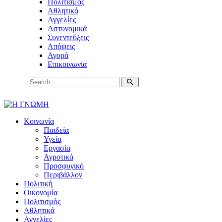
Πολιτισμός
Αθλητικά
Αγγελίες
Αστυνομικά
Συνεντεύξεις
Απόψεις
Αγορά
Επικοινωνία
Κοινωνία
Παιδεία
Υγεία
Εργασία
Αγροτικά
Προσφυγικό
Περιβάλλον
Πολιτική
Οικονομία
Πολιτισμός
Αθλητικά
Αγγελίες