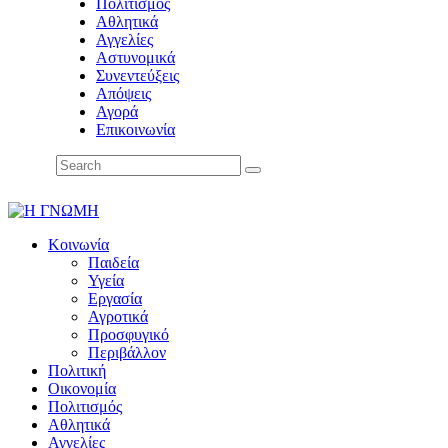
Πολιτισμός
Αθλητικά
Αγγελίες
Αστυνομικά
Συνεντεύξεις
Απόψεις
Αγορά
Επικοινωνία
Κοινωνία
Παιδεία
Υγεία
Εργασία
Αγροτικά
Προσφυγικό
Περιβάλλον
Πολιτική
Οικονομία
Πολιτισμός
Αθλητικά
Αγγελίες