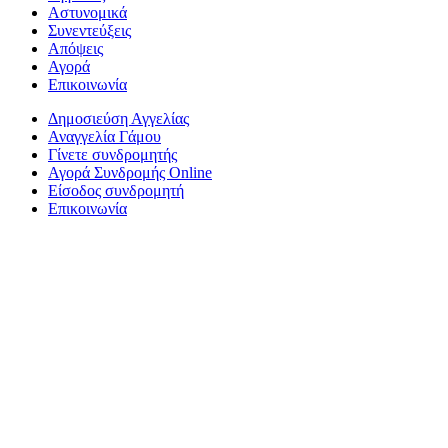
Αστυνομικά
Συνεντεύξεις
Απόψεις
Αγορά
Επικοινωνία
Δημοσιεύση Αγγελίας
Αναγγελία Γάμου
Γίνετε συνδρομητής
Αγορά Συνδρομής Online
Είσοδος συνδρομητή
Επικοινωνία