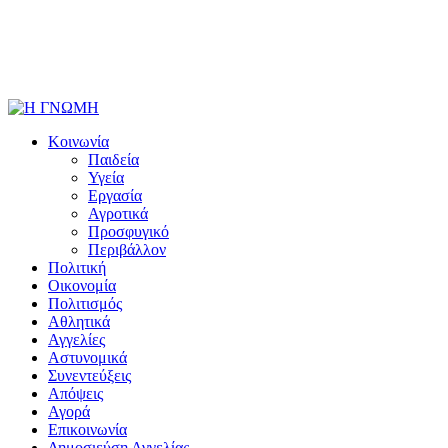
Κοινωνία
Παιδεία
Υγεία
Εργασία
Αγροτικά
Προσφυγικό
Περιβάλλον
Πολιτική
Οικονομία
Πολιτισμός
Αθλητικά
Αγγελίες
Αστυνομικά
Συνεντεύξεις
Απόψεις
Αγορά
Επικοινωνία
Δημοσιεύση Αγγελίας