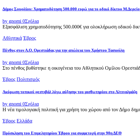
Δήμος Σουφλίου: Χρηματοδότηση 500.000 ευρώ για το οδικό δίκτυο Μ.Δερεί
by gnomi
0
Σχόλια
Εξασφάλιση χρηματοδότησης 500.000€ για ολοκλήρωση οδικού δικτ
Αθλητικά
Έβρος
Πένθος στον Α.Ο. Ορεστιάδας για την απώλεια του Χρήστου Τασιούλη
by gnomi
0
Σχόλια
Στο πένθος βυθίστηκε η οικογένεια του Αθλητικού Ομίλου Ορεστιά
Έβρος
Πολιτισμός
Ακύρωση τοπικού φεστιβάλ λόγω αύξησης του μισθωτηρίου στο Αλτιναλμάζη
by gnomi
0
Σχόλια
Η νέα τιμολογιακή πολιτική για χρήση του χώρου από τον Δήμο δημι
Έβρος
Ελλάδα
Πρόσκληση του Επιμελητηρίου Έβρου για συμμετοχή στην 90η ΔΕΘ