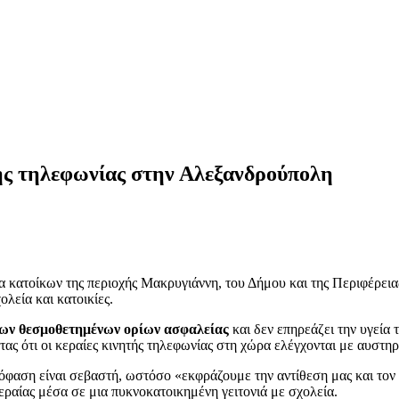
τής τηλεφωνίας στην Αλεξανδρούπολη
α κατοίκων της περιοχής Μακρυγιάννη, του Δήμου και της Περιφέρει
λεία και κατοικίες.
των θεσμοθετημένων ορίων ασφαλείας
και δεν επηρεάζει την υγεία 
τας ότι οι κεραίες κινητής τηλεφωνίας στη χώρα ελέγχονται με αυστη
πόφαση είναι σεβαστή, ωστόσο «εκφράζουμε την αντίθεση μας και τον
εραίας μέσα σε μια πυκνοκατοικημένη γειτονιά με σχολεία.