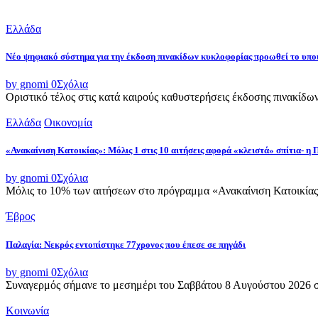
Ελλάδα
Νέο ψηφιακό σύστημα για την έκδοση πινακίδων κυκλοφορίας προωθεί το υ
by gnomi
0
Σχόλια
Οριστικό τέλος στις κατά καιρούς καθυστερήσεις έκδοσης πινακίδω
Ελλάδα
Οικονομία
«Ανακαίνιση Κατοικίας»: Μόλις 1 στις 10 αιτήσεις αφορά «κλειστά» σπίτια- η
by gnomi
0
Σχόλια
Μόλις το 10% των αιτήσεων στο πρόγραμμα «Ανακαίνιση Κατοικίας»
Έβρος
Παλαγία: Νεκρός εντοπίστηκε 77χρονος που έπεσε σε πηγάδι
by gnomi
0
Σχόλια
Συναγερμός σήμανε το μεσημέρι του Σαββάτου 8 Αυγούστου 2026 στ
Κοινωνία