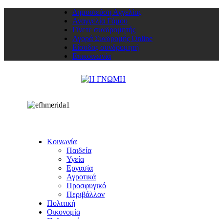
Δημοσιεύση Αγγελίας
Αναγγελία Γάμου
Γίνετε συνδρομητής
Αγορά Συνδρομής Online
Είσοδος συνδρομητή
Επικοινωνία
Κοινωνία
Παιδεία
Υγεία
Εργασία
Αγροτικά
Προσφυγικό
Περιβάλλον
Πολιτική
Οικονομία