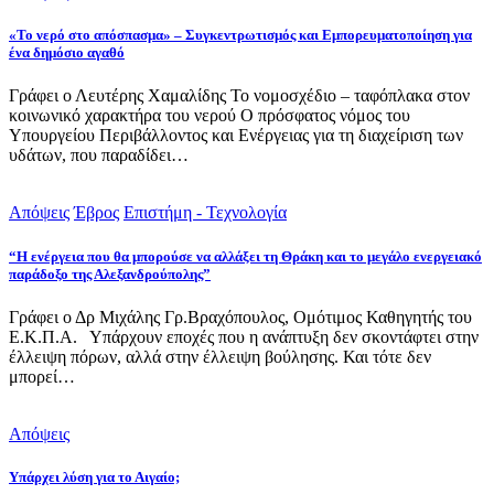
«Το νερό στο απόσπασμα» – Συγκεντρωτισμός και Εμπορευματοποίηση για
ένα δημόσιο αγαθό
Γράφει ο Λευτέρης Χαμαλίδης Το νομοσχέδιο – ταφόπλακα στον
κοινωνικό χαρακτήρα του νερού Ο πρόσφατος νόμος του
Υπουργείου Περιβάλλοντος και Ενέργειας για τη διαχείριση των
υδάτων, που παραδίδει…
Απόψεις
Έβρος
Επιστήμη - Τεχνολογία
“Η ενέργεια που θα μπορούσε να αλλάξει τη Θράκη και το μεγάλο ενεργειακό
παράδοξο της Αλεξανδρούπολης”
Γράφει ο Δρ Μιχάλης Γρ.Βραχόπουλος, Ομότιμος Καθηγητής του
Ε.Κ.Π.Α. Υπάρχουν εποχές που η ανάπτυξη δεν σκοντάφτει στην
έλλειψη πόρων, αλλά στην έλλειψη βούλησης. Και τότε δεν
μπορεί…
Απόψεις
Υπάρχει λύση για το Αιγαίο;