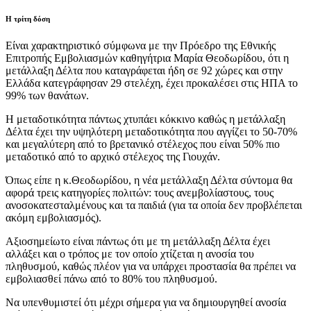
Η τρίτη δόση
Είναι χαρακτηριστικό σύμφωνα με την Πρόεδρο της Εθνικής
Επιτροπής Εμβολιασμών καθηγήτρια Μαρία Θεοδωρίδου, ότι η
μετάλλαξη Δέλτα που καταγράφεται ήδη σε 92 χώρες και στην
Ελλάδα κατεγράφησαν 29 στελέχη, έχει προκαλέσει στις ΗΠΑ το
99% των θανάτων.
Η μεταδοτικότητα πάντως χτυπάει κόκκινο καθώς η μετάλλαξη
Δέλτα έχει την υψηλότερη μεταδοτικότητα που αγγίζει το 50-70%
και μεγαλύτερη από το βρετανικό στέλεχος που είναι 50% πιο
μεταδοτικό από το αρχικό στέλεχος της Γιουχάν.
Όπως είπε η κ.Θεοδωρίδου, η νέα μετάλλαξη Δέλτα σύντομα θα
αφορά τρεις κατηγορίες πολιτών: τους ανεμβολίαστους, τους
ανοσοκατεσταλμένους και τα παιδιά (για τα οποία δεν προβλέπεται
ακόμη εμβολιασμός).
Αξιοσημείωτο είναι πάντως ότι με τη μετάλλαξη Δέλτα έχει
αλλάξει και ο τρόπος με τον οποίο χτίζεται η ανοσία του
πληθυσμού, καθώς πλέον για να υπάρχει προστασία θα πρέπει να
εμβολιασθεί πάνω από το 80% του πληθυσμού.
Να υπενθυμιστεί ότι μέχρι σήμερα για να δημιουργηθεί ανοσία