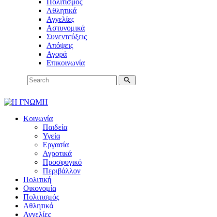
Πολιτισμός
Αθλητικά
Αγγελίες
Αστυνομικά
Συνεντεύξεις
Απόψεις
Αγορά
Επικοινωνία
Κοινωνία
Παιδεία
Υγεία
Εργασία
Αγροτικά
Προσφυγικό
Περιβάλλον
Πολιτική
Οικονομία
Πολιτισμός
Αθλητικά
Αγγελίες