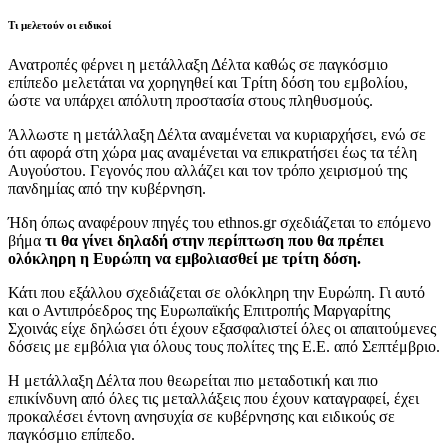
Τι μελετούν οι ειδικοί
Ανατροπές φέρνει η μετάλλαξη Δέλτα καθώς σε παγκόσμιο
επίπεδο μελετάται να χορηγηθεί και Τρίτη δόση του εμβολίου,
ώστε να υπάρχει απόλυτη προστασία στους πληθυσμούς.
Άλλωστε η μετάλλαξη Δέλτα αναμένεται να κυριαρχήσει, ενώ σε
ότι αφορά στη χώρα μας αναμένεται να επικρατήσει έως τα τέλη
Αυγούστου. Γεγονός που αλλάζει και τον τρόπο χειρισμού της
πανδημίας από την κυβέρνηση.
Ήδη όπως αναφέρουν πηγές του ethnos.gr σχεδιάζεται το επόμενο
βήμα
τι θα γίνει δηλαδή στην περίπτωση που θα πρέπει
ολόκληρη η Ευρώπη να εμβολιασθεί με τρίτη δόση.
Κάτι που εξάλλου σχεδιάζεται σε ολόκληρη την Ευρώπη. Γι αυτό
και ο Αντιπρόεδρος της Ευρωπαϊκής Επιτροπής Μαργαρίτης
Σχοινάς είχε δηλώσει ότι έχουν εξασφαλιστεί όλες οι απαιτούμενες
δόσεις με εμβόλια για όλους τους πολίτες της Ε.Ε. από Σεπτέμβριο.
Η μετάλλαξη Δέλτα που θεωρείται πιο μεταδοτική και πιο
επικίνδυνη από όλες τις μεταλλάξεις που έχουν καταγραφεί, έχει
προκαλέσει έντονη ανησυχία σε κυβέρνησης και ειδικούς σε
παγκόσμιο επίπεδο.