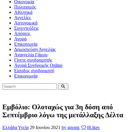
Οικονομία
Πολιτισμός
Αθλητικά
Αγγελίες
Αστυνομικά
Συνεντεύξεις
Απόψεις
Αγορά
Επικοινωνία
Δημοσιεύση Αγγελίας
Αναγγελία Γάμου
Γίνετε συνδρομητής
Αγορά Συνδρομής Online
Είσοδος συνδρομητή
Επικοινωνία
Eμβόλιο: Ολοταχώς για 3η δόση από
Σεπτέμβριο λόγω της μετάλλαξης Δέλτα
Ελλάδα
Υγεία
29 Ιουνίου 2021
by gnomi
0
Likes