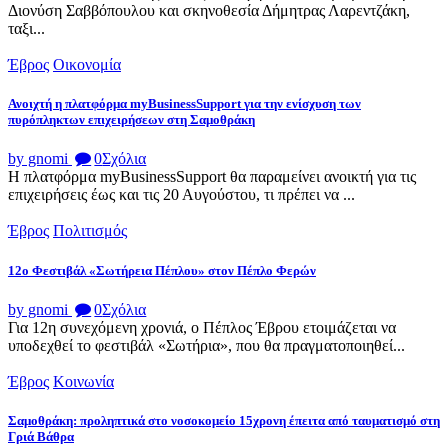
Διονύση Σαββόπουλου και σκηνοθεσία Δήμητρας Λαρεντζάκη,
ταξι...
Έβρος
Οικονομία
Ανοιχτή η πλατφόρμα myBusinessSupport για την ενίσχυση των
πυρόπληκτων επιχειρήσεων στη Σαμοθράκη
by gnomi
0
Σχόλια
Η πλατφόρμα myBusinessSupport θα παραμείνει ανοικτή για τις
επιχειρήσεις έως και τις 20 Αυγούστου, τι πρέπει να ...
Έβρος
Πολιτισμός
12ο Φεστιβάλ «Σωτήρεια Πέπλου» στον Πέπλο Φερών
by gnomi
0
Σχόλια
Για 12η συνεχόμενη χρονιά, ο Πέπλος Έβρου ετοιμάζεται να
υποδεχθεί το φεστιβάλ «Σωτήρια», που θα πραγματοποιηθεί...
Έβρος
Κοινωνία
Σαμοθράκη: προληπτικά στο νοσοκομείο 15χρονη έπειτα από ταυματισμό στη
Γριά Βάθρα