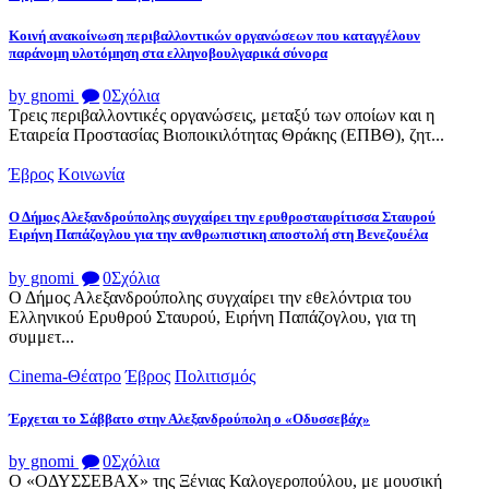
Κοινή ανακοίνωση περιβαλλοντικών οργανώσεων που καταγγέλουν
παράνομη υλοτόμηση στα ελληνοβουλγαρικά σύνορα
by gnomi
0
Σχόλια
Τρεις περιβαλλοντικές οργανώσεις, μεταξύ των οποίων και η
Εταιρεία Προστασίας Βιοποικιλότητας Θράκης (ΕΠΒΘ), ζητ...
Έβρος
Κοινωνία
Ο Δήμος Αλεξανδρούπολης συγχαίρει την ερυθροσταυρίτισσα Σταυρού
Ειρήνη Παπάζογλου για την ανθρωπιστικη αποστολή στη Βενεζουέλα
by gnomi
0
Σχόλια
Ο Δήμος Αλεξανδρούπολης συγχαίρει την εθελόντρια του
Ελληνικού Ερυθρού Σταυρού, Ειρήνη Παπάζογλου, για τη
συμμετ...
Cinema-Θέατρο
Έβρος
Πολιτισμός
Έρχεται το Σάββατο στην Αλεξανδρούπολη ο «Οδυσσεβάχ»
by gnomi
0
Σχόλια
Ο «ΟΔΥΣΣΕΒΑΧ» της Ξένιας Καλογεροπούλου, με μουσική