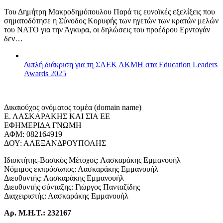
Του Δημήτρη Μακροδημόπουλου Παρά τις ευνοϊκές εξελίξεις που
σηματοδότησε η Σύνοδος Κορυφής των ηγετών των κρατών μελών
του ΝΑΤΟ για την Άγκυρα, οι δηλώσεις του προέδρου Ερντογάν
δεν…
Διπλή διάκριση για τη ΣΑΕΚ ΑΚΜΗ στα Education Leaders
Awards 2025
Δικαιούχος ονόματος τομέα (domain name)
Ε. ΛΑΣΚΑΡΑΚΗΣ ΚΑΙ ΣΙΑ ΕΕ
ΕΦΗΜΕΡΙΔΑ ΓΝΩΜΗ
ΑΦΜ: 082164919
ΔΟΥ: ΑΛΕΞΑΝΔΡΟΥΠΟΛΗΣ
Ιδιοκτήτης-Βασικός Μέτοχος: Λασκαράκης Εμμανουήλ
Νόμιμος εκπρόσωπος: Λασκαράκης Εμμανουήλ
Διευθυντής: Λασκαράκης Εμμανουήλ
Διευθυντής σύνταξης: Γιώργος Πανταζίδης
Διαχειριστής: Λασκαράκης Εμμανουήλ
Αρ. Μ.Η.Τ.: 232167