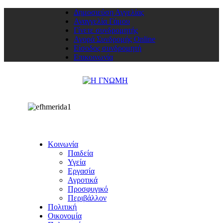
Δημοσιεύση Αγγελίας
Αναγγελία Γάμου
Γίνετε συνδρομητής
Αγορά Συνδρομής Online
Είσοδος συνδρομητή
Επικοινωνία
Κοινωνία
Παιδεία
Υγεία
Εργασία
Αγροτικά
Προσφυγικό
Περιβάλλον
Πολιτική
Οικονομία