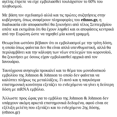
αγέλης έπρεπε να είχε εμβολιασθεί τουλάχιστον το 60% του
πληθυσμού.
Με βάση τον σχεδιασμό αλλά και τις πρώτες συζητήσεις στην
κυβέρνηση, όπως αναφέρουν πληροφορίες του
ethnos.gr,
η
διαδικασία εάν αποφασισθεί θα ξεκινήσει από τέλος Σεπτεμβρίου
οπότε και εκτιμάται ότι θα έχουν ληφθεί και οι αποφάσεις κεντρικά
από την Ευρώπη ώστε να τηρηθεί μία κοινή γραμμή.
Θεωρείται ωστόσο βέβαιον ότι οι εμβολιασμοί με την τρίτη δόση,
η οποία όπως φαίνεται δεν θα είναι απλά υπενθυμιστική, αλλά θα
περιλαμβάνει και την κάλυψη των νέων στελεχών του κορονοϊού,
θα ξεκινήσει με όσους είχαν εμβολιασθεί αρχικά από τον
Ιανουάριο.
Ταυτόχρονα ανησυχία προκαλεί και το θέμα του μονοδοσικού
εμβολίου της Johnson & Johnson το οποίο δεν φαίνεται να
καλύπτει πλήρως τις μεταλλάξεις. Γι αυτό και η παγκόσμια
επιστημονική κοινότητα εξετάζει το ενδεχόμενο να γίνει η δεύτερη
δόση με mRNA εμβόλιο.
Άλλωστε προς ώρας για το εμβόλιο της Johnson & Johnson δεν
υπάρχουν ακόμη αρκετά επιστημονικά δεδομένα, αφού είναι σε
εξέλιξη μελέτη που εξετάζει και το ενδεχόμενο 2ης δόσης.
(ethnos.gr)