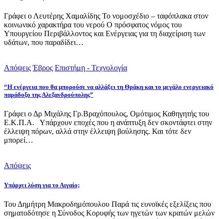
Γράφει ο Λευτέρης Χαμαλίδης Το νομοσχέδιο – ταφόπλακα στον
κοινωνικό χαρακτήρα του νερού Ο πρόσφατος νόμος του
Υπουργείου Περιβάλλοντος και Ενέργειας για τη διαχείριση των
υδάτων, που παραδίδει…
Απόψεις
Έβρος
Επιστήμη - Τεχνολογία
“Η ενέργεια που θα μπορούσε να αλλάξει τη Θράκη και το μεγάλο ενεργειακό
παράδοξο της Αλεξανδρούπολης”
Γράφει ο Δρ Μιχάλης Γρ.Βραχόπουλος, Ομότιμος Καθηγητής του
Ε.Κ.Π.Α. Υπάρχουν εποχές που η ανάπτυξη δεν σκοντάφτει στην
έλλειψη πόρων, αλλά στην έλλειψη βούλησης. Και τότε δεν
μπορεί…
Απόψεις
Υπάρχει λύση για το Αιγαίο;
Του Δημήτρη Μακροδημόπουλου Παρά τις ευνοϊκές εξελίξεις που
σηματοδότησε η Σύνοδος Κορυφής των ηγετών των κρατών μελών