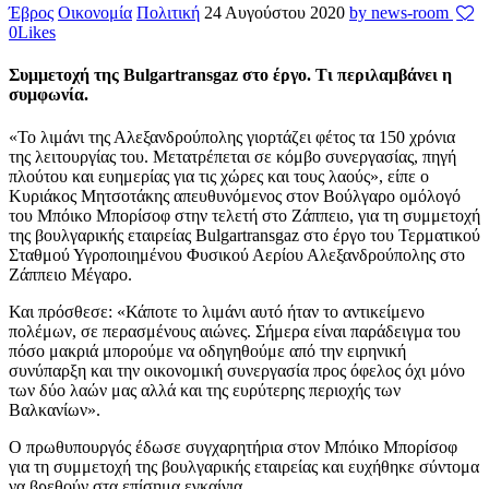
Έβρος
Οικονομία
Πολιτική
24 Αυγούστου 2020
by news-room
0
Likes
Συμμετοχή της Bulgartransgaz στο έργο. Τι περιλαμβάνει η
συμφωνία.
«Το λιμάνι της Αλεξανδρούπολης γιορτάζει φέτος τα 150 χρόνια
της λειτουργίας του. Μετατρέπεται σε κόμβο συνεργασίας, πηγή
πλούτου και ευημερίας για τις χώρες και τους λαούς», είπε ο
Κυριάκος Μητσοτάκης απευθυνόμενος στον Βούλγαρο ομόλογό
του Μπόικο Μπορίσοφ στην τελετή στο Ζάππειο, για τη συμμετοχή
της βουλγαρικής εταιρείας Bulgartransgaz στο έργο του Τερματικού
Σταθμού Υγροποιημένου Φυσικού Αερίου Αλεξανδρούπολης στο
Ζάππειο Μέγαρο.
Και πρόσθεσε: «Κάποτε το λιμάνι αυτό ήταν το αντικείμενο
πολέμων, σε περασμένους αιώνες. Σήμερα είναι παράδειγμα του
πόσο μακριά μπορούμε να οδηγηθούμε από την ειρηνική
συνύπαρξη και την οικονομική συνεργασία προς όφελος όχι μόνο
των δύο λαών μας αλλά και της ευρύτερης περιοχής των
Βαλκανίων».
Ο πρωθυπουργός έδωσε συγχαρητήρια στον Μπόικο Μπορίσοφ
για τη συμμετοχή της βουλγαρικής εταιρείας και ευχήθηκε σύντομα
να βρεθούν στα επίσημα εγκαίνια.