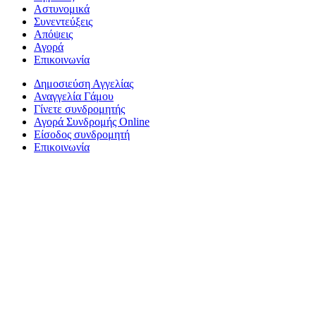
Αστυνομικά
Συνεντεύξεις
Απόψεις
Αγορά
Επικοινωνία
Δημοσιεύση Αγγελίας
Αναγγελία Γάμου
Γίνετε συνδρομητής
Αγορά Συνδρομής Online
Είσοδος συνδρομητή
Επικοινωνία