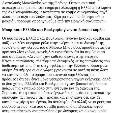
Ανατολικής Μακεδονίας και της Θράκης. Όταν η ακριτική
περιφέρεια ευημερεί, τότε ευημερεί ολόκληρη η Ελλάδα. Το λιμάνι
της Αλεξανδρούπολης μετατρέπεται σε κόμβο συνεργασίας, πηγή
πλούτου μεταξύ των λαών μας. Σήμερα είναι παράδειγμα πόσο
μακριά μπορούμε να οδηγηθούμε από την ειρηνική συνύπαρξη».
Μπορίσοφ: Ελλάδα και Βουλγαρία γίνονται βασικοί κόμβοι
Οι δύο χώρες, Ελλάδα και Βουλγαρία, γίνονται βασικοί κόμβοι και
παίζουν πλέον κεντρικό ρόλο στην ενέργεια και τη διανομή της,
τόνισε από την πλευρά του ο Μπόικο Μπορίσοφ, προσθέτοντας ότι
πριν από λίγα χρόνια, κανείς δεν φανταζόταν ότι θα συμβεί αυτό
που συμβαίνει: «Δεν υπήρχαν κάθετοι άξονες στην ενέργεια.
Κάναμε επενδύσεις, αλλάξαμε τις δυναμικές με τις επενδύσεις που
διαθέσαμε κάτω από τη στέγη φιλίας με την Ελλάδα». Επισήμανε
ακόμη ότι σήμερα οι δυο χώρες βρίσκονται σε αυτή τη θέση ώστε
να κάνουν πράξη το όραμα του κοντινού παρελθόντος και
πρόσθεσε ότι δεν έγινε μόνο γεφυροποίηση πηγών ενέργειας, αλλά
οι δυο χώρες -Ελλάδα και Βουλγαρία- έγιναν βασικοί κόμβοι και
παίζουν πια κεντρικό ρόλο στην ενέργεια και τη διανομή της.
Σημείωσε ότι η κατασκευή των έργων θα επηρεάσει σημαντικά την
οικονομία των χωρών της περιοχής και επισήμανε ότι, εάν δει
κανείς τον χάρτη του έργου, θα αντιληφθεί ότι αλλάξανε οι ροές του
φυσικού αερίου, κάτι που συνέβη μέσα από αντιδράσεις, αφού
αντιμετωπίστηκαν αντιπαραθέσεις με δυνάμεις και οικονομικούς