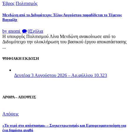
Έβρος
Πολιτισμός
Μενδώνη από το Διδυμότειχο: Τέλος Αυγούστου παραδίδεται το Τέμενος
Βαγιαζήτ
by gnomi
0
Σχόλια
Η υπουργός Πολιτισμού Λίνα Μενδώνη ανακοίνωσε από το
Διδυμότειχο την ολοκλήρωση του βασικού έργου αποκατάστασης
...
ΨΗΦΙΑΚΗ ΕΚΔΟΣΗ
Δευτέρα 3 Αυγούστου 2026 – Αρ.φύλλου 10.323
ΑΡΘΡΑ – ΑΠΟΨΕΙΣ
Απόψεις
«Το νερό στο απόσπασμα» – Συγκεντρωτισμός και Εμπορευματοποίηση για
ένα δημόσιο αγαθό