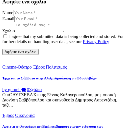
Αφήστε ένα σχόλιο
Name
E-mail
Σχόλιο
I agree that my submitted data is being collected and stored. For
further details on handling user data, see our
Privacy Policy
Cinema-Θέατρο
Έβρος
Πολιτισμός
Έρχεται το Σάββατο στην Αλεξανδρούπολη ο «Οδυσσεβάχ»
by gnomi
0
Σχόλια
Ο «ΟΔΥΣΣΕΒΑΧ» της Ξένιας Καλογεροπούλου, με μουσική
Διονύση Σαββόπουλου και σκηνοθεσία Δήμητρας Λαρεντζάκη,
ταξι...
Έβρος
Οικονομία
Ανοιχτή η πλατφόρμα myBusinessSupport για την ενίσχυση των