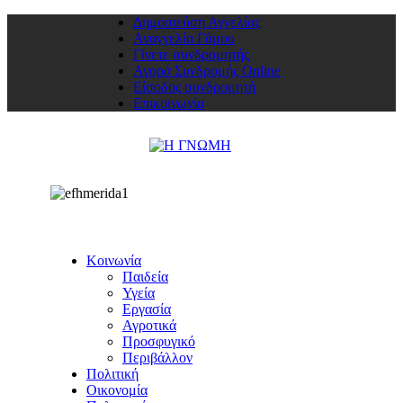
Δημοσιεύση Αγγελίας
Αναγγελία Γάμου
Γίνετε συνδρομητής
Αγορά Συνδρομής Online
Είσοδος συνδρομητή
Επικοινωνία
Κοινωνία
Παιδεία
Υγεία
Εργασία
Αγροτικά
Προσφυγικό
Περιβάλλον
Πολιτική
Οικονομία