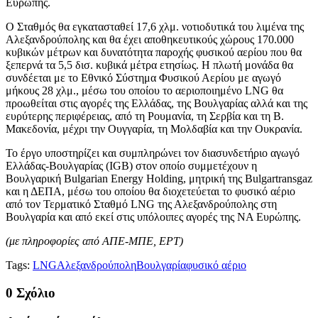
Ευρώπης.
Ο Σταθμός θα εγκατασταθεί 17,6 χλμ. νοτιοδυτικά του λιμένα της
Αλεξανδρούπολης και θα έχει αποθηκευτικούς χώρους 170.000
κυβικών μέτρων και δυνατότητα παροχής φυσικού αερίου που θα
ξεπερνά τα 5,5 δισ. κυβικά μέτρα ετησίως. Η πλωτή μονάδα θα
συνδέεται με το Εθνικό Σύστημα Φυσικού Αερίου με αγωγό
μήκους 28 χλμ., μέσω του οποίου το αεριοποιημένο LNG θα
προωθείται στις αγορές της Ελλάδας, της Βουλγαρίας αλλά και της
ευρύτερης περιφέρειας, από τη Ρουμανία, τη Σερβία και τη Β.
Μακεδονία, μέχρι την Ουγγαρία, τη Μολδαβία και την Ουκρανία.
Το έργο υποστηρίζει και συμπληρώνει τον διασυνδετήριο αγωγό
Ελλάδας-Βουλγαρίας (IGB) στον οποίο συμμετέχουν η
Βουλγαρική Bulgarian Energy Holding, μητρική της Bulgartransgaz
και η ΔΕΠΑ, μέσω του οποίου θα διοχετεύεται το φυσικό αέριο
από τον Τερματικό Σταθμό LNG της Αλεξανδρούπολης στη
Βουλγαρία και από εκεί στις υπόλοιπες αγορές της ΝΑ Ευρώπης.
(με πληροφορίες από ΑΠΕ-ΜΠΕ, ΕΡΤ)
Tags:
LNG
Αλεξανδρούπολη
Βουλγαρία
φυσικό αέριο
0 Σχόλιο