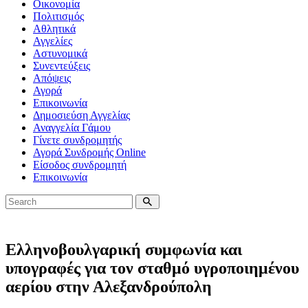
Οικονομία
Πολιτισμός
Αθλητικά
Αγγελίες
Αστυνομικά
Συνεντεύξεις
Απόψεις
Αγορά
Επικοινωνία
Δημοσιεύση Αγγελίας
Αναγγελία Γάμου
Γίνετε συνδρομητής
Αγορά Συνδρομής Online
Είσοδος συνδρομητή
Επικοινωνία
Ελληνοβουλγαρική συμφωνία και
υπογραφές για τον σταθμό υγροποιημένου
αερίου στην Αλεξανδρούπολη