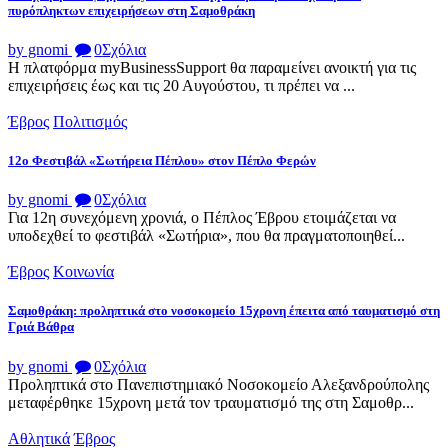
πυρόπληκτων επιχειρήσεων στη Σαμοθράκη
by gnomi
0
Σχόλια
Η πλατφόρμα myBusinessSupport θα παραμείνει ανοικτή για τις
επιχειρήσεις έως και τις 20 Αυγούστου, τι πρέπει να ...
Έβρος
Πολιτισμός
12ο Φεστιβάλ «Σωτήρεια Πέπλου» στον Πέπλο Φερών
by gnomi
0
Σχόλια
Για 12η συνεχόμενη χρονιά, ο Πέπλος Έβρου ετοιμάζεται να
υποδεχθεί το φεστιβάλ «Σωτήρια», που θα πραγματοποιηθεί...
Έβρος
Κοινωνία
Σαμοθράκη: προληπτικά στο νοσοκομείο 15χρονη έπειτα από ταυματισμό στη
Γριά Βάθρα
by gnomi
0
Σχόλια
Προληπτικά στο Πανεπιστημιακό Νοσοκομείο Αλεξανδρούπολης
μεταφέρθηκε 15χρονη μετά τον τραυματισμό της στη Σαμοθρ...
Αθλητικά
Έβρος