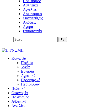
Πολιτισμός
Αθλητικά
Αγγελίες
Αστυνομικά
Συνεντεύξεις
Απόψεις
Αγορά
Επικοινωνία
Κοινωνία
Παιδεία
Υγεία
Εργασία
Αγροτικά
Προσφυγικό
Περιβάλλον
Πολιτική
Οικονομία
Πολιτισμός
Αθλητικά
Αγγελίες