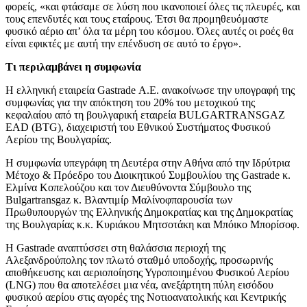
φορείς, «και φτάσαμε σε λύση που ικανοποιεί όλες τις πλευρές, και
τους επενδυτές και τους εταίρους. Έτσι θα προμηθευόμαστε
φυσικό αέριο απ’ όλα τα μέρη του κόσμου. Όλες αυτές οι ροές θα
είναι εφικτές με αυτή την επένδυση σε αυτό το έργο».
Τι περιλαμβάνει η συμφωνία
H ελληνική εταιρεία Gastrade Α.Ε. ανακοίνωσε την υπογραφή της
συμφωνίας για την απόκτηση του 20% του μετοχικού της
κεφαλαίου από τη βουλγαρική εταιρεία BULGARTRANSGAZ
EAD (BTG), διαχειριστή του Εθνικού Συστήματος Φυσικού
Αερίου της Βουλγαρίας.
H συμφωνία υπεγράφη τη Δευτέρα στην Αθήνα από την Ιδρύτρια
Μέτοχο & Πρόεδρο του Διοικητικού Συμβουλίου της Gastrade κ.
Ελμίνα Κοπελούζου και τον Διευθύνοντα Σύμβουλο της
Bulgartransgaz κ. Βλαντιμίρ Μαλίνοφπαρουσία των
Πρωθυπουργών της Ελληνικής Δημοκρατίας και της Δημοκρατίας
της Βουλγαρίας κ.κ. Κυριάκου Μητσοτάκη και Μπόικο Μπορίσοφ.
Η Gastrade αναπτύσσει στη θαλάσσια περιοχή της
Αλεξανδρούπολης τον πλωτό σταθμό υποδοχής, προσωρινής
αποθήκευσης και αεριοποίησης Υγροποιημένου Φυσικού Αερίου
(LNG) που θα αποτελέσει μια νέα, ανεξάρτητη πύλη εισόδου
φυσικού αερίου στις αγορές της Νοτιoανατολικής και Κεντρικής