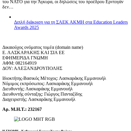
του ΝΑΤΟ για την Άγκυρα, οι δηλώσεις του προέδρου Ερντογάν
δεν…
Διπλή διάκριση για τη ΣΑΕΚ ΑΚΜΗ στα Education Leaders
Awards 2025
Δικαιούχος ονόματος τομέα (domain name)
Ε. ΛΑΣΚΑΡΑΚΗΣ ΚΑΙ ΣΙΑ ΕΕ
ΕΦΗΜΕΡΙΔΑ ΓΝΩΜΗ
ΑΦΜ: 082164919
ΔΟΥ: ΑΛΕΞΑΝΔΡΟΥΠΟΛΗΣ
Ιδιοκτήτης-Βασικός Μέτοχος: Λασκαράκης Εμμανουήλ
Νόμιμος εκπρόσωπος: Λασκαράκης Εμμανουήλ
Διευθυντής: Λασκαράκης Εμμανουήλ
Διευθυντής σύνταξης: Γιώργος Πανταζίδης
Διαχειριστής: Λασκαράκης Εμμανουήλ
Αρ. Μ.Η.Τ.: 232167
Η ΓΝΩΜΗ - Καθημερινή Εφημερίδα της Θράκης