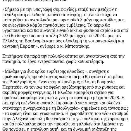
«Σήμερα με την υπογραφή συμφωνίας μεταξύ των μετόχων η
μεγάλη αυτή επένδυση μπαίνει σε κίνηση με τελικό στόχο να
μετατρέψει το ανατολικότερο ευρωπαϊκό λιμάνι της πατρίδας μας
σε ενεργειακό κόμβο παγκόσμιας εμβέλειας. Το αέριο θα
υγροποιείται και θα συναντά εθνικό δίκτυο φυσικού αερίου και από
εκεί θα διοχετεύεται στα τέλη 2022 με αρχές του 2023 προς την
Ελλάδα, τη Βουλγαρία και προς ολόκληρη τη νοτιοανατολική και
κεντρική Ευρώπη», ανέφερε ο κ. Μητσοτάκης.
Επισήμανε ότι παρά την πολυπλοκότητα και αναστάτωση από την
πανδημία, το έργο ενεργοποιείται χωρίς καθυστέρηση.
«Μιλάμε για ένα κρίκο ευρύτερης αλυσίδας», συνέχισε ο
πρωθυπουργός προσθέτοντας πως«το αέριο θα φτάνει έτσι μέσω
της Βουλγαρίας σε έναν ακόμα κοινό μας φίλο, τη Ρουμανία.
Περιττεύει να τονίσω τα οφέλη απεξάρτησης από πιο ρυπαρές και
ακριβές μορφές ενέργειας. Η Ελλάδα εφαρμόζει σχέδιο για
οριστική απομάκρυνση από λιγνίτη το αργότερο μέχρι το 2028. Η
σημερινή επένδυση αποτελεί προπομπό για συνεχή και ολοένα
στενότερη συνεργασία με τη Βουλγαρία» σημείωσε και τόνισε πως
«τα οφέλη είναι και γεωπολιτικά. Η χωροθέτηση του νέου σταθμού
στην Αλεξανδρούπολη θα ενισχύσει το γεωπολιτικό της χαρακτήρα
και θα πολλαπλασιάσει την προσέλευση πλοίων στα λιμάνια της.
Θα τονώσει, η επένδυση αυτή, και τη δυναμική ανάπτυξη της