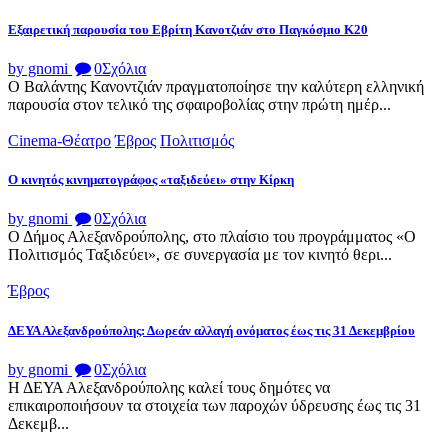
Εξαιρετική παρουσία του Εβρίτη Κανοτζιάν στο Παγκόσμιο Κ20
by gnomi
0
Σχόλια
Ο Βαλάντης Κανοντζιάν πραγματοποίησε την καλύτερη ελληνική
παρουσία στον τελικό της σφαιροβολίας στην πρώτη ημέρ...
Cinema-Θέατρο
Έβρος
Πολιτισμός
Ο κινητός κινηματογράφος «ταξιδεύει» στην Κίρκη
by gnomi
0
Σχόλια
Ο Δήμος Αλεξανδρούπολης, στο πλαίσιο του προγράμματος «Ο
Πολιτισμός Ταξιδεύει», σε συνεργασία με τον κινητό θερι...
Έβρος
ΔΕΥΑ Αλεξανδρούπολης: Δωρεάν αλλαγή ονόματος έως τις 31 Δεκεμβρίου
by gnomi
0
Σχόλια
Η ΔΕΥΑ Αλεξανδρούπολης καλεί τους δημότες να
επικαιροποιήσουν τα στοιχεία των παροχών ύδρευσης έως τις 31
Δεκεμβ...