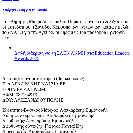
Υπάρχει λύση για το Αιγαίο;
Του Δημήτρη Μακροδημόπουλου Παρά τις ευνοϊκές εξελίξεις που
σηματοδότησε η Σύνοδος Κορυφής των ηγετών των κρατών μελών
του ΝΑΤΟ για την Άγκυρα, οι δηλώσεις του προέδρου Ερντογάν
δεν…
Διπλή διάκριση για τη ΣΑΕΚ ΑΚΜΗ στα Education Leaders
Awards 2025
Δικαιούχος ονόματος τομέα (domain name)
Ε. ΛΑΣΚΑΡΑΚΗΣ ΚΑΙ ΣΙΑ ΕΕ
ΕΦΗΜΕΡΙΔΑ ΓΝΩΜΗ
ΑΦΜ: 082164919
ΔΟΥ: ΑΛΕΞΑΝΔΡΟΥΠΟΛΗΣ
Ιδιοκτήτης-Βασικός Μέτοχος: Λασκαράκης Εμμανουήλ
Νόμιμος εκπρόσωπος: Λασκαράκης Εμμανουήλ
Διευθυντής: Λασκαράκης Εμμανουήλ
Διευθυντής σύνταξης: Γιώργος Πανταζίδης
Διαχειριστής: Λασκαράκης Εμμανουήλ