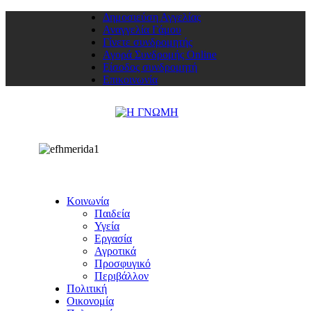
Δημοσιεύση Αγγελίας
Αναγγελία Γάμου
Γίνετε συνδρομητής
Αγορά Συνδρομής Online
Είσοδος συνδρομητή
Επικοινωνία
Κοινωνία
Παιδεία
Υγεία
Εργασία
Αγροτικά
Προσφυγικό
Περιβάλλον
Πολιτική
Οικονομία