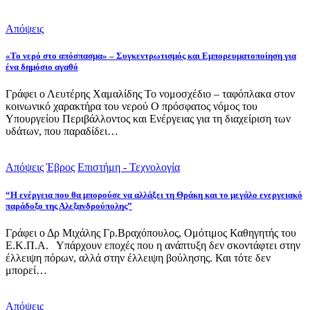
Απόψεις
«Το νερό στο απόσπασμα» – Συγκεντρωτισμός και Εμπορευματοποίηση για
ένα δημόσιο αγαθό
Γράφει ο Λευτέρης Χαμαλίδης Το νομοσχέδιο – ταφόπλακα στον
κοινωνικό χαρακτήρα του νερού Ο πρόσφατος νόμος του
Υπουργείου Περιβάλλοντος και Ενέργειας για τη διαχείριση των
υδάτων, που παραδίδει…
Απόψεις
Έβρος
Επιστήμη - Τεχνολογία
“Η ενέργεια που θα μπορούσε να αλλάξει τη Θράκη και το μεγάλο ενεργειακό
παράδοξο της Αλεξανδρούπολης”
Γράφει ο Δρ Μιχάλης Γρ.Βραχόπουλος, Ομότιμος Καθηγητής του
Ε.Κ.Π.Α. Υπάρχουν εποχές που η ανάπτυξη δεν σκοντάφτει στην
έλλειψη πόρων, αλλά στην έλλειψη βούλησης. Και τότε δεν
μπορεί…
Απόψεις