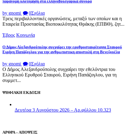
παράνομη υλοτόμηση στα ελληνοβουλγαρικά σύνορα
by gnomi
0
Σχόλια
Τρεις περιβαλλοντικές οργανώσεις, μεταξύ των οποίων και η
Εταιρεία Προστασίας Βιοποικιλότητας Θράκης (ΕΠΒΘ), ζητ...
Έβρος
Κοινωνία
Ο Δήμος Αλεξανδρούπολης συγχαίρει την ερυθροσταυρίτισσα Σταυρού
Ειρήνη Παπάζογλου για την ανθρωπιστικη αποστολή στη Βενεζουέλα
by gnomi
0
Σχόλια
Ο Δήμος Αλεξανδρούπολης συγχαίρει την εθελόντρια του
Ελληνικού Ερυθρού Σταυρού, Ειρήνη Παπάζογλου, για τη
συμμετ...
ΨΗΦΙΑΚΗ ΕΚΔΟΣΗ
Δευτέρα 3 Αυγούστου 2026 – Αρ.φύλλου 10.323
ΑΡΘΡΑ – ΑΠΟΨΕΙΣ