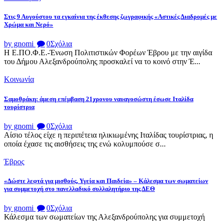
Στις 9 Αυγούστου τα εγκαίνια της έκθεσης ζωγραφικής «Αστικές Διαδρομές με
Χρώμα και Νερό»
by gnomi
0
Σχόλια
Η Ε.ΠΟ.Φ.Ε.-Ένωση Πολιτιστικών Φορέων Έβρου με την αιγίδα
του Δήμου Αλεξανδρούπολης προσκαλεί να το κοινό στην Έ...
Κοινωνία
Σαμοθράκη: άμεση επέμβαση 21χρονου ναυαγοσώστη έσωσε Ιταλίδα
τουρίστρια
by gnomi
0
Σχόλια
Αίσιο τέλος είχε η περιπέτεια ηλικιωμένης Ιταλίδας τουρίστριας, η
οποία έχασε τις αισθήσεις της ενώ κολυμπούσε σ...
Έβρος
«Δώστε λεφτά για μισθούς, Υγεία και Παιδεία» – Κάλεσμα των σωματείων
για συμμετοχή στο πανελλαδικό συλλαλητήριο της ΔΕΘ
by gnomi
0
Σχόλια
Κάλεσμα των σωματείων της Αλεξανδρούπολης για συμμετοχή