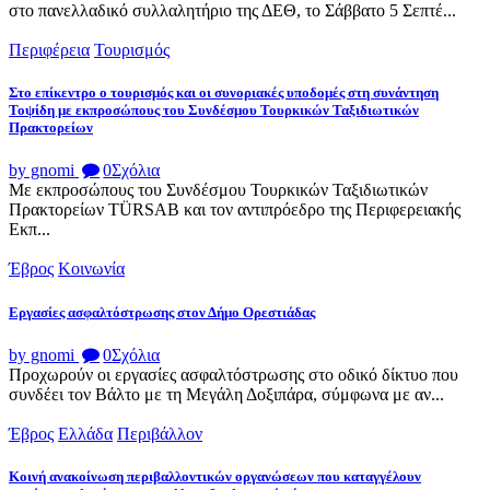
στο πανελλαδικό συλλαλητήριο της ΔΕΘ, το Σάββατο 5 Σεπτέ...
Περιφέρεια
Τουρισμός
Στο επίκεντρο ο τουρισμός και οι συνοριακές υποδομές στη συνάντηση
Τοψίδη με εκπροσώπους του Συνδέσμου Τουρκικών Ταξιδιωτικών
Πρακτορείων
by gnomi
0
Σχόλια
Με εκπροσώπους του Συνδέσμου Τουρκικών Ταξιδιωτικών
Πρακτορείων TÜRSAB και τον αντιπρόεδρο της Περιφερειακής
Εκπ...
Έβρος
Κοινωνία
Εργασίες ασφαλτόστρωσης στον Δήμο Ορεστιάδας
by gnomi
0
Σχόλια
Προχωρούν οι εργασίες ασφαλτόστρωσης στο οδικό δίκτυο που
συνδέει τον Βάλτο με τη Μεγάλη Δοξιπάρα, σύμφωνα με αν...
Έβρος
Ελλάδα
Περιβάλλον
Κοινή ανακοίνωση περιβαλλοντικών οργανώσεων που καταγγέλουν