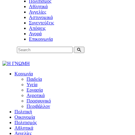
Πολιτισμός
Αθλητικά
Αγγελίες
Αστυνομικά
Συνεντεύξεις
Απόψεις
Αγορά
Επικοινωνία
Κοινωνία
Παιδεία
Υγεία
Εργασία
Αγροτικά
Προσφυγικό
Περιβάλλον
Πολιτική
Οικονομία
Πολιτισμός
Αθλητικά
Αγγελίες