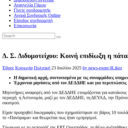
Αναγγελία Γάμου
Γίνετε συνδρομητής
Αγορά Συνδρομής Online
Είσοδος συνδρομητή
Επικοινωνία
Δ. Σ. Διδυμοτείχου: Κοινή επιδίωξη η πά
Έβρος
Κοινωνία
Πολιτική
23 Ιουλίου 2025
by news-room
0
Likes
Η δημοτική αρχή, συντονισμένα με τις συναρμόδιες υπηρεσ
Έρχονται μηνύσεις από τον ΔΕΔΔΗΕ και για περιπτώσει
Μηνυτήριες αναφορές από τον ΔΕΔΔΗΕ ετοιμάζονται για κατοίκους 
περιοχή η Αστυνομία, μαζί με τον ΔΕΔΔΗΕ, τη ΔΕΥΑΔ, την Πρόνοια 
οικισμού.
Είχαν προηγηθεί δικογραφίες που σχηματίστηκαν σε βάρος 10 τουλά
το «Πανόραμα» και θεωρείται πως ήταν εμπρησμοί.
Σύμφωνα με το ρεπορτάζ της ΕΡΤ Ορεστιάδας, το θέμα συζητήθηκε