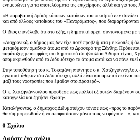
ενημερώνει για τα αποτελέσματα της επιχείρησης αλλά και για τους
«Η παραβατική δράση κάποιων κατοίκων του οικισμού δεν συνάδει μ
και από άλλους κατοίκους του «Πανοράματος», που διαμαρτύρονται 
Ο ίδιος επανέλαβε ότι στο εξής, η δημοτική αρχή, συντονισμένα με 
«Διαχρονικά, ο δήμος μας δεν είχε ποτέ προβλήματα με κλοπές ή άλ
μετακόμισαν ομαδικά άτομα από το Δροσερό της Ξάνθης. Πρόκειται γ
παράταξης μειοψηφίας του δημοτικού συμβουλίου Διδυμοτείχου, Χρή
απομακρυνθούν από το Διδυμότειχο τα άτομα αυτά και να πάνε εκεί
Στην τοποθέτηση του κ. Τοκαμάνη απάντησε ο κ. Χατζηγιάννογλου, σ
εγκαταστάθηκαν στο Διδυμότειχο, αλλά είναι και αρκετοί εκείνοι π
μαζί τους νοοτροπίες που έμαθαν στο Δροσερό».
Ο κ. Χατζηγιάννογλου πρόσθεσε πως πολλοί εξ αυτών διαμένουν σε σπί
καταγγελία και ζητήσει έξωση».
Καταλήγοντας, ο δήμαρχος Διδυμοτείχου τόνισε πως «προς το παρόν, 
θα συμμορφωθούν ή να αποφασίσουν μόνοι τους να φύγουν…», κατέ
0 Σχόλιο
Αφήστε ένα σχόλιο