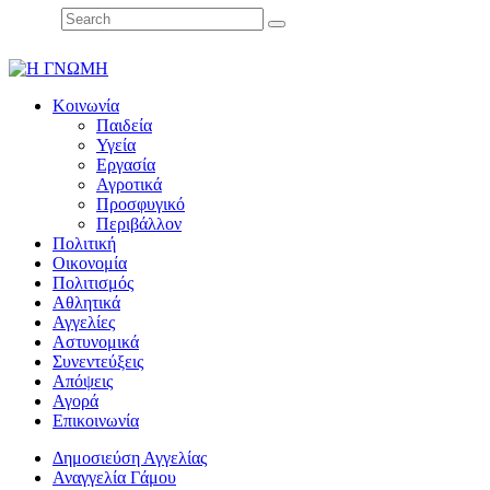
Κοινωνία
Παιδεία
Υγεία
Εργασία
Αγροτικά
Προσφυγικό
Περιβάλλον
Πολιτική
Οικονομία
Πολιτισμός
Αθλητικά
Αγγελίες
Αστυνομικά
Συνεντεύξεις
Απόψεις
Αγορά
Επικοινωνία
Δημοσιεύση Αγγελίας
Αναγγελία Γάμου