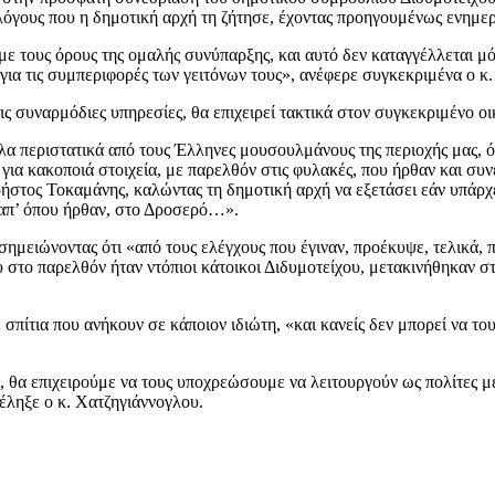
 λόγους που η δημοτική αρχή τη ζήτησε, έχοντας προηγουμένως ενημε
ε τους όρους της ομαλής συνύπαρξης, και αυτό δεν καταγγέλλεται μό
για τις συμπεριφορές των γειτόνων τους», ανέφερε συγκεκριμένα ο κ
τις συναρμόδιες υπηρεσίες, θα επιχειρεί τακτικά στον συγκεκριμένο ο
λα περιστατικά από τους Έλληνες μουσουλμάνους της περιοχής μας, όμ
ια κακοποιά στοιχεία, με παρελθόν στις φυλακές, που ήρθαν και συν
στος Τοκαμάνης, καλώντας τη δημοτική αρχή να εξετάσει εάν υπάρχε
 απ’ όπου ήρθαν, στο Δροσερό…».
ημειώνοντας ότι «από τους ελέγχους που έγιναν, προέκυψε, τελικά, π
ου στο παρελθόν ήταν ντόπιοι κάτοικοι Διδυμοτείχου, μετακινήθηκαν 
τια που ανήκουν σε κάποιον ιδιώτη, «και κανείς δεν μπορεί να τους δ
θα επιχειρούμε να τους υποχρεώσουμε να λειτουργούν ως πολίτες με τ
ληξε ο κ. Χατζηγιάννογλου.