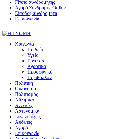
Γίνετε συνδρομητής
Αγορά Συνδρομής Online
Είσοδος συνδρομητή
Επικοινωνία
Κοινωνία
Παιδεία
Υγεία
Εργασία
Αγροτικά
Προσφυγικό
Περιβάλλον
Πολιτική
Οικονομία
Πολιτισμός
Αθλητικά
Αγγελίες
Αστυνομικά
Συνεντεύξεις
Απόψεις
Αγορά
Επικοινωνία
Δημοσιεύση Αγγελίας