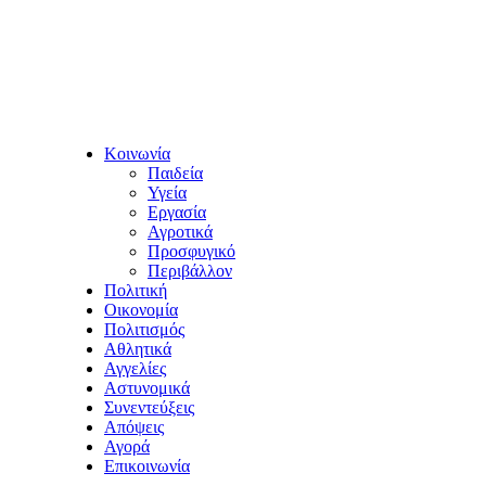
Κοινωνία
Παιδεία
Υγεία
Εργασία
Αγροτικά
Προσφυγικό
Περιβάλλον
Πολιτική
Οικονομία
Πολιτισμός
Αθλητικά
Αγγελίες
Αστυνομικά
Συνεντεύξεις
Απόψεις
Αγορά
Επικοινωνία