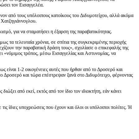
ρώσει τον Εισαγγελέα.
νον από τους υπόλοιπους κατοίκους του Διδυμοτείχου, αλλά ακόμα
. Χατζηγιάννογλου.
ικισμό, για να σταματήσει η έξαρση της παραβατικότητας.
ως τα τελευταία χρόνια, σε σπίτια της συγκεκριμένης περιοχής
εχίζουν την παραβατική δράση τους», σχολίασε ο επικεφαλής της
ι «νόμιμος τρόπος, μέσω Εισαγγελίας και Αστυνομίας, να
ως είναι 1-2 οικογένειες αυτές που ήρθαν από το Δροσερό και
στο Δροσερό και τώρα επέστρεψαν ξανά στο Διδυμότειχο, φέρνοντας
ιώξει από εκεί, εκτός από τον ίδιο τον ιδιοκτήτη, εάν κάνει
ις ίδιες υποχρεώσεις που έχουν και όλοι οι υπόλοιποι πολίτες. Ή