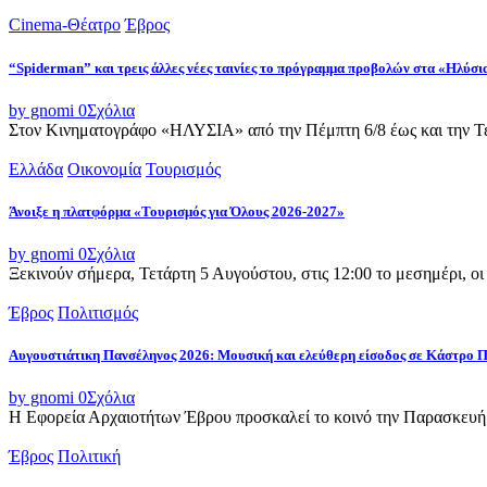
Cinema-Θέατρο
Έβρος
“Spiderman” και τρεις άλλες νέες ταινίες το πρόγραμμα προβολών στα «Ηλύσι
by gnomi
0
Σχόλια
Στον Κινηματογράφο «ΗΛΥΣΙΑ» από την Πέμπτη 6/8 έως και την Τετ
Ελλάδα
Οικονομία
Τουρισμός
Άνοιξε η πλατφόρμα «Τουρισμός για Όλους 2026-2027»
by gnomi
0
Σχόλια
Ξεκινούν σήμερα, Τετάρτη 5 Αυγούστου, στις 12:00 το μεσημέρι, ο
Έβρος
Πολιτισμός
Αυγουστιάτικη Πανσέληνος 2026: Μουσική και ελεύθερη είσοδος σε Κάστρο 
by gnomi
0
Σχόλια
Η Εφορεία Αρχαιοτήτων Έβρου προσκαλεί το κοινό την Παρασκευή 
Έβρος
Πολιτική