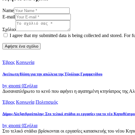
Name
E-mail
Σχόλιο
I agree that my submitted data is being collected and stored. For f
Έβρος
Κοινωνία
Ανείπωτη θλίψη για την απώλεια της Τζούλιας Γραμμενίδου
by gnomi
0
Σχόλια
Δυσαναπλήρωτο το κενό που αφήνει η αγαπημένη κτηνίατρος της Αλεξ
Έβρος
Κοινωνία
Πολιτισμός
Δήμος Αλεξανδρούπολης: Στο τελικό στάδιο οι εργασίες για το νέο Κηποθέατρο
by gnomi
0
Σχόλια
Στο τελικό στάδιο βρίσκονται οι εργασίες κατασκευής του νέου Κ