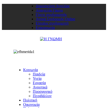
Δημοσιεύση Αγγελίας
Αναγγελία Γάμου
Γίνετε συνδρομητής
Αγορά Συνδρομής Online
Είσοδος συνδρομητή
Επικοινωνία
Κοινωνία
Παιδεία
Υγεία
Εργασία
Αγροτικά
Προσφυγικό
Περιβάλλον
Πολιτική
Οικονομία