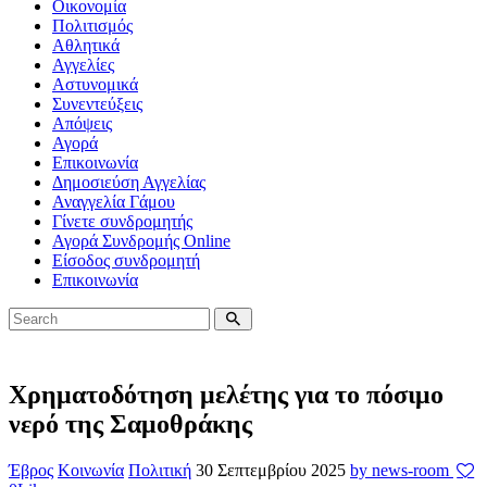
Οικονομία
Πολιτισμός
Αθλητικά
Αγγελίες
Αστυνομικά
Συνεντεύξεις
Απόψεις
Αγορά
Επικοινωνία
Δημοσιεύση Αγγελίας
Αναγγελία Γάμου
Γίνετε συνδρομητής
Αγορά Συνδρομής Online
Είσοδος συνδρομητή
Επικοινωνία
Χρηματοδότηση μελέτης για το πόσιμο
νερό της Σαμοθράκης
Έβρος
Κοινωνία
Πολιτική
30 Σεπτεμβρίου 2025
by news-room