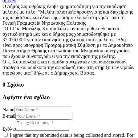
0
Likes
Ο Δήμος Σαμοθράκης έλαβε χρηματοδότηση για την εκπόνηση
μελέτης με τίτλο: “Μελέτη ολιστικής προσέγγισης και διαχείρισης
της περίσσειας και έλλειψης πόσιμου νερού στη νήσο” από τη
Γενική Γραμματεία Νησιωτικής Πολιτικής
“Ο Γ.Γ κ. Μανώλης Κουτουλάκης ανταποκρίθηκε θετικά σε
σχετικό αίτημά μας και ο δήμος μας χρηματοδοτήθηκε με
37.076,00 € για την εκπόνηση της ζωτικής αυτής μελέτης. Ήδη
είναι προς υπογραφή Προγραμματική Σύμβαση με το Δημοκρίτειο
Πανεπιστήμιο Θράκης στα πλαίσια του Μνημονίου συνεργασίας
που έχουμε συνυπογράψει για την εκπόνηση της μελέτης.
Ο κ. Κουτουλάκης και η ομάδα συνεργατών του αποδεικνύουν
σταθερά και αδιάκοπα την αφοσίωσή τους στη στήριξη των νησιών
της χώρας μας” δήλωσε ο Δήμαρχος κ. Βίτσας.
0 Σχόλιο
Αφήστε ένα σχόλιο
Name
E-mail
Σχόλιο
I agree that my submitted data is being collected and stored. For