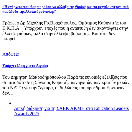
“Η ενέργεια που θα μπορούσε να αλλάξει τη Θράκη και το μεγάλο ενεργειακό
παράδοξο της Αλεξανδρούπολης”
Γράφει ο Δρ Μιχάλης Γρ.Βραχόπουλος, Ομότιμος Καθηγητής του
Ε.Κ.Π.Α. Υπάρχουν εποχές που η ανάπτυξη δεν σκοντάφτει στην
έλλειψη πόρων, αλλά στην έλλειψη βούλησης. Και τότε δεν
μπορεί…
Απόψεις
Υπάρχει λύση για το Αιγαίο;
Του Δημήτρη Μακροδημόπουλου Παρά τις ευνοϊκές εξελίξεις που
σηματοδότησε η Σύνοδος Κορυφής των ηγετών των κρατών μελών
του ΝΑΤΟ για την Άγκυρα, οι δηλώσεις του προέδρου Ερντογάν
δεν…
Διπλή διάκριση για τη ΣΑΕΚ ΑΚΜΗ στα Education Leaders
Awards 2025