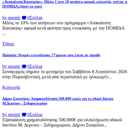
«Ανακαίνιση Κατοικίας»: Μόλις 1 στις 10 αιτήσεις αφορά «κλειστά» σπίτια- η
ΠΟΜΙΔΑ εξηγεί το γιατί
by gnomi
0
Σχόλια
Μόλις το 10% των αιτήσεων στο πρόγραμμα «Ανακαίνιση
Κατοικίας» αφορά κενά ακίνητα προς ενοικίαση, με την ΠΟΜΙΔΑ
...
Έβρος
Παλαγία: Νεκρός εντοπίστηκε 77χρονος που έπεσε σε πηγάδι
by gnomi
0
Σχόλια
Συναγερμός σήμανε το μεσημέρι του Σαββάτου 8 Αυγούστου 2026
στην Πυροσβεστική, μετά από περιστατικό με ηλικιωμέν...
Κοινωνία
Δήμος Σουφλίου: Χρηματοδότηση 500.000 ευρώ για το οδικό δίκτυο
Μ.Δερείου – Σιδηροχωρίου
by gnomi
0
Σχόλια
Εξασφάλιση χρηματοδότησης 500.000€ για ολοκλήρωση οδικού
δικτύου Μ. Δερειου – Σιδηροχωριου, Δήμου Σουφλίου...