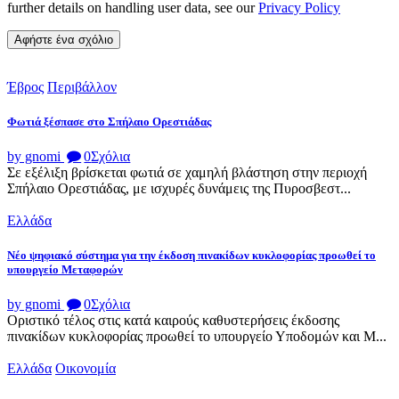
further details on handling user data, see our
Privacy Policy
Έβρος
Περιβάλλον
Φωτιά ξέσπασε στο Σπήλαιο Ορεστιάδας
by gnomi
0
Σχόλια
Σε εξέλιξη βρίσκεται φωτιά σε χαμηλή βλάστηση στην περιοχή
Σπήλαιο Ορεστιάδας, με ισχυρές δυνάμεις της Πυροσβεστ...
Ελλάδα
Νέο ψηφιακό σύστημα για την έκδοση πινακίδων κυκλοφορίας προωθεί το
υπουργείο Μεταφορών
by gnomi
0
Σχόλια
Οριστικό τέλος στις κατά καιρούς καθυστερήσεις έκδοσης
πινακίδων κυκλοφορίας προωθεί το υπουργείο Υποδομών και Μ...
Ελλάδα
Οικονομία