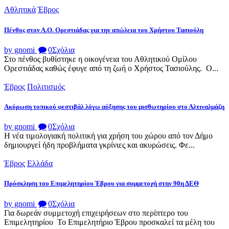
Αθλητικά
Έβρος
Πένθος στον Α.Ο. Ορεστιάδας για την απώλεια του Χρήστου Τασιούλη
by gnomi
0
Σχόλια
Στο πένθος βυθίστηκε η οικογένεια του Αθλητικού Ομίλου
Ορεστιάδας καθώς έφυγε από τη ζωή ο Χρήστος Τασιούλης. Ο...
Έβρος
Πολιτισμός
Ακύρωση τοπικού φεστιβάλ λόγω αύξησης του μισθωτηρίου στο Αλτιναλμάζη
by gnomi
0
Σχόλια
Η νέα τιμολογιακή πολιτική για χρήση του χώρου από τον Δήμο
δημιουργεί ήδη προβλήματα γκρίνιες και ακυρώσεις. Φε...
Έβρος
Ελλάδα
Πρόσκληση του Επιμελητηρίου Έβρου για συμμετοχή στην 90η ΔΕΘ
by gnomi
0
Σχόλια
Για δωρεάν συμμετοχή επιχειρήσεων στο περίπτερο του
Επιμελητηρίου Το Επιμελητήριο Έβρου προσκαλεί τα μέλη του