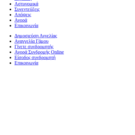
Αστυνομικά
Συνεντεύξεις
Απόψεις
Αγορά
Επικοινωνία
Δημοσιεύση Αγγελίας
Αναγγελία Γάμου
Γίνετε συνδρομητής
Αγορά Συνδρομής Online
Είσοδος συνδρομητή
Επικοινωνία