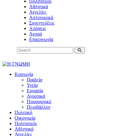
Πολιτισμός
Αθλητικά
Αγγελίες
Αστυνομικά
Συνεντεύξεις
Απόψεις
Αγορά
Επικοινωνία
Κοινωνία
Παιδεία
Υγεία
Εργασία
Αγροτικά
Προσφυγικό
Περιβάλλον
Πολιτική
Οικονομία
Πολιτισμός
Αθλητικά
Αγγελίες