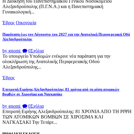
Η Διοίκηση του Πανεπιστημιακού Γενικού Νοσοκομείου
Αλεξανδρούπολης (Π.Γ.Ν.Α.) και η Πανεπιστημιακή
Γυναικολογική...
Έβρος
Οικονομία
Παράταση έως τον Αύγουστο του 2027 για την Ανατολική Περιφερειακή Οδό
Αλεξανδρούπολης
by gnomi
0
Σχόλια
Το υπουργείο Υποδομών ενέκρινε νέα παράταση για την
ολοκλήρωση της Ανατολικής Περιφερειακής Οδού
Αλεξανδρούπολης...
Έβρος
Επιτροπή Ειρήνης Αλεξανδρούπολης: 81 χρόνια από τη ρίψη ατομικών
βομβών σε Χιροσίμα και Ναγκασάκι
by gnomi
0
Σχόλια
Επιτροπή Ειρήνης Αλεξανδρούπολης: 81 ΧΡΟΝΙΑ ΑΠΟ ΤΗ ΡΙΨΗ
ΤΩΝ ΑΤΟΜΙΚΩΝ ΒΟΜΒΩΝ ΣΕ ΧΙΡΟΣΙΜΑ ΚΑΙ
ΝΑΓΚΑΣΑΚΙ Την Τετάρτ...
ΨΗΦΙΑΚΗ ΕΚΔΟΣΗ