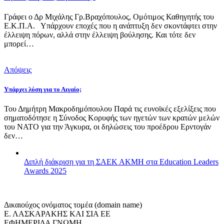
Γράφει ο Δρ Μιχάλης Γρ.Βραχόπουλος, Ομότιμος Καθηγητής του
Ε.Κ.Π.Α. Υπάρχουν εποχές που η ανάπτυξη δεν σκοντάφτει στην
έλλειψη πόρων, αλλά στην έλλειψη βούλησης. Και τότε δεν
μπορεί…
Απόψεις
Υπάρχει λύση για το Αιγαίο;
Του Δημήτρη Μακροδημόπουλου Παρά τις ευνοϊκές εξελίξεις που
σηματοδότησε η Σύνοδος Κορυφής των ηγετών των κρατών μελών
του ΝΑΤΟ για την Άγκυρα, οι δηλώσεις του προέδρου Ερντογάν
δεν…
Διπλή διάκριση για τη ΣΑΕΚ ΑΚΜΗ στα Education Leaders
Awards 2025
Δικαιούχος ονόματος τομέα (domain name)
Ε. ΛΑΣΚΑΡΑΚΗΣ ΚΑΙ ΣΙΑ ΕΕ
ΕΦΗΜΕΡΙΔΑ ΓΝΩΜΗ