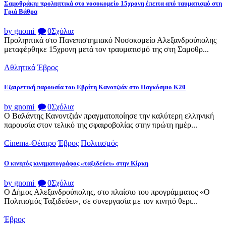
Σαμοθράκη: προληπτικά στο νοσοκομείο 15χρονη έπειτα από ταυματισμό στη
Γριά Βάθρα
by gnomi
0
Σχόλια
Προληπτικά στο Πανεπιστημιακό Νοσοκομείο Αλεξανδρούπολης
μεταφέρθηκε 15χρονη μετά τον τραυματισμό της στη Σαμοθρ...
Αθλητικά
Έβρος
Εξαιρετική παρουσία του Εβρίτη Κανοτζιάν στο Παγκόσμιο Κ20
by gnomi
0
Σχόλια
Ο Βαλάντης Κανοντζιάν πραγματοποίησε την καλύτερη ελληνική
παρουσία στον τελικό της σφαιροβολίας στην πρώτη ημέρ...
Cinema-Θέατρο
Έβρος
Πολιτισμός
Ο κινητός κινηματογράφος «ταξιδεύει» στην Κίρκη
by gnomi
0
Σχόλια
Ο Δήμος Αλεξανδρούπολης, στο πλαίσιο του προγράμματος «Ο
Πολιτισμός Ταξιδεύει», σε συνεργασία με τον κινητό θερι...
Έβρος