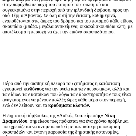
στην παρόχθια περιοχή του ποταμού του οικισμού και
συγκεκριμένα στην περιοχή από την ιρλανδική διάβαση, προς την
οδό Τέρμα Άβαντος. Σε όλη αυτή την έκταση, καθημερινά,
εναποθέτονται στις άκρες του δρόμου και του ποταμού κάθε είδους
σκουπίδια (μπάζα, μεγάλα αντικείμενα, οικιακά σκουπίδια κλπ), με
αποτέλεσμα η περιοχή να έχει την εικόνα σκουπιδότοπου.
Πέρα από την αισθητική πλευρά του ζητήματος η κατάσταση
εγκυμονεί
κινδύνους
για την υγεία και των περαστικών, αλλά και
των ίδιων των κατοίκων που λόγω των δραστηριοτήτων τους είναι
αναγκασμένοι να μένουν πολλές ώρες κάθε μέρα στην περιοχή,
ενώ δεν λείπουν και τα
κρούσματα κλοπών.
Η δημοτική σύμβουλος της «Λαϊκής Συσπείρωσης»
Νίκη
Δραμανίδου
, σημείωσε πως πρόκειται για ένα χρόνιο πρόβλημα,
που χρειάζεται να αντιμετωπιστεί με τακτικότερη αποκομιδή
σκουπιδιών και έντονη παρουσία της δημοτικής αστυνομίας.