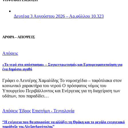
Δευτέρα 3 Αυγούστου 2026 – Αρ.φύλλου 10.323
ΑΡΘΡΑ – ΑΠΟΨΕΙΣ
Απόψεις
«Το νερό στο απόσπασμα» – Συγκεντρωτισμός και Εμπορευματοποίηση για
ένα δημόσιο αγαθό
Γράφει ο Λευτέρης Χαμαλίδης Το νομοσχέδιο – ταφόπλακα στον
κοινωνικό χαρακτήρα του νερού Ο πρόσφατος νόμος του
Υπουργείου Περιβάλλοντος και Ενέργειας για τη διαχείριση των
υδάτων, που παραδίδει…
Απόψεις
Έβρος
Επιστήμη - Τεχνολογία
“Η ενέργεια που θα μπορούσε να αλλάξει τη Θράκη και το μεγάλο ενεργειακό
παράδοξο της Αλεξανδρούπολης”