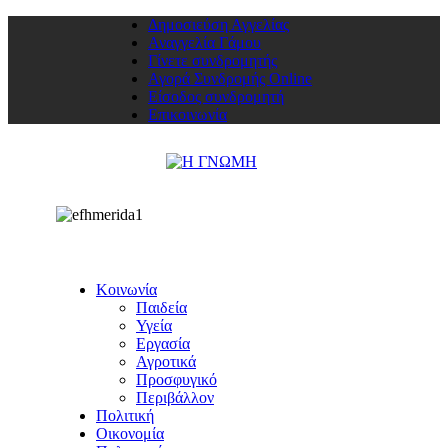
Δημοσιεύση Αγγελίας
Αναγγελία Γάμου
Γίνετε συνδρομητής
Αγορά Συνδρομής Online
Είσοδος συνδρομητή
Επικοινωνία
Κοινωνία
Παιδεία
Υγεία
Εργασία
Αγροτικά
Προσφυγικό
Περιβάλλον
Πολιτική
Οικονομία