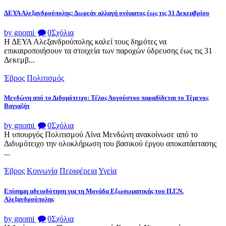
ΔΕΥΑ Αλεξανδρούπολης: Δωρεάν αλλαγή ονόματος έως τις 31 Δεκεμβρίου
by gnomi
0
Σχόλια
Η ΔΕΥΑ Αλεξανδρούπολης καλεί τους δημότες να
επικαιροποιήσουν τα στοιχεία των παροχών ύδρευσης έως τις 31
Δεκεμβ...
Έβρος
Πολιτισμός
Μενδώνη από το Διδυμότειχο: Τέλος Αυγούστου παραδίδεται το Τέμενος
Βαγιαζήτ
by gnomi
0
Σχόλια
Η υπουργός Πολιτισμού Λίνα Μενδώνη ανακοίνωσε από το
Διδυμότειχο την ολοκλήρωση του βασικού έργου αποκατάστασης
...
Έβρος
Κοινωνία
Περιφέρεια
Υγεία
Επίσημη αδειοδότηση για τη Μονάδα Εξωσωματικής του Π.Γ.Ν.
Αλεξανδρούπολης
by gnomi
0
Σχόλια