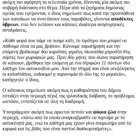
ακόμη πιο αφόρητη τα τελευταία χρόνια, δίνοντας μία ακόμη πιο
σοβαρή διάσταση στο θέμα. Πέρα από τα ζητήματα δημόσιας
υγείας που εγείρονται, ο ίδιος σημείωσε πως κατά την προσπάθεια
των κατοίκων να συνετίσουν τους παραβάτες, γίνονται
αποδέκτες
ύβρεων
, ενώ δεν λείπουν και κάποιες ιδιαίτερα ανησυχητικές
αντιδράσεις.
«Κάθε φορά που πάμε να πούμε κάτι, το λιγότερο που μπορεί να
πάθουμε είναι να μας βρίσουν. Κάνουμε παρατήρηση και την
επόμενη βρίσκουμε δύο καρότσες γεμάτες σκουπίδια μπροστά στις
πόρτες των χωραφιών μας. Πριν δύο μήνες που έκανα παρατήρηση
σε κάποιον, βρέθηκα την επόμενη με ένα στριφώνι 11 πόντων στο
λάστιχο του αυτοκινήτου μου. Από την στιγμή που είναι ανεξέλεγκτες
οι καταστάσεις, ευδοκιμεί η παρανομία σε όλο της το μεγαλείο»,
κατήγγειλε ο ίδιος.
Ο κάτοικος σημείωσε ακόμη πως η καθαριότητα του Δήμου
εστιάζει στην περιοχή πέριξ της ιρλανδικής διάβαση, το πρόβλημα,
ωστόσο, εντοπίζεται σε όλη τη διαδρομή.
Υπογράμμισε ακόμη πως αρκετοί πετούν και
ψόφια ζώα
στην
περιοχή,
«πάνω από τα οποία αναγκαζόμαστε να περνάμε με τα
αυτοκίνητά μας, ενώ τα λάστιχά μας έχουν γίνει σουρωτήρι από τα
καρφιά και τις βίδες που είναι παντού διασκορπισμένες».