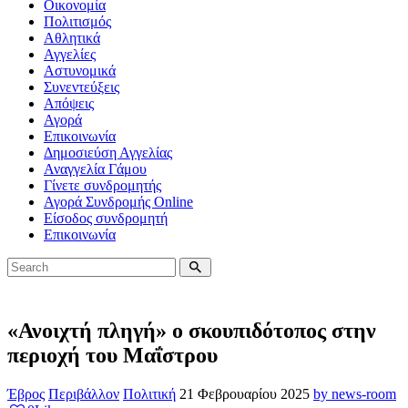
Οικονομία
Πολιτισμός
Αθλητικά
Αγγελίες
Αστυνομικά
Συνεντεύξεις
Απόψεις
Αγορά
Επικοινωνία
Δημοσιεύση Αγγελίας
Αναγγελία Γάμου
Γίνετε συνδρομητής
Αγορά Συνδρομής Online
Είσοδος συνδρομητή
Επικοινωνία
«Ανοιχτή πληγή» ο σκουπιδότοπος στην
περιοχή του Μαΐστρου
Έβρος
Περιβάλλον
Πολιτική
21 Φεβρουαρίου 2025
by news-room