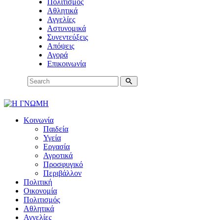
Πολιτισμός
Αθλητικά
Αγγελίες
Αστυνομικά
Συνεντεύξεις
Απόψεις
Αγορά
Επικοινωνία
Κοινωνία
Παιδεία
Υγεία
Εργασία
Αγροτικά
Προσφυγικό
Περιβάλλον
Πολιτική
Οικονομία
Πολιτισμός
Αθλητικά
Αγγελίες