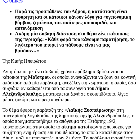
0
Likes
Παρά τις προσπάθειες του Δήμου, η κατάσταση είναι
αφόρητη και οι κάτοικοι κάνουν λόγο για «υγειονομική
βόμβα», ζητώντας τακτικότερες αποκομιδές και
αστυνόμευση
Ακόμη μία σοβαρή διάσταση στο θέμα δίνει κάτοικος
της περιοχής: «Κάθε φορά που κάνουμε παρατήρηση, το
λιγότερο που μπορεί να πάθουμε είναι να μας
βρίσουν…»
Της Κικής Ηπειρώτου
Αντιμέτωποι με ένα σοβαρό, χρόνιο πρόβλημα βρίσκονται οι
κάτοικοι της
Μαΐστρου
, οι οποίοι αναγκάζονται να ζουν σε κοντινή
απόσταση από μία παράνομη, ανεξέλεγκτη χωματερή, η οποία, όσο
συχνά κι αν καθαρίζεται από τα συνεργεία
του Δήμου
Αλεξανδρούπολης
, μετατρέπεται ξανά σε σκουπιδότοπο, λίγες
μέρες (ακόμη και ώρες) αργότερα.
Το θέμα έφερε η παράταξη της «
Λαϊκής Συσπείρωσης
» στη
συνεδρίαση λογοδοσίας της δημοτικής αρχής Αλεξανδρούπολης, η
οποία πραγματοποιήθηκε το απόγευμα της Τετάρτης 19/2,
κοινοποιώντας στην ουσία το
αίτημα κατοίκων
της περιοχής για
συζήτηση-ενημέρωση επί του θέματος, το οποίο κατατέθηκε στον
Δήμο, μαζί με υπογραφές, πριν 2 μήνες. Το πρόβλημα εντοπίζεται