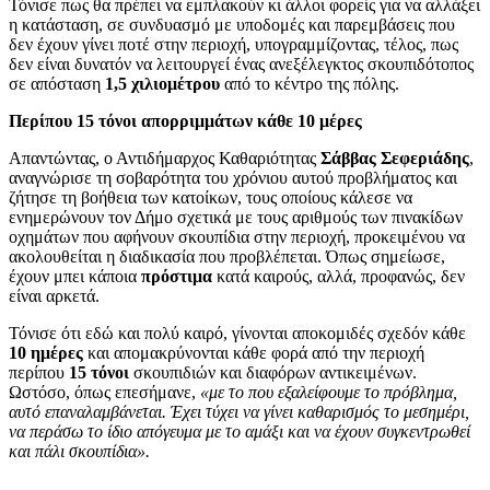
Τόνισε πως θα πρέπει να εμπλακούν κι άλλοι φορείς για να αλλάξει
η κατάσταση, σε συνδυασμό με υποδομές και παρεμβάσεις που
δεν έχουν γίνει ποτέ στην περιοχή, υπογραμμίζοντας, τέλος, πως
δεν είναι δυνατόν να λειτουργεί ένας ανεξέλεγκτος σκουπιδότοπος
σε απόσταση
1,5 χιλιομέτρου
από το κέντρο της πόλης.
Περίπου 15 τόνοι απορριμμάτων κάθε 10 μέρες
Απαντώντας, ο Αντιδήμαρχος Καθαριότητας
Σάββας Σεφεριάδης
,
αναγνώρισε τη σοβαρότητα του χρόνιου αυτού προβλήματος και
ζήτησε τη βοήθεια των κατοίκων, τους οποίους κάλεσε να
ενημερώνουν τον Δήμο σχετικά με τους αριθμούς των πινακίδων
οχημάτων που αφήνουν σκουπίδια στην περιοχή, προκειμένου να
ακολουθείται η διαδικασία που προβλέπεται. Όπως σημείωσε,
έχουν μπει κάποια
πρόστιμα
κατά καιρούς, αλλά, προφανώς, δεν
είναι αρκετά.
Τόνισε ότι εδώ και πολύ καιρό, γίνονται αποκομιδές σχεδόν κάθε
10 ημέρες
και απομακρύνονται κάθε φορά από την περιοχή
περίπου
15 τόνοι
σκουπιδιών και διαφόρων αντικειμένων.
Ωστόσο, όπως επεσήμανε,
«με το που εξαλείφουμε το πρόβλημα,
αυτό επαναλαμβάνεται. Έχει τύχει να γίνει καθαρισμός το μεσημέρι,
να περάσω το ίδιο απόγευμα με το αμάξι και να έχουν συγκεντρωθεί
και πάλι σκουπίδια».