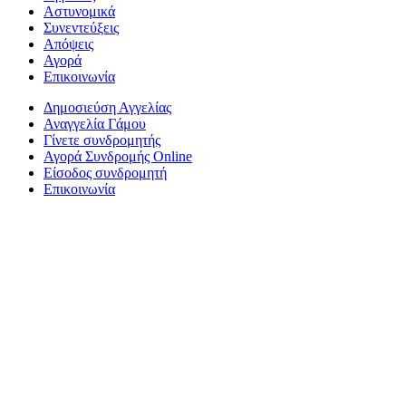
Αστυνομικά
Συνεντεύξεις
Απόψεις
Αγορά
Επικοινωνία
Δημοσιεύση Αγγελίας
Αναγγελία Γάμου
Γίνετε συνδρομητής
Αγορά Συνδρομής Online
Είσοδος συνδρομητή
Επικοινωνία