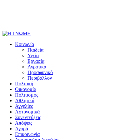
Κοινωνία
Παιδεία
Υγεία
Εργασία
Αγροτικά
Προσφυγικό
Περιβάλλον
Πολιτική
Οικονομία
Πολιτισμός
Αθλητικά
Αγγελίες
Αστυνομικά
Συνεντεύξεις
Απόψεις
Αγορά
Επικοινωνία
Δημοσιεύση Αγγελίας