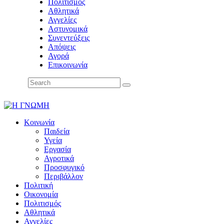
Πολιτισμός
Αθλητικά
Αγγελίες
Αστυνομικά
Συνεντεύξεις
Απόψεις
Αγορά
Επικοινωνία
Κοινωνία
Παιδεία
Υγεία
Εργασία
Αγροτικά
Προσφυγικό
Περιβάλλον
Πολιτική
Οικονομία
Πολιτισμός
Αθλητικά
Αγγελίες