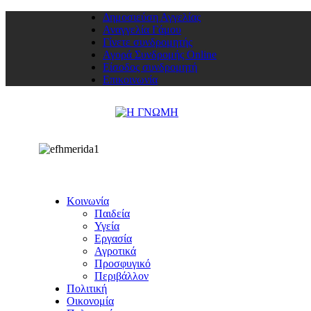
Δημοσιεύση Αγγελίας
Αναγγελία Γάμου
Γίνετε συνδρομητής
Αγορά Συνδρομής Online
Είσοδος συνδρομητή
Επικοινωνία
Κοινωνία
Παιδεία
Υγεία
Εργασία
Αγροτικά
Προσφυγικό
Περιβάλλον
Πολιτική
Οικονομία