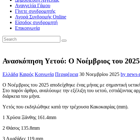
Αναγγελία Γάμου
Γίνετε συνδρομητής
Αγορά Συνδρομής Online
Είσοδος συνδρομητή
Επικοινωνία
Ανασκόπηση Υετού: Ο Νοέμβριος του 202
Ελλάδα
Καιρός
Κοινωνία
Περιφέρεια
30 Νοεμβρίου 2025
by news
Ο Νοέμβριος του 2025 αποδείχθηκε ένας μήνας με σημαντική υετική
Στο παρόν άρθρο, αναλύουμε την εξέλιξη του υετού, εστιάζοντας α
διάρκεια του μήνα.
Υετός που εκδηλώθηκε κατά την τρέχουσα Κακοκαιρίας (mm).
1 Χρύσα Ξάνθης 161.4mm
2 Θάσος 135.8mm
3 Αμαξάδες 119.mm