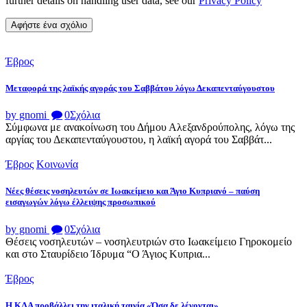
further details on handling user data, see our
Privacy Policy
Έβρος
Μεταφορά της λαϊκής αγοράς του Σαββάτου λόγω Δεκαπενταύγουστου
by gnomi
0
Σχόλια
Σύμφωνα με ανακοίνωση του Δήμου Αλεξανδρούπολης, λόγω της
αργίας του Δεκαπενταύγουστου, η λαϊκή αγορά του Σαββάτ...
Έβρος
Κοινωνία
Νέες θέσεις νοσηλευτών σε Ιωακείμειο και Άγιο Κυπριανό – παύση
εισαγωγών λόγω έλλειψης προσωπικού
by gnomi
0
Σχόλια
Θέσεις νοσηλευτών – νοσηλευτριών στο Ιωακείμειο Γηροκομείο
και στο Σταυρίδειο Ίδρυμα “Ο Άγιος Κυπρια...
Έβρος
Η ΚΛΑ προβάλλει την ιταλική ταινία «Όσα δε λέγονται»