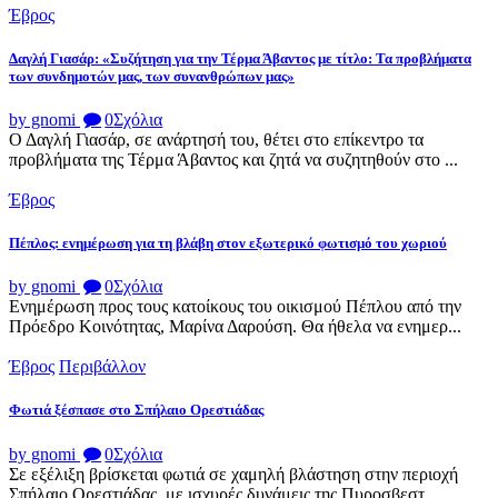
Έβρος
Δαγλή Γιασάρ: «Συζήτηση για την Τέρμα Άβαντος με τίτλο: Τα προβλήματα
των συνδημοτών μας, των συνανθρώπων μας»
by gnomi
0
Σχόλια
Ο Δαγλή Γιασάρ, σε ανάρτησή του, θέτει στο επίκεντρο τα
προβλήματα της Τέρμα Άβαντος και ζητά να συζητηθούν στο ...
Έβρος
Πέπλος: ενημέρωση για τη βλάβη στον εξωτερικό φωτισμό του χωριού
by gnomi
0
Σχόλια
Ενημέρωση προς τους κατοίκους του οικισμού Πέπλου από την
Πρόεδρο Κοινότητας, Μαρίνα Δαρούση. Θα ήθελα να ενημερ...
Έβρος
Περιβάλλον
Φωτιά ξέσπασε στο Σπήλαιο Ορεστιάδας
by gnomi
0
Σχόλια
Σε εξέλιξη βρίσκεται φωτιά σε χαμηλή βλάστηση στην περιοχή
Σπήλαιο Ορεστιάδας, με ισχυρές δυνάμεις της Πυροσβεστ...