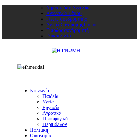
Δημοσιεύση Αγγελίας
Αναγγελία Γάμου
Γίνετε συνδρομητής
Αγορά Συνδρομής Online
Είσοδος συνδρομητή
Επικοινωνία
Κοινωνία
Παιδεία
Υγεία
Εργασία
Αγροτικά
Προσφυγικό
Περιβάλλον
Πολιτική
Οικονομία