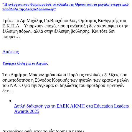
“Η ενέργεια που θα μπορούσε να αλλάξει τη Θράκη και το μεγάλο ενεργειακό
παράδοξο της Αλεξανδρούπολης”
Γράφει ο Δρ Μιχάλης Γρ.Βραχόπουλος, Ομότιμος Καθηγητής του
Ε.Κ.Π.Α. Υπάρχουν εποχές που η ανάπτυξη δεν σκοντάφτει στην
έλλειψη πόρων, αλλά στην έλλειψη βούλησης. Και τότε δεν
μπορεί…
Απόψεις
Υπάρχει λύση για το Αιγαίο;
Του Δημήτρη Μακροδημόπουλου Παρά τις ευνοϊκές εξελίξεις που
σηματοδότησε η Σύνοδος Κορυφής των ηγετών των κρατών μελών
του ΝΑΤΟ για την Άγκυρα, οι δηλώσεις του προέδρου Ερντογάν
δεν…
Διπλή διάκριση για τη ΣΑΕΚ ΑΚΜΗ στα Education Leaders
Awards 2025
Δικαιούχος ονόματος τομέα (domain name)