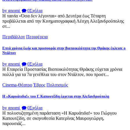
by gnomi
0
Σχόλια
Η ταινία «Όσα δεν λέγονται» από Δευτέρα έως Τέταρτη
προβάλλεται από την Κινηματογραφική Λέσχη Αλεξανδρούπολης
στ...
Περιβάλλον
Περιφέρεια
Επτά χρόνια ζωής και προσφοράς στην βιοποικιλότητα της Θράκης έκλεισε ο
Ντάλτον
by gnomi
0
Σχόλια
Η Εταιρεία Προστασίας Βιοποικιλότητας Θράκης εύχεται χρόνια
πολλά για τα 7α γενέθλια του στον Ντάλτον, που προστ...
Cinema-Θέατρο
Έβρος
Πολιτισμός
Η «Καρυάτιδα!» του Γ. Καπουτζίδη έρχεται στην Αλεξανδρούπολη
by gnomi
0
Σχόλια
Η πολυσυζητημένη παράσταση «Η Καρυάτιδα!» του Γιώργου
Καπουτζίδη, σε σκηνοθεσία Κατερίνας Μαυρογεώργη,
παρουσιάζ...