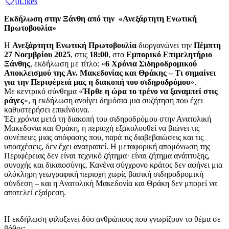
0
Likes
Εκδήλωση
στην Ξάνθη από την «Ανεξάρτητη Ενωτική
Πρωτοβουλία»
Η
Ανεξάρτητη Ενωτική Πρωτοβουλία
διοργανώνει την
Πέμπτη
27 Νοεμβρίου 2025
, στις
18:00
, στο
Εμπορικό Επιμελητήριο
Ξάνθης
, εκδήλωση με τίτλο: «
6 Χρόνια Σιδηροδρομικού
Αποκλεισμού της Αν. Μακεδονίας και Θράκης – Τι σημαίνει
για την Περιφέρειά μας η διακοπή του σιδηροδρόμου
».
Με κεντρικό σύνθημα «
Ήρθε η ώρα το τρένο να ξαναμπεί στις
ράγες
», η εκδήλωση ανοίγει δημόσια μια συζήτηση που έχει
καθυστερήσει επικίνδυνα.
Έξι χρόνια μετά τη διακοπή του σιδηροδρόμου στην Ανατολική
Μακεδονία και Θράκη, η περιοχή εξακολουθεί να βιώνει τις
συνέπειες μιας απόφασης που, παρά τις διαβεβαιώσεις και τις
υποσχέσεις, δεν έχει ανατραπεί. Η μεταφορική απομόνωση της
Περιφέρειας δεν είναι τεχνικό ζήτημα· είναι ζήτημα ανάπτυξης,
συνοχής και δικαιοσύνης. Κανένα σύγχρονο κράτος δεν αφήνει μια
ολόκληρη γεωγραφική περιοχή χωρίς βασική σιδηροδρομική
σύνδεση – και η Ανατολική Μακεδονία και Θράκη δεν μπορεί να
αποτελεί εξαίρεση.
Η εκδήλωση φιλοξενεί δύο ανθρώπους που γνωρίζουν το θέμα σε
βάθος: