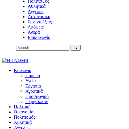
Πολιτισμός
Αθλητικά
Αγγελίες
Αστυνομικά
Συνεντεύξεις
Απόψεις
Αγορά
Επικοινωνία
Κοινωνία
Παιδεία
Υγεία
Εργασία
Αγροτικά
Προσφυγικό
Περιβάλλον
Πολιτική
Οικονομία
Πολιτισμός
Αθλητικά
Αγγελίες