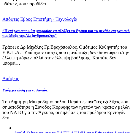
υδάτων, που παραδίδει…
Απόψεις
Έβρος
Επιστήμη - Τεχνολογία
“Η ενέργεια που θα μπορούσε να αλλάξει τη Θράκη και το μεγάλο ενεργειακό
παράδοξο της Αλεξανδρούπολης”
Γράφει ο Δρ Μιχάλης Γρ.Βραχόπουλος, Ομότιμος Καθηγητής του
Ε.Κ.Π.Α. Υπάρχουν εποχές που η ανάπτυξη δεν σκοντάφτει στην
έλλειψη πόρων, αλλά στην έλλειψη βούλησης. Και τότε δεν
μπορεί…
Απόψεις
Υπάρχει λύση για το Αιγαίο;
Του Δημήτρη Μακροδημόπουλου Παρά τις ευνοϊκές εξελίξεις που
σηματοδότησε η Σύνοδος Κορυφής των ηγετών των κρατών μελών
του ΝΑΤΟ για την Άγκυρα, οι δηλώσεις του προέδρου Ερντογάν
δεν…