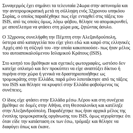
Συναγερμός έχει σημάνει τα τελευταία 24ωρα στην αστυνομία και
την αντιτρομοκρατική μετά τη σύλληψη ενός 32χρονου υπηκόου
Συρίας, ο οποίος παραδέχθηκε πως είχε ενταχθεί στις τάξεις του
ISIS, από τις οποίες όμως, λόγω φόβου, θέλησε να απομακρυνθεί,
με αποτέλεσμα να φτάσει στη χώρα μας, ζητώντας άσυλο.
Ο 32χρονος συνελήφθη την Πέμπτη στην Αλεξανδρούπολη,
ύστερα από καταγγελία που είχε γίνει εδώ και καιρό στις ελληνικές
Αρχές από τη σύζυγό του -την οποία κακοποιούσε- πως ήταν μέλος
του αυτοαποκαλούμενου Ισλαμικού Κράτους (ISIS).
Στο κινητό του βρέθηκαν και σχετικές φωτογραφίες, ωστόσο δεν
κατείχε οπλισμό και δεν προκύπτει να είχε αναπτύξει δίκτυο ή
πυρήνα στην χώρα ή γενικά να δραστηριοποιήθηκε ως
τρομοκράτης στην Ελλάδα, παρά μόνο λιποτάκτησε από τις τάξεις
του ISIS και θέλησε να κρυφτεί στην Ελλάδα φοβούμενος τις
συνέπειες.
Ο ίδιος είχε φτάσει στην Ελλάδα μέσω Λέρου και στη συνέχεια
βρέθηκε σε δομές στην Αθήνα, στη Θεσσαλονίκη και κατέληξε
στην Αλεξανδρούπολη. Παραδέχτηκε πως ήταν αρχικά μέλος της
ένοπλης τρομοκρατικής οργάνωσης του ISIS, όμως ισχυρίστηκε ότι
όταν είδε την κατάσταση εκ των έσω, τρόμαξε και θέλησε να
διαφύγει όπως και έκανε.