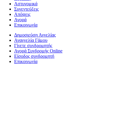
Αστυνομικά
Συνεντεύξεις
Απόψεις
Αγορά
Επικοινωνία
Δημοσιεύση Αγγελίας
Αναγγελία Γάμου
Γίνετε συνδρομητής
Αγορά Συνδρομής Online
Είσοδος συνδρομητή
Επικοινωνία