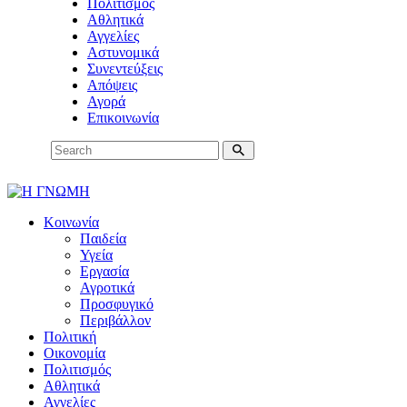
Πολιτισμός
Αθλητικά
Αγγελίες
Αστυνομικά
Συνεντεύξεις
Απόψεις
Αγορά
Επικοινωνία
Κοινωνία
Παιδεία
Υγεία
Εργασία
Αγροτικά
Προσφυγικό
Περιβάλλον
Πολιτική
Οικονομία
Πολιτισμός
Αθλητικά
Αγγελίες