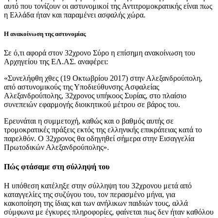
αυτό που τονίζουν οι αστυνομικοί της Αντιτρομοκρατικής είναι πως
η Ελλάδα ήταν και παραμένει ασφαλής χώρα.
Η ανακοίνωση της αστυνομίας
Σε ό,τι αφορά στον 32χρονο Σύρο η επίσημη ανακοίνωση του
Αρχηγείου της ΕΛ.ΑΣ. αναφέρει:
«Συνελήφθη χθες (19 Οκτωβρίου 2017) στην Αλεξανδρούπολη,
από αστυνομικούς της Υποδιεύθυνσης Ασφαλείας
Αλεξανδρούπολης, 32χρονος υπήκοος Συρίας, στο πλαίσιο
συνεπειών εφαρμογής διοικητικού μέτρου σε βάρος του.
Ερευνάται η συμμετοχή, καθώς και ο βαθμός αυτής σε
τρομοκρατικές πράξεις εκτός της ελληνικής επικράτειας κατά το
παρελθόν. Ο 32χρονος θα οδηγηθεί σήμερα στην Εισαγγελία
Πρωτοδικών Αλεξανδρούπολης».
Πώς φτάσαμε στη σύλληψή του
Η υπόθεση κατέληξε στην σύλληψη του 32χρονου μετά από
καταγγελίες της συζύγου του, τον περασμένο μήνα, για
κακοποίηση της ίδιας και των ανήλικων παιδιών τους, αλλά
σύμφωνα με έγκυρες πληροφορίες, φαίνεται πως δεν ήταν καθόλου