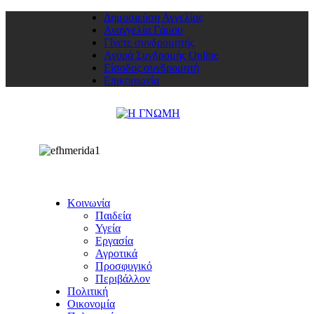
Δημοσιεύση Αγγελίας
Αναγγελία Γάμου
Γίνετε συνδρομητής
Αγορά Συνδρομής Online
Είσοδος συνδρομητή
Επικοινωνία
Κοινωνία
Παιδεία
Υγεία
Εργασία
Αγροτικά
Προσφυγικό
Περιβάλλον
Πολιτική
Οικονομία