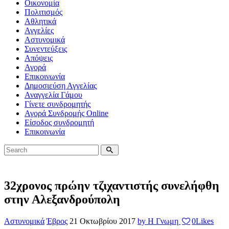
Οικονομία
Πολιτισμός
Αθλητικά
Αγγελίες
Αστυνομικά
Συνεντεύξεις
Απόψεις
Αγορά
Επικοινωνία
Δημοσιεύση Αγγελίας
Αναγγελία Γάμου
Γίνετε συνδρομητής
Αγορά Συνδρομής Online
Είσοδος συνδρομητή
Επικοινωνία
32χρονος πρώην τζιχαντιστής συνελήφθη
στην Αλεξανδρούπολη
Αστυνομικά
Έβρος
21 Οκτωβρίου 2017
by Η Γνωμη
0
Likes