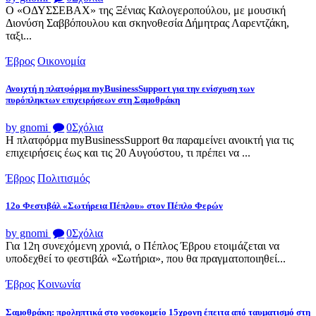
Ο «ΟΔΥΣΣΕΒΑΧ» της Ξένιας Καλογεροπούλου, με μουσική
Διονύση Σαββόπουλου και σκηνοθεσία Δήμητρας Λαρεντζάκη,
ταξι...
Έβρος
Οικονομία
Ανοιχτή η πλατφόρμα myBusinessSupport για την ενίσχυση των
πυρόπληκτων επιχειρήσεων στη Σαμοθράκη
by gnomi
0
Σχόλια
Η πλατφόρμα myBusinessSupport θα παραμείνει ανοικτή για τις
επιχειρήσεις έως και τις 20 Αυγούστου, τι πρέπει να ...
Έβρος
Πολιτισμός
12ο Φεστιβάλ «Σωτήρεια Πέπλου» στον Πέπλο Φερών
by gnomi
0
Σχόλια
Για 12η συνεχόμενη χρονιά, ο Πέπλος Έβρου ετοιμάζεται να
υποδεχθεί το φεστιβάλ «Σωτήρια», που θα πραγματοποιηθεί...
Έβρος
Κοινωνία
Σαμοθράκη: προληπτικά στο νοσοκομείο 15χρονη έπειτα από ταυματισμό στη