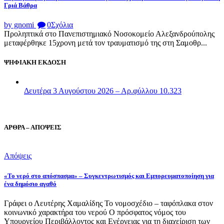
Γριά Βάθρα
by gnomi
0
Σχόλια
Προληπτικά στο Πανεπιστημιακό Νοσοκομείο Αλεξανδρούπολης
μεταφέρθηκε 15χρονη μετά τον τραυματισμό της στη Σαμοθρ...
ΨΗΦΙΑΚΗ ΕΚΔΟΣΗ
Δευτέρα 3 Αυγούστου 2026 – Αρ.φύλλου 10.323
ΑΡΘΡΑ – ΑΠΟΨΕΙΣ
Απόψεις
«Το νερό στο απόσπασμα» – Συγκεντρωτισμός και Εμπορευματοποίηση για
ένα δημόσιο αγαθό
Γράφει ο Λευτέρης Χαμαλίδης Το νομοσχέδιο – ταφόπλακα στον
κοινωνικό χαρακτήρα του νερού Ο πρόσφατος νόμος του
Υπουργείου Περιβάλλοντος και Ενέργειας για τη διαχείριση των