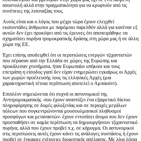
αποστολή αλλά στην πραγματικότητα για να κρυφτούν από τις
συνέπειες της λιποταξίας τους.
Αυτός είναι και ο λόγος που μέχρι τώρα έχουν ελεγχθεί
εκατοντάδες άνθρωποι με παρόμοιο παρελθόν αλλά για κανέναν εξ
αυτών δεν έχει προκύψει από τις έρευνες ότι αποπειράθηκε να
σχηματίσει πυρήνα τρομοκρατικής δράσης στη χώρα μας ή σε άλλη
χώρα της ΕΕ.
Έχει επίσης αποδειχθεί ότι οι περιπτώσεις ενεργών τζιχαντιστών
που πέρασαν από την Ελλάδα σε χώρες της Ευρώπης και
προκάλεσαν χτυπήματα, ήταν Ευρωπαίοι υπήκοοι και τους
επετράπη η είσοδος γιατί δεν είχαν ενημερώσει εγκαίρως οι Αρχές
των χωρών προέλευσής τους τις ελληνικές Αρχές (μια
χαρακτηριστική τέτοια περίπτωση αποτελεί ο Αμπαούντ).
Επιπλέον σημειώνεται ότι συχνά οι αστυνομικοί της
Αντιτρομοκρατικής -που έχουν αναπτύξει ένα εξαιρετικό δίκτυο
πληροφόρησης σε δομές φιλοξενίας και σε περιοχές μεγάλων
πόλεων που συγκεντρώνονται μουσουλμανικοί πληθυσμοί
προσφύγων και μεταναστών- έχουν εντοπίσει άτομα που δεν έχουν
προσπαθήσει σε καμία περίπτωση να δημιουργήσουν τζιχαντιστικό
πυρήνα, αλλά που έχουν προβεί π.χ. σε κήρυγμα. Οι αστυνομικοί
στις περιπτώσεις αυτές έχουν κάνει τις ανάλογες συστάσεις ή έχουν
προβεί σε έγκαιρες ενέργειες διοικητικής απέλασης. Με λίγα λόγια