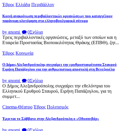
Έβρος
Ελλάδα
Περιβάλλον
Κοινή ανακοίνωση περιβαλλοντικών οργανώσεων που καταγγέλουν
παράνομη υλοτόμηση στα ελληνοβουλγαρικά σύνορα
by gnomi
0
Σχόλια
Τρεις περιβαλλοντικές οργανώσεις, μεταξύ των οποίων και η
Εταιρεία Προστασίας Βιοποικιλότητας Θράκης (ΕΠΒΘ), ζητ...
Έβρος
Κοινωνία
Ο Δήμος Αλεξανδρούπολης συγχαίρει την ερυθροσταυρίτισσα Σταυρού
Ειρήνη Παπάζογλου για την ανθρωπιστικη αποστολή στη Βενεζουέλα
by gnomi
0
Σχόλια
Ο Δήμος Αλεξανδρούπολης συγχαίρει την εθελόντρια του
Ελληνικού Ερυθρού Σταυρού, Ειρήνη Παπάζογλου, για τη
συμμετ...
Cinema-Θέατρο
Έβρος
Πολιτισμός
Έρχεται το Σάββατο στην Αλεξανδρούπολη ο «Οδυσσεβάχ»
by gnomi
0
Σχόλια