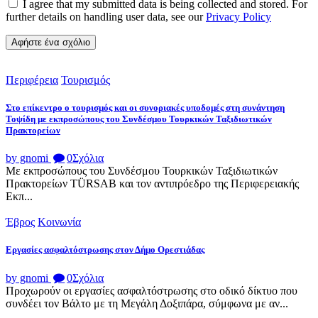
I agree that my submitted data is being collected and stored. For
further details on handling user data, see our
Privacy Policy
Περιφέρεια
Τουρισμός
Στο επίκεντρο ο τουρισμός και οι συνοριακές υποδομές στη συνάντηση
Τοψίδη με εκπροσώπους του Συνδέσμου Τουρκικών Ταξιδιωτικών
Πρακτορείων
by gnomi
0
Σχόλια
Με εκπροσώπους του Συνδέσμου Τουρκικών Ταξιδιωτικών
Πρακτορείων TÜRSAB και τον αντιπρόεδρο της Περιφερειακής
Εκπ...
Έβρος
Κοινωνία
Εργασίες ασφαλτόστρωσης στον Δήμο Ορεστιάδας
by gnomi
0
Σχόλια
Προχωρούν οι εργασίες ασφαλτόστρωσης στο οδικό δίκτυο που
συνδέει τον Βάλτο με τη Μεγάλη Δοξιπάρα, σύμφωνα με αν...