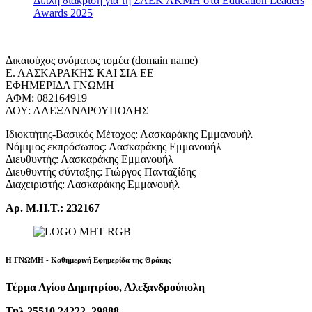
Διπλή διάκριση για τη ΣΑΕΚ ΑΚΜΗ στα Education Leaders
Awards 2025
Δικαιούχος ονόματος τομέα (domain name)
Ε. ΛΑΣΚΑΡΑΚΗΣ ΚΑΙ ΣΙΑ ΕΕ
ΕΦΗΜΕΡΙΔΑ ΓΝΩΜΗ
ΑΦΜ: 082164919
ΔΟΥ: ΑΛΕΞΑΝΔΡΟΥΠΟΛΗΣ
Ιδιοκτήτης-Βασικός Μέτοχος: Λασκαράκης Εμμανουήλ
Νόμιμος εκπρόσωπος: Λασκαράκης Εμμανουήλ
Διευθυντής: Λασκαράκης Εμμανουήλ
Διευθυντής σύνταξης: Γιώργος Πανταζίδης
Διαχειριστής: Λασκαράκης Εμμανουήλ
Αρ. Μ.Η.Τ.: 232167
Η ΓΝΩΜΗ - Καθημερινή Εφημερίδα της Θράκης
Τέρμα Αγίου Δημητρίου, Αλεξανδρούπολη
Τηλ 25510 24222, 29888