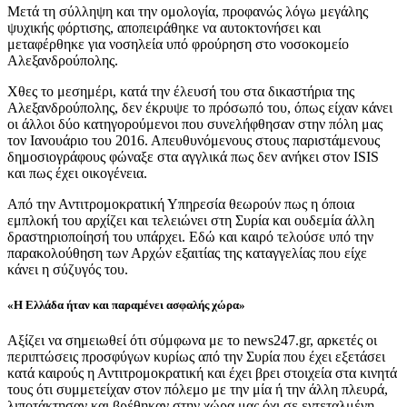
Μετά τη σύλληψη και την ομολογία, προφανώς λόγω μεγάλης
ψυχικής φόρτισης, αποπειράθηκε να αυτοκτονήσει και
μεταφέρθηκε για νοσηλεία υπό φρούρηση στο νοσοκομείο
Αλεξανδρούπολης.
Χθες το μεσημέρι, κατά την έλευσή του στα δικαστήρια της
Αλεξανδρούπολης, δεν έκρυψε το πρόσωπό του, όπως είχαν κάνει
οι άλλοι δύο κατηγορούμενοι που συνελήφθησαν στην πόλη μας
τον Ιανουάριο του 2016. Απευθυνόμενους στους παριστάμενους
δημοσιογράφους φώναξε στα αγγλικά πως δεν ανήκει στον ISIS
και πως έχει οικογένεια.
Από την Αντιτρομοκρατική Υπηρεσία θεωρούν πως η όποια
εμπλοκή του αρχίζει και τελειώνει στη Συρία και ουδεμία άλλη
δραστηριοποίησή του υπάρχει. Εδώ και καιρό τελούσε υπό την
παρακολούθηση των Αρχών εξαιτίας της καταγγελίας που είχε
κάνει η σύζυγός του.
«Η Ελλάδα ήταν και παραμένει ασφαλής χώρα»
Αξίζει να σημειωθεί ότι σύμφωνα με το news247.gr, αρκετές οι
περιπτώσεις προσφύγων κυρίως από την Συρία που έχει εξετάσει
κατά καιρούς η Αντιτρομοκρατική και έχει βρει στοιχεία στα κινητά
τους ότι συμμετείχαν στον πόλεμο με την μία ή την άλλη πλευρά,
λιποτάκτησαν και βρέθηκαν στην χώρα μας όχι σε εντεταλμένη