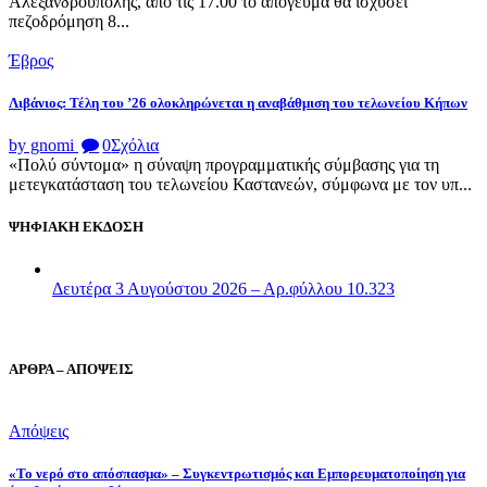
Αλεξανδρούπολης, από τις 17.00 το απόγευμα θα ισχύσει
πεζοδρόμηση 8...
Έβρος
Λιβάνιος: Τέλη του ’26 ολοκληρώνεται η αναβάθμιση του τελωνείου Κήπων
by gnomi
0
Σχόλια
«Πολύ σύντομα» η σύναψη προγραμματικής σύμβασης για τη
μετεγκατάσταση του τελωνείου Καστανεών, σύμφωνα με τον υπ...
ΨΗΦΙΑΚΗ ΕΚΔΟΣΗ
Δευτέρα 3 Αυγούστου 2026 – Αρ.φύλλου 10.323
ΑΡΘΡΑ – ΑΠΟΨΕΙΣ
Απόψεις
«Το νερό στο απόσπασμα» – Συγκεντρωτισμός και Εμπορευματοποίηση για