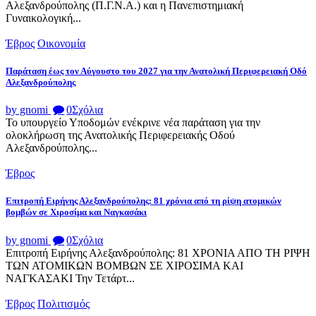
Αλεξανδρούπολης (Π.Γ.Ν.Α.) και η Πανεπιστημιακή
Γυναικολογική...
Έβρος
Οικονομία
Παράταση έως τον Αύγουστο του 2027 για την Ανατολική Περιφερειακή Οδό
Αλεξανδρούπολης
by gnomi
0
Σχόλια
Το υπουργείο Υποδομών ενέκρινε νέα παράταση για την
ολοκλήρωση της Ανατολικής Περιφερειακής Οδού
Αλεξανδρούπολης...
Έβρος
Επιτροπή Ειρήνης Αλεξανδρούπολης: 81 χρόνια από τη ρίψη ατομικών
βομβών σε Χιροσίμα και Ναγκασάκι
by gnomi
0
Σχόλια
Επιτροπή Ειρήνης Αλεξανδρούπολης: 81 ΧΡΟΝΙΑ ΑΠΟ ΤΗ ΡΙΨΗ
ΤΩΝ ΑΤΟΜΙΚΩΝ ΒΟΜΒΩΝ ΣΕ ΧΙΡΟΣΙΜΑ ΚΑΙ
ΝΑΓΚΑΣΑΚΙ Την Τετάρτ...
Έβρος
Πολιτισμός