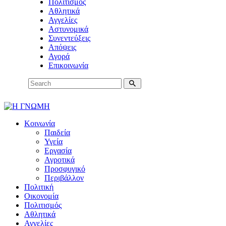
Πολιτισμός
Αθλητικά
Αγγελίες
Αστυνομικά
Συνεντεύξεις
Απόψεις
Αγορά
Επικοινωνία
Κοινωνία
Παιδεία
Υγεία
Εργασία
Αγροτικά
Προσφυγικό
Περιβάλλον
Πολιτική
Οικονομία
Πολιτισμός
Αθλητικά
Αγγελίες