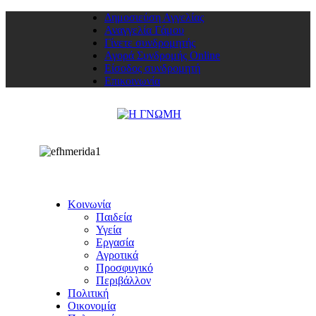
Δημοσιεύση Αγγελίας
Αναγγελία Γάμου
Γίνετε συνδρομητής
Αγορά Συνδρομής Online
Είσοδος συνδρομητή
Επικοινωνία
Κοινωνία
Παιδεία
Υγεία
Εργασία
Αγροτικά
Προσφυγικό
Περιβάλλον
Πολιτική
Οικονομία