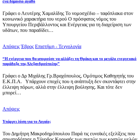
ένα δημόσιο αγαθό
Γράφει ο Λευτέρης Χαμαλίδης Το νομοσχέδιο – ταφόπλακα στον
κοινωνικό χαρακτήρα του νερού Ο πρόσφατος νόμος του
Υπουργείου Περιβάλλοντος και Ενέργειας για τη διαχείριση των
υδάτων, που παραδίδει…
Απόψεις
Έβρος
Επιστήμη - Τεχνολογία
“Η ενέργεια που θα μπορούσε να αλλάξει τη Θράκη και το μεγάλο ενεργειακό
παράδοξο της Αλεξανδρούπολης”
Γράφει ο Δρ Μιχάλης Γρ.Βραχόπουλος, Ομότιμος Καθηγητής του
Ε.Κ.Π.Α. Υπάρχουν εποχές που η ανάπτυξη δεν σκοντάφτει στην
έλλειψη πόρων, αλλά στην έλλειψη βούλησης. Και τότε δεν
μπορεί…
Απόψεις
Υπάρχει λύση για το Αιγαίο;
Του Δημήτρη Μακροδημόπουλου Παρά τις ευνοϊκές εξελίξεις που
σηματοδότησε η Σύνοδος Κορυφής των ηγετών των κρατών μελών