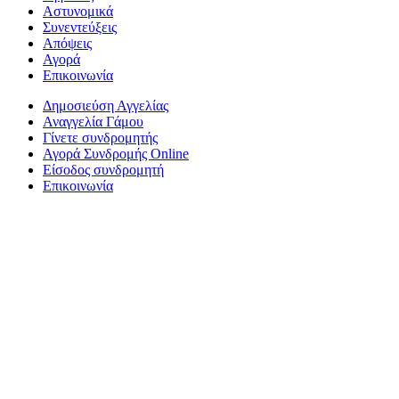
Αστυνομικά
Συνεντεύξεις
Απόψεις
Αγορά
Επικοινωνία
Δημοσιεύση Αγγελίας
Αναγγελία Γάμου
Γίνετε συνδρομητής
Αγορά Συνδρομής Online
Είσοδος συνδρομητή
Επικοινωνία