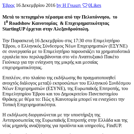
Έβρος
16 Δεκεμβρίου 2016
by Η Γνωμη
0
Likes
Μετά το πετυχημένο πέρασμα από την Πελοπόννησο, το
1⁰ Roadshow Καινοτομίας & Επιχειρηματικότητας
StartingUP έρχεται στην Αλεξανδρούπολη.
Την Παρασκευή 16 Δεκεμβρίου στις 17:30 στο Επιμελητήριο
Έβρου, ο Ελληνικός Σύνδεσμος Νέων Επιχειρηματιών (ΕΣΥΝΕ)
σε συνεργασία με το Επιμελητήριο παρουσιάζει τα χρηματοδοτικά
εργαλεία που περιλαμβάνονται στο νέο Αναπτυξιακό Πακέτο
Γιούνκερ για την ενίσχυση της μικρής και μεσαίας
επιχειρηματικότητας.
Επιπλέον, στο πλαίσιο της εκδήλωσης θα πραγματοποιηθεί
ανοιχτός διάλογος μεταξύ εκπροσώπων του Ελληνικού Συνδέσμου
Νέων Επιχειρηματιών (ΕΣΥΝΕ), της Ευρωπαϊκής Επιτροπής, του
Επιμελητηρίου Έβρου και του Δημοκριτείου Πανεπιστημίου
Θράκης με θέμα το: Πώς η Καινοτομία μπορεί να ενισχύσει την
Τοπική Επιχειρηματικότητα.
Η εκδήλωση διοργανώνεται με την υποστήριξη της
Αντιπροσωπείας της Ευρωπαϊκής Επιτροπής στην Ελλάδα και της
νέας μηχανής αναζήτησης για προϊόντα και υπηρεσίες, FindUP.