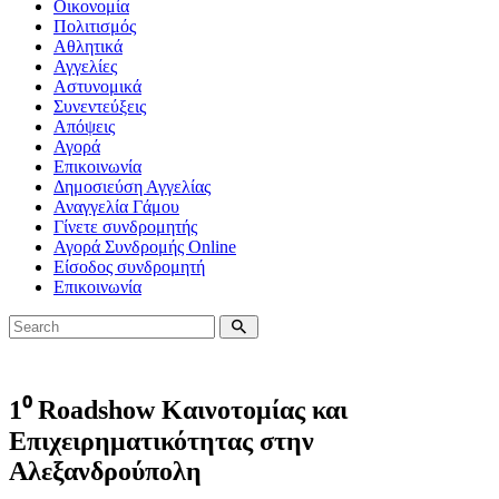
Οικονομία
Πολιτισμός
Αθλητικά
Αγγελίες
Αστυνομικά
Συνεντεύξεις
Απόψεις
Αγορά
Επικοινωνία
Δημοσιεύση Αγγελίας
Αναγγελία Γάμου
Γίνετε συνδρομητής
Αγορά Συνδρομής Online
Είσοδος συνδρομητή
Επικοινωνία
1⁰ Roadshow Καινοτομίας και
Επιχειρηματικότητας στην
Αλεξανδρούπολη