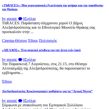
«ThRACES»: Μια χορογραφική εξερεύνηση της μνήμης και της παράδοσης
της Θράκης
by gnomi
0
Σχόλια
ThRACES: Παράσταση σύγχρονου χορού Ο Δήμος
Αλεξανδρούπολης και το Εθνολογικό Μουσείο Θράκης σας
προσκαλούν στην ...
Cinema-Θέατρο
Έβρος
Πολιτισμός
«ΑΗ ΛΑΟΣ»: Ένα σκηνικό ρέκβιεμ για την ήττα ενός λαού
by gnomi
0
Σχόλια
Την Παρασκευή 7 Αυγούστου, στις 21.15, στο Θέατρο
Αλτιναλμάζη της Αλεξανδρούπολης, θα παρουσιαστεί το
εμβληματικ...
Έβρος
Αλεξανδρούπολη: Κυκλοφοριακές ρυθμίσεις για τη “Λευκή Νύχτα”
by gnomi
0
Σχόλια
Σύμφωνα με ανακοίνωση του Εμπορικού Συλλόγου