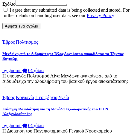
Σχόλιο
I agree that my submitted data is being collected and stored. For
further details on handling user data, see our
Privacy Policy
Έβρος
Πολιτισμός
Μενδώνη από το Διδυμότειχο: Τέλος Αυγούστου παραδίδεται το Τέμενος
Βαγιαζήτ
by gnomi
0
Σχόλια
Η υπουργός Πολιτισμού Λίνα Μενδώνη ανακοίνωσε από το
Διδυμότειχο την ολοκλήρωση του βασικού έργου αποκατάστασης
...
Έβρος
Κοινωνία
Περιφέρεια
Υγεία
Επίσημη αδειοδότηση για τη Μονάδα Εξωσωματικής του Π.Γ.Ν.
Αλεξανδρούπολης
by gnomi
0
Σχόλια
Η Διοίκηση του Πανεπιστημιακού Γενικού Νοσοκομείου