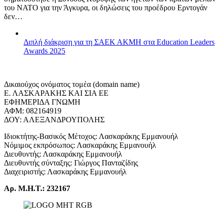
του ΝΑΤΟ για την Άγκυρα, οι δηλώσεις του προέδρου Ερντογάν
δεν…
Διπλή διάκριση για τη ΣΑΕΚ ΑΚΜΗ στα Education Leaders
Awards 2025
Δικαιούχος ονόματος τομέα (domain name)
Ε. ΛΑΣΚΑΡΑΚΗΣ ΚΑΙ ΣΙΑ ΕΕ
ΕΦΗΜΕΡΙΔΑ ΓΝΩΜΗ
ΑΦΜ: 082164919
ΔΟΥ: ΑΛΕΞΑΝΔΡΟΥΠΟΛΗΣ
Ιδιοκτήτης-Βασικός Μέτοχος: Λασκαράκης Εμμανουήλ
Νόμιμος εκπρόσωπος: Λασκαράκης Εμμανουήλ
Διευθυντής: Λασκαράκης Εμμανουήλ
Διευθυντής σύνταξης: Γιώργος Πανταζίδης
Διαχειριστής: Λασκαράκης Εμμανουήλ
Αρ. Μ.Η.Τ.: 232167