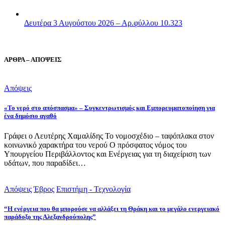
Δευτέρα 3 Αυγούστου 2026 – Αρ.φύλλου 10.323
ΑΡΘΡΑ – ΑΠΟΨΕΙΣ
Απόψεις
«Το νερό στο απόσπασμα» – Συγκεντρωτισμός και Εμπορευματοποίηση για
ένα δημόσιο αγαθό
Γράφει ο Λευτέρης Χαμαλίδης Το νομοσχέδιο – ταφόπλακα στον
κοινωνικό χαρακτήρα του νερού Ο πρόσφατος νόμος του
Υπουργείου Περιβάλλοντος και Ενέργειας για τη διαχείριση των
υδάτων, που παραδίδει…
Απόψεις
Έβρος
Επιστήμη - Τεχνολογία
“Η ενέργεια που θα μπορούσε να αλλάξει τη Θράκη και το μεγάλο ενεργειακό
παράδοξο της Αλεξανδρούπολης”