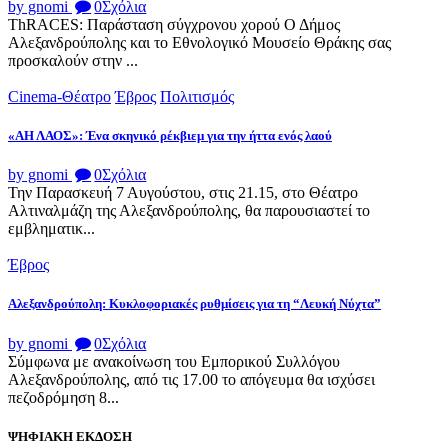
by gnomi
0
Σχόλια
ThRACES: Παράσταση σύγχρονου χορού Ο Δήμος
Αλεξανδρούπολης και το Εθνολογικό Μουσείο Θράκης σας
προσκαλούν στην ...
Cinema-Θέατρο
Έβρος
Πολιτισμός
«ΑΗ ΛΑΟΣ»: Ένα σκηνικό ρέκβιεμ για την ήττα ενός λαού
by gnomi
0
Σχόλια
Την Παρασκευή 7 Αυγούστου, στις 21.15, στο Θέατρο
Αλτιναλμάζη της Αλεξανδρούπολης, θα παρουσιαστεί το
εμβληματικ...
Έβρος
Αλεξανδρούπολη: Κυκλοφοριακές ρυθμίσεις για τη “Λευκή Νύχτα”
by gnomi
0
Σχόλια
Σύμφωνα με ανακοίνωση του Εμπορικού Συλλόγου
Αλεξανδρούπολης, από τις 17.00 το απόγευμα θα ισχύσει
πεζοδρόμηση 8...
ΨΗΦΙΑΚΗ ΕΚΔΟΣΗ