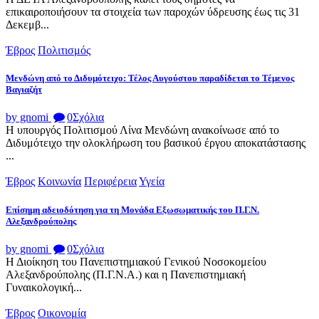
επικαιροποιήσουν τα στοιχεία των παροχών ύδρευσης έως τις 31
Δεκεμβ...
Έβρος
Πολιτισμός
Μενδώνη από το Διδυμότειχο: Τέλος Αυγούστου παραδίδεται το Τέμενος
Βαγιαζήτ
by gnomi
0
Σχόλια
Η υπουργός Πολιτισμού Λίνα Μενδώνη ανακοίνωσε από το
Διδυμότειχο την ολοκλήρωση του βασικού έργου αποκατάστασης
...
Έβρος
Κοινωνία
Περιφέρεια
Υγεία
Επίσημη αδειοδότηση για τη Μονάδα Εξωσωματικής του Π.Γ.Ν.
Αλεξανδρούπολης
by gnomi
0
Σχόλια
Η Διοίκηση του Πανεπιστημιακού Γενικού Νοσοκομείου
Αλεξανδρούπολης (Π.Γ.Ν.Α.) και η Πανεπιστημιακή
Γυναικολογική...
Έβρος
Οικονομία