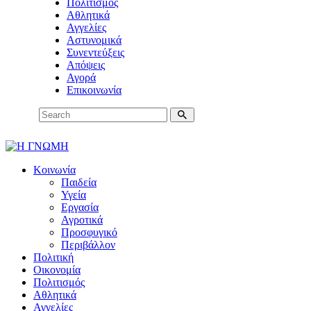
Πολιτισμός
Αθλητικά
Αγγελίες
Αστυνομικά
Συνεντεύξεις
Απόψεις
Αγορά
Επικοινωνία
Κοινωνία
Παιδεία
Υγεία
Εργασία
Αγροτικά
Προσφυγικό
Περιβάλλον
Πολιτική
Οικονομία
Πολιτισμός
Αθλητικά
Αγγελίες