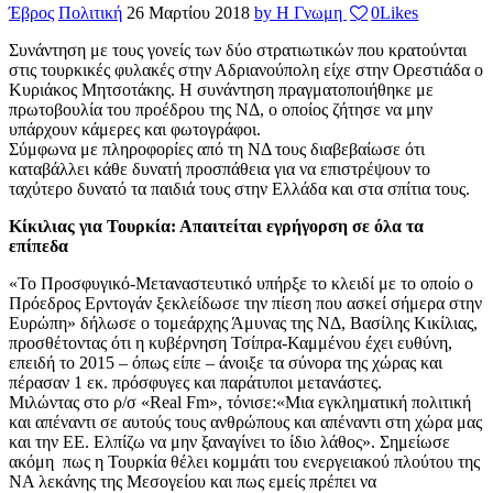
Έβρος
Πολιτική
26 Μαρτίου 2018
by Η Γνωμη
0
Likes
Συνάντηση με τους γονείς των δύο στρατιωτικών που κρατούνται
στις τουρκικές φυλακές στην Αδριανούπολη είχε στην Ορεστιάδα ο
Κυριάκος Μητσοτάκης. Η συνάντηση πραγματοποιήθηκε με
πρωτοβουλία του προέδρου της ΝΔ, ο οποίος ζήτησε να μην
υπάρχουν κάμερες και φωτογράφοι.
Σύμφωνα με πληροφορίες από τη ΝΔ τους διαβεβαίωσε ότι
καταβάλλει κάθε δυνατή προσπάθεια για να επιστρέψουν το
ταχύτερο δυνατό τα παιδιά τους στην Ελλάδα και στα σπίτια τους.
Κίκιλιας για Τουρκία: Απαιτείται εγρήγορση σε όλα τα
επίπεδα
«Το Προσφυγικό-Μεταναστευτικό υπήρξε το κλειδί με το οποίο ο
Πρόεδρος Ερντογάν ξεκλείδωσε την πίεση που ασκεί σήμερα στην
Ευρώπη» δήλωσε ο τομεάρχης Άμυνας της ΝΔ, Βασίλης Κικίλιας,
προσθέτοντας ότι η κυβέρνηση Τσίπρα-Καμμένου έχει ευθύνη,
επειδή το 2015 – όπως είπε – άνοιξε τα σύνορα της χώρας και
πέρασαν 1 εκ. πρόσφυγες και παράτυποι μετανάστες.
Μιλώντας στο ρ/σ «Real Fm», τόνισε:«Μια εγκληματική πολιτική
και απέναντι σε αυτούς τους ανθρώπους και απέναντι στη χώρα μας
και την ΕΕ. Ελπίζω να μην ξαναγίνει το ίδιο λάθος». Σημείωσε
ακόμη πως η Τουρκία θέλει κομμάτι του ενεργειακού πλούτου της
ΝΑ λεκάνης της Μεσογείου και πως εμείς πρέπει να