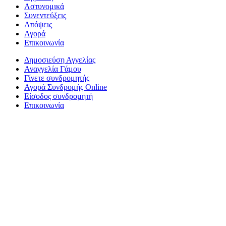
Αστυνομικά
Συνεντεύξεις
Απόψεις
Αγορά
Επικοινωνία
Δημοσιεύση Αγγελίας
Αναγγελία Γάμου
Γίνετε συνδρομητής
Αγορά Συνδρομής Online
Είσοδος συνδρομητή
Επικοινωνία