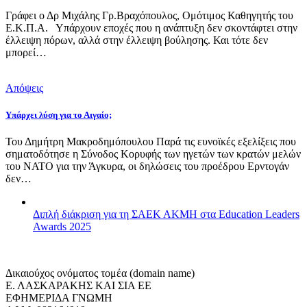
Γράφει ο Δρ Μιχάλης Γρ.Βραχόπουλος, Ομότιμος Καθηγητής του
Ε.Κ.Π.Α. Υπάρχουν εποχές που η ανάπτυξη δεν σκοντάφτει στην
έλλειψη πόρων, αλλά στην έλλειψη βούλησης. Και τότε δεν
μπορεί…
Απόψεις
Υπάρχει λύση για το Αιγαίο;
Του Δημήτρη Μακροδημόπουλου Παρά τις ευνοϊκές εξελίξεις που
σηματοδότησε η Σύνοδος Κορυφής των ηγετών των κρατών μελών
του ΝΑΤΟ για την Άγκυρα, οι δηλώσεις του προέδρου Ερντογάν
δεν…
Διπλή διάκριση για τη ΣΑΕΚ ΑΚΜΗ στα Education Leaders
Awards 2025
Δικαιούχος ονόματος τομέα (domain name)
Ε. ΛΑΣΚΑΡΑΚΗΣ ΚΑΙ ΣΙΑ ΕΕ
ΕΦΗΜΕΡΙΔΑ ΓΝΩΜΗ