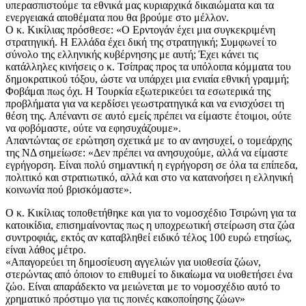
υπερασπιστούμε τα εθνικά μας κυριαρχικά δικαιώματα και τα
ενεργειακά αποθέματα που θα βρούμε στο μέλλον.
Ο κ. Κικίλιας πρόσθεσε: «Ο Ερντογάν έχει μια συγκεκριμένη
στρατηγική. Η Ελλάδα έχει δική της στρατηγική; Συμφωνεί το
σύνολο της ελληνικής κυβέρνησης με αυτή; Έχει κάνει τις
κατάλληλες κινήσεις ο κ. Τσίπρας προς τα υπόλοιπα κόμματα του
δημοκρατικού τόξου, ώστε να υπάρχει μια ενιαία εθνική γραμμή;
Φοβάμαι πως όχι. Η Τουρκία εξωτερικεύει τα εσωτερικά της
προβλήματα για να κερδίσει γεωστρατηγικά και να ενισχύσει τη
θέση της. Απέναντι σε αυτό εμείς πρέπει να είμαστε έτοιμοι, ούτε
να φοβόμαστε, ούτε να εφησυχάζουμε».
Απαντώντας σε ερώτηση σχετικά με το αν ανησυχεί, ο τομεάρχης
της ΝΔ σημείωσε: «Δεν πρέπει να ανησυχούμε, αλλά να είμαστε
εγρήγορση. Είναι πολύ σημαντική η εγρήγορση σε όλα τα επίπεδα,
πολιτικό και στρατιωτικό, αλλά και στο να κατανοήσει η ελληνική
κοινωνία πού βρισκόμαστε».
Ο κ. Κικίλιας τοποθετήθηκε και για το νομοσχέδιο Τσιρώνη για τα
κατοικίδια, επισημαίνοντας πως η υποχρεωτική στείρωση στα ζώα
συντροφιάς, εκτός αν καταβληθεί ειδικό τέλος 100 ευρώ ετησίως,
είναι λάθος μέτρο.
«Απαγορεύει τη δημοσίευση αγγελιών για υιοθεσία ζώων,
στερώντας από όποιον το επιθυμεί το δικαίωμα να υιοθετήσει ένα
ζώο. Είναι απαράδεκτο να μειώνεται με το νομοσχέδιο αυτό το
χρηματικό πρόστιμο για τις ποινές κακοποίησης ζώων»