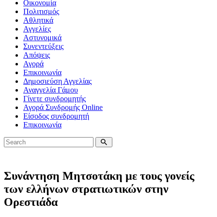
Οικονομία
Πολιτισμός
Αθλητικά
Αγγελίες
Αστυνομικά
Συνεντεύξεις
Απόψεις
Αγορά
Επικοινωνία
Δημοσιεύση Αγγελίας
Αναγγελία Γάμου
Γίνετε συνδρομητής
Αγορά Συνδρομής Online
Είσοδος συνδρομητή
Επικοινωνία
Συνάντηση Μητσοτάκη με τους γονείς
των ελλήνων στρατιωτικών στην
Ορεστιάδα