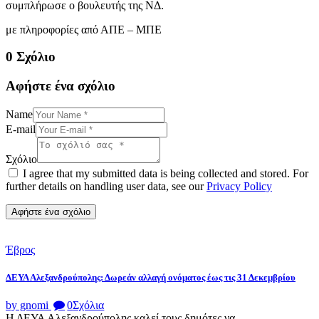
συμπλήρωσε ο βουλευτής της ΝΔ.
με πληροφορίες από ΑΠΕ – ΜΠΕ
0 Σχόλιο
Αφήστε ένα σχόλιο
Name
E-mail
Σχόλιο
I agree that my submitted data is being collected and stored. For
further details on handling user data, see our
Privacy Policy
Έβρος
ΔΕΥΑ Αλεξανδρούπολης: Δωρεάν αλλαγή ονόματος έως τις 31 Δεκεμβρίου
by gnomi
0
Σχόλια
Η ΔΕΥΑ Αλεξανδρούπολης καλεί τους δημότες να