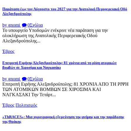
Παράταση έως τον Αύγουστο του 2027 για την Ανατολική Περιφερειακή Οδό
Αλεξανδρούπολης
by gnomi
0
Σχόλια
Το υπουργείο Υποδομών ενέκρινε νέα παράταση για την
ολοκλήρωση της Ανατολικής Περιφερειακής Οδού
Αλεξανδρούπολης...
Έβρος
Επιτροπή Ειρήνης Αλεξανδρούπολης: 81 χρόνια από τη ρίψη ατομικών
βομβών σε Χιροσίμα και Ναγκασάκι
by gnomi
0
Σχόλια
Επιτροπή Ειρήνης Αλεξανδρούπολης: 81 ΧΡΟΝΙΑ ΑΠΟ ΤΗ ΡΙΨΗ
ΤΩΝ ΑΤΟΜΙΚΩΝ ΒΟΜΒΩΝ ΣΕ ΧΙΡΟΣΙΜΑ ΚΑΙ
ΝΑΓΚΑΣΑΚΙ Την Τετάρτ...
Έβρος
Πολιτισμός
«ThRACES»: Μια χορογραφική εξερεύνηση της μνήμης και της παράδοσης
της Θράκης