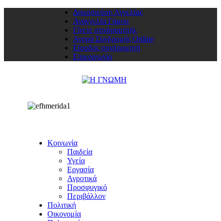
Δημοσιεύση Αγγελίας
Αναγγελία Γάμου
Γίνετε συνδρομητής
Αγορά Συνδρομής Online
Είσοδος συνδρομητή
Επικοινωνία
Κοινωνία
Παιδεία
Υγεία
Εργασία
Αγροτικά
Προσφυγικό
Περιβάλλον
Πολιτική
Οικονομία