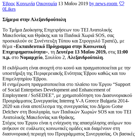
Έβρος
Κοινωνία
Οικονομία
13 Μαΐου 2019
by news-room
0
Likes
Σήμερα στην Αλεξανδρούπολη
Το Τμήμα Διοίκησης Επιχειρήσεων του ΤΕΙ Ανατολικής
Μακεδονίας και Θράκης και τα Παιδικά Χωριά SOS, σας
προσκαλούν σε Συνέντευξη Τύπου και Στρογγυλό Τραπέζι, με
θέμα «
Εκπαιδευτικό Πρόγραμμα στην Κοινωνική
Επιχειρηματικότητα
», τη
Δευτέρα 13 Μαΐου 2019,
στις
11:00
π.μ.
στο
Νομαρχείο
, Σουλίου 2,
Αλεξανδρούπολη
.
Η εκδήλωση είναι ανοιχτή στο κοινό και πραγματοποιείται με την
υποστήριξη της Περιφερειακής Ενότητας Έβρου καθώς και του
Επιμελητηρίου Έβρου.
Η ενημέρωση πραγματοποιείται στο πλαίσιο του Έργου “Support
of Social Enterprises Development and Enhancement of
Employment / SoSEDEE”, με χρηματοδότηση του Διασυνοριακού
Προγράμματος Συνεργασίας Interreg V-A Greece Bulgaria 2014-
2020 και είναι αποτέλεσμα της συνεργασίας του Δήμου Gotse
Delchev στη Βουλγαρία, των Παιδικών Χωριών SOS και του ΤΕΙ
Ανατολικής Μακεδονίας και Θράκης.
Στόχος του Έργου είναι η ενίσχυση της απασχόλησης ατόμων που
ανήκουν σε ευάλωτες κοινωνικές ομάδες και διαμένουν στη
διασυνοριακή περιοχή του Προγράμματος Συνεργασίας. Οι βασικές