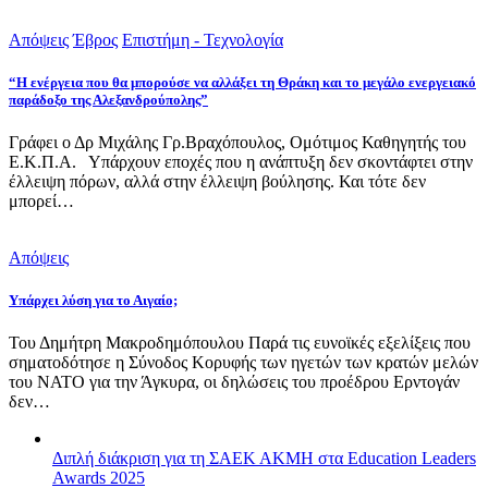
Απόψεις
Έβρος
Επιστήμη - Τεχνολογία
“Η ενέργεια που θα μπορούσε να αλλάξει τη Θράκη και το μεγάλο ενεργειακό
παράδοξο της Αλεξανδρούπολης”
Γράφει ο Δρ Μιχάλης Γρ.Βραχόπουλος, Ομότιμος Καθηγητής του
Ε.Κ.Π.Α. Υπάρχουν εποχές που η ανάπτυξη δεν σκοντάφτει στην
έλλειψη πόρων, αλλά στην έλλειψη βούλησης. Και τότε δεν
μπορεί…
Απόψεις
Υπάρχει λύση για το Αιγαίο;
Του Δημήτρη Μακροδημόπουλου Παρά τις ευνοϊκές εξελίξεις που
σηματοδότησε η Σύνοδος Κορυφής των ηγετών των κρατών μελών
του ΝΑΤΟ για την Άγκυρα, οι δηλώσεις του προέδρου Ερντογάν
δεν…
Διπλή διάκριση για τη ΣΑΕΚ ΑΚΜΗ στα Education Leaders
Awards 2025