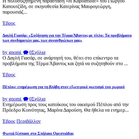
Η πολυσυζητημένη παράσταση «Η Καρυάτιδα!» του Γιώργου
Καπουτζίδη, σε σκηνοθεσία Κατερίνας Μαυρογεώργη,
παρουσιάζ...
Έβρος
Δαγλή Γιασάρ: «Συζήτηση για την Τέρμα Άβαντος με τίτλο: Τα προβλήματα
των συνδημοτών μας, των συνανθρώπων μας»
by gnomi
0
Σχόλια
Ο Δαγλή Γιασάρ, σε ανάρτησή του, θέτει στο επίκεντρο τα
προβλήματα της Τέρμα Άβαντος και ζητά να συζητηθούν στο ...
Έβρος
Πέπλος: ενημέρωση για τη βλάβη στον εξωτερικό φωτισμό του χωριού
by gnomi
0
Σχόλια
Ενημέρωση προς τους κατοίκους του οικισμού Πέπλου από την
Πρόεδρο Κοινότητας, Μαρίνα Δαρούση. Θα ήθελα να ενημερ...
Έβρος
Περιβάλλον
Φωτιά ξέσπασε στο Σπήλαιο Ορεστιάδας