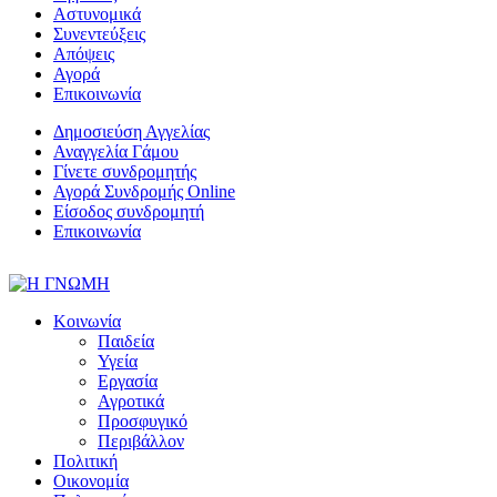
Αστυνομικά
Συνεντεύξεις
Απόψεις
Αγορά
Επικοινωνία
Δημοσιεύση Αγγελίας
Αναγγελία Γάμου
Γίνετε συνδρομητής
Αγορά Συνδρομής Online
Είσοδος συνδρομητή
Επικοινωνία
Κοινωνία
Παιδεία
Υγεία
Εργασία
Αγροτικά
Προσφυγικό
Περιβάλλον
Πολιτική
Οικονομία