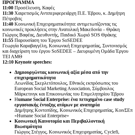
ΠΡΟΓΡΑΜΜΑ
11:00
Προσέλευση, Καφές
11:30
Χαιρετισμός Αντιπεριφερειάρχη Π.Ε. Έβρου, κ. Δημήτρη
Πέτροβιτς
11:40
Κοινωνική Επιχειρηματικότητα: αντιμετωπίζοντας τις
κοινωνικές προκλήσεις στην Ανατολική Μακεδονία – Θράκη
Γιώργος Βαφέας, Διευθυντής, Παιδικό Χωριό SOS Θράκης
11:55
Παρουσίαση του Έργου SoSEDEE
Γεωργία Καραβαγγέλη, Κοινωνική Επιχειρηματίας, Συντονισμός
και διαχείριση του έργου SoSEDEE – Διευρυμένη Ομάδα Έργου
ΤΕΙ ΑΜΘ
12:10 Keynote speeches:
Δημιουργώντας κοινωνική αξία μέσα από την
επιχειρηματικότητα
Λεωνίδας Σκερλετόπουλος, Εθνικός εκπρόσωπος του
European Social Marketing Association, Σύμβουλος
Μάρκετινγκ και Επικοινωνίας του Επιμελητηρίου Έβρου
H
umane Social Enterprise: ένα πετυχημένο case study
εργασιακής ένταξης ατόμων με αναπηρία
Δημήτρης Κοντοπίδης, Κοινωνικός Επιχειρηματίας, ΚοινΣΕπ
«Humane Social Enterprise»
Κοινωνική Καινοτομία και Περιβαλλοντική
Βιωσιμότητα
Γιώργος Στέγγος, Κοινωνικός Επιχειρηματίας, Cyclefi,