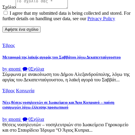
Σχόλιο
I agree that my submitted data is being collected and stored. For
further details on handling user data, see our
Privacy Policy
Έβρος
Μεταφορά της λαϊκής αγοράς του Σαββάτου λόγω Δεκαπενταύγουστου
by gnomi
0
Σχόλια
Σύμφωνα με ανακοίνωση του Δήμου Αλεξανδρούπολης, λόγω της
αργίας του Δεκαπενταύγουστου, η λαϊκή αγορά του Σαββάτ...
Έβρος
Κοινωνία
Νέες θέσεις νοσηλευτών σε Ιωακείμειο και Άγιο Κυπριανό – παύση
εισαγωγών λόγω έλλειψης προσωπικού
by gnomi
0
Σχόλια
Θέσεις νοσηλευτών – νοσηλευτριών στο Ιωακείμειο Γηροκομείο
και στο Σταυρίδειο Ίδρυμα “Ο Άγιος Κυπρια...