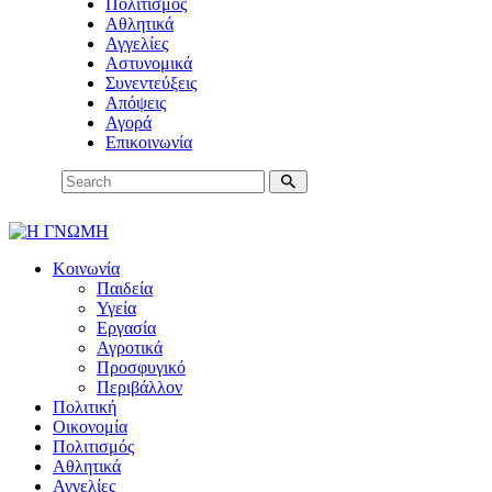
Πολιτισμός
Αθλητικά
Αγγελίες
Αστυνομικά
Συνεντεύξεις
Απόψεις
Αγορά
Επικοινωνία
Κοινωνία
Παιδεία
Υγεία
Εργασία
Αγροτικά
Προσφυγικό
Περιβάλλον
Πολιτική
Οικονομία
Πολιτισμός
Αθλητικά
Αγγελίες