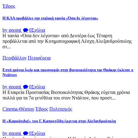
Έβρος
Η ΚΛΑ προβάλλει την ιταλική ταινία «Όσα δε λέγονται»
by gnomi
0
Σχόλια
Η ταινία «Όσα δεν λέγονται» από Δευτέρα έως Τέταρτη
προβάλλεται από την Κινηματογραφική Λέσχη Αλεξανδρούπολης
στ...
Περιβάλλον
Περιφέρεια
Επτά χρόνια ζωής και προσφοράς στην βιοποικιλότητα της Θράκης έκλεισε ο
Ντάλτον
by gnomi
0
Σχόλια
Η Εταιρεία Προστασίας Βιοποικιλότητας Θράκης εύχεται χρόνια
πολλά για τα 7α γενέθλια του στον Ντάλτον, που προστ...
Cinema-Θέατρο
Έβρος
Πολιτισμός
Η «Καρυάτιδα!» του Γ. Καπουτζίδη έρχεται στην Αλεξανδρούπολη
by gnomi
0
Σχόλια