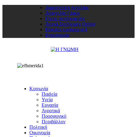
Δημοσιεύση Αγγελίας
Αναγγελία Γάμου
Γίνετε συνδρομητής
Αγορά Συνδρομής Online
Είσοδος συνδρομητή
Επικοινωνία
Κοινωνία
Παιδεία
Υγεία
Εργασία
Αγροτικά
Προσφυγικό
Περιβάλλον
Πολιτική
Οικονομία