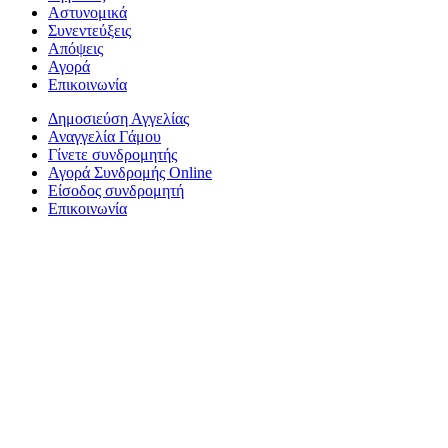
Αστυνομικά
Συνεντεύξεις
Απόψεις
Αγορά
Επικοινωνία
Δημοσιεύση Αγγελίας
Αναγγελία Γάμου
Γίνετε συνδρομητής
Αγορά Συνδρομής Online
Είσοδος συνδρομητή
Επικοινωνία