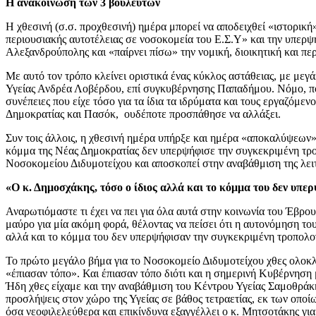
Η ανακοίνωση των 3 βουλευτών
Η χθεσινή (σ.σ. προχθεσινή) ημέρα μπορεί να αποδειχθεί «ιστορική»
περιουσιακής αυτοτέλειας σε νοσοκομεία του Ε.Σ.Υ» και την υπερψ
Αλεξανδρούπολης και «παίρνει πίσω» την νομική, διοικητική και πε
Με αυτό τον τρόπο κλείνει οριστικά ένας κύκλος αστάθειας, με με
Υγείας Ανδρέα Λοβέρδου, επί συγκυβέρνησης Παπαδήμου. Νόμο, που
συνέπειες που είχε τόσο για τα ίδια τα ιδρύματα και τους εργαζόμ
Δημοκρατίας και Πασόκ, ουδέποτε προσπάθησε να αλλάξει.
Συν τοις άλλοις, η χθεσινή ημέρα υπήρξε και ημέρα «αποκαλύψεων».
κόμμα της Νέας Δημοκρατίας δεν υπερψήφισε την συγκεκριμένη τρο
Νοσοκομείου Διδυμοτείχου και αποσκοπεί στην αναβάθμιση της λειτο
«Ο κ. Δημοσχάκης, τόσο ο ίδιος αλλά και το κόμμα του δεν υπε
Αναρωτιόμαστε τι έχει να πει για όλα αυτά στην κοινωνία του Έβρο
μαύρο για μία ακόμη φορά, θέλοντας να πείσει ότι η αυτονόμηση το
αλλά και το κόμμα του δεν υπερψήφισαν την συγκεκριμένη τροπολογ
Το πρώτο μεγάλο βήμα για το Νοσοκομείο Διδυμοτείχου χθες ολοκλη
«έπιασαν τόπο». Και έπιασαν τόπο διότι και η σημερινή Κυβέρνηση μ
Ήδη χθες είχαμε και την αναβάθμιση του Κέντρου Υγείας Σαμοθράκη
προσλήψεις στον χώρο της Υγείας σε βάθος τετραετίας, εκ των οποί
όσα νεοφιλελεύθερα και επικίνδυνα εξαγγέλλει ο κ. Μητσοτάκης γι