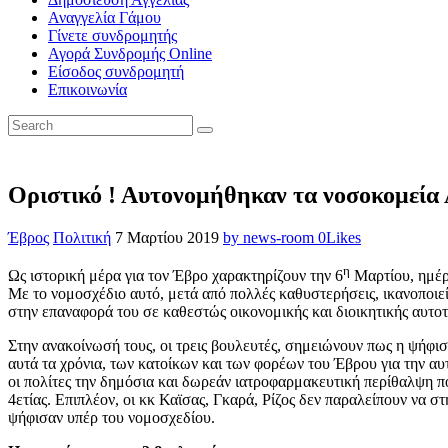
Αναγγελία Γάμου
Γίνετε συνδρομητής
Αγορά Συνδρομής Online
Είσοδος συνδρομητή
Επικοινωνία
Οριστικό ! Αυτονομήθηκαν τα νοσοκομεία 
Έβρος
Πολιτική
7 Μαρτίου 2019
by news-room
0
Likes
η
Ως ιστορική μέρα για τον Έβρο χαρακτηρίζουν την 6
Μαρτίου, ημέρα
Με το νομοσχέδιο αυτό, μετά από πολλές καθυστερήσεις, ικανοποιεί
στην επαναφορά του σε καθεστώς οικονομικής και διοικητικής αυτο
Στην ανακοίνωσή τους, οι τρεις βουλευτές, σημειώνουν πως η ψήφισ
αυτά τα χρόνια, των κατοίκων και των φορέων του Έβρου για την αυ
οι πολίτες την δημόσια και δωρεάν ιατροφαρμακευτική περίθαλψη πο
4ετίας. Επιπλέον, οι κκ Καϊσας, Γκαρά, Ρίζος δεν παραλείπουν να
ψήφισαν υπέρ του νομοσχεδίου.