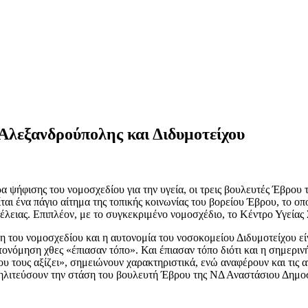
Αλεξανδρούπολης και Διδυμοτείχου
 ψήφισης του νομοσχεδίου για την υγεία, οι τρεις βουλευτές Έβρου
ται ένα πάγιο αίτημα της τοπικής κοινωνίας του βορείου Έβρου, το 
τέλειας. Επιπλέον, με το συγκεκριμένο νομοσχέδιο, το Κέντρο Υγεία
η του νομοσχεδίου και η αυτονομία του νοσοκομείου Διδυμοτείχου είν
τονόμηση χθες «έπιασαν τόπο». Και έπιασαν τόπο διότι και η σημεριν
υ τους αξίζει», σημειώνουν χαρακτηριστικά, ενώ αναφέρουν και τις 
 στηλιτεύσουν την στάση του βουλευτή Έβρου της ΝΔ Αναστάσιου Δημο