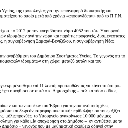
 Υγείας, της τροπολογίας για την «επαναφορά διοικητικής και
μοτείχου το οποίο μετά από χρόνια «αποσυνδέεται» από το Π.Γ.Ν.
τείχου το 2012 με τον «περιβόητο» νόμο 4052 του τότε Υπουργού
ών ιδρυμάτων ανά την χώρα και παρά τις προφανείς, δυσμενέστατες
ενείς, η συγκυβέρνηση Σαμαρά-Βενιζέλου, η συγκυβέρνηση Νέας
την αναβάθμιση του Δημόσιου Συστήματος Υγείας. Το γεγονός ότι το
οκομειακών ιδρυμάτων στη χώρα, μεταξύ αυτών και του
υγκεκριμένο θέμα επί 11 λεπτά, προσπαθώντας να κάνει το άσπρο-
έχει συνηθίσει σε αυτά ο κ. Δημοσχάκης – τελικά τόσο ο ίδιος
τοίκων και των φορέων του Έβρου για την αυτονόμηση χθες
δημόσια και δωρεάν ιατροφαρμακευτική περίθαλψη που τους αξίζει.
ης, μόλις προχθές, το Υπουργείο ανακοίνωσε 10.000 μόνιμες
ρόσληψη για κάθε μία αποχώρηση στο Δημόσιο – εν αντιθέσει με τα
ο Δημόσιο – γεγονός που με μαθηματική ακρίβεια οδηγεί στην