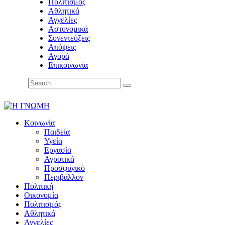
Πολιτισμός
Αθλητικά
Αγγελίες
Αστυνομικά
Συνεντεύξεις
Απόψεις
Αγορά
Επικοινωνία
Κοινωνία
Παιδεία
Υγεία
Εργασία
Αγροτικά
Προσφυγικό
Περιβάλλον
Πολιτική
Οικονομία
Πολιτισμός
Αθλητικά
Αγγελίες