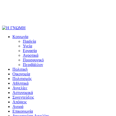
Κοινωνία
Παιδεία
Υγεία
Εργασία
Αγροτικά
Προσφυγικό
Περιβάλλον
Πολιτική
Οικονομία
Πολιτισμός
Αθλητικά
Αγγελίες
Αστυνομικά
Συνεντεύξεις
Απόψεις
Αγορά
Επικοινωνία
Δημοσιεύση Αγγελίας