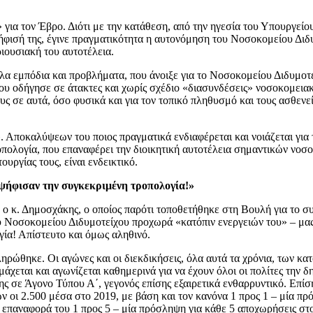
 για τον Έβρο. Διότι με την κατάθεση, από την ηγεσία του Υπουργείου
ήφισή της, έγινε πραγματικότητα η αυτονόμηση του Νοσοκομείου Διδυ
ριουσιακή του αυτοτέλεια.
γάλα εμπόδια και προβλήματα, που άνοιξε για το Νοσοκομείου Διδυμο
 οδήγησε σε άτακτες και χωρίς σχέδιο «διασυνδέσεις» νοσοκομειακ
ενους σε αυτά, όσο φυσικά και για τον τοπικό πληθυσμό και τους ασθ
 Αποκαλύψεων του ποιος πραγματικά ενδιαφέρεται και νοιάζεται για 
πολογία, που επαναφέρει την διοικητική αυτοτέλεια σημαντικών νοσ
υργίας τους, είναι ενδεικτικό.
ρψήφισαν την συγκεκριμένη τροπολογία!»
υ ο κ. Δημοσχάκης, ο οποίος παρότι τοποθετήθηκε στη Βουλή για το σ
υ Νοσοκομείου Διδυμοτείχου προχωρά «κατόπιν ενεργειών του» – μας 
ία! Απίστευτο και όμως αληθινό.
ρώθηκε. Οι αγώνες και οι διεκδικήσεις, όλα αυτά τα χρόνια, των κα
άχεται και αγωνίζεται καθημερινά για να έχουν όλοι οι πολίτες την 
ς σε Άγονο Τύπου Α΄, γεγονός επίσης εξαιρετικά ενθαρρυντικό. Επίσ
ων οι 2.500 μέσα στο 2019, με βάση και τον κανόνα 1 προς 1 – μία π
α επαναφορά του 1 προς 5 – μία πρόσληψη για κάθε 5 αποχωρήσεις στ