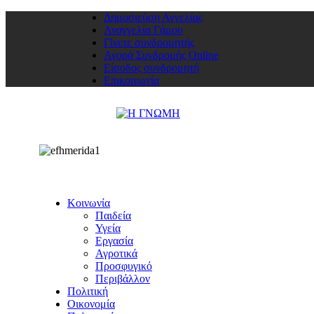
Δημοσιεύση Αγγελίας
Αναγγελία Γάμου
Γίνετε συνδρομητής
Αγορά Συνδρομής Online
Είσοδος συνδρομητή
Επικοινωνία
Κοινωνία
Παιδεία
Υγεία
Εργασία
Αγροτικά
Προσφυγικό
Περιβάλλον
Πολιτική
Οικονομία