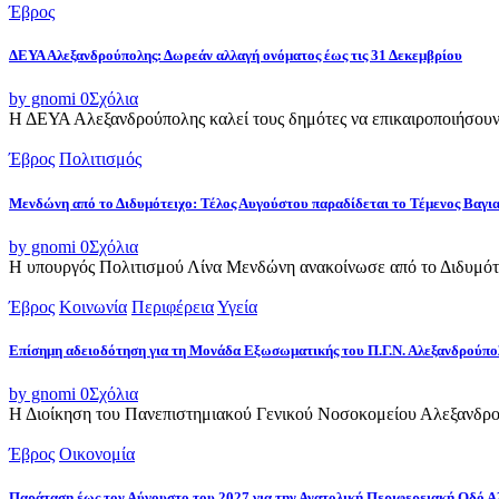
Έβρος
ΔΕΥΑ Αλεξανδρούπολης: Δωρεάν αλλαγή ονόματος έως τις 31 Δεκεμβρίου
by gnomi
0
Σχόλια
Η ΔΕΥΑ Αλεξανδρούπολης καλεί τους δημότες να επικαιροποιήσουν τ
Έβρος
Πολιτισμός
Μενδώνη από το Διδυμότειχο: Τέλος Αυγούστου παραδίδεται το Τέμενος Βαγι
by gnomi
0
Σχόλια
Η υπουργός Πολιτισμού Λίνα Μενδώνη ανακοίνωσε από το Διδυμότε
Έβρος
Κοινωνία
Περιφέρεια
Υγεία
Επίσημη αδειοδότηση για τη Μονάδα Εξωσωματικής του Π.Γ.Ν. Αλεξανδρούπο
by gnomi
0
Σχόλια
Η Διοίκηση του Πανεπιστημιακού Γενικού Νοσοκομείου Αλεξανδρού
Έβρος
Οικονομία
Παράταση έως τον Αύγουστο του 2027 για την Ανατολική Περιφερειακή Οδό 