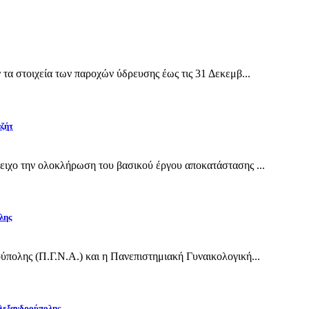
α στοιχεία των παροχών ύδρευσης έως τις 31 Δεκεμβ...
αζήτ
ιχο την ολοκλήρωση του βασικού έργου αποκατάστασης ...
λης
πολης (Π.Γ.Ν.Α.) και η Πανεπιστημιακή Γυναικολογική...
Αλεξανδρούπολης