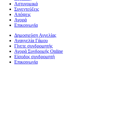
Αστυνομικά
Συνεντεύξεις
Απόψεις
Αγορά
Επικοινωνία
Δημοσιεύση Αγγελίας
Αναγγελία Γάμου
Γίνετε συνδρομητής
Αγορά Συνδρομής Online
Είσοδος συνδρομητή
Επικοινωνία