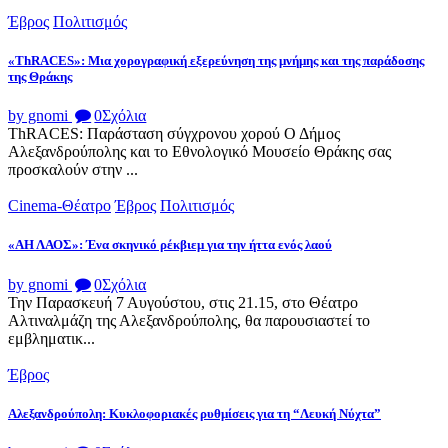
Έβρος
Πολιτισμός
«ThRACES»: Μια χορογραφική εξερεύνηση της μνήμης και της παράδοσης
της Θράκης
by gnomi
0
Σχόλια
ThRACES: Παράσταση σύγχρονου χορού Ο Δήμος
Αλεξανδρούπολης και το Εθνολογικό Μουσείο Θράκης σας
προσκαλούν στην ...
Cinema-Θέατρο
Έβρος
Πολιτισμός
«ΑΗ ΛΑΟΣ»: Ένα σκηνικό ρέκβιεμ για την ήττα ενός λαού
by gnomi
0
Σχόλια
Την Παρασκευή 7 Αυγούστου, στις 21.15, στο Θέατρο
Αλτιναλμάζη της Αλεξανδρούπολης, θα παρουσιαστεί το
εμβληματικ...
Έβρος
Αλεξανδρούπολη: Κυκλοφοριακές ρυθμίσεις για τη “Λευκή Νύχτα”