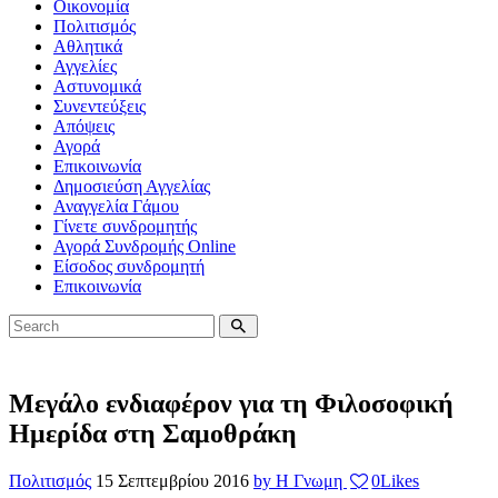
Οικονομία
Πολιτισμός
Αθλητικά
Αγγελίες
Αστυνομικά
Συνεντεύξεις
Απόψεις
Αγορά
Επικοινωνία
Δημοσιεύση Αγγελίας
Αναγγελία Γάμου
Γίνετε συνδρομητής
Αγορά Συνδρομής Online
Είσοδος συνδρομητή
Επικοινωνία
Μεγάλο ενδιαφέρον για τη Φιλοσοφική
Ημερίδα στη Σαμοθράκη
Πολιτισμός
15 Σεπτεμβρίου 2016
by Η Γνωμη
0
Likes