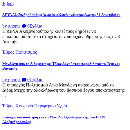
Έβρος
ΔΕΥΑ Αλεξανδρούπολης: Δωρεάν αλλαγή ονόματος έως τις 31 Δεκεμβρίου
by gnomi
0
Σχόλια
Η ΔΕΥΑ Αλεξανδρούπολης καλεί τους δημότες να
επικαιροποιήσουν τα στοιχεία των παροχών ύδρευσης έως τις 31
Δεκεμβ...
Έβρος
Πολιτισμός
Μενδώνη από το Διδυμότειχο: Τέλος Αυγούστου παραδίδεται το Τέμενος
Βαγιαζήτ
by gnomi
0
Σχόλια
Η υπουργός Πολιτισμού Λίνα Μενδώνη ανακοίνωσε από το
Διδυμότειχο την ολοκλήρωση του βασικού έργου αποκατάστασης
...
Έβρος
Κοινωνία
Περιφέρεια
Υγεία
Επίσημη αδειοδότηση για τη Μονάδα Εξωσωματικής του Π.Γ.Ν.
Αλεξανδρούπολης