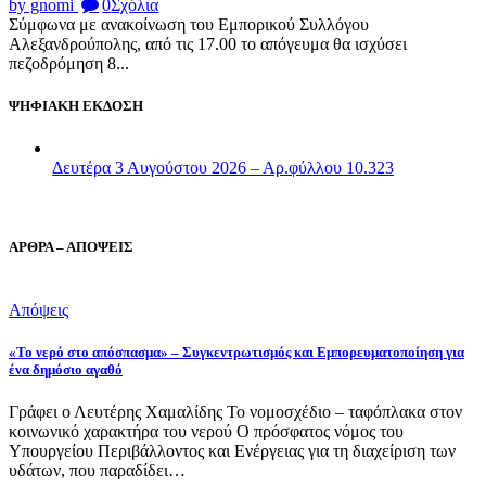
by gnomi
0
Σχόλια
Σύμφωνα με ανακοίνωση του Εμπορικού Συλλόγου
Αλεξανδρούπολης, από τις 17.00 το απόγευμα θα ισχύσει
πεζοδρόμηση 8...
ΨΗΦΙΑΚΗ ΕΚΔΟΣΗ
Δευτέρα 3 Αυγούστου 2026 – Αρ.φύλλου 10.323
ΑΡΘΡΑ – ΑΠΟΨΕΙΣ
Απόψεις
«Το νερό στο απόσπασμα» – Συγκεντρωτισμός και Εμπορευματοποίηση για
ένα δημόσιο αγαθό
Γράφει ο Λευτέρης Χαμαλίδης Το νομοσχέδιο – ταφόπλακα στον
κοινωνικό χαρακτήρα του νερού Ο πρόσφατος νόμος του
Υπουργείου Περιβάλλοντος και Ενέργειας για τη διαχείριση των
υδάτων, που παραδίδει…