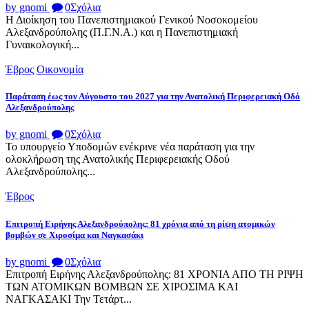
by gnomi
0
Σχόλια
Η Διοίκηση του Πανεπιστημιακού Γενικού Νοσοκομείου
Αλεξανδρούπολης (Π.Γ.Ν.Α.) και η Πανεπιστημιακή
Γυναικολογική...
Έβρος
Οικονομία
Παράταση έως τον Αύγουστο του 2027 για την Ανατολική Περιφερειακή Οδό
Αλεξανδρούπολης
by gnomi
0
Σχόλια
Το υπουργείο Υποδομών ενέκρινε νέα παράταση για την
ολοκλήρωση της Ανατολικής Περιφερειακής Οδού
Αλεξανδρούπολης...
Έβρος
Επιτροπή Ειρήνης Αλεξανδρούπολης: 81 χρόνια από τη ρίψη ατομικών
βομβών σε Χιροσίμα και Ναγκασάκι
by gnomi
0
Σχόλια
Επιτροπή Ειρήνης Αλεξανδρούπολης: 81 ΧΡΟΝΙΑ ΑΠΟ ΤΗ ΡΙΨΗ
ΤΩΝ ΑΤΟΜΙΚΩΝ ΒΟΜΒΩΝ ΣΕ ΧΙΡΟΣΙΜΑ ΚΑΙ
ΝΑΓΚΑΣΑΚΙ Την Τετάρτ...