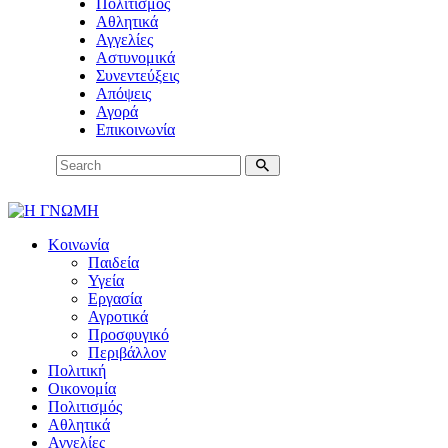
Πολιτισμός
Αθλητικά
Αγγελίες
Αστυνομικά
Συνεντεύξεις
Απόψεις
Αγορά
Επικοινωνία
Κοινωνία
Παιδεία
Υγεία
Εργασία
Αγροτικά
Προσφυγικό
Περιβάλλον
Πολιτική
Οικονομία
Πολιτισμός
Αθλητικά
Αγγελίες