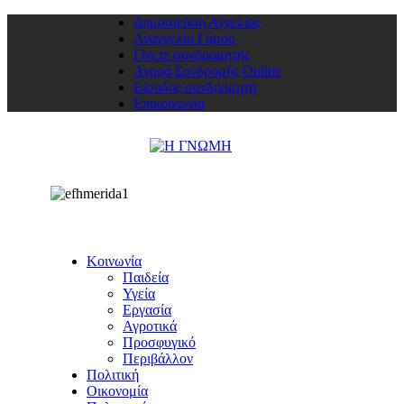
Δημοσιεύση Αγγελίας
Αναγγελία Γάμου
Γίνετε συνδρομητής
Αγορά Συνδρομής Online
Είσοδος συνδρομητή
Επικοινωνία
Κοινωνία
Παιδεία
Υγεία
Εργασία
Αγροτικά
Προσφυγικό
Περιβάλλον
Πολιτική
Οικονομία