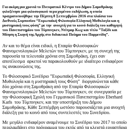
Για ακόμη μια χρονιά το Πνευματικό Κέντρο του Δήμου Σαμοθράκης
φιλοξένησε μια φιλοσοφικού περιεχομένου εκδήλωση, η οποία
πραγματοποιήθηκε την Πέμπτη 8 Σεπτεμβρίου 2016 στα πλαίσια του
Διεθνούς Συμποσίου “Ευρωπαϊκή Φιλοσοφία Ελληνική Μυθολογία και η
μυστηριακή τους φύση” με την ανοιχτή για το κοινό διάλεξη του καθηγητή
του Πανεπιστημίου του Τύμπινγκεν, Ντίτμαρ Κωχ και τίτλο ”Ταξίδι και
Μύηση η Σκηνή της Αρχής στο διδακτικό Ποίημα του Παρμενίδη”.
Αν και το θέμα είναι ειδικό, η Εταιρία Φιλοσοφικών
Φαινομενολογικών Μελετών του Τύμπινγκεν, με τη συνεχή της
παρουσία τα τελευταία χρόνια στη Σαμοθράκη, έχει σαν
αποτέλεσμα αρκετοί να παρακολουθούν με ιδιαίτερο ενδιαφέρον
τις ανακοινώσεις της.
Το Φιλοσοφικό Συνέδριο ”Ευρωπαϊκή Φιλοσοφία, Ελληνική
Μυθολογία και η μυστηριακή τους Φύση” διοργανώνεται κάθε
δύο χρόνια στη Σαμοθράκη από την Εταιρία Φιλοσοφικών
Φαινομενολογικών Μελετών του Τύμπινγκεν, σε συνεργασία με
την Φιλοσοφική Σχολή του Γερμανικού Πανεπιστημίου Eberhard
Karls του Τύμπινγκεν, και την υποστήριξη του Δήμου
Σαμοθράκης. Κάθε Σεπτέμβρη ωστόσο παρουσιάζεται μια ανοιχτή
διάλεξη για το κοινό από τους συντελεστές του Συνεδρίου.
Με μεγάλο ενδιαφέρον αναμένουμε το Συνέδριο του 2017 το οποίο
περιλαμβάνει στο πρόγραμμα του εκτός από τα κλειστά εργαστήρια