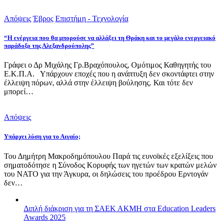
Απόψεις
Έβρος
Επιστήμη - Τεχνολογία
“Η ενέργεια που θα μπορούσε να αλλάξει τη Θράκη και το μεγάλο ενεργειακό
παράδοξο της Αλεξανδρούπολης”
Γράφει ο Δρ Μιχάλης Γρ.Βραχόπουλος, Ομότιμος Καθηγητής του
Ε.Κ.Π.Α. Υπάρχουν εποχές που η ανάπτυξη δεν σκοντάφτει στην
έλλειψη πόρων, αλλά στην έλλειψη βούλησης. Και τότε δεν
μπορεί…
Απόψεις
Υπάρχει λύση για το Αιγαίο;
Του Δημήτρη Μακροδημόπουλου Παρά τις ευνοϊκές εξελίξεις που
σηματοδότησε η Σύνοδος Κορυφής των ηγετών των κρατών μελών
του ΝΑΤΟ για την Άγκυρα, οι δηλώσεις του προέδρου Ερντογάν
δεν…
Διπλή διάκριση για τη ΣΑΕΚ ΑΚΜΗ στα Education Leaders
Awards 2025