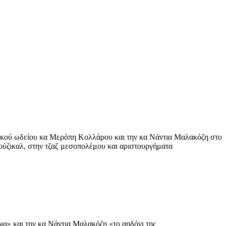
τικού ωδείου κα Μερόπη Κολλάρου και την κα Νάντια Μαλακόζη στο
ιούζικαλ, στην τζαζ μεσοπολέμου και αριστουργήματα
α» και την κα Νάντια Μαλακόζη «το αηδόνι της