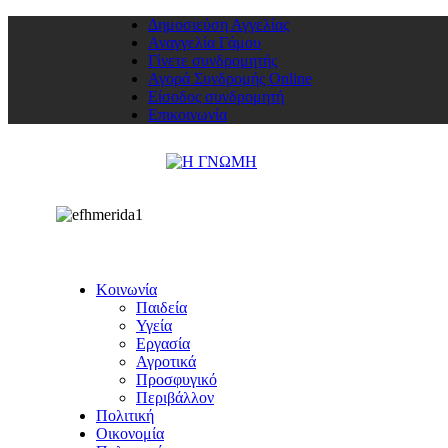
Δημοσιεύση Αγγελίας
Αναγγελία Γάμου
Γίνετε συνδρομητής
Αγορά Συνδρομής Online
Είσοδος συνδρομητή
Επικοινωνία
Κοινωνία
Παιδεία
Υγεία
Εργασία
Αγροτικά
Προσφυγικό
Περιβάλλον
Πολιτική
Οικονομία