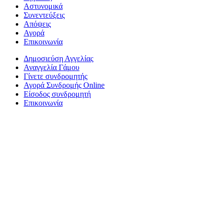
Αστυνομικά
Συνεντεύξεις
Απόψεις
Αγορά
Επικοινωνία
Δημοσιεύση Αγγελίας
Αναγγελία Γάμου
Γίνετε συνδρομητής
Αγορά Συνδρομής Online
Είσοδος συνδρομητή
Επικοινωνία