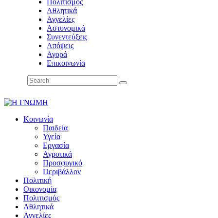
Πολιτισμός
Αθλητικά
Αγγελίες
Αστυνομικά
Συνεντεύξεις
Απόψεις
Αγορά
Επικοινωνία
Κοινωνία
Παιδεία
Υγεία
Εργασία
Αγροτικά
Προσφυγικό
Περιβάλλον
Πολιτική
Οικονομία
Πολιτισμός
Αθλητικά
Αγγελίες