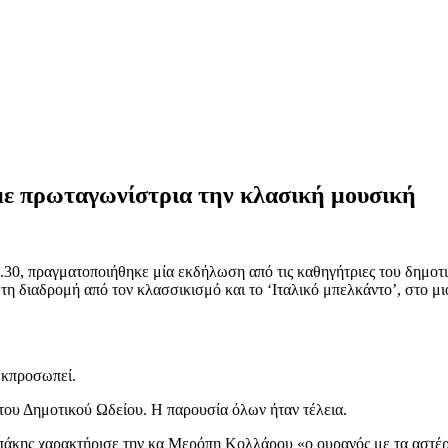
ε πρωταγωνίστρια την κλασική μουσική
8.30, πραγματοποιήθηκε μία εκδήλωση από τις καθηγήτριες του δημο
τη διαδρομή από τον κλασσικισμό και το ‘Ιταλικό μπελκάντο’, στο μ
εκπροσωπεί.
του Δημοτικού Ωδείου. Η παρουσία όλων ήταν τέλεια.
πάκης χαρακτήρισε την κα Μερόπη Κολλάρου «ο ουρανός με τα αστέρι