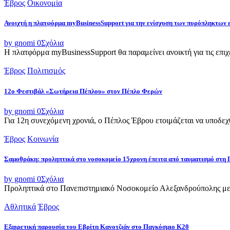
Έβρος
Οικονομία
Ανοιχτή η πλατφόρμα myBusinessSupport για την ενίσχυση των πυρόπληκτων
by gnomi
0
Σχόλια
Η πλατφόρμα myBusinessSupport θα παραμείνει ανοικτή για τις επιχει
Έβρος
Πολιτισμός
12ο Φεστιβάλ «Σωτήρεια Πέπλου» στον Πέπλο Φερών
by gnomi
0
Σχόλια
Για 12η συνεχόμενη χρονιά, ο Πέπλος Έβρου ετοιμάζεται να υποδεχθ
Έβρος
Κοινωνία
Σαμοθράκη: προληπτικά στο νοσοκομείο 15χρονη έπειτα από ταυματισμό στη 
by gnomi
0
Σχόλια
Προληπτικά στο Πανεπιστημιακό Νοσοκομείο Αλεξανδρούπολης μετ
Αθλητικά
Έβρος
Εξαιρετική παρουσία του Εβρίτη Κανοτζιάν στο Παγκόσμιο Κ20