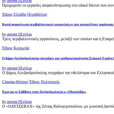
by gnomi
0
Σχόλια
Προχωρούν οι εργασίες ασφαλτόστρωσης στο οδικό δίκτυο που συνδ
Έβρος
Ελλάδα
Περιβάλλον
Κοινή ανακοίνωση περιβαλλοντικών οργανώσεων που καταγγέλουν παράνομη 
by gnomi
0
Σχόλια
Τρεις περιβαλλοντικές οργανώσεις, μεταξύ των οποίων και η Εταιρ
Έβρος
Κοινωνία
Ο Δήμος Αλεξανδρούπολης συγχαίρει την ερυθροσταυρίτισσα Σταυρού Ειρήνη 
by gnomi
0
Σχόλια
Ο Δήμος Αλεξανδρούπολης συγχαίρει την εθελόντρια του Ελληνικού
Cinema-Θέατρο
Έβρος
Πολιτισμός
Έρχεται το Σάββατο στην Αλεξανδρούπολη ο «Οδυσσεβάχ»
by gnomi
0
Σχόλια
Ο «ΟΔΥΣΣΕΒΑΧ» της Ξένιας Καλογεροπούλου, με μουσική Διονύση 