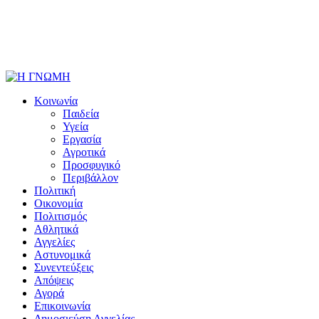
Κοινωνία
Παιδεία
Υγεία
Εργασία
Αγροτικά
Προσφυγικό
Περιβάλλον
Πολιτική
Οικονομία
Πολιτισμός
Αθλητικά
Αγγελίες
Αστυνομικά
Συνεντεύξεις
Απόψεις
Αγορά
Επικοινωνία
Δημοσιεύση Αγγελίας