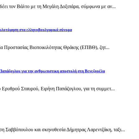
έει τον Βάλτο με τη Μεγάλη Δοξιπάρα, σύμφωνα με αν...
υλοτόμηση στα ελληνοβουλγαρικά σύνορα
εία Προστασίας Βιοποικιλότητας Θράκης (ΕΠΒΘ), ζητ...
Παπάζογλου για την ανθρωπιστικη αποστολή στη Βενεζουέλα
 Ερυθρού Σταυρού, Ειρήνη Παπάζογλου, για τη συμμετ...
Σαββόπουλου και σκηνοθεσία Δήμητρας Λαρεντζάκη, ταξι...