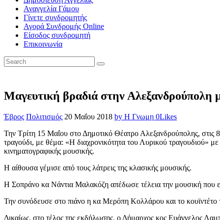
Αναγγελία Γάμου
Γίνετε συνδρομητής
Αγορά Συνδρομής Online
Είσοδος συνδρομητή
Επικοινωνία
Μαγευτική βραδιά στην Αλεξανδρούπολη μ
Έβρος
Πολιτισμός
20 Μαΐου 2018
by Η Γνωμη
0
Likes
Την Τρίτη 15 Μαΐου στο Δημοτικό Θέατρο Αλεξανδρούπολης, στις 
τραγούδι, με θέμα: «Η διαχρονικότητα του Λυρικού τραγουδιού» με 
κινηματογραφικής μουσικής.
Η αίθουσα γέμισε από τους λάτρεις της κλασικής μουσικής.
Η Σοπράνο κα Νάντια Μαλακόζη απέδωσε τέλεια την μουσική που 
Την συνόδευσε στο πιάνο η κα Μερόπη Κολλάρου και το κουϊντέτο 
Δικαίως, στο τέλος της εκδήλωσης, ο Δήμαρχος κος Ευάγγελος Λαμ