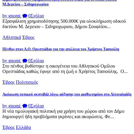
Μ.Δερείου – Σιδηροχωρίου
by gnomi
0
Σχόλια
Εξασφάλιση χρηματοδότησης 500.000€ για ολοκλήρωση οδικού
δικτύου Μ. Δερειου – Σιδηροχωριου, Δήμου Σουφλίου...
Αθλητικά
Έβρος
Πένθος στον Α.Ο. Ορεστιάδας για την απώλεια του Χρήστου Τασιούλη
by gnomi
0
Σχόλια
Στο πένθος βυθίστηκε η οικογένεια του Αθλητικού Ομίλου
Ορεστιάδας καθώς έφυγε από τη ζωή ο Χρήστος Τασιούλης. Ο...
Έβρος
Πολιτισμός
Ακύρωση τοπικού φεστιβάλ λόγω αύξησης του μισθωτηρίου στο Αλτιναλμάζη
by gnomi
0
Σχόλια
Η νέα τιμολογιακή πολιτική για χρήση του χώρου από τον Δήμο
δημιουργεί ήδη προβλήματα γκρίνιες και ακυρώσεις. Φε...
Έβρος
Ελλάδα