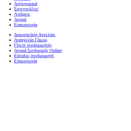
Αστυνομικά
Συνεντεύξεις
Απόψεις
Αγορά
Επικοινωνία
Δημοσιεύση Αγγελίας
Αναγγελία Γάμου
Γίνετε συνδρομητής
Αγορά Συνδρομής Online
Είσοδος συνδρομητή
Επικοινωνία