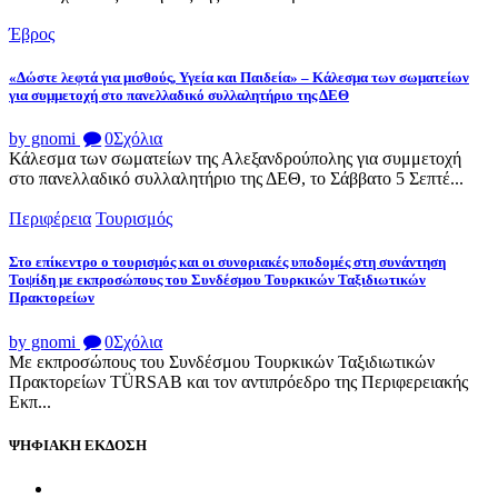
Έβρος
«Δώστε λεφτά για μισθούς, Υγεία και Παιδεία» – Κάλεσμα των σωματείων
για συμμετοχή στο πανελλαδικό συλλαλητήριο της ΔΕΘ
by gnomi
0
Σχόλια
Κάλεσμα των σωματείων της Αλεξανδρούπολης για συμμετοχή
στο πανελλαδικό συλλαλητήριο της ΔΕΘ, το Σάββατο 5 Σεπτέ...
Περιφέρεια
Τουρισμός
Στο επίκεντρο ο τουρισμός και οι συνοριακές υποδομές στη συνάντηση
Τοψίδη με εκπροσώπους του Συνδέσμου Τουρκικών Ταξιδιωτικών
Πρακτορείων
by gnomi
0
Σχόλια
Με εκπροσώπους του Συνδέσμου Τουρκικών Ταξιδιωτικών
Πρακτορείων TÜRSAB και τον αντιπρόεδρο της Περιφερειακής
Εκπ...
ΨΗΦΙΑΚΗ ΕΚΔΟΣΗ