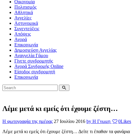
Οικονομία
Πολιτισμός
Αθλητικά
Αγγελίες
Αστυνομικά
Συνεντεύξεις
Απόψεις
Αγορά
Επικοινωνία
Δημοσιεύση Αγγελίας
Αναγγελία Γάμου
Γίνετε συνδρομητής
Αγορά Συνδρομής Online
Είσοδος συνδρομητή
Επικοινωνία
Λέμε μετά κι εμείς ότι έχουμε ζέστη…
Η φωτογραφία της ημέρας
27 Ιουλίου 2016
by Η Γνωμη
0
Likes
Λέμε μετά κι εμείς ότι έχουμε ζέστη… Δείτε τι έπαθαν τα φανάρια