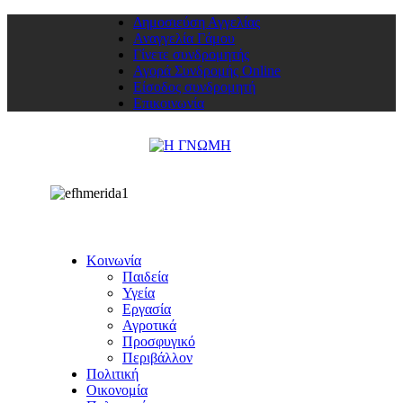
Δημοσιεύση Αγγελίας
Αναγγελία Γάμου
Γίνετε συνδρομητής
Αγορά Συνδρομής Online
Είσοδος συνδρομητή
Επικοινωνία
Κοινωνία
Παιδεία
Υγεία
Εργασία
Αγροτικά
Προσφυγικό
Περιβάλλον
Πολιτική
Οικονομία