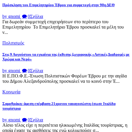
Πρόσκληση του Επιμελητηρίου Έβρου για συμμετοχή στην 90η ΔΕΘ
by gnomi
0
Σχόλια
Για δωρεάν συμμετοχή επιχειρήσεων στο περίπτερο του
Επιμελητηρίου Το Επιμελητήριο Έβρου προσκαλεί τα μέλη του
ν...
Πολιτισμός
Στις 9 Αυγούστου τα εγκαίνια της έκθεσης ζωγραφικής «Αστικές Διαδρομές με
Χρώμα και Νερό»
by gnomi
0
Σχόλια
Η Ε.ΠΟ.Φ.Ε.-Ένωση Πολιτιστικών Φορέων Έβρου με την αιγίδα
του Δήμου Αλεξανδρούπολης προσκαλεί να το κοινό στην Έ...
Κοινωνία
Σαμοθράκη: άμεση επέμβαση 21χρονου ναυαγοσώστη έσωσε Ιταλίδα
τουρίστρια
by gnomi
0
Σχόλια
Αίσιο τέλος είχε η περιπέτεια ηλικιωμένης Ιταλίδας τουρίστριας, η
οποία έχασε τις αισθήσεις της ενώ κολυμπούσε σ...