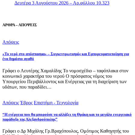
Δευτέρα 3 Αυγούστου 2026 – Αρ.φύλλου 10.323
ΑΡΘΡΑ – ΑΠΟΨΕΙΣ
Απόψεις
«Το νερό στο απόσπασμα» – Συγκεντρωτισμός και Εμπορευματοποίηση για
ένα δημόσιο αγαθό
Γράφει ο Λευτέρης Χαμαλίδης Το νομοσχέδιο – ταφόπλακα στον
κοινωνικό χαρακτήρα του νερού Ο πρόσφατος νόμος του
Υπουργείου Περιβάλλοντος και Ενέργειας για τη διαχείριση των
υδάτων, που παραδίδει…
Απόψεις
Έβρος
Επιστήμη - Τεχνολογία
“Η ενέργεια που θα μπορούσε να αλλάξει τη Θράκη και το μεγάλο ενεργειακό
παράδοξο της Αλεξανδρούπολης”
Γράφει ο Δρ Μιχάλης Γρ.Βραχόπουλος, Ομότιμος Καθηγητής του