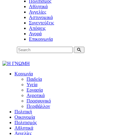
Πολιτισμός
Αθλητικά
Αγγελίες
Αστυνομικά
Συνεντεύξεις
Απόψεις
Αγορά
Επικοινωνία
Κοινωνία
Παιδεία
Υγεία
Εργασία
Αγροτικά
Προσφυγικό
Περιβάλλον
Πολιτική
Οικονομία
Πολιτισμός
Αθλητικά
Αγγελίες