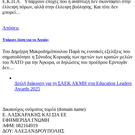
Ε.Κ.Π.Α. Υπάρχουν εποχές που η ανάπτυξη δεν σκοντάφτει στην
έλλειψη πόρων, αλλά στην έλλειψη βούλησης. Και τότε δεν
μπορεί…
Απόψεις
Υπάρχει λύση για το Αιγαίο;
Του Δημήτρη Μακροδημόπουλου Παρά τις ευνοϊκές εξελίξεις που
σηματοδότησε η Σύνοδος Κορυφής των ηγετών των κρατών μελών
του ΝΑΤΟ για την Άγκυρα, οι δηλώσεις του προέδρου Ερντογάν
δεν…
Διπλή διάκριση για τη ΣΑΕΚ ΑΚΜΗ στα Education Leaders
Awards 2025
Δικαιούχος ονόματος τομέα (domain name)
Ε. ΛΑΣΚΑΡΑΚΗΣ ΚΑΙ ΣΙΑ ΕΕ
ΕΦΗΜΕΡΙΔΑ ΓΝΩΜΗ
ΑΦΜ: 082164919
ΔΟΥ: ΑΛΕΞΑΝΔΡΟΥΠΟΛΗΣ