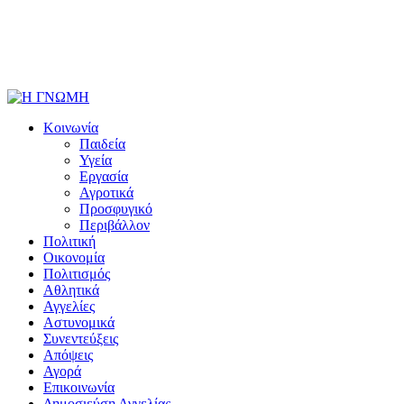
Κοινωνία
Παιδεία
Υγεία
Εργασία
Αγροτικά
Προσφυγικό
Περιβάλλον
Πολιτική
Οικονομία
Πολιτισμός
Αθλητικά
Αγγελίες
Αστυνομικά
Συνεντεύξεις
Απόψεις
Αγορά
Επικοινωνία
Δημοσιεύση Αγγελίας