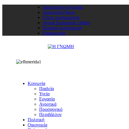
Δημοσιεύση Αγγελίας
Αναγγελία Γάμου
Γίνετε συνδρομητής
Αγορά Συνδρομής Online
Είσοδος συνδρομητή
Επικοινωνία
Κοινωνία
Παιδεία
Υγεία
Εργασία
Αγροτικά
Προσφυγικό
Περιβάλλον
Πολιτική
Οικονομία