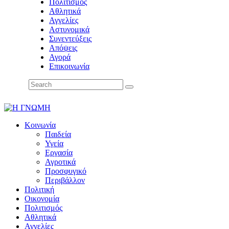
Πολιτισμός
Αθλητικά
Αγγελίες
Αστυνομικά
Συνεντεύξεις
Απόψεις
Αγορά
Επικοινωνία
Κοινωνία
Παιδεία
Υγεία
Εργασία
Αγροτικά
Προσφυγικό
Περιβάλλον
Πολιτική
Οικονομία
Πολιτισμός
Αθλητικά
Αγγελίες