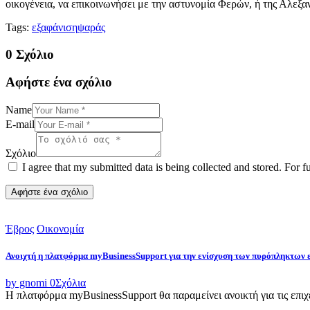
οικογένεια, να επικοινωνήσει με την αστυνομία Φερών, ή της Αλεξ
Tags:
εξαφάνιση
ψαράς
0 Σχόλιο
Αφήστε ένα σχόλιο
Name
E-mail
Σχόλιο
I agree that my submitted data is being collected and stored. For f
Έβρος
Οικονομία
Ανοιχτή η πλατφόρμα myBusinessSupport για την ενίσχυση των πυρόπληκτων
by gnomi
0
Σχόλια
Η πλατφόρμα myBusinessSupport θα παραμείνει ανοικτή για τις επιχει