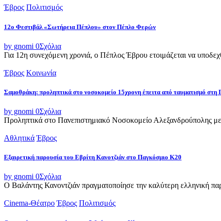
Έβρος
Πολιτισμός
12ο Φεστιβάλ «Σωτήρεια Πέπλου» στον Πέπλο Φερών
by gnomi
0
Σχόλια
Για 12η συνεχόμενη χρονιά, ο Πέπλος Έβρου ετοιμάζεται να υποδεχθ
Έβρος
Κοινωνία
Σαμοθράκη: προληπτικά στο νοσοκομείο 15χρονη έπειτα από ταυματισμό στη 
by gnomi
0
Σχόλια
Προληπτικά στο Πανεπιστημιακό Νοσοκομείο Αλεξανδρούπολης μετ
Αθλητικά
Έβρος
Εξαιρετική παρουσία του Εβρίτη Κανοτζιάν στο Παγκόσμιο Κ20
by gnomi
0
Σχόλια
Ο Βαλάντης Κανοντζιάν πραγματοποίησε την καλύτερη ελληνική παρο
Cinema-Θέατρο
Έβρος
Πολιτισμός