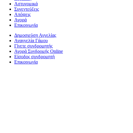
Αστυνομικά
Συνεντεύξεις
Απόψεις
Αγορά
Επικοινωνία
Δημοσιεύση Αγγελίας
Αναγγελία Γάμου
Γίνετε συνδρομητής
Αγορά Συνδρομής Online
Είσοδος συνδρομητή
Επικοινωνία