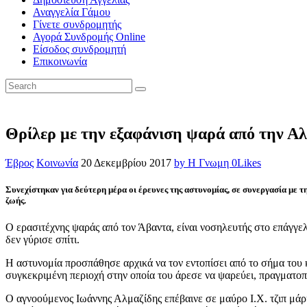
Αναγγελία Γάμου
Γίνετε συνδρομητής
Αγορά Συνδρομής Online
Είσοδος συνδρομητή
Επικοινωνία
Θρίλερ με την εξαφάνιση ψαρά από την Α
Έβρος
Κοινωνία
20 Δεκεμβρίου 2017
by Η Γνωμη
0
Likes
Συνεχίστηκαν για δεύτερη μέρα οι έρευνες της αστυνομίας, σε συνεργασία με 
ζωής.
Ο ερασιτέχνης ψαράς από τον Άβαντα, είναι νοσηλευτής στο επάγγελ
δεν γύρισε σπίτι.
Η αστυνομία προσπάθησε αρχικά να τον εντοπίσει από το σήμα του 
συγκεκριμένη περιοχή στην οποία του άρεσε να ψαρεύει, πραγματοπο
Ο αγνοούμενος Ιωάννης Αλμαζίδης επέβαινε σε μαύρο Ι.Χ. τζιπ μάρ