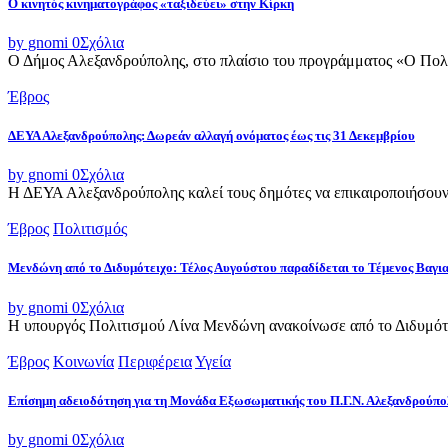
Ο κινητός κινηματογράφος «ταξιδεύει» στην Κίρκη
by gnomi
0
Σχόλια
Ο Δήμος Αλεξανδρούπολης, στο πλαίσιο του προγράμματος «Ο Πολιτι
Έβρος
ΔΕΥΑ Αλεξανδρούπολης: Δωρεάν αλλαγή ονόματος έως τις 31 Δεκεμβρίου
by gnomi
0
Σχόλια
Η ΔΕΥΑ Αλεξανδρούπολης καλεί τους δημότες να επικαιροποιήσουν τ
Έβρος
Πολιτισμός
Μενδώνη από το Διδυμότειχο: Τέλος Αυγούστου παραδίδεται το Τέμενος Βαγι
by gnomi
0
Σχόλια
Η υπουργός Πολιτισμού Λίνα Μενδώνη ανακοίνωσε από το Διδυμότε
Έβρος
Κοινωνία
Περιφέρεια
Υγεία
Επίσημη αδειοδότηση για τη Μονάδα Εξωσωματικής του Π.Γ.Ν. Αλεξανδρούπο
by gnomi
0
Σχόλια