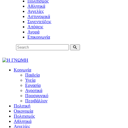
Πολιτισμός
Αθλητικά
Αγγελίες
Αστυνομικά
Συνεντεύξεις
Απόψεις
Αγορά
Επικοινωνία
Κοινωνία
Παιδεία
Υγεία
Εργασία
Αγροτικά
Προσφυγικό
Περιβάλλον
Πολιτική
Οικονομία
Πολιτισμός
Αθλητικά
Αγγελίες