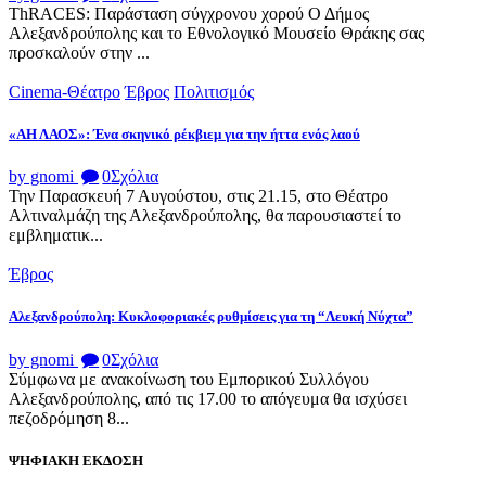
ThRACES: Παράσταση σύγχρονου χορού Ο Δήμος
Αλεξανδρούπολης και το Εθνολογικό Μουσείο Θράκης σας
προσκαλούν στην ...
Cinema-Θέατρο
Έβρος
Πολιτισμός
«ΑΗ ΛΑΟΣ»: Ένα σκηνικό ρέκβιεμ για την ήττα ενός λαού
by gnomi
0
Σχόλια
Την Παρασκευή 7 Αυγούστου, στις 21.15, στο Θέατρο
Αλτιναλμάζη της Αλεξανδρούπολης, θα παρουσιαστεί το
εμβληματικ...
Έβρος
Αλεξανδρούπολη: Κυκλοφοριακές ρυθμίσεις για τη “Λευκή Νύχτα”
by gnomi
0
Σχόλια
Σύμφωνα με ανακοίνωση του Εμπορικού Συλλόγου
Αλεξανδρούπολης, από τις 17.00 το απόγευμα θα ισχύσει
πεζοδρόμηση 8...
ΨΗΦΙΑΚΗ ΕΚΔΟΣΗ