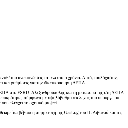
τιθέτου ανακοινώσεις τα τελευταία χρόνια. Αυτό, τουλάχιστον,
ει και ρυθμίσεις για την ιδιωτικοποίηση ΔΕΠΑ.
ης ΔΕΠΑ στο FSRU Aλεξανδρούπολης και τη μεταφορά της στη ΔΕΠΑ
ου επικράτησε, σύμφωνα με υψηλόβαθμο στέλεχος του υπουργείου
που ελέγχει το σχετικό project.
θεωρείται βέβαια η συμμετοχή της GasLog του Π. Λιβανού και της