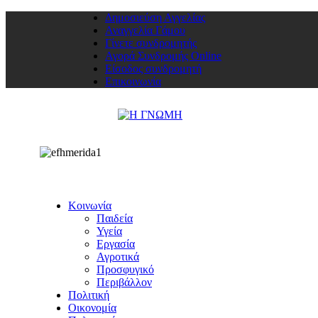
Δημοσιεύση Αγγελίας
Αναγγελία Γάμου
Γίνετε συνδρομητής
Αγορά Συνδρομής Online
Είσοδος συνδρομητή
Επικοινωνία
Κοινωνία
Παιδεία
Υγεία
Εργασία
Αγροτικά
Προσφυγικό
Περιβάλλον
Πολιτική
Οικονομία