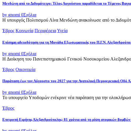
Μενδώνη από το Διδυμότειχο: Τέλος Αυγούστου παραδίδεται το Τέμενος Βαγι
by gnomi
0
Σχόλια
Η υπουργός Πολιτισμού Λίνα Μενδώνη ανακοίνωσε από το Διδυμότε
Έβρος
Κοινωνία
Περιφέρεια
Υγεία
Επίσημη αδειοδότηση για τη Μονάδα Εξωσωματικής του Π.Γ.Ν. Αλεξανδρούπο
by gnomi
0
Σχόλια
Η Διοίκηση του Πανεπιστημιακού Γενικού Νοσοκομείου Αλεξανδρού
Έβρος
Οικονομία
Παράταση έως τον Αύγουστο του 2027 για την Ανατολική Περιφερειακή Οδό 
by gnomi
0
Σχόλια
Το υπουργείο Υποδομών ενέκρινε νέα παράταση για την ολοκλήρωσ
Έβρος
Επιτροπή Ειρήνης Αλεξανδρούπολης: 81 χρόνια από τη ρίψη ατομικών βομβών
by gnomi
0
Σχόλια