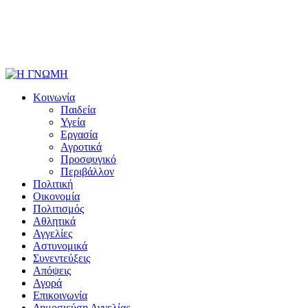
Κοινωνία
Παιδεία
Υγεία
Εργασία
Αγροτικά
Προσφυγικό
Περιβάλλον
Πολιτική
Οικονομία
Πολιτισμός
Αθλητικά
Αγγελίες
Αστυνομικά
Συνεντεύξεις
Απόψεις
Αγορά
Επικοινωνία
Δημοσιεύση Αγγελίας