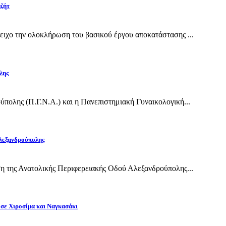
αζήτ
ιχο την ολοκλήρωση του βασικού έργου αποκατάστασης ...
λης
πολης (Π.Γ.Ν.Α.) και η Πανεπιστημιακή Γυναικολογική...
Αλεξανδρούπολης
η της Ανατολικής Περιφερειακής Οδού Αλεξανδρούπολης...
 σε Χιροσίμα και Ναγκασάκι