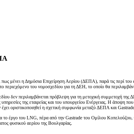
ΕΠΑ
ως μένει η Δημόσια Επιχείρηση Αερίου (ΔΕΠΑ), παρά τις περί του αν
το περιεχόμενο του νομοσχεδίου για τη ΔΕΗ, το οποίο θα περιλαμβάν
σχεδίου δεν περιλαμβάνεται πρόβλεψη για τη μετοχική συμμετοχή τ
 υπηρεσίες της εταιρείας και του υπουργείου Ενέργειας. Η άποψη π
εν έχει οριστικοποιηθεί η σχετική συμφωνία μεταξύ ΔΕΠΑ και Gastrade 
α το έργο του LNG, πέρα από την Gastrade του Oμίλου Kοπελούζου, 
ήματος φυσικού αερίου της Bουλγαρίας.