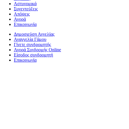
Αστυνομικά
Συνεντεύξεις
Απόψεις
Αγορά
Επικοινωνία
Δημοσιεύση Αγγελίας
Αναγγελία Γάμου
Γίνετε συνδρομητής
Αγορά Συνδρομής Online
Είσοδος συνδρομητή
Επικοινωνία