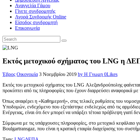
Αναγγελία Γάμου
Γίνετε συνδρομητής
Αγορά Συνδρομής Online
Είσοδος συνδρομητή
Επικοινωνία
Εκτός μετοχικού σχήματος του LNG η Δ
Έβρος
Οικονομία
3 Νοεμβρίου 2019
by Η Γνωμη
0
Likes
Εκτός του μετοχικού σχήματος του LNG Αλεξανδρούπολης φαίνεται π
προκύπτει από τις πληροφορίες που έχουν διαρρεύσει αναφορικά με 
Όπως αναφέρει η «Καθημερινή», στις τελικές ρυθμίσεις του νομο
Υποδομών, ενδεχόμενο που εξετάστηκε ενδελεχώς από τις αρμόδιες
Ενέργειας, είναι ότι δεν μπορεί να υπάρξει τέτοια πρόβλεψη γιατί δ
Σύμφωνα με τις υπάρχουσες πληροφορίες, στο μετοχικό κεφάλαιο γι
Boulgartransgaz, που είναι η κρατική εταιρία διαχείρισης του συστ
Tags:
LNG
ΔΕΠΑ