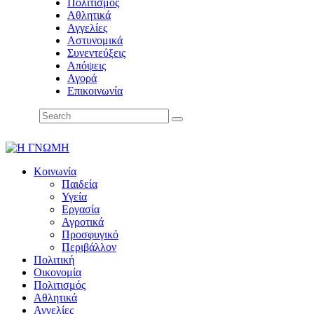
Πολιτισμός
Αθλητικά
Αγγελίες
Αστυνομικά
Συνεντεύξεις
Απόψεις
Αγορά
Επικοινωνία
Κοινωνία
Παιδεία
Υγεία
Εργασία
Αγροτικά
Προσφυγικό
Περιβάλλον
Πολιτική
Οικονομία
Πολιτισμός
Αθλητικά
Αγγελίες