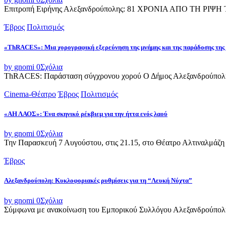
Επιτροπή Ειρήνης Αλεξανδρούπολης: 81 ΧΡΟΝΙΑ ΑΠΟ ΤΗ Ρ
Έβρος
Πολιτισμός
«ThRACES»: Μια χορογραφική εξερεύνηση της μνήμης και της παράδοσης της
by gnomi
0
Σχόλια
ThRACES: Παράσταση σύγχρονου χορού Ο Δήμος Αλεξανδρούπολης 
Cinema-Θέατρο
Έβρος
Πολιτισμός
«ΑΗ ΛΑΟΣ»: Ένα σκηνικό ρέκβιεμ για την ήττα ενός λαού
by gnomi
0
Σχόλια
Την Παρασκευή 7 Αυγούστου, στις 21.15, στο Θέατρο Αλτιναλμάζη 
Έβρος
Αλεξανδρούπολη: Κυκλοφοριακές ρυθμίσεις για τη “Λευκή Νύχτα”
by gnomi
0
Σχόλια
Σύμφωνα με ανακοίνωση του Εμπορικού Συλλόγου Αλεξανδρούπολης,