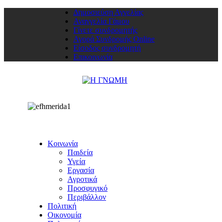
Δημοσιεύση Αγγελίας
Αναγγελία Γάμου
Γίνετε συνδρομητής
Αγορά Συνδρομής Online
Είσοδος συνδρομητή
Επικοινωνία
Κοινωνία
Παιδεία
Υγεία
Εργασία
Αγροτικά
Προσφυγικό
Περιβάλλον
Πολιτική
Οικονομία