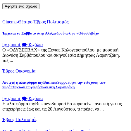
Cinema-Θέατρο
Έβρος
Πολιτισμός
Έρχεται το Σάββατο στην Αλεξανδρούπολη ο «Οδυσσεβάχ»
by gnomi
0
Σχόλια
Ο «ΟΔΥΣΣΕΒΑΧ» της Ξένιας Καλογεροπούλου, με μουσική
Διονύση Σαββόπουλου και σκηνοθεσία Δήμητρας Λαρεντζάκη,
ταξι...
Έβρος
Οικονομία
Ανοιχτή η πλατφόρμα myBusinessSupport για την ενίσχυση των
πυρόπληκτων επιχειρήσεων στη Σαμοθράκη
by gnomi
0
Σχόλια
Η πλατφόρμα myBusinessSupport θα παραμείνει ανοικτή για τις
επιχειρήσεις έως και τις 20 Αυγούστου, τι πρέπει να ...
Έβρος
Πολιτισμός