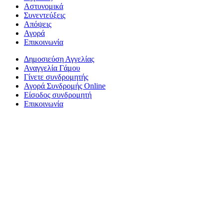
Αστυνομικά
Συνεντεύξεις
Απόψεις
Αγορά
Επικοινωνία
Δημοσιεύση Αγγελίας
Αναγγελία Γάμου
Γίνετε συνδρομητής
Αγορά Συνδρομής Online
Είσοδος συνδρομητή
Επικοινωνία