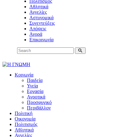
Πολιτισμός
Αθλητικά
Αγγελίες
Αστυνομικά
Συνεντεύξεις
Απόψεις
Αγορά
Επικοινωνία
Κοινωνία
Παιδεία
Υγεία
Εργασία
Αγροτικά
Προσφυγικό
Περιβάλλον
Πολιτική
Οικονομία
Πολιτισμός
Αθλητικά
Αγγελίες