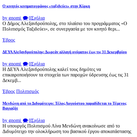
Ο κινητός κινηματογράφος «ταξιδεύει» στην Κίρκη
by gnomi
0
Σχόλια
Ο Δήμος Αλεξανδρούπολης, στο πλαίσιο του προγράμματος «Ο
Πολιτισμός Ταξιδεύει», σε συνεργασία με τον κινητό θερι...
Έβρος
ΔΕΥΑ Αλεξανδρούπολης: Δωρεάν αλλαγή ονόματος έως τις 31 Δεκεμβρίου
by gnomi
0
Σχόλια
Η ΔΕΥΑ Αλεξανδρούπολης καλεί τους δημότες να
επικαιροποιήσουν τα στοιχεία των παροχών ύδρευσης έως τις 31
Δεκεμβ...
Έβρος
Πολιτισμός
Μενδώνη από το Διδυμότειχο: Τέλος Αυγούστου παραδίδεται το Τέμενος
Βαγιαζήτ
by gnomi
0
Σχόλια
Η υπουργός Πολιτισμού Λίνα Μενδώνη ανακοίνωσε από το
Διδυμότειχο την ολοκλήρωση του βασικού έργου αποκατάστασης
...