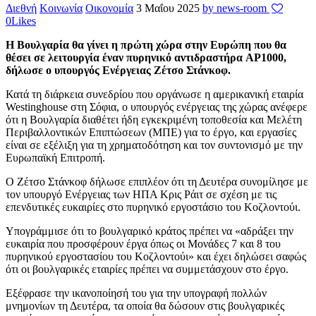
Διεθνή
Κοινωνία
Οικονομία
3 Μαΐου 2025
by news-room
0
Likes
Η Βουλγαρία θα γίνει η πρώτη χώρα στην Ευρώπη που θα
θέσει σε λειτουργία έναν πυρηνικό αντιδραστήρα AP1000,
δήλωσε ο υπουργός Ενέργειας Ζέτσο Στάνκοφ.
Κατά τη διάρκεια συνεδρίου που οργάνωσε η αμερικανική εταιρία
Westinghouse στη Σόφια, ο υπουργός ενέργειας της χώρας ανέφερε
ότι η Βουλγαρία διαθέτει ήδη εγκεκριμένη τοποθεσία και Μελέτη
Περιβαλλοντικών Επιπτώσεων (ΜΠΕ) για το έργο, και εργασίες
είναι σε εξέλιξη για τη χρηματοδότηση και τον συντονισμό με την
Ευρωπαϊκή Επιτροπή.
Ο Ζέτσο Στάνκοφ δήλωσε επιπλέον ότι τη Δευτέρα συνομίλησε με
τον υπουργό Ενέργειας των ΗΠΑ Κρις Ράιτ σε σχέση με τις
επενδυτικές ευκαιρίες στο πυρηνικό εργοστάσιο του Κοζλοντούι.
Υπογράμμισε ότι το βουλγαρικό κράτος πρέπει να «αδράξει την
ευκαιρία που προσφέρουν έργα όπως οι Μονάδες 7 και 8 του
πυρηνικού εργοστασίου του Κοζλοντούι» και έχει δηλώσει σαφώς
ότι οι βουλγαρικές εταιρίες πρέπει να συμμετάσχουν στο έργο.
Εξέφρασε την ικανοποίησή του για την υπογραφή πολλών
μνημονίων τη Δευτέρα, τα οποία θα δώσουν στις βουλγαρικές