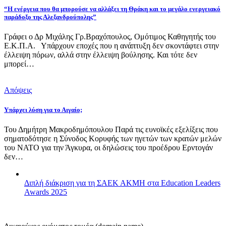
“Η ενέργεια που θα μπορούσε να αλλάξει τη Θράκη και το μεγάλο ενεργειακό
παράδοξο της Αλεξανδρούπολης”
Γράφει ο Δρ Μιχάλης Γρ.Βραχόπουλος, Ομότιμος Καθηγητής του
Ε.Κ.Π.Α. Υπάρχουν εποχές που η ανάπτυξη δεν σκοντάφτει στην
έλλειψη πόρων, αλλά στην έλλειψη βούλησης. Και τότε δεν
μπορεί…
Απόψεις
Υπάρχει λύση για το Αιγαίο;
Του Δημήτρη Μακροδημόπουλου Παρά τις ευνοϊκές εξελίξεις που
σηματοδότησε η Σύνοδος Κορυφής των ηγετών των κρατών μελών
του ΝΑΤΟ για την Άγκυρα, οι δηλώσεις του προέδρου Ερντογάν
δεν…
Διπλή διάκριση για τη ΣΑΕΚ ΑΚΜΗ στα Education Leaders
Awards 2025