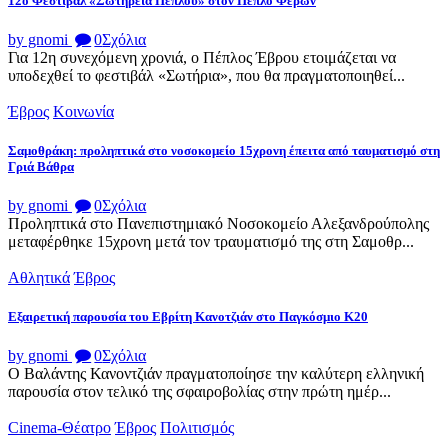
12ο Φεστιβάλ «Σωτήρεια Πέπλου» στον Πέπλο Φερών
by gnomi
0
Σχόλια
Για 12η συνεχόμενη χρονιά, ο Πέπλος Έβρου ετοιμάζεται να
υποδεχθεί το φεστιβάλ «Σωτήρια», που θα πραγματοποιηθεί...
Έβρος
Κοινωνία
Σαμοθράκη: προληπτικά στο νοσοκομείο 15χρονη έπειτα από ταυματισμό στη
Γριά Βάθρα
by gnomi
0
Σχόλια
Προληπτικά στο Πανεπιστημιακό Νοσοκομείο Αλεξανδρούπολης
μεταφέρθηκε 15χρονη μετά τον τραυματισμό της στη Σαμοθρ...
Αθλητικά
Έβρος
Εξαιρετική παρουσία του Εβρίτη Κανοτζιάν στο Παγκόσμιο Κ20
by gnomi
0
Σχόλια
Ο Βαλάντης Κανοντζιάν πραγματοποίησε την καλύτερη ελληνική
παρουσία στον τελικό της σφαιροβολίας στην πρώτη ημέρ...
Cinema-Θέατρο
Έβρος
Πολιτισμός