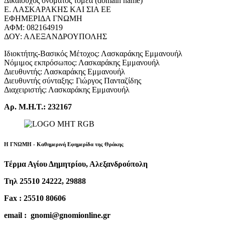
Δικαιούχος ονόματος τομέα (domain name)
Ε. ΛΑΣΚΑΡΑΚΗΣ ΚΑΙ ΣΙΑ ΕΕ
ΕΦΗΜΕΡΙΔΑ ΓΝΩΜΗ
ΑΦΜ: 082164919
ΔΟΥ: ΑΛΕΞΑΝΔΡΟΥΠΟΛΗΣ
Ιδιοκτήτης-Βασικός Μέτοχος: Λασκαράκης Εμμανουήλ
Νόμιμος εκπρόσωπος: Λασκαράκης Εμμανουήλ
Διευθυντής: Λασκαράκης Εμμανουήλ
Διευθυντής σύνταξης: Γιώργος Πανταζίδης
Διαχειριστής: Λασκαράκης Εμμανουήλ
Αρ. Μ.Η.Τ.: 232167
Η ΓΝΩΜΗ - Καθημερινή Εφημερίδα της Θράκης
Τέρμα Αγίου Δημητρίου, Αλεξανδρούπολη
Τηλ 25510 24222, 29888
Fax : 25510 80606
email : gnomi@gnomionline.gr