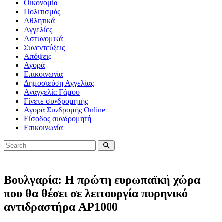
Οικονομία
Πολιτισμός
Αθλητικά
Αγγελίες
Αστυνομικά
Συνεντεύξεις
Απόψεις
Αγορά
Επικοινωνία
Δημοσιεύση Αγγελίας
Αναγγελία Γάμου
Γίνετε συνδρομητής
Αγορά Συνδρομής Online
Είσοδος συνδρομητή
Επικοινωνία
Βουλγαρία: Η πρώτη ευρωπαϊκή χώρα
που θα θέσει σε λειτουργία πυρηνικό
αντιδραστήρα AP1000