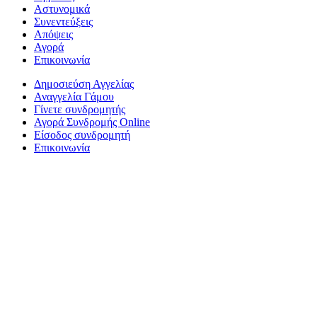
Αστυνομικά
Συνεντεύξεις
Απόψεις
Αγορά
Επικοινωνία
Δημοσιεύση Αγγελίας
Αναγγελία Γάμου
Γίνετε συνδρομητής
Αγορά Συνδρομής Online
Είσοδος συνδρομητή
Επικοινωνία