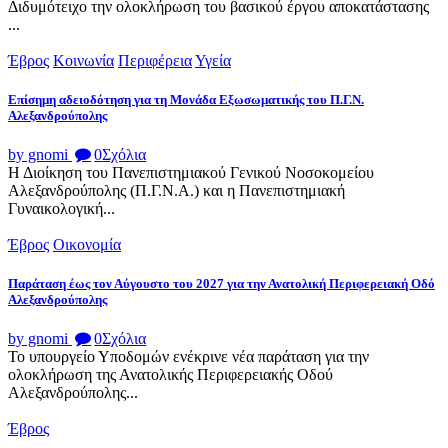
Διδυμότειχο την ολοκλήρωση του βασικού έργου αποκατάστασης
...
Έβρος
Κοινωνία
Περιφέρεια
Υγεία
Επίσημη αδειοδότηση για τη Μονάδα Εξωσωματικής του Π.Γ.Ν.
Αλεξανδρούπολης
by gnomi
0
Σχόλια
Η Διοίκηση του Πανεπιστημιακού Γενικού Νοσοκομείου
Αλεξανδρούπολης (Π.Γ.Ν.Α.) και η Πανεπιστημιακή
Γυναικολογική...
Έβρος
Οικονομία
Παράταση έως τον Αύγουστο του 2027 για την Ανατολική Περιφερειακή Οδό
Αλεξανδρούπολης
by gnomi
0
Σχόλια
Το υπουργείο Υποδομών ενέκρινε νέα παράταση για την
ολοκλήρωση της Ανατολικής Περιφερειακής Οδού
Αλεξανδρούπολης...
Έβρος