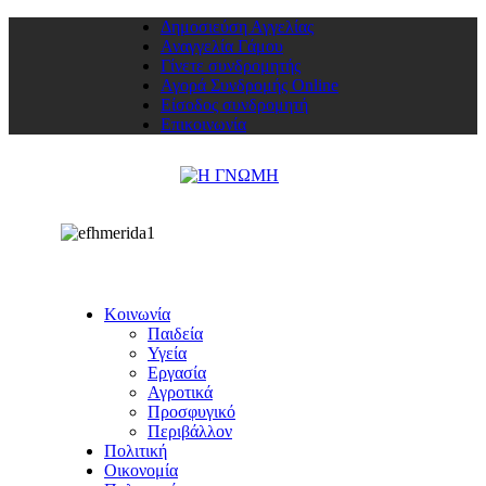
Δημοσιεύση Αγγελίας
Αναγγελία Γάμου
Γίνετε συνδρομητής
Αγορά Συνδρομής Online
Είσοδος συνδρομητή
Επικοινωνία
Κοινωνία
Παιδεία
Υγεία
Εργασία
Αγροτικά
Προσφυγικό
Περιβάλλον
Πολιτική
Οικονομία