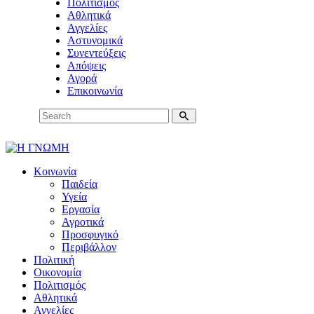
Πολιτισμός
Αθλητικά
Αγγελίες
Αστυνομικά
Συνεντεύξεις
Απόψεις
Αγορά
Επικοινωνία
Κοινωνία
Παιδεία
Υγεία
Εργασία
Αγροτικά
Προσφυγικό
Περιβάλλον
Πολιτική
Οικονομία
Πολιτισμός
Αθλητικά
Αγγελίες