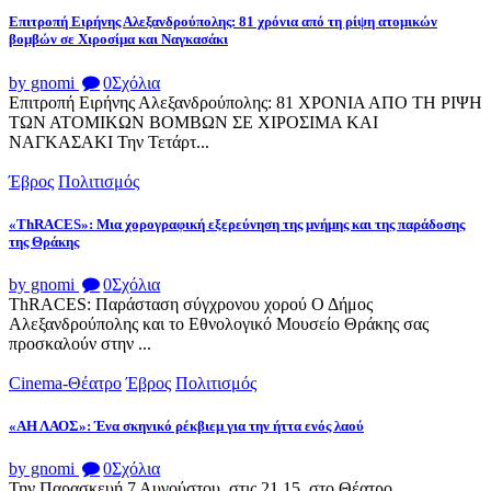
Επιτροπή Ειρήνης Αλεξανδρούπολης: 81 χρόνια από τη ρίψη ατομικών
βομβών σε Χιροσίμα και Ναγκασάκι
by gnomi
0
Σχόλια
Επιτροπή Ειρήνης Αλεξανδρούπολης: 81 ΧΡΟΝΙΑ ΑΠΟ ΤΗ ΡΙΨΗ
ΤΩΝ ΑΤΟΜΙΚΩΝ ΒΟΜΒΩΝ ΣΕ ΧΙΡΟΣΙΜΑ ΚΑΙ
ΝΑΓΚΑΣΑΚΙ Την Τετάρτ...
Έβρος
Πολιτισμός
«ThRACES»: Μια χορογραφική εξερεύνηση της μνήμης και της παράδοσης
της Θράκης
by gnomi
0
Σχόλια
ThRACES: Παράσταση σύγχρονου χορού Ο Δήμος
Αλεξανδρούπολης και το Εθνολογικό Μουσείο Θράκης σας
προσκαλούν στην ...
Cinema-Θέατρο
Έβρος
Πολιτισμός
«ΑΗ ΛΑΟΣ»: Ένα σκηνικό ρέκβιεμ για την ήττα ενός λαού
by gnomi
0
Σχόλια
Την Παρασκευή 7 Αυγούστου, στις 21.15, στο Θέατρο