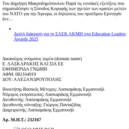
Του Δημήτρη Μακροδημόπουλου Παρά τις ευνοϊκές εξελίξεις που
σηματοδότησε η Σύνοδος Κορυφής των ηγετών των κρατών μελών
του ΝΑΤΟ για την Άγκυρα, οι δηλώσεις του προέδρου Ερντογάν
δεν…
Διπλή διάκριση για τη ΣΑΕΚ ΑΚΜΗ στα Education Leaders
Awards 2025
Δικαιούχος ονόματος τομέα (domain name)
Ε. ΛΑΣΚΑΡΑΚΗΣ ΚΑΙ ΣΙΑ ΕΕ
ΕΦΗΜΕΡΙΔΑ ΓΝΩΜΗ
ΑΦΜ: 082164919
ΔΟΥ: ΑΛΕΞΑΝΔΡΟΥΠΟΛΗΣ
Ιδιοκτήτης-Βασικός Μέτοχος: Λασκαράκης Εμμανουήλ
Νόμιμος εκπρόσωπος: Λασκαράκης Εμμανουήλ
Διευθυντής: Λασκαράκης Εμμανουήλ
Διευθυντής σύνταξης: Γιώργος Πανταζίδης
Διαχειριστής: Λασκαράκης Εμμανουήλ
Αρ. Μ.Η.Τ.: 232167