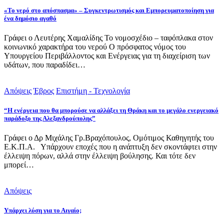
«Το νερό στο απόσπασμα» – Συγκεντρωτισμός και Εμπορευματοποίηση για
ένα δημόσιο αγαθό
Γράφει ο Λευτέρης Χαμαλίδης Το νομοσχέδιο – ταφόπλακα στον
κοινωνικό χαρακτήρα του νερού Ο πρόσφατος νόμος του
Υπουργείου Περιβάλλοντος και Ενέργειας για τη διαχείριση των
υδάτων, που παραδίδει…
Απόψεις
Έβρος
Επιστήμη - Τεχνολογία
“Η ενέργεια που θα μπορούσε να αλλάξει τη Θράκη και το μεγάλο ενεργειακό
παράδοξο της Αλεξανδρούπολης”
Γράφει ο Δρ Μιχάλης Γρ.Βραχόπουλος, Ομότιμος Καθηγητής του
Ε.Κ.Π.Α. Υπάρχουν εποχές που η ανάπτυξη δεν σκοντάφτει στην
έλλειψη πόρων, αλλά στην έλλειψη βούλησης. Και τότε δεν
μπορεί…
Απόψεις
Υπάρχει λύση για το Αιγαίο;