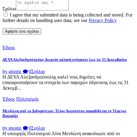
Σχόλιο
I agree that my submitted data is being collected and stored. For
further details on handling user data, see our
Privacy Policy
Έβρος
ΔΕΥΑ Αλεξανδρούπολης: Δωρεάν αλλαγή ονόματος έως τις 31 Δεκεμβρίου
by gnomi
0
Σχόλια
Η ΔΕΥΑ Αλεξανδρούπολης καλεί τους δημότες να
επικαιροποιήσουν τα στοιχεία των παροχών ύδρευσης έως τις 31
Δεκεμβ...
Έβρος
Πολιτισμός
Μενδώνη από το Διδυμότειχο: Τέλος Αυγούστου παραδίδεται το Τέμενος
Βαγιαζήτ
by gnomi
0
Σχόλια
Η υπουργός Πολιτισμού Λίνα Μενδώνη ανακοίνωσε από το